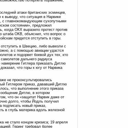
возможностью потерпеть поражение,
последней атаки британских эсминцев,
 к выводу, что ситуация в Нарвике
ся, с главнокомандующим сухопутными
еском состоянии», предложил
нь, когда ОКХ выразило протест против
о штаба ОКВ, объяснил, что вопрос о
ойскам придется отступить в горы.
 отступить в Швецию, либо вывезли с
ожно, а с помощью авиации удастся
олетов и подорвет боевой дух тех, кто
х самолетов дальнего радиуса
е намерение Гитлера приказать Дитлю
 доказал, что горы к югу от Нарвика
даже не проконсультировались
ый Гитлером приказ, дававший Дитлю
лось, что выполнение этого приказа
сообщение Дитлю, в котором
ом, что он «защитит Нарвик даже от
очно долго, чтобы Йодль получил
а подписать новый приказ,
ть в глубь материка вдоль железной
а не стало концом кризиса; 19 апреля
цией. Геринг требовал более