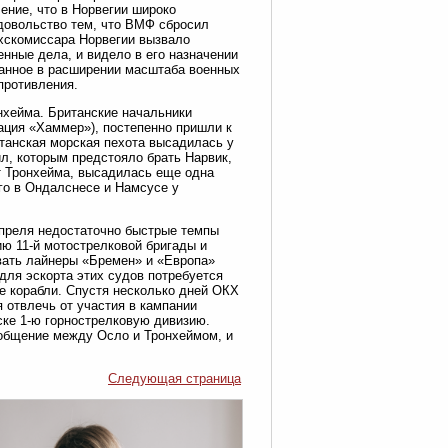
ение, что в Норвегии широко
довольство тем, что ВМФ сбросил
хскомиссара Норвегии вызвало
енные дела, и видело в его назначении
ванное в расширении масштаба военных
опротивления.
нхейма. Британские начальники
ация «Хаммер»), постепенно пришли к
итанская морская пехота высадилась у
ил, которым предстояло брать Нарвик,
от Тронхейма, высадилась еще одна
-го в Ондалснесе и Намсусе у
 апреля недостаточно быстрые темпы
ию 11-й мотострелковой бригады и
овать лайнеры «Бремен» и «Европа»
 для эскорта этих судов потребуется
ые корабли. Спустя несколько дней ОКХ
 отвлечь от участия в кампании
оске 1-ю горнострелковую дивизию.
ообщение между Осло и Тронхеймом, и
Следующая страница