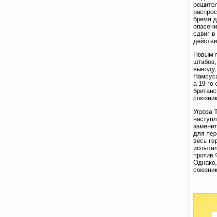
решител
распрос
бремя д
опасени
сдвиг в
действи
Новым п
штабов,
выводу,
Намсуса
а 19-го
британс
союзник
Угроза 
наступл
заменит
для пер
весь ге
испытал
против 
Однако,
союзник