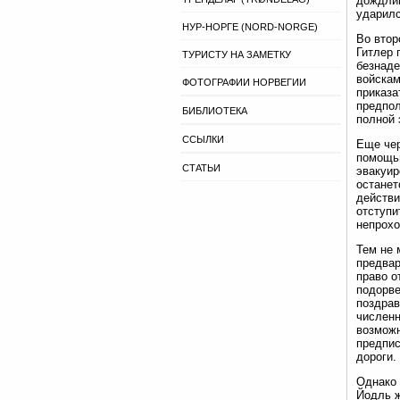
дождлив
ударилс
НУР-НОРГЕ (NORD-NORGE)
Во втор
Гитлер 
ТУРИСТУ НА ЗАМЕТКУ
безнаде
войскам
ФОТОГРАФИИ НОРВЕГИИ
приказа
предпол
БИБЛИОТЕКА
полной 
ССЫЛКИ
Еще чер
помощью
СТАТЬИ
эвакуир
останет
действи
отступи
непрохо
Тем не 
предвар
право о
подорве
поздрав
численн
возможн
предпис
дороги.
Однако 
Йодль ж