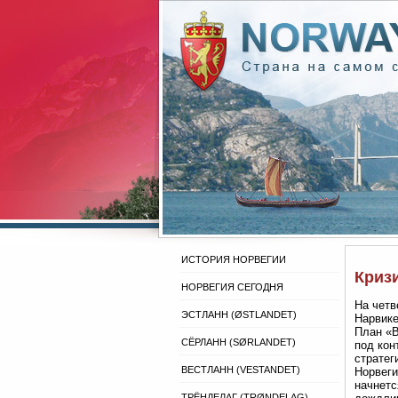
ИСТОРИЯ НОРВЕГИИ
Криз
НОРВЕГИЯ СЕГОДНЯ
На четв
ЭСТЛАНН (ØSTLANDET)
Нарвике
План «В
СЁРЛАНН (SØRLANDET)
под кон
стратег
ВЕСТЛАНН (VESTANDET)
Норвеги
начнетс
ТРЁНДЕЛАГ (TRØNDELAG)