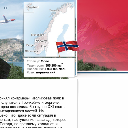
Столица:
Осло
2
Территория:
385 186 км
Население:
4 937 000 чел.
Язык:
норвежский
ринял контрмеры, изолировав полк в
е случится в Тронхейме и Бергене.
торая позволила бы группе XXI взять
высадившихся частей. На
ено, что, даже если ситуация в
е там; наступление на запад, которое
 Погода, по-прежнему холодная и