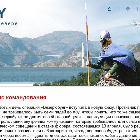
ис командования
ертый день операция «Везерюбунг» вступила в новую фазу. Противник п
; не требовалось быть семи пядей во лбу, чтобы понять, что то же само
езерюбунг» не достиг своей главной цели — капитуляции норвежцев, ко
троль линии внутренних коммуникаций, которые требовались для связи 
ическом совещании в ставке фюрера, состоявшемся 13 апреля, было реш
и начнет развиваться неблагоприятно, исход все равно будет решаться н
я через восемь — десять дней, заставит союзников ослабить давление.