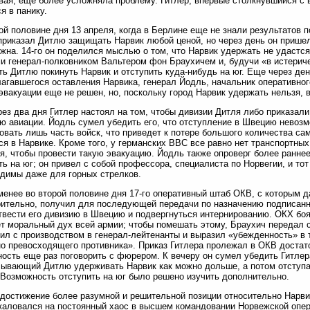
ая, еще более усложняла проблему. Гитлер, впервые столкнувшийся с 
я в панику.
ой половине дня 13 апреля, когда в Берлине еще не знали результатов 
приказал Дитлю защищать Нарвик любой ценой, но через день он пришел
жна. 14-го он поделился мыслью о том, что Нарвик удержать не удаст
и генерал-полковником Вальтером фон Браухичем и, будучи «в истерич
ть Дитлю покинуть Нарвик и отступить куда-нибудь на юг. Еще через де
агавшегося оставления Нарвика, генерал Йодль, начальник оперативног
эвакуации еще не решен, но, поскольку город Нарвик удержать нельзя, в
ез два дня Гитлер настоял на том, чтобы дивизии Дитля либо приказали
 авиации. Йодль сумел убедить его, что отступление в Швецию невозм
овать лишь часть войск, что приведет к потере большого количества сам
ся в Нарвике. Кроме того, у германских ВВС все равно нет транспортны
я, чтобы провести такую эвакуацию. Йодль также опроверг более ранне
ть на юг; он привел с собой профессора, специалиста по Норвегии, и тот
димы даже для горных стрелков.
менее во второй половине дня 17-го оперативный штаб ОКВ, с которым 
ительно, получил для последующей передачи по назначению подписанн
твести его дивизию в Швецию и подвергнуться интернированию. ОКХ боя
т моральный дух всей армии; чтобы помешать этому, Браухич передал 
ил с производством в генерал-лейтенанты и выразил «убежденность» в т
о превосходящего противника». Приказ Гитлера пролежал в ОКВ достат
ость еще раз поговорить с фюрером. К вечеру он сумел убедить Гитлер
ывающий Дитлю удерживать Нарвик как можно дольше, а потом отступа
 Возможность отступить на юг было решено изучить дополнительно.
достижение более разумной и решительной позиции относительно Нарвик
аловался на постоянный хаос в высшем командовании Норвежской опера