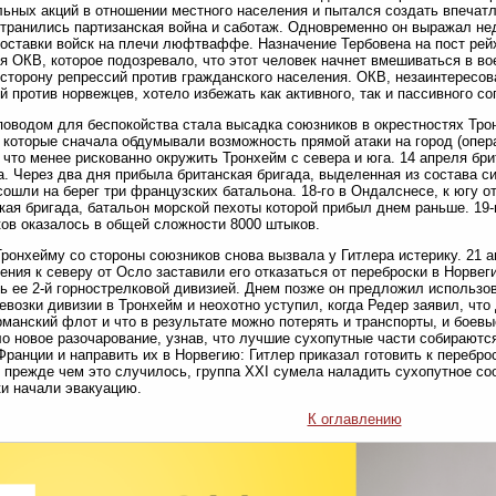
ьных акций в отношении местного населения и пытался создать впечатл
транились партизанская война и саботаж. Одновременно он выражал не
оставки войск на плечи люфтваффе. Назначение Тербовена на пост рей
я ОКВ, которое подозревало, что этот человек начнет вмешиваться в во
 сторону репрессий против гражданского населения. ОКВ, незаинтересо
й против норвежцев, хотело избежать как активного, так и пассивного с
оводом для беспокойства стала высадка союзников в окрестностях Тро
 которые сначала обдумывали возможность прямой атаки на город (опер
 что менее рискованно окружить Тронхейм с севера и юга. 14 апреля бр
. Через два дня прибыла британская бригада, выделенная из состава с
 сошли на берег три французских батальона. 18-го в Ондалснесе, к югу 
кая бригада, батальон морской пехоты которой прибыл днем раньше. 19
ов оказалось в общей сложности 8000 штыков.
Тронхейму со стороны союзников снова вызвала у Гитлера истерику. 21
ения к северу от Осло заставили его отказаться от переброски в Норвег
ь ее 2-й горнострелковой дивизией. Днем позже он предложил использ
евозки дивизии в Тронхейм и неохотно уступил, когда Редер заявил, что
рманский флот и что в результате можно потерять и транспорты, и боев
о новое разочарование, узнав, что лучшие сухопутные части собираются
Франции и направить их в Норвегию: Гитлер приказал готовить к перебр
 прежде чем это случилось, группа XXI сумела наладить сухопутное с
и начали эвакуацию.
К оглавлению