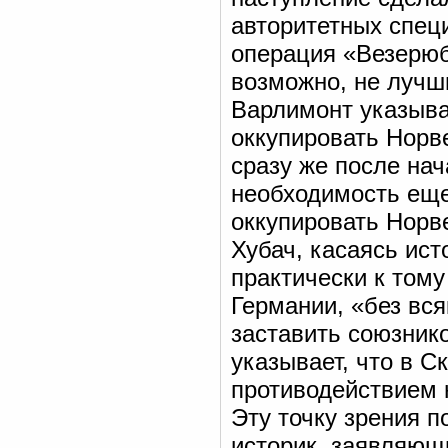
авторитетных специ
операция «Везерюб
возможно, не лучш
Варлимонт указыва
оккупировать Норв
сразу же после на
необходимость еще
оккупировать Норв
Хубач, касаясь ис
практически к тому
Германии, «без вся
заставить союзнико
указывает, что в С
противодействием н
Эту точку зрения 
историк, заявляющи