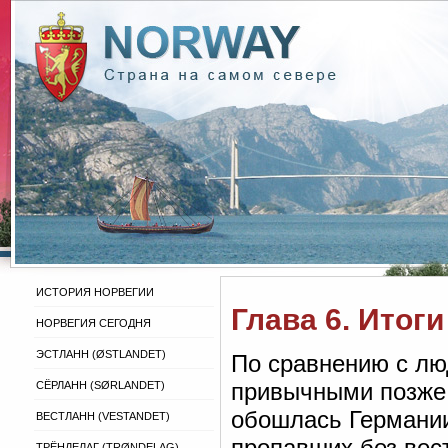
ИСТОРИЯ НОРВЕГИИ
Глава 6. Итог
НОРВЕГИЯ СЕГОДНЯ
ЭСТЛАНН (ØSTLANDET)
По сравнению с лю
привычными позже
СЁРЛАНН (SØRLANDET)
обошлась Германии
ВЕСТЛАНН (VESTANDET)
пропавших без вест
ТРЁНДЕЛАГ (TRØNDELAG)