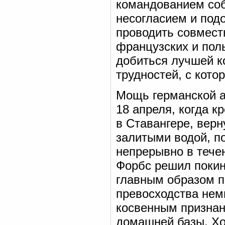
командованием соб
несогласием и под
проводить совмест
французских и пол
добиться лучшей ко
трудностей, с кот
Мощь германской а
18 апреля, когда 
в Ставангере, верн
залитыми водой, п
непрерывно в тече
Форбс решил покин
главным образом п
превосходства нем
косвенным признан
домашней базы. Х