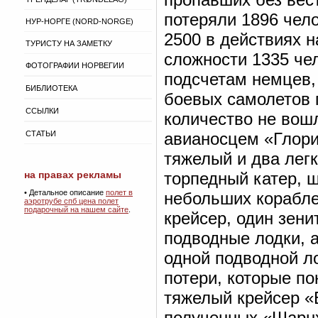
потеряли 1896 чел
НУР-НОРГЕ (NORD-NORGE)
2500 в действиях 
ТУРИСТУ НА ЗАМЕТКУ
сложности 1335 че
ФОТОГРАФИИ НОРВЕГИИ
подсчетам немцев,
БИБЛИОТЕКА
боевых самолетов 
ССЫЛКИ
количество не вош
СТАТЬИ
авианосцем «Глори
тяжелый и два легк
на правах рекламы
торпедный катер, 
•
Детальное описание
полет в
небольших корабле
аэротрубе спб цена полет
подарочный на нашем сайте
.
крейсер, один зени
подводные лодки, 
одной подводной л
потери, которые п
тяжелый крейсер «
полученных «Шарнх