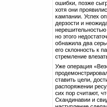
ошибки, позже сыг
хотя они проявилис
кампании. Успех о
дерзости и неожида
нерешительностью 
но этого недостато
обнажила два серь
его склонность к п
стремление влезат
Уже операция «Вез
продемонстрировал
ставить цели, дос
распоряжении ресу
сих пор считают, ч
Скандинавии и сви
наступление сдела