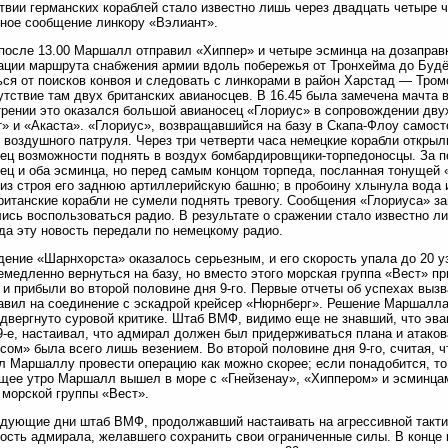
твии германских кораблей стало известно лишь через двадцать четыре ч
ное сообщение линкору «Вэлиант».
после 13.00 Маршалл отправил «Хиппер» и четыре эсминца на дозаправк
ации маршрута снабжения армии вдоль побережья от Тронхейма до Будё
ься от поисков конвоя и следовать с линкорами в район Харстад — Тром
утствие там двух британских авианосцев. В 16.45 была замечена мачта 
рении это оказался большой авианосец «Глориус» в сопровождении дву
» и «Акаста». «Глориус», возвращавшийся на базу в Скапа-Флоу самосто
 воздушного патруля. Через три четверти часа немецкие корабли откры
ец возможности поднять в воздух бомбардировщики-торпедоносцы. За п
ец и оба эсминца, но перед самым концом торпеда, посланная тонущей 
из строя его заднюю артиллерийскую башню; в пробоину хлынула вода 
ританские корабли не сумели поднять тревогу. Сообщения «Глориуса» з
ись воспользоваться радио. В результате о сражении стало известно 
гда эту новость передали по немецкому радио.
ение «Шарнхорста» оказалось серьезным, и его скорость упала до 20 
емедленно вернуться на базу, но вместо этого морская группа «Вест» пр
 и прибыли во второй половине дня 9-го. Первые отчеты об успехах выз
авил на соединение с эскадрой крейсер «Нюрнберг». Решение Маршалла 
двергнуто суровой критике. Штаб ВМФ, видимо еще не знавший, что эва
 9-е, настаивал, что адмирал должен был придерживаться плана и атаков
сом» была всего лишь везением. Во второй половине дня 9-го, считая, 
л Маршаллу провести операцию как можно скорее; если понадобится, то
ее утро Маршалл вышел в море с «Гнейзенау», «Хиппером» и эсминцам
 морской группы «Вест».
дующие дни штаб ВМФ, продолжавший настаивать на агрессивной тактик
ость адмирала, желавшего сохранить свои ограниченные силы. В конце 