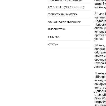
слишком
штаб ВМ
чтобы д
НУР-НОРГЕ (NORD-NORGE)
21 мая 
ТУРИСТУ НА ЗАМЕТКУ
начале 
Ледовит
ФОТОГРАФИИ НОРВЕГИИ
Норвеги
операци
БИБЛИОТЕКА
использ
против 
ССЫЛКИ
успех.
СТАТЬИ
24 мая,
снабжен
обстано
имеет х
срочную
группа 
линии с
Приказ 
«Шарнхо
эскадры
обнаруж
вплоть 
Дополни
главной
речь ид
потребу
эти зад