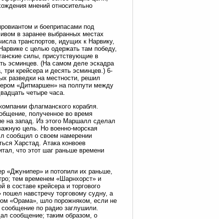
схождения мнений относительно
 провиантом и боеприпасами под
ливом в заранее выбранных местах
исла транспортов, идущих к Нарвику,
Нарвике с целью одержать там победу,
танские силы, присутствующие в
ать эсминцев. (На самом деле эскадра
 три крейсера и десять эсминцев.) 6-
ых разведки на местности, решил
анкером «Дитмаршен» на полпути между
вадцать четыре часа.
-компании флагманского корабля.
ообщение, полученное во время
ие на запад. Из этого Маршалл сделал
важную цель. Но военно-морская
алл сообщил о своем намерении
ться Харстад. Атака конвоев
тал, что этот шаг раньше времени
ер «Джунипер» и потопили их раньше,
тро; тем временем «Шарнхорст» и
й в составе крейсера и торгового
» пошел навстречу торговому судну, а
том «Орама», шло порожняком, если не
е сообщение по радио заглушили.
дал сообщение; таким образом, о