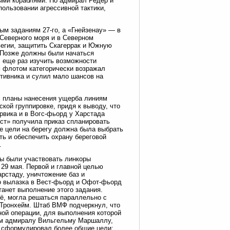
ыми кораблями. Но адмирал Редер и
пользовании агрессивной тактики,
ым заданиям 27-го, а «Гнейзенау» — в
 Северного моря и в Северном
вегии, защитить Скагеррак и Южную
 Позже должны были начаться
л еще раз изучить возможности
 флотом категорически возражал
отивника и сулил мало шансов на
л планы нанесения ущерба линиям
кой группировке, придя к выводу, что
рвика и в Вогс-фьорд у Харстада
ст» получила приказ спланировать
е цели на берегу должна была выбрать
ть и обеспечить охрану береговой
.
ы были участвовать линкоры
 29 мая. Первой и главной целью
рстаду, уничтожение баз и
то вылазка в Вест-фьорд и Офот-фьорд
танет выполнение этого задания.
ё, могла решаться параллельно с
 Тронхейм. Штаб ВМФ подчеркнул, что
ной операции, для выполнения которой
ом адмиралу Вильгельму Маршаллу,
р сформулировал более общие цели;