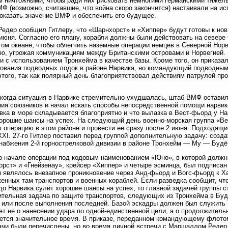
 ничтожными, чтобы ради них рисковать немногими германскими тяжел
Ф (возможно, считавшие, что война скоро закончится) настаивали на ис
оказать значение ВМФ и обеспечить его будущее.
Редер сообщил Гитлеру, что «Шарнхорст» и «Хиппер» будут готовы к нов
июня. Согласно его плану, корабли должны были действовать на севере
ом океане, чтобы облегчить наземные операции немцев в Северной Нор
ю, угрожая коммуникациям между Британскими островами и Норвегией.
и с использованием Тронхейма в качестве базы. Кроме того, он приказа
ования подводных лодок в районе Нарвика, но командующий подводным
этого, так как полярный день благоприятствовал действиям патрулей пр
 когда ситуация в Нарвике стремительно ухудшалась, штаб ВМФ остави
ия союзников и начал искать способы непосредственной помощи нарвикс
вка в море складывается благоприятно и что вылазка в Вест-фьорд у На
орошие шансы на успех. На следующий день военно-морская группа «Ве
 операцию в этом районе и провести ее сразу после 2 июня. Подходящи
XXI. 27-го Гитлер поставил перед группой дополнительную задачу: созда
набжения 2-й горнострелковой дивизии в районе Тронхейм — Му — Будё
о начале операции под кодовым наименованием «Юно», в которой должн
рст» и «Гнейзенау», крейсер «Хиппер» и четыре эсминца, был подписан
 являлось внезапное проникновение через Анд-фьорд и Вогс-фьорд к Ха
енных там транспортов и военных кораблей. Если разведка сообщит, ч
до Нарвика сулит хорошие шансы на успех, то главной задачей группы с
тельная задача по защите транспортов, следующих из Тронхейма в Буд
 или после выполнения последней. Базой эскадры должен был служить
ет не о нанесении удара по одной-единственной цели, а о продолжитель
ется значительное время. В приказе, переданном командующему флот
ачи были перечислены, но во время личной встречи с Маршаллом Реде