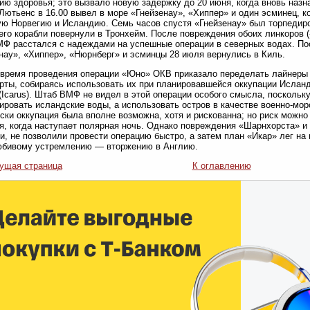
ию здоровья; это вызвало новую задержку до 20 июня, когда вновь на
Лютьенс в 16.00 вывел в море «Гнейзенау», «Хиппер» и один эсминец, 
ю Норвегию и Исландию. Семь часов спустя «Гнейзенау» был торпедиро
его корабли повернули в Тронхейм. После повреждения обоих линкоров 
Ф расстался с надеждами на успешные операции в северных водах. По
нау», «Хиппер», «Нюрнберг» и эсминцы 28 июля вернулись в Киль.
время проведения операции «Юно» ОКВ приказало переделать лайнеры 
рты, собираясь использовать их при планировавшейся оккупации Ислан
(Icarus). Штаб ВМФ не видел в этой операции особого смысла, поскольк
ировать исландские воды, а использовать остров в качестве военно-мо
ски оккупация была вполне возможна, хотя и рискованна; но риск можно
я, когда наступает полярная ночь. Однако повреждения «Шарнхорста» и 
и, не позволили провести операцию быстро, а затем план «Икар» лег на 
юбивому устремлению — вторжению в Англию.
ущая страница
К оглавлению