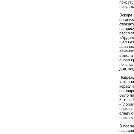
присутс
визуаль
Вскоре 
организ
отказат
на прис
рассмот
«Ардент
шел без
авианос
авианос
вывела 
снова б
попытал
дня, ко
Поврежд
хотел н
корабли
он напр
было по
8-го на
«Глориу
приказа
следующ
приказу
В после
пассивн