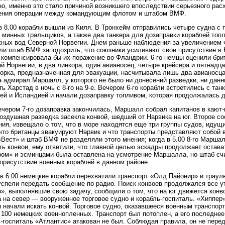
о, именно это стало причиной возникшего впоследствии серьезного ра
ения операции между командующим флотом и штабом ВМФ.
в 8.00 корабли вышли из Киля. В Тронхейм отправились четыре судна с
 минных тральщиков, а также два танкера для дозаправки кораблей топ
ных вод Северной Норвегии. Днем раньше наблюдения за увеличением ч
ли штаб ВМФ заподозрить, что союзники усиливают свое присутствие в 
 компенсировала бы их поражение во Фландрии. 6-го немцы оценили бри
й Норвегии, в два линкора, один авианосец, четыре крейсера и пятнадц
орка, предназначенная для эвакуации, насчитывала лишь два авианосца,
а адмирал Маршалл, у которого не было ни донесений разведки, ни данн
ть Харстад в ночь с 8-го на 9-е. Вечером 6-го корабли встретились с т
ей и Исландией и начали дозаправку топливом, которая продолжалась д
ечером 7-го дозаправка закончилась, Маршалл собрал капитанов в кают
оздушная разведка засекла конвой, шедший от Нарвика на юг. Второе с
ия, извещало о том, что в море находятся еще три группы судов, идущ
что британцы эвакуируют Нарвик и что транспорты представляют собой 
«Вест» и штаб ВМФ не разделяли этого мнения; когда в 5.00 8-го Марш
ть конвои, ему ответили, что главной целью эскадры продолжает остава
ом» и эсминцами была оставлена на усмотрение Маршалла, но штаб счи
присутствие военных кораблей в данном районе.
в 6.00 немецкие корабли перехватили транспорт «Олд Пайонир» и траул
успели передать сообщение по радио. Поиск конвоев продолжался все у
», выполнявшие свою задачу, сообщили о том, что на юг движется конво
а на север — вооруженное торговое судно и корабль-госпиталь. «Хиппер
 начали искать конвой. Торговое судно, оказавшееся военным транспор
 100 немецких военнопленных. Транспорт был потоплен, а его последне
-госпиталь «Атлантис» атакован не был. Соблюдая правила, он не пере