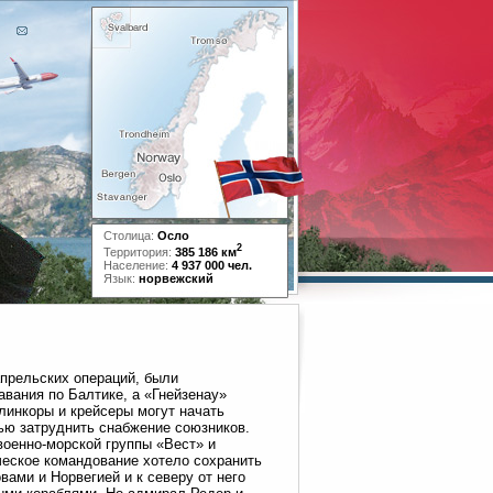
Столица:
Осло
2
Территория:
385 186 км
Население:
4 937 000 чел.
Язык:
норвежский
апрельских операций, были
вания по Балтике, а «Гнейзенау»
линкоры и крейсеры могут начать
ью затруднить снабжение союзников.
оенно-морской группы «Вест» и
ческое командование хотело сохранить
ами и Норвегией и к северу от него