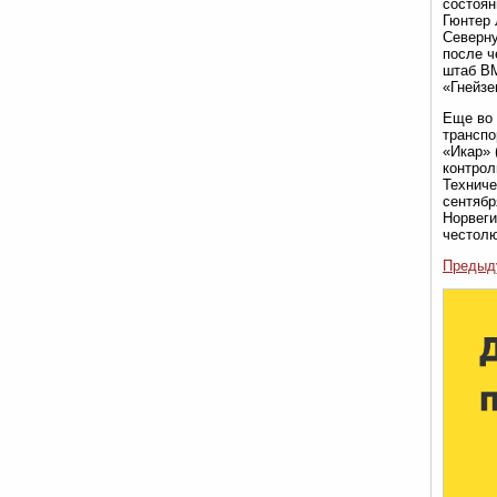
состоян
Гюнтер 
Северну
после ч
штаб ВМ
«Гнейзе
Еще во 
транспо
«Икар» 
контрол
Техниче
сентябр
Норвеги
честол
Предыд