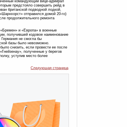
значенный командующий вице-адмирал
которым предстояло совершить рейд в
ван британской подводной лодкой,
(«Шарнхорст» отправился домой 20-го)
сле продолжительного ремонта
«Бремен» и «Европа» в военные
дии, получившей кодовое наименование
у Германия не смогла бы
рской базы было невозможно.
 было снизить, если провести ее после
«Гнейзенау», полученные у берегов
полку, уступив место более
Следующая страница