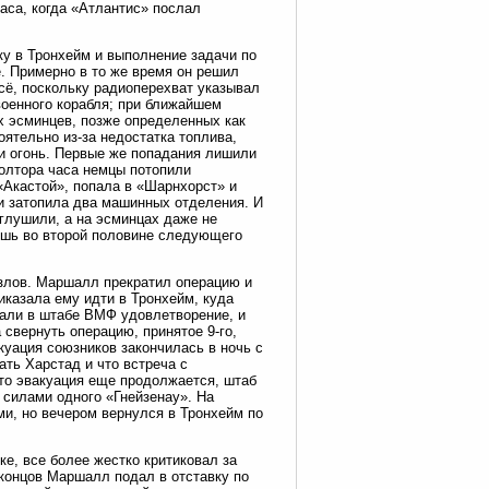
аса, когда «Атлантис» послал
у в Тронхейм и выполнение задачи по
. Примерно в то же время он решил
сё, поскольку радиоперехват указывал
военного корабля; при ближайшем
х эсминцев, позже определенных как
ятельно из-за недостатка топлива,
ли огонь. Первые же попадания лишили
олтора часа немцы потопили
«Акастой», попала в «Шарнхорст» и
и затопила два машинных отделения. И
аглушили, а на эсминцах даже не
лишь во второй половине следующего
узлов. Маршалл прекратил операцию и
иказала ему идти в Тронхейм, куда
вали в штабе ВМФ удовлетворение, и
свернуть операцию, принятое 9-го,
куация союзников закончилась в ночь с
ать Харстад и что встреча с
что эвакуация еще продолжается, штаб
 силами одного «Гнейзенау». На
и, но вечером вернулся в Тронхейм по
е, все более жестко критиковал за
концов Маршалл подал в отставку по