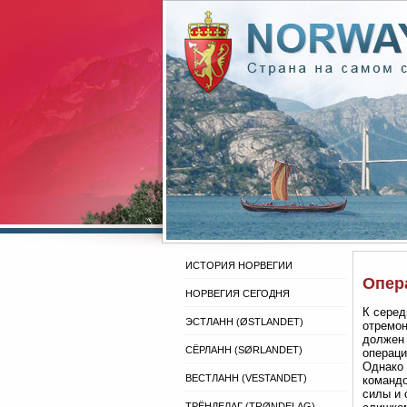
ИСТОРИЯ НОРВЕГИИ
Опер
НОРВЕГИЯ СЕГОДНЯ
К серед
ЭСТЛАНН (ØSTLANDET)
отремон
должен 
СЁРЛАНН (SØRLANDET)
операци
Однако 
ВЕСТЛАНН (VESTANDET)
командо
силы и 
ТРЁНДЕЛАГ (TRØNDELAG)