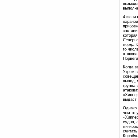
возможн
выполн
4 июня 
охраной
прибреж
застави
которая
Северно
лорда К
го числ
атакова
Норвеги
Когда в
Утром в
совещан
вывод, 
группа 
атакова
«Хиппер
выдаст 
Однако 
чем те 
«Хиппер
судна, 
линкоры
считать
Корабль