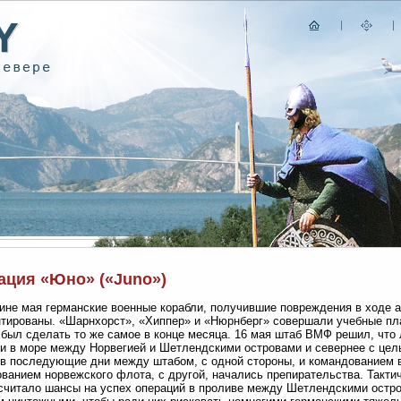
ация «Юно» («Juno»)
ине мая германские военные корабли, получившие повреждения в ходе 
тированы. «Шарнхорст», «Хиппер» и «Нюрнберг» совершали учебные пла
был сделать то же самое в конце месяца. 16 мая штаб ВМФ решил, что 
и в море между Норвегией и Шетлендскими островами и севернее с цел
в последующие дни между штабом, с одной стороны, и командованием в
ванием норвежского флота, с другой, начались препирательства. Такти
считало шансы на успех операций в проливе между Шетлендскими остров