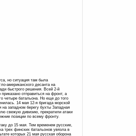
пуса, но ситуация там была
гло-американского десанта на
ади быстрого решения. Всей 2-й
 приказано отправиться на фронт, а
о четыре батальона. Но еще до того
нилась. 14 мая 12-я бригада морской
и на западном берегу бухты Западная
елю свежую дивизию, прекратили атаки
ежние позиции по всему фронту.
таку до 15 мая. Тем временем русские,
ка трех финских батальонов увязла в
ьтате которых 21 мая русская оборона