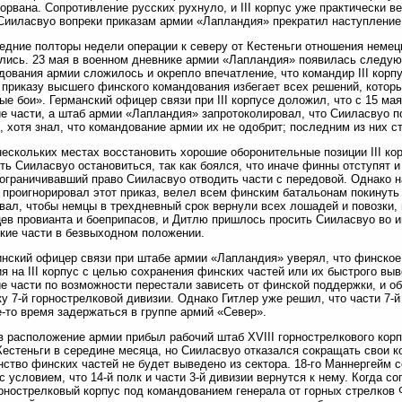
орвана. Сопротивление русских рухнуло, и III корпус уже практически в
Сииласвуо вопреки приказам армии «Лапландия» прекратил наступление
едние полторы недели операции к северу от Кестеньги отношения немец
лись. 23 мая в военном дневнике армии «Лапландия» появилась следую
дования армии сложилось и окрепло впечатление, что командир III корп
 приказу высшего финского командования избегает всех решений, котор
ые бои». Германский офицер связи при III корпусе доложил, что с 15 ма
е части, а штаб армии «Лапландия» запротоколировал, что Сииласвуо п
, хотя знал, что командование армии их не одобрит; последним из них с
нескольких местах восстановить хорошие оборонительные позиции III ко
ть Сииласвуо остановиться, так как боялся, что иначе финны отступят и
 ограничивавший право Сииласвуо отводить части с передовой. Однако 
 проигнорировал этот приказ, велел всем финским батальонам покинуть
вал, чтобы немцы в трехдневный срок вернули всех лошадей и повозки,
ев провианта и боеприпасов, и Дитлю пришлось просить Сииласвуо во и
кие части в безвыходном положении.
нский офицер связи при штабе армии «Лапландия» уверял, что финско
я на III корпус с целью сохранения финских частей или их быстрого выв
е части по возможности перестали зависеть от финской поддержки, и о
у 7-й горнострелковой дивизии. Однако Гитлер уже решил, что части 7-
е-то время задержаться в группе армий «Север».
в расположение армии прибыл рабочий штаб XVIII горнострелкового кор
Кестеньги в середине месяца, но Сииласвуо отказался сокращать свои к
ство финских частей не будет выведено из сектора. 18-го Маннергейм с
с условием, что 14-й полк и части 3-й дивизии вернутся к нему. Когда с
орнострелковый корпус под командованием генерала от горных стрелков 