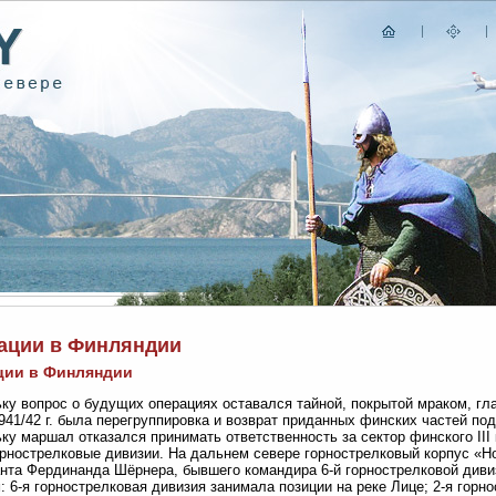
ации в Финляндии
ции в Финляндии
ку вопрос о будущих операциях оставался тайной, покрытой мраком, г
941/42 г. была перегруппировка и возврат приданных финских частей п
ку маршал отказался принимать ответственность за сектор финского III
орнострелковые дивизии. На дальнем севере горнострелковый корпус «Н
нта Фердинанда Шёрнера, бывшего командира 6-й горнострелковой див
: 6-я горнострелковая дивизия занимала позиции на реке Лице; 2-я горн