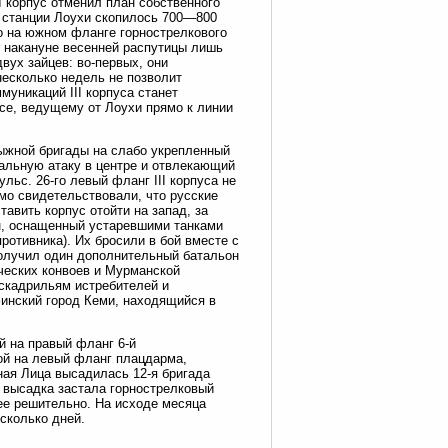
I корпус отменил план собственного
е станции Лоухи скопилось 700—800
ко на южном фланге горнострелкового
 накануне весенней распутицы лишь
двух зайцев: во-первых, они
несколько недель не позволит
муникаций III корпуса станет
ссе, ведущему от Лоухи прямо к линии
лыжной бригады на слабо укрепленный
тальную атаку в центре и отвлекающий
ьс. 26-го левый фланг III корпуса не
мо свидетельствовали, что русские
авить корпус отойти на запад, за
он, оснащенный устаревшими танками
ротивника). Их бросили в бой вместе с
 получил один дополнительный батальон
ических конвоев и Мурманской
эскадрильям истребителей и
инский город Кеми, находящийся в
й на правый фланг 6-й
ой на левый фланг плацдарма,
ная Лица высадилась 12-я бригада
 высадка застала горнострелковый
лее решительно. На исходе месяца
сколько дней.