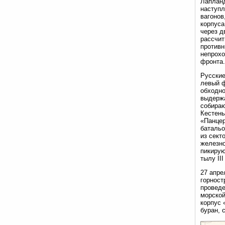
Лапланд
наступл
вагонов
корпуса
через д
рассчит
противн
непрохо
фронта.
Русские
левый ф
обходно
выдержа
собираю
Кестень
«Панцер
батальо
из сект
железно
пикирую
тылу III
27 апре
горност
проведе
морской
корпус 
буран, 