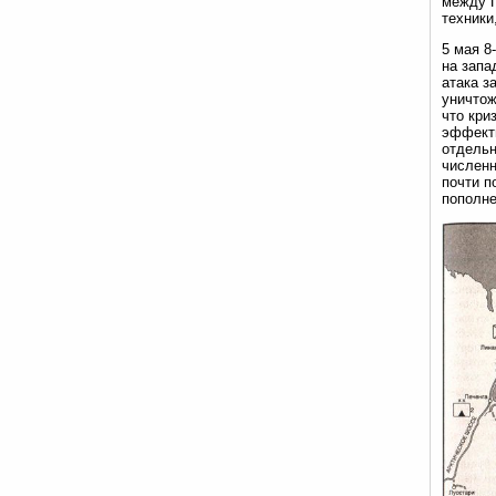
между П
техники
5 мая 8
на запа
атака з
уничтож
что кри
эффекти
отдельн
численн
почти п
пополне