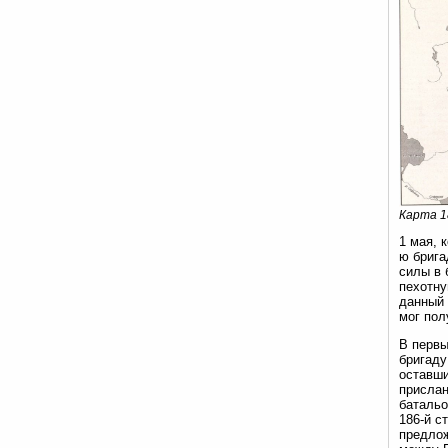
Карта 1
1 мая, 
ю брига
силы в 
пехотну
данный 
мог пол
В первы
бригаду
оставши
прислан
батальо
186-й с
предлож