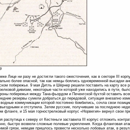
9
реке Лице ни разу не достигли такого ожесточения, как в секторе III кор
ально более опасной, так как немцы боялись одновременной высадки ан
ском побережье. 9 мая Дитль и Шёрнер решили поставить на карту все р
релковой дивизии, некоторые части которой уже находились в пути, было
роны побережья между Тана-фьордом и Печенгской бухтой оставить всег
ледние резервы сумели добраться до передовой, ситуация внезапно изме
 водные коммуникации которой постоянно бомбились, сочла свои позици
выгодными и отступила. Затем русские, получившие за последнюю нед
м фланге, и 15 мая горнострелковый корпус «Норвегия» вернул свои пр
я распутица к северу от Кестеньги заставила III корпус отложить контра
чно, быстро возвели сложные полевые укрепления. Когда фланговая ата
мой грязи, немцам пришлось провести несколько лобовых атак, в резул