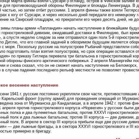
 конце марта финны взяли Сурсари (Гогланд), остров в Финском заливе
е для противовоздушной обороны Финляндии и блокады Ленинграда. В де
 частью, но затем отбит русскими. 1 апреля финны также взяли Тютярса
рах к югу от Сурсари, и через несколько дней передали его немецкому г
ение на Свирский плацдарм, но прекратили его через десять дней, не д
 зимы планы армии «Лапландия» начать наступление в ближайшем буду
й горнострелковой дивизии, ожидавший доставки в Финляндию, был врем
, а спустя неделю следом за ним отправился один полк 5-й горнострел
о Дитлю, что его главной задачей в обозримом будущем является оборо
 с моря. Поскольку русские на полуострове Рыбачий представляли собо
ло подготовить план взятия полуострова, но срок операции оставался 
дия» по приказу Гитлера перевела три батальона в горнострелковый ко
ой обороны финского арктического побережья. 2 апреля Маннергейм пос
ми и снова сказал, что он не сможет начать наступление на Беломорск,
 в случае падения последнего рельеф местности не позволяет провес
кое весеннее наступление
сени 1941 г. русские постоянно укрепляли свои части, противостоявшие
 Карельский фронт (группу армий) для проведения операций от Мурманс
ведена зона от Мурманска до Кандалакши, а в апреле 1942 г. против финс
1 апреля против горнострелкового корпуса «Норвегия» у русских были дв
чных полка и два пулеметных батальона; против XXXVI горнострелковог
чный полк и два лыжных батальона; против III корпуса — две дивизии, 
чный полк. В апреле в сектор III корпуса прибыли еще две русские дивиз
ия» — две лыжные бригады, а в сектора XXXVI горнострелкового и III 
остью примерно в бригаду.