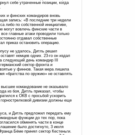
ернул себе утраченные позиции, когда
.
ких и финских командиров вновь
щая запись: «В последние три недели
уса либо по собственной инициативе,
ые могут вовлечь финские части в
я все главные атаки проводили только
остоянно отдавал собственные
тал приказ остановить операцию.
рпусу не удалось, Дитль решил
 оставят немцев одних. 23-го он издал
на следующий день командир III
 германский сектор фронта и
 взятые у финнов. Такая мера лишила
мя «братства по оружию» не оставлять
е высшее командование не оказывало
ода из боя, Дитль приказал, чтобы
братился к ОКВ с просьбой ускорить
й горнострелковой дивизии должны еще
пуса, и Дитль предложил передать ему
омандные функции до тех пор, пока
огласился обменять части в конце
оглашение было достигнуто, 3 июля
Франца Бёме принял сектор Кестеньги.