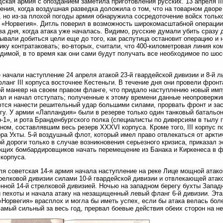
ская армия с опозданием заметила приготовления русских. 13 апреля II
ения, когда воздушная разведка доложила о том, что на товарном двор
, но из-за плохой погоды армия обнаружила сосредоточение войск толь
 «Норвегия». Дитль поверил в возможность широкомасштабной операции
ва дня, когда атака уже началась. Видимо, русские думали убить сразу 
ывали добиться цели еще до того, как распутица остановит операцию и 
ику контратаковать; во-вторых, считали, что 400-километровая линия ком
димой, в то время как они сами будут получать все необходимое по шо
 начали наступление 24 апреля атакой 23-й гвардейской дивизии и 8-й 
ланг III корпуса восточнее Кестеньги. В течение дня они провели фрон
й маневр на своем правом фланге, что придало наступлению новый импул
л и начал отступать; полученные к этому времени данные неопровержи
тся нанести решительный удар большими силами, прорвать фронт и заст
гу. У армии «Лапландия» были в резерве только один танковый баталь
-1», и рота Бранденбургского полка (специалисты по диверсиям в тылу п
ном, составлявшим весь резерв XXXVI корпуса. Кроме того, III корпус
ора Ухты. 5-й воздушный флот, который имел право отвлекаться от аркт
й дороги только в случае возникновения серьезного кризиса, приказал 
щих бомбардировщиков начать перемещение из Банака и Киркенеса в ф
 корпуса.
ля советская 14-я армия начала наступление на реке Лице мощной атако
релковой дивизии силами 10-й гвардейской дивизии и отвлекающей атак
нной 14-й стрелковой дивизией. Ночью на западном берегу бухты Запад
 пехоты и начала атаку на незащищенный левый фланг 6-й дивизии. Эта
«Норвегия» врасплох и могла бы иметь успех, если бы атака велась бо
самый сильный за весь год, прервал боевые действия обеих сторон на не