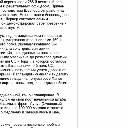
ий перекрывали 288-й пехотный полк
ным и решительным офицером. Причем
 впоследствии Шёрнера отправили на
дмаршалом. Его жесткое и беспощадное
дат; Шёрнер считался самым
 он демонстрировал свое презрение к
уществует».
ус, под командованием генерала от
г.), удерживал фронт силами 169-й
ового полка (принадлежавшего 3-й
окинула зону действия армии
зии «J», находившихся восточнее
» была увеличена до размеров дивизии
Дивизия СС «Норд», в которой осталось
ыми батальонами. 9-й полк СС,
 зимнего наступления успел добраться
г. армии «Лапландия» обещали выделить
едине января на полуострове Ханко
е порты сковал лед, и все дальнейшие
дикальной, как он планировал. В
нулся на свой пост начальника штаба
Маселькя, фронт Аунус (Олонецкий
но больше 100 000 мужчин старшего
ло медленно и завершилось в мае,
сские провели несколько пробных