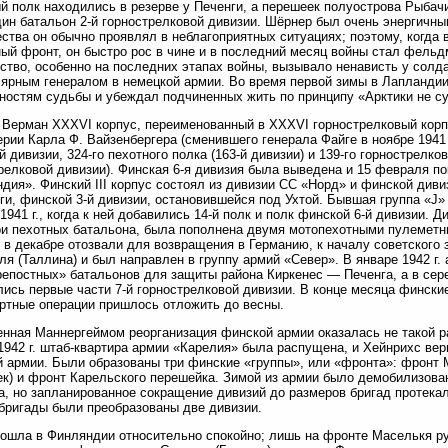
й полк находились в резерве у Печенги, а перешеек полуострова Рыбач
ин батальон 2-й горнострелковой дивизии. Шёрнер был очень энергич
ества он обычно проявлял в неблагоприятных ситуациях; поэтому, когда
ый фронт, он быстро рос в чине и в последний месяц войны стал фель
ство, особенно на последних этапах войны, вызывало ненависть у сол
ярным генералом в немецкой армии. Во время первой зимы в Лапландии
ностям судьбы и убеждал подчиненных жить по принципу «Арктики не с
 Верман XXXVI корпус, переименованный в XXXVI горнострелковый корп
рии Карла Ф. Вайзенбергера (сменившего генерала Файге в ноябре 1941 
й дивизии, 324-го пехотного полка (163-й дивизии) и 139-го горнострелк
релковой дивизии). Финская 6-я дивизия была выведена и 15 февраля п
дия». Финский III корпус состоял из дивизии СС «Норд» и финской диви
ги, финской 3-й дивизии, остановившейся под Ухтой. Бывшая группа «J
1941 г., когда к ней добавились 14-й полк и полк финской 6-й дивизии. 
ри пехотных батальона, была пополнена двумя мотопехотными пулеметн
 в декабре отозвали для возвращения в Германию, к началу советского
ля (Таллина) и был направлен в группу армий «Север». В январе 1942 
репостных» батальонов для защиты района Киркенес — Печенга, а в сер
ись первые части 7-й горнострелковой дивизии. В конце месяца фински
ртные операции пришлось отложить до весны.
нная Маннергеймом реорганизация финской армии оказалась не такой ра
1942 г. штаб-квартира армии «Карелия» была распущена, и Хейнрихс вер
 армии. Были образованы три финские «группы», или «фронта»: фронт 
к) и фронт Карельского перешейка. Зимой из армии было демобилизова
а, но запланированное сокращение дивизий до размеров бригад протека
 бригады были преобразованы две дивизии.
ошла в Финляндии относительно спокойно; лишь на фронте Маселькя ру