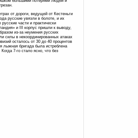
слишком большими потерями людей и
трезан.
етрах от дороги, ведущей от Кестеньги
ода русские увязли в болоте, и их
 русские части и практически
андия» и III корпус пришли к выводу,
бразом из-за неумения русских
ли силы в некоординированных атаках
ивизий осталось от 30 до 40 процентов
-я лыжная бригада была истреблена
Когда 7-го стало ясно, что без