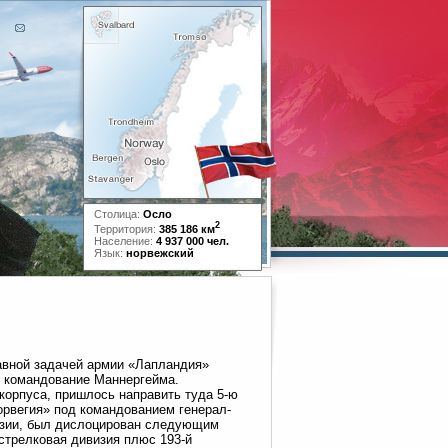
Столица:
Осло
2
Территория:
385 186 км
Население:
4 937 000 чел.
Язык:
норвежский
лавной задачей армии «Лапландия»
од командование Маннергейма.
 корпуса, пришлось направить туда 5-ю
орвегия» под командованием генерал-
изии, был дислоцирован следующим
острелковая дивизия плюс 193-й