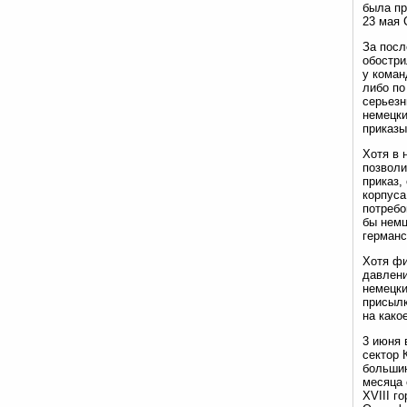
была пр
23 мая 
За посл
обостри
у коман
либо по
серьезн
немецки
приказы
Хотя в 
позволи
приказ,
корпуса
потребо
бы немц
германс
Хотя фи
давлени
немецки
присылк
на како
3 июня 
сектор 
большин
месяца 
XVIII г