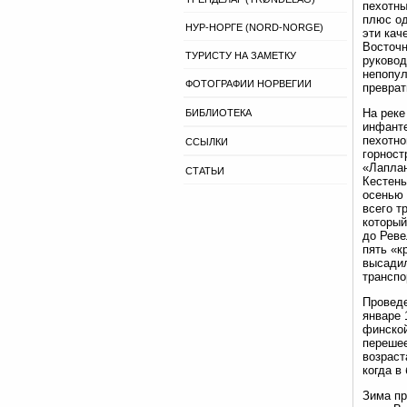
пехотны
плюс од
НУР-НОРГЕ (NORD-NORGE)
эти кач
Восточн
ТУРИСТУ НА ЗАМЕТКУ
руковод
непопул
ФОТОГРАФИИ НОРВЕГИИ
преврат
На реке
БИБЛИОТЕКА
инфанте
пехотно
ССЫЛКИ
горност
«Лаплан
СТАТЬИ
Кестень
осенью 
всего т
который
до Реве
пять «к
высадил
транспо
Проведе
январе 
финской
перешее
возраст
когда в
Зима пр