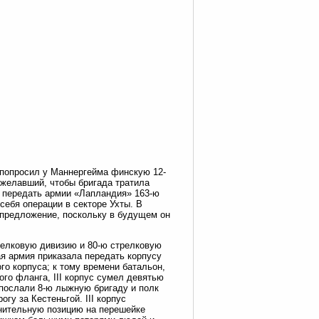
ь попросил у Маннергейма финскую 12-
е желавший, чтобы бригада тратила
л передать армии «Лапландия» 163-ю
 себя операции в секторе Ухты. В
 предложение, поскольку в будущем он
релковую дивизию и 80-ю стрелковую
ая армия приказала передать корпусу
го корпуса; к тому времени батальон,
ого фланга, III корпус сумел девятью
 послали 8-ю лыжную бригаду и полк
гу за Кестеньгой. III корпус
онительную позицию на перешейке