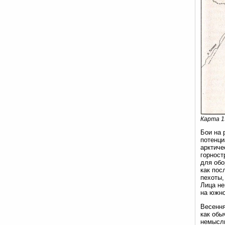
Карта 1
Бои на 
потенци
арктиче
горност
для обо
как пос
пехоты,
Лица не
на южно
Весення
как обы
немысли