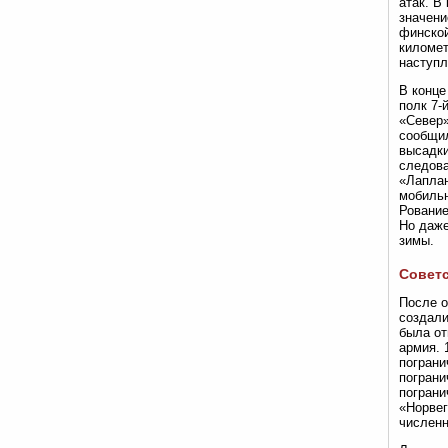
атак. В
значени
финской
километ
наступл
В конце
полк 7-
«Север»
сообщил
высадки
следова
«Лаплан
мобильн
Рование
Но даже
зимы.
Советс
После о
создали
была от
армия. 
пограни
пограни
пограни
«Норвег
численн