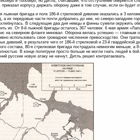
яозеро и Топозеро, но Дитль, считавший, что отступление обернется 
, приказал корпусу держать оборону даже в том случае, если он будет о
-я лыжная бригада и полк 186-й стрелковой дивизии оказались в 3 килом
д, а их передовые части почти добрались до нее, но северо-западнее гор
ахлебнулась. В следующие два дня немцы и финны сумели окружить обе
ить их. От 8-й лыжной бригады осталось 367 человек. 6 мая армия «Лапл
зис на северном фланге миновал. Оборона велась успешно — главным о
вно использовать свое громадное численное превосходство. Они трати
ых дивизий, в результате чего от 186-й стрелковой и 23-й гвардейской д
ого состава, 80-я стрелковая бригада пострадала немногим меньше, а 8
олностью. В конце политруки просто больше не могли гнать людей в бой. 
ний русские новую атаку не начнут, Дитль решил контратаковать.