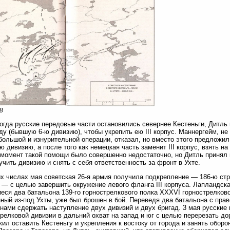
8
когда русские передовые части остановились севернее Кестеньги, Дитл
ду (бывшую 6-ю дивизию), чтобы укрепить ею III корпус. Маннергейм, н
большой и изнурительной операции, отказал, но вместо этого предложи
ю дивизию, а после того как немецкая часть заменит III корпус, взять на
момент такой помощи было совершенно недостаточно, но Дитль принял
учить дивизию и снять с себя ответственность за фронт в Ухте.
х числах мая советская 26-я армия получила подкрепление — 186-ю ст
 — с целью завершить окружение левого фланга III корпуса. Лапландск
еся два батальона 139-го горнострелкового полка XXXVI горнострелково
ный из-под Ухты, уже был брошен в бой. Переведя два батальона с прав
нами сдержать наступление двух дивизий и двух бригад. 3 мая русские
трелковой дивизии в дальний охват на запад и юг с целью перерезать доро
ил оставить Кестеньгу и укрепления к востоку от города и занять обор