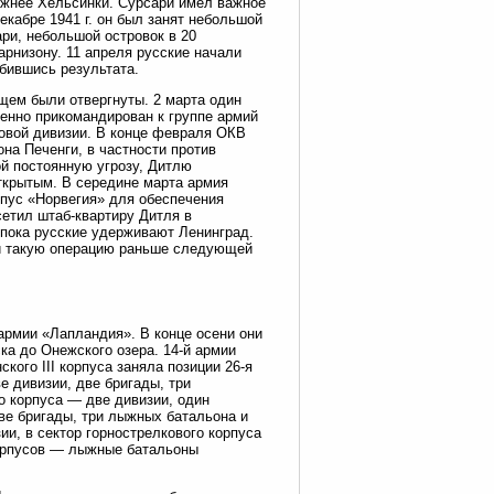
 южнее Хельсинки. Сурсари имел важное
кабре 1941 г. он был занят небольшой
ри, небольшой островок в 20
арнизону. 11 апреля русские начали
обившись результата.
щем были отвергнуты. 2 марта один
енно прикомандирован к группе армий
ковой дивизии. В конце февраля ОКВ
на Печенги, в частности против
й постоянную угрозу, Дитлю
открытым. В середине марта армия
рпус «Норвегия» для обеспечения
етил штаб-квартиру Дитля в
 пока русские удерживают Ленинград.
ти такую операцию раньше следующей
 армии «Лапландия». В конце осени они
ка до Онежского озера. 14-й армии
кого III корпуса заняла позиции 26-я
е дивизии, две бригады, три
о корпуса — две дивизии, один
две бригады, три лыжных батальона и
ии, в сектор горнострелкового корпуса
корпусов — лыжные батальоны