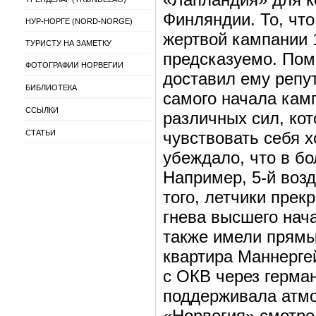
Финляндии. То, что
НУР-НОРГЕ (NORD-NORGE)
жертвой кампании 1
ТУРИСТУ НА ЗАМЕТКУ
предсказуемо. Поми
ФОТОГРАФИИ НОРВЕГИИ
доставил ему репу
БИБЛИОТЕКА
самого начала кам
ССЫЛКИ
различных сил, кот
СТАТЬИ
чувствовать себя х
убеждало, что в бо
Например, 5-й воз
того, летчики прек
гнева высшего нача
также имели прямы
квартира Маннерге
с ОКВ через герма
поддерживала атмо
«Норвегия» смотре