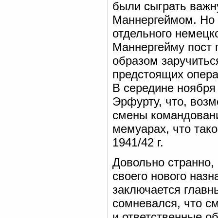
были сыграть важн
Маннергеймом. Но 
отдельного немецк
Маннергейму пост 
образом заручитьс
предстоящих опера
В середине ноября
Эрфурту, что, возм
смены командовани
мемуарах, что так
1941/42 г.
Довольно странно, 
своего нового назн
заключается главн
сомневался, что с
и ответственные о