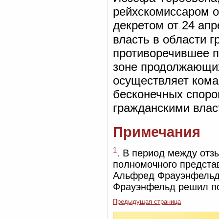
рейхскомиссаром о
декретом от 24 ап
власть в области г
противоречившее пр
зоне продолжающих
осуществляет кома
бесконечных споро
гражданскими влас
Примечания
1
. В период между отз
полномочного представ
Альфред Фрауэнфельд.
Фрауэнфельд решил пос
Предыдущая страница