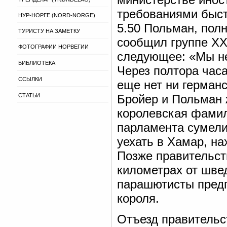
требованиями быст
НУР-НОРГЕ (NORD-NORGE)
5.50 Польман, пол
ТУРИСТУ НА ЗАМЕТКУ
сообщил группе XX
ФОТОГРАФИИ НОРВЕГИИ
следующее: «Мы не
БИБЛИОТЕКА
Через полтора часа
ССЫЛКИ
еще нет ни германс
СТАТЬИ
Бройер и Польман 
королевская фамил
парламента сумели
уехать в Хамар, на
Позже правительст
километрах от швед
парашютисты предп
короля.
Отъезд правительст