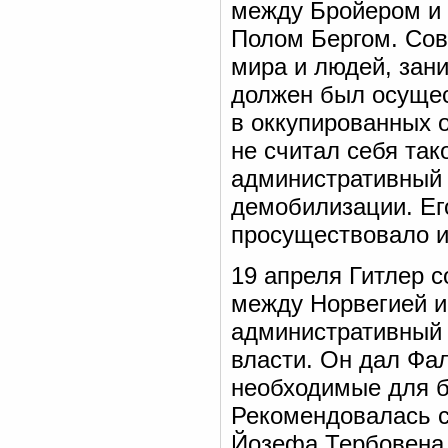
между Бройером и 
Полом Бергом. Сов
мира и людей, зан
должен был осущес
в оккупированных о
не считал себя так
административный 
демобилизации. Ег
просуществовало и
19 апреля Гитлер 
между Норвегией и
административный с
власти. Он дал Фа
необходимые для б
Рекомендовалась с
Йозефа Тербовена,