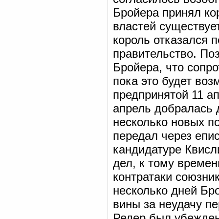
Бройера принял кор
властей существуе
король отказался 
правительство. По
Бройера, что сопро
пока это будет воз
предпринятой 11 ап
апрель добралась 
несколько новых по
передал через епис
кандидатуре Квисл
дел, к тому време
контратаки союзник
несколько дней Бр
вины за неудачу п
Редер был убежден