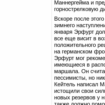
Маннергейма и пре
горнострелковую д
Вскоре после этог
зимнего наступлени
января Эрфурт дол
все еще висит в во
положительного реш
на германском фрон
Эрфурт мог рекоме
имеющиеся в расп
маршала. Он счита
пессимисты, но ник
Кейтель написал Ма
истощили свои сил
новых резервов у н
также должно помо