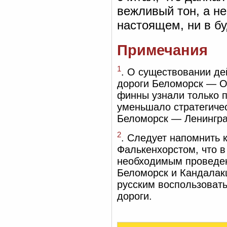
вежливый тон, а н
настоящем, ни в б
Примечания
1
. О существовании д
дороги Беломорск — Об
финны узнали только п
уменьшало стратегичес
Беломорск — Ленингра
2
. Следует напомнить 
Фалькенхорстом, что в
необходимым проведен
Беломорск и Кандалакш
русским воспользоват
дороги.