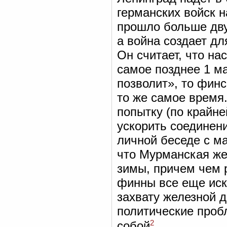
германских войск н
прошло больше дву
а война создает д
Он считает, что н
самое позднее 1 ма
позволит», то финс
то же самое время
попытку (по крайн
ускорить соединен
личной беседе с м
что Мурманская же
зимы, причем чем 
финны все еще иск
захвату железной д
политические проб
2
собой
.