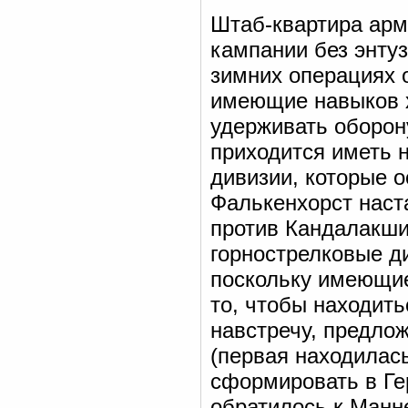
Штаб-квартира арм
кампании без энтуз
зимних операциях 
имеющие навыков 
удерживать оборон
приходится иметь 
дивизии, которые 
Фалькенхорст наст
против Кандалакши
горнострелковые д
поскольку имеющие
то, чтобы находит
навстречу, предло
(первая находилась
сформировать в Ге
обратилось к Манн