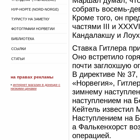
Маршал думал, что
собрать восемь-дев
НУР-НОРГЕ (NORD-NORGE)
Кроме того, он пр
ТУРИСТУ НА ЗАМЕТКУ
частями III и XXXV
ФОТОГРАФИИ НОРВЕГИИ
Кандалакшу и Лоух
БИБЛИОТЕКА
Ставка Гитлера пр
ССЫЛКИ
Оно встретило гор
СТАТЬИ
почти заглохшую о
В директиве № 37,
на правах рекламы
«Норвегия», Гитлер
•
интернет магазин в донецке с
низкими ценами
зимнему наступле
наступлением на Бе
Кейтель известил 
Наступлением на Б
а Фалькенхорст во
операцией.