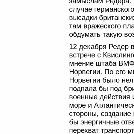
замыслам Редера. 
случае германског
высадки британски
там вражеского пл
обдумать такую во
12 декабря Редер в
встрече с Квислинг
мнение штаба ВМФ 
Норвегии. По его 
Норвегии было нел
подпала бы под бр
военные действия 
море и Атлантичес
стороны, создание
бы энергичные отв
перехват транспорт