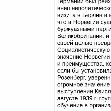
Германии был рейх
внешнеполитическо
визита в Берлин в 
что в Норвегии су
буржуазными парт
Великобритании, и
своей целью превр
Социалистическую 
значение Норвегии
и преимущества, ко
если бы установил
Розенберг, уверен
огромное значение
выступлении Квисл
августе 1939 г. гр
обучение в органи