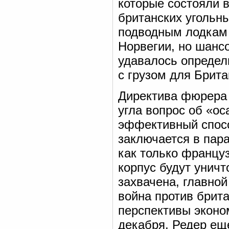
которые состояли 
британских угольны
подводным лодкам 
Норвегии, но шансо
удавалось определ
с грузом для Брита
Директива фюрера 
угла вопрос об «ос
эффективный спосо
заключается в пара
как только францу
корпус будут унич
захвачена, главно
война против брит
перспективы эконо
декабря, Редер ещ