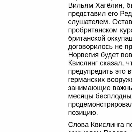
Вильям Хагёлин, б
представил его Ре
слушателем. Остав
пробританском кур
британской оккупац
договорилось не п
Норвегия будет вов
Квислинг сказал, 
предупредить это 
германских вооруж
занимающие важные
месяцы бесплодных
продемонстрировал
позицию.
Слова Квислинга п