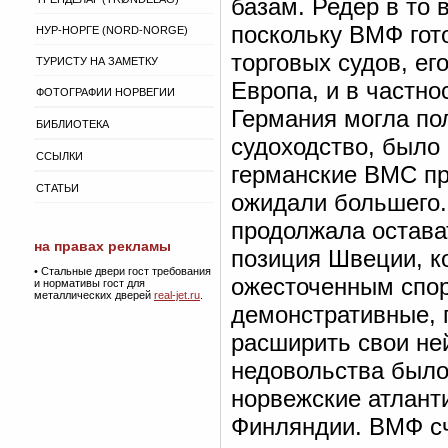
базам. Редер в то 
поскольку ВМФ гот
НУР-НОРГЕ (NORD-NORGE)
торговых судов, е
ТУРИСТУ НА ЗАМЕТКУ
Европа, и в частно
ФОТОГРАФИИ НОРВЕГИИ
Германия могла по
БИБЛИОТЕКА
судоходство, было
ССЫЛКИ
германские ВМС пр
СТАТЬИ
ожидали большего.
продолжала остава
на правах рекламы
позиция Швеции, ко
•
Стальные двери гост требования
ожесточенным спор
и нормативы гост для
металлических дверей
real-jet.ru
.
демонстративные, 
расширить свои не
недовольства было
норвежские атланти
Финляндии. ВМФ сч