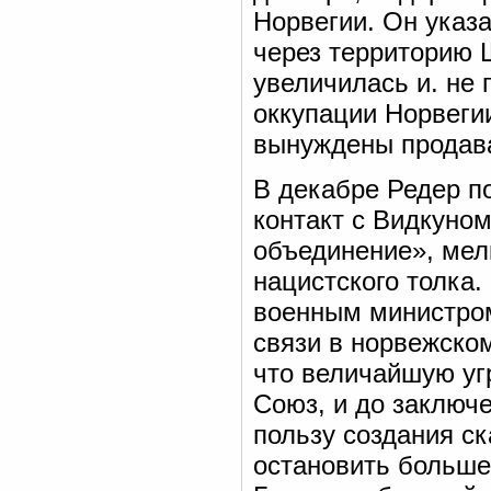
Норвегии. Он указа
через территорию 
увеличилась и. не
оккупации Норвегии
вынуждены продава
В декабре Редер по
контакт с Видкуно
объединение», мел
нацистского толка. 
военным министром
связи в норвежско
что величайшую уг
Союз, и до заключе
пользу создания с
остановить больше