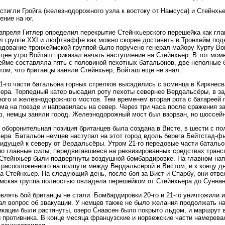
остигли Гройга (железнодорожного узла к востоку от Намсуса) и Стейнхь
ение на юг.
 апреля Гитлер определил перекрытие Стейнхьерского перешейка как гл
л группе XXI и люфтваффе как можно скорее доставить в Тронхейм подк
ндование тронхеймской группой было поручено генерал-майору Курту Во
ее утро Войташ приказал начать наступление на Стейнхьер. В тот мом
ейме составляла пять с половиной пехотных батальонов, две неполные 
 том, что британцы заняли Стейнхьер, Войташ еще не знал.
1-го части батальона горных стрелков высадились с эсминца в Киркнесв
ера. Торпедный катер высадил роту пехоты севернее Вердальсёры, в за
ого и железнодорожного мостов. Тем временем вторая рота с батареей 
ма на поезде и направилась на север. Через три часа после сражения 
, немцы заняли город. Железнодорожный мост был взорван, но шоссей
 оборонительная позиция британцев была создана в Висте, в шести с по
ера. Батальон немцев наступал на этот город вдоль берега Бейтстад-ф
 идущей к северу от Вердальсёры. Утром 21-го передовые части батальо
но главные силы, передвигавшиеся на реквизированных средствах трансп
 Стейнхьер были подвергнуты воздушной бомбардировке. На главном на
 расположенного на полпути между Вердальсёрой и Вистом, и к концу д
за Стейнхьер. На следующий день, после боя за Вист и Спарбу, они отвел
мская группа полностью овладела перешейком от Стейнхьера до Суннан
влять бой британцы не стали. Бомбардировки 20-го и 21-го уничтожили их
ал вопрос об эвакуации. У немцев также не было желания продолжать на
кации были растянуты, озеро Снаасен было покрыто льдом, и маршрут в
 противника. В конце месяца французские и норвежские части намеревал