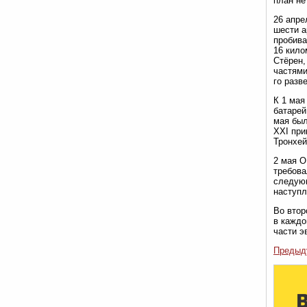
план не
26 апре
шести а
пробива
16 кило
Стёрен,
частями
го разв
К 1 мая
батарей
мая был
XXI при
Тронхей
2 мая О
требова
следующ
наступл
Во втор
в каждо
части э
Предыд