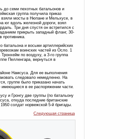
ь до семи пехотных батальонов и
еймская группа получила приказ
ы взяли мосты в Нюпане и Мельхусе, в
на юг вдоль железной дороги, взял
рдаль. Три дня спустя он встретился с
заданием прикрыть западный фланг, 30-
в противника.
го батальона и восьми артиллерийских
ревозкам воинских частей из Осло. 1
Тронхейм по воздуху, а 3-го группа
уппе Пелленгара, вернуться в
районе Намсуса. Для ее выполнения
атаковать следовало немедленно. На
ся, группе было приказано начать
е имеющиеся в ее распоряжении части.
усу и Гронгу две группы (по батальону
мсуса, откуда последние британские
 1950 солдат норвежской 5-й бригады.
Следующая страница