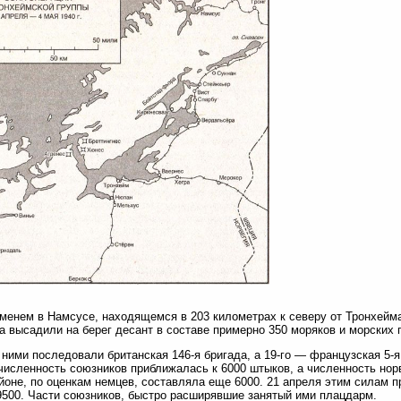
менем в Намсусе, находящемся в 203 километрах к северу от Тронхейма
а высадили на берег десант в составе примерно 350 моряков и морских 
а ними последовали британская 146-я бригада, а 19-го — французская 5-
исленность союзников приближалась к 6000 штыков, а численность нор
йоне, по оценкам немцев, составляла еще 6000. 21 апреля этим силам п
500. Части союзников, быстро расширявшие занятый ими плацдарм.