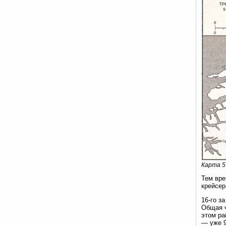
Карта 5
Тем вре
крейсер
16-го з
Общая ч
этом ра
— уже 9