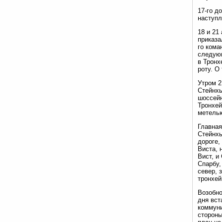
17-го д
наступл
18 и 21
приказа
го кома
следующ
в Тронх
роту. О
Утром 2
Стейнхь
шоссейн
Тронхей
метелью
Главная
Стейнхь
дороге,
Виста, 
Вист, и
Спарбу,
север, 
тронхей
Возобно
дня вст
коммуни
стороны