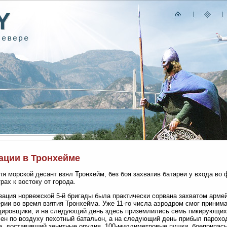
ации в Тронхейме
ля морской десант взял Тронхейм, без боя захватив батареи у входа во 
рах к востоку от города.
ация норвежской 5-й бригады была практически сорвана захватом арме
рии во время взятия Тронхейма. Уже 11-го числа аэродром смог приним
ировщики, и на следующий день здесь приземлились семь пикирующих
ен по воздуху пехотный батальон, а на следующий день прибыл пароход
, доставивший зенитные орудия, 100-миллиметровые пушки, боеприпасы