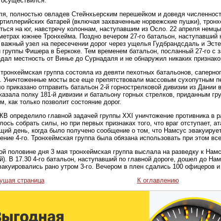
 осуществился.
ля, полностью овладев Стейнхьерским перешейком и доведя численност
ртиллерийских батарей (включая захваченные норвежские пушки), тронх
ться на юг, навстречу колоннам, наступавшим из Осло. 22 апреля немц
метрах южнее Тронхейма. Поздно вечером 27-го батальон, наступавший 
 важный узел на пересечении дорог через ущелья Гудбрандсдаль и Эсте
 группы Фишера в Беркоке. Тем временем батальон, посланный 27-го с 
едал местность от Винье до Сурнадаля и не обнаружил никаких признако
 тронхеймская группа состояла из девяти пехотных батальонов, саперно
. Уничтоженные мосты все еще препятствовали массовым сухопутным пе
о приказано отправить батальон 2-й горнострелковой дивизии из Дании в 
казала полку 181-й дивизии и батальону горных стрелков, приданным гр
м, как только позволит состояние дорог.
КВ определило главной задачей группы XXI уничтожение противника в 
лось собрать силы, но при первых признаках того, что враг отступает, 
ий день, когда было получено сообщение о том, что Намсус эвакуирует
ение 4-го. Тронхеймская группа была обязана использовать при этом вс
ой половине дня 3 мая тронхеймская группа выслала на разведку к Намс
й). В 17.30 4-го батальон, наступавший по главной дороге, дошел до На
вакуировались рано утром 3-го. Вечером в плен сдались 100 офицеров и
ущая страница
К оглавлению