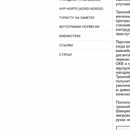
улучшил
НУР-НОРГЕ (NORD-NORGE)
Тронхей
железны
ТУРИСТУ НА ЗАМЕТКУ
Централ
союзник
ФОТОГРАФИИ НОРВЕГИИ
контруд
прислуг
БИБЛИОТЕКА
Перспек
ССЫЛКИ
когда в
важнейш
СТАТЬИ
десанта
перенес
ОКВ и г
идущую 
находящ
Тронхей
получи
увеличе
ю дивиз
конечно
Посколь
тронхей
Швецию,
импрови
руках н