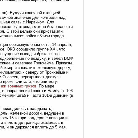
сло). Будучи конечной станцией
 важное значение для контроля над
ушная связь с Нарвиком. Для
поскольку отсюда можно было нанести
ря. С этой целью они приставили
ысадившихся войск вблизи города.
цев серьезную опасность. 14 апреля,
се, ОКВ сообщило группе XXI, что
допущение высадки британского
подкрепление по воздуху, и велел ВМФ
 южнее и севернее Тронхейма. Приказы
йнхьер и захватить железную дорогу,
километрах к северу от Тронхейма и
 Снаасен, перекрывает доступ к
 время считали, что они могут
зки военных грузов
. По мере
 в направлении Гронга и Намсуса. 196-
сменили штаб и части 181-й дивизии (в
и приходилось откладывать,
оль, железной дороги, ведущей в
ось 15-го при поддержке авиации и
а вплоть до границы оказалась в
и, и он держался вплоть до 5 мая.