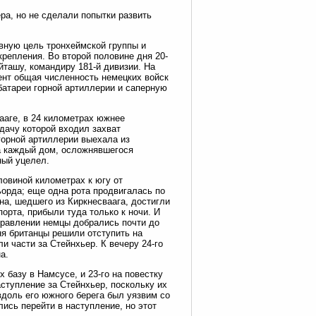
ера, но не сделали попытки развить
авную цель тронхеймской группы и
репления. Во второй половине дня 20-
йташу, командиру 181-й дивизии. На
ент общая численность немецких войск
батареи горной артиллерии и саперную
ааге, в 24 километрах южнее
дачу которой входил захват
горной артиллерии выехала из
за каждый дом, осложнявшегося
ный уцелел.
ловиной километрах к югу от
ьорда; еще одна рота продвигалась по
на, шедшего из Киркнесваага, достигли
орта, прибыли туда только к ночи. И
правлении немцы добрались почти до
ня британцы решили отступить на
и части за Стейнхьер. К вечеру 24-го
а.
 базу в Намсусе, и 23-го на повестку
ступление за Стейнхьер, поскольку их
доль его южного берега был уязвим со
ись перейти в наступление, но этот