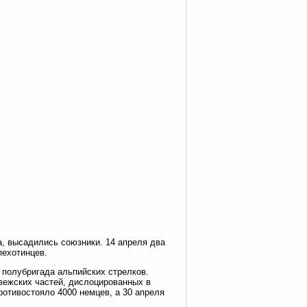
, высадились союзники. 14 апреля два
пехотинцев.
я полубригада альпийских стрелков.
вежских частей, дислоцированных в
ротивостояло 4000 немцев, а 30 апреля