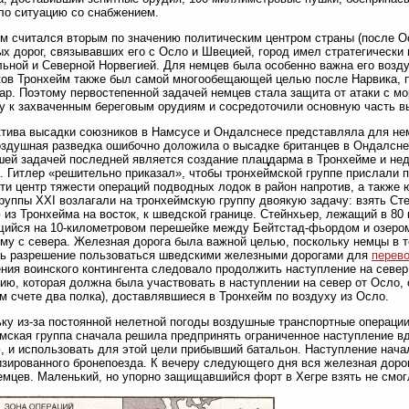
о ситуацию со снабжением.
м считался вторым по значению политическим центром страны (после О
х дорог, связывавших его с Осло и Швецией, город имел стратегически
ьной и Северной Норвегией. Для немцев была особенно важна его возд
ов Тронхейм также был самой многообещающей целью после Нарвика, 
ар. Поэтому первостепенной задачей немцев стала защита от атаки с мо
у к захваченным береговым орудиям и сосредоточили основную часть в
тива высадки союзников в Намсусе и Ондалснесе представляла для нем
оздушная разведка ошибочно доложила о высадке британцев в Ондалсне
ей задачей последней является создание плацдарма в Тронхейме и не
. Гитлер «решительно приказал», чтобы тронхеймской группе прислали 
ти центр тяжести операций подводных лодок в район напротив, а также
руппы XXI возлагали на тронхеймскую группу двоякую задачу: взять Сте
из Тронхейма на восток, к шведской границе. Стейнхьер, лежащий в 80 
ийся на 10-километровом перешейке между Бейтстад-фьордом и озером
му с севера. Железная дорога была важной целью, поскольку немцы в то
ть разрешение пользоваться шведскими железными дорогами для
перево
ния воинского контингента следовало продолжить наступление на север,
ию, которая должна была участвовать в наступлении на север от Осло, 
м счете два полка), доставлявшиеся в Тронхейм по воздуху из Осло.
ку из-за постоянной нелетной погоды воздушные транспортные операци
мская группа сначала решила предпринять ограниченное наступление вд
 и использовать для этой цели прибывший батальон. Наступление начал
зированного бронепоезда. К вечеру следующего дня вся железная дорог
емцев. Маленький, но упорно защищавшийся форт в Хегре взять не смогл