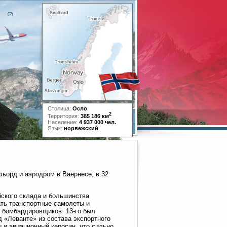
Столица:
Осло
2
Территория:
385 186 км
Население:
4 937 000 чел.
Язык:
норвежский
фьорд и аэродром в Ваернесе, в 32
йского склада и большинства
ать транспортные самолеты и
 бомбардировщиков. 13-го был
 «Леванте» из состава экспортного
 и авиационный керосин, что сильно