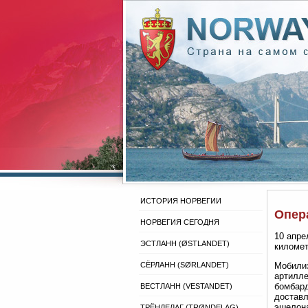
ИСТОРИЯ НОРВЕГИИ
Опер
НОРВЕГИЯ СЕГОДНЯ
10 апре
ЭСТЛАНН (ØSTLANDET)
километ
СЁРЛАНН (SØRLANDET)
Мобилиз
артилле
бомбард
ВЕСТЛАНН (VESTANDET)
доставл
эшелона
ТРЁНДЕЛАГ (TRØNDELAG)