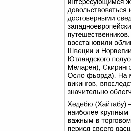
интересующимся жи
довольствоваться 
достоверными свед
западноевропейски
путешественников.
восстановили обли
Швеции и Норвегии
Ютландского полуос
Меларен), Скиринг
Осло-фьорда). На 
викингов, впоследс
значительно облег
Хедебю (Хайтабу) 
наиболее крупным 
важным в торговом
период своего рас