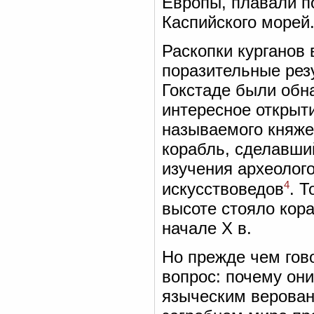
Европы, плавали по
Каспийского морей
Раскопки курганов
поразительные резу
Гокстаде были обн
интересное открыти
называемого княжес
корабль, сделавши
изучения археолого
4
искусствоведов
. Т
высоте стояло кора
начале X в.
Но прежде чем гово
вопрос: почему он
языческим верован