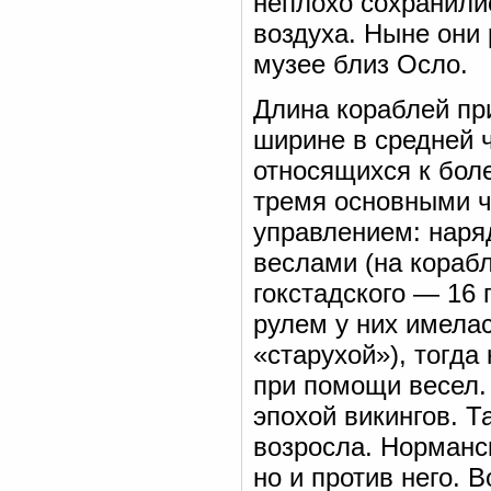
неплохо сохранилис
воздуха. Ныне они
музее близ Осло.
Длина кораблей пр
ширине в средней ч
относящихся к боле
тремя основными ч
управлением: наря
веслами (на корабл
гокстадского — 16 
рулем у них имела
«старухой»), тогда
при помощи весел.
эпохой викингов. Т
возросла. Норманск
но и против него. 