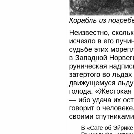
Корабль из погреб
Неизвестно, скольк
исчезло в его пучи
судьбе этих морепл
в Западной Норвег
руническая надпис
затертого во льдах
движущемуся льду 
голода. «Жестокая 
— ибо удача их ос
говорит о человеке
своими спутниками
В «Саге об Эйрике