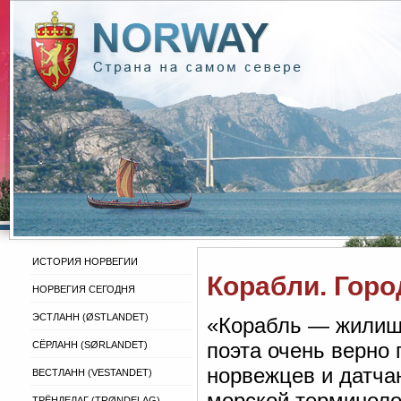
ИСТОРИЯ НОРВЕГИИ
Корабли. Горо
НОРВЕГИЯ СЕГОДНЯ
ЭСТЛАНН (ØSTLANDET)
«Корабль — жилище
поэта очень верно
СЁРЛАНН (SØRLANDET)
норвежцев и датча
ВЕСТЛАНН (VESTANDET)
морской терминоло
ТРЁНДЕЛАГ (TRØNDELAG)