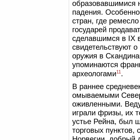
образовавшимися н
падения. Особенно
стран, где ремесл
государей продава
сделавшимся в IX 
свидетельствуют о
оружия в Скандина
упоминаются франк
11
археологами
.
В раннее средневе
омываемыми Север
оживленными. Веду
играли фризы, их 
устье Рейна, был 
торговых пунктов,
Норвегии, добрый д