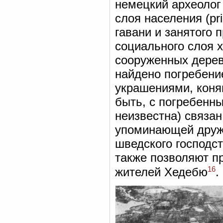
немецкий археолог 
слоя населения (pr
гавани и занятого 
социального слоя х
сооруженных дерев
найдено погребени
украшениями, коням
быть, с погребенн
неизвестна) связан
упоминающей дружи
шведского господс
также позволяют п
16
жителей Хедебю
.