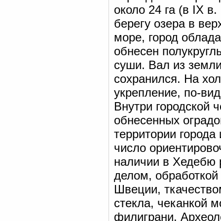
около 24 га (в IX 
берегу озера в ве
море, город облад
обнесен полукругл
суши. Вал из земли
сохранился. На хо
укрепление, по-вид
Внутри городской 
обнесенных оградой
территории города
число ориентирово
наличии в Хедебю 
делом, обработкой
Швеции, ткачеством
стекла, чеканкой 
филиграни. Археол