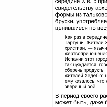
середине X в. с пр
свидетельству арх
формы из тальково
бруски, употребляе
ценившиеся по вес
Как раз в середин
Тартуши. Жители Х
христиан, — язычн
жертвоприношения
Испании этот горо
так нуждается, го
сберечь продукты.
жителей Хедебю: н
ему казалось, что
звериный вой.
В период своего р
может быть, даже 