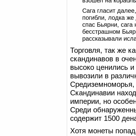
взошел на корабль.
Сага гласит далее
погибли, лодка же
спас Бьярни, сага 
бесстрашном Бьяр
рассказывали исла
Торговля, так же к
скандинавов в оче
высоко ценились и
вывозили в различ
Средиземноморья, 
Скандинавии наход
империи, но особен
Среди обнаруженны
содержит 1500 ден
Хотя монеты попад