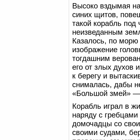
Высоко вздымая на
синих щитов, пове
такой корабль под
неизведанным земл
Казалось, по морю
изображение голов
тогдашним верован
его от злых духов 
к берегу и вытаски
снималась, дабы не
«Большой змей» — 
Корабль играл в ж
наряду с гребцами 
домочадцы со сво
своими судами, бер