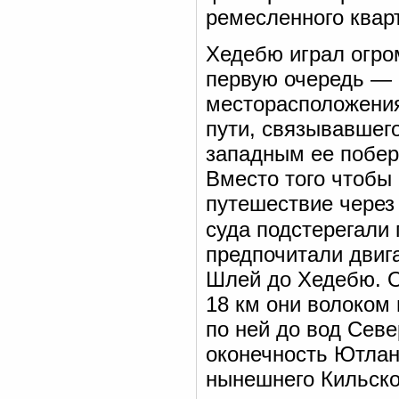
ремесленного квар
Хедебю играл огро
первую очередь — 
месторасположения
пути, связывавшег
западным ее побе
Вместо того чтобы
путешествие через 
суда подстерегали
предпочитали двига
Шлей до Хедебю. О
18 км они волоком 
по ней до вод Сев
оконечность Ютлан
нынешнего Кильско