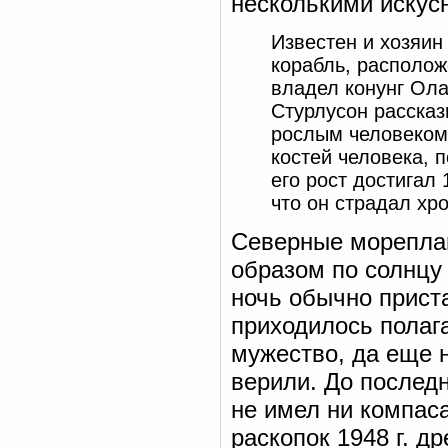
несколькими искус
Известен и хозяин 
корабль, располож
владел конунг Ол
Стурлусон расска
рослым человеком 
костей человека, 
его рост достигал
что он страдал хр
Северные мореплав
образом по солнцу
ночь обычно приста
приходилось полаг
мужество, да еще н
верили. До послед
не имел ни компаса
раскопок 1948 г. д