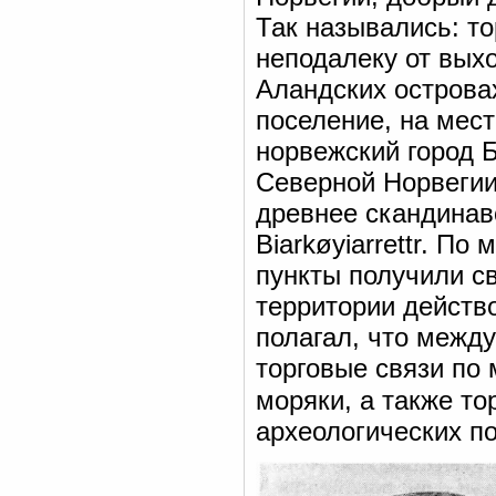
Так назывались: т
неподалеку от выхо
Аландских островах
поселение, на мес
норвежский город Б
Северной Норвегии 
древнее скандинав
Biarkøyiarrettr. По
пункты получили св
территории действо
полагал, что межд
торговые связи по
моряки, а также то
археологических п