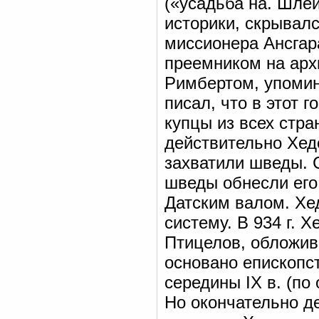
(«усадьба на. Шлей
историки, скрывал
миссионера Ансгара
преемником на арх
Римбертом, упомина
писал, что в этот 
купцы из всех стра
действительно Хед
захватили шведы. С
шведы обнесли его
Датским валом. Хе
систему. В 934 г. 
Птицелов, обложив
основано епископс
середины IX в. (по
Но окончательно д