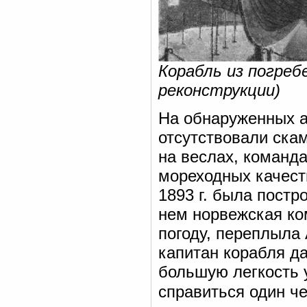
Корабль из погреб
реконструкции)
На обнаруженных а
отсутствовали ска
на веслах, команда
мореходных качеств
1893 г. была постр
нем норвежская ко
погоду, переплыла
капитан корабля д
большую легкость 
справиться один ч