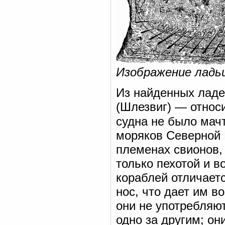
Изображение ладьи
Из найденных ладе
(Шлезвиг) — относит
судна не было мач
моряков Северной 
племенах свионов,
только пехотой и 
кораблей отличаетс
нос, что дает им в
они не употребляют
одно за другим; он