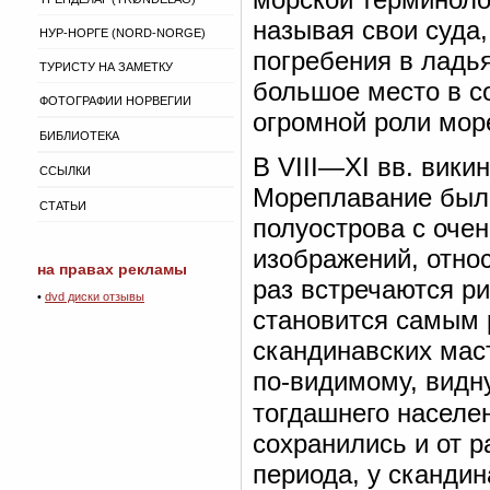
называя свои суда
НУР-НОРГЕ (NORD-NORGE)
погребения в ладья
ТУРИСТУ НА ЗАМЕТКУ
большое место в с
ФОТОГРАФИИ НОРВЕГИИ
огромной роли мор
БИБЛИОТЕКА
В VIII—XI вв. вики
ССЫЛКИ
Мореплавание было
СТАТЬИ
полуострова с оче
изображений, относ
на правах рекламы
раз встречаются ри
•
dvd диски отзывы
становится самым
скандинавских маст
по-видимому, видн
тогдашнего населе
сохранились и от р
периода, у сканди