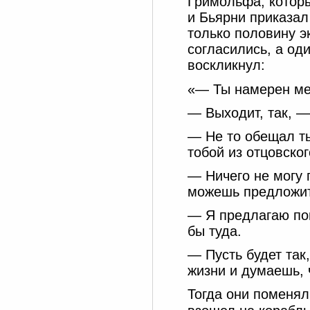
Гримольфа, которы
и Бьярни приказал
только половину э
согласились, а од
воскликнул:
«— Ты намерен мен
— Выходит, так, —
— Не то обещал ты
тобой из отцовско
— Ничего не могу 
можешь предложи
— Я предлагаю по
бы туда.
— Пусть будет так
жизни и думаешь, 
Тогда они поменял