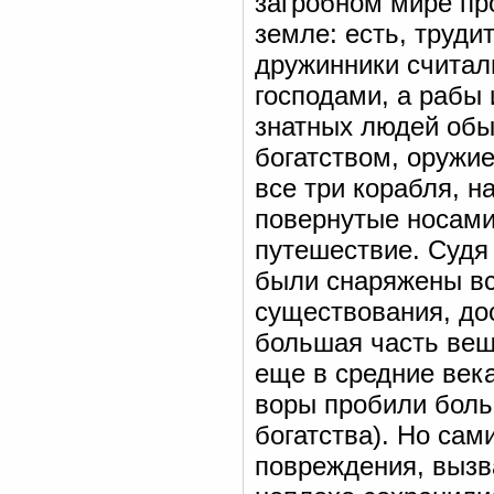
загробном мире про
земле: есть, труди
дружинники считали
господами, а рабы
знатных людей обы
богатством, оружие
все три корабля, н
повернутые носами 
путешествие. Судя
были снаряжены вс
существования, до
большая часть вещ
еще в средние века
воры пробили боль
богатства). Но сам
повреждения, вызв