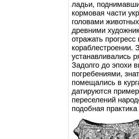
ладьи, поднимавши
кормовая части у
головами животны
древними художник
отражать прогресс 
кораблестроении. 
устанавливались р
Задолго до эпохи в
погребениями, зна
помещались в кург
датируются примерно
переселений народ
подобная практика