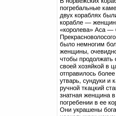
В норвежских кораб
погребальные камер
двух кораблях был
корабле — женщина
«королева» Аса — 
Прекрасноволосого
было немногим бол
женщины, очевидно
чтобы продолжать 
своей хозяйкой в ц
отправилось более
утварь, сундуки и 
ручной ткацкий ста
знатная женщина в
погребении в ее ко
Они украшены бог