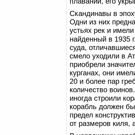
плавании, его укры
Скандинавы в эпоху
Одни из них предн
устьях рек и имели
найденный в 1935 г
суда, отличавшиес
смело уходили в А
приобрели значите
курганах, они име
20 и более пар гре
количество воинов.
иногда строили кор
корабль должен бы
предел конструкти
от размеров киля, 