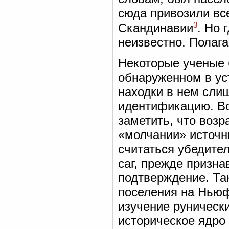
сюда привозили вс
3
Скандинавии
. Но 
неизвестно. Полага
Некоторые ученые 
обнаруженном в ус
находки в нем сли
идентификацию. Во
заметить, что воз
«молчании» источни
считаться убедите
саг, прежде призн
подтверждение. Так
поселения на Ньюфа
изучение руническ
историческое ядро