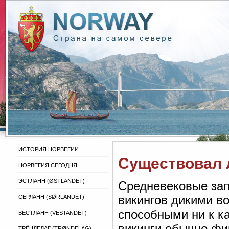
ИСТОРИЯ НОРВЕГИИ
Существовал 
НОРВЕГИЯ СЕГОДНЯ
ЭСТЛАНН (ØSTLANDET)
Средневековые зап
викингов дикими в
СЁРЛАНН (SØRLANDET)
способными ни к ка
ВЕСТЛАНН (VESTANDET)
викинги обычно фи
ТРЁНДЕЛАГ (TRØNDELAG)