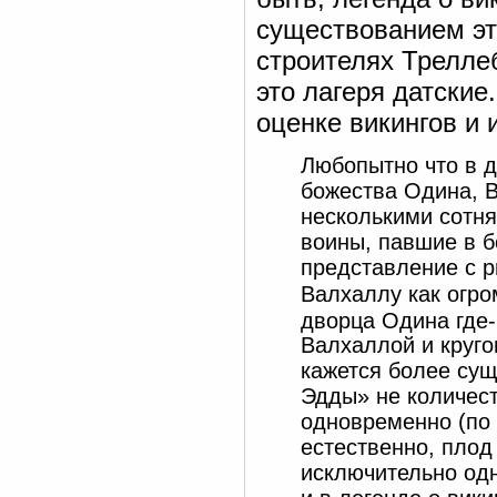
существованием эт
строителях Треллеб
это лагеря датские
оценке викингов и 
Любопытно что в 
божества Одина, В
несколькими сотня
воины, павшие в б
представление с р
Валхаллу как огр
дворца Одина где
Валхаллой и круг
кажется более су
Эдды» не количест
одновременно (по 
естественно, плод
исключительно одн