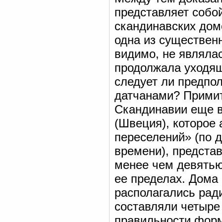
представляет собо
скандинавских дом
одна из существен
видимо, не являла
продолжала уходящ
следует ли предпо
датчанами? Примит
Скандинавии еще в
(Швеция), которое 
переселений» (по 
времени), предста
менее чем девятью
ее пределах. Дома
располагались ради
составляли четыре 
правильности форм