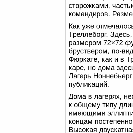
сторожками, часть
командиров. Разме
Как уже отмечалось
Треллеборг. Здесь,
размером 72×72 фу
бруствером, по-ви
Фюркате, как и в Т
каре, но дома зде
Лагерь Ноннебьерг
публикаций.
Дома в лагерях, н
к общему типу дли
имеющими эллиптич
концам постепенно 
Высокая двускатна