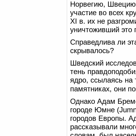
Норвегию, Швецию,
участие во всех кр
XI в. их не разгро
уничтоживший это г
Справедлива ли эт
скрывалось?
Шведский исследов
тень правдоподобия
ядро, ссылаясь на 
памятниках, они по
Однако Адам Бреме
городе Юмне (Jumn
городов Европы. А
рассказывали много
словам, был насел