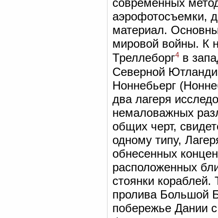
современных метод
аэрофотосъемки, д
материал. Основны
мировой войны. К 
4
Треллеборг
в запа
Северной Ютланди
Ноннебьерг (Нонне
два лагеря исслед
немаловажных разл
общих черт, свиде
одному типу, Лагер
обнесенных концен
расположенных бли
стоянки кораблей. 
пролива Большой Б
побережье Дании с 