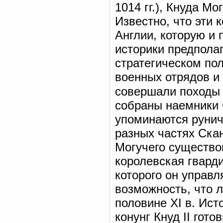
1014 гг.), Кнуда Мо
Известно, что эти 
Англии, которую и 
историки предполаг
стратегическом по
военных отрядов и 
совершали походы
собраны наемники 
упоминаются рунич
разных частях Скан
Могучего существо
королевская гвард
которого он управ
возможность, что л
половине XI в. Ист
конунг Кнуд II гото