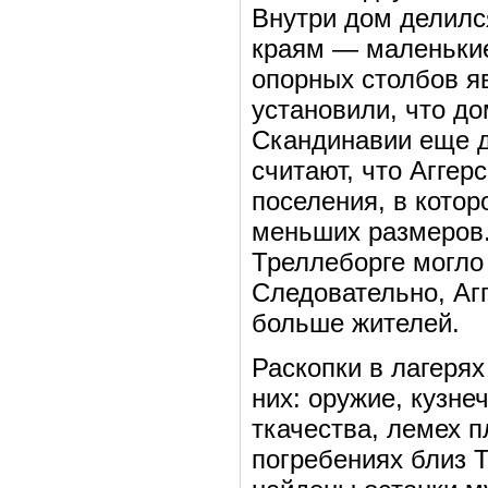
Внутри дом делилс
краям — маленькие
опорных столбов я
установили, что до
Скандинавии еще до
считают, что Аггер
поселения, в кото
меньших размеров. 
Треллеборге могло 
Следовательно, Аг
больше жителей.
Раскопки в лагеря
них: оружие, кузне
ткачества, лемех п
погребениях близ 