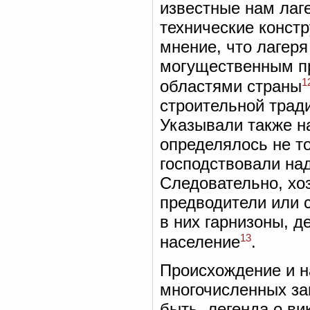
известные нам лаг
технические констр
мнение, что лагеря
могущественным п
1
областями страны
строительной трад
Указывали также на
определялось не то
господствовали на
Следовательно, хо
предводители или с
в них гарнизоны, 
13
население
.
Происхождение и н
многочисленных за
быть, легенда о ви