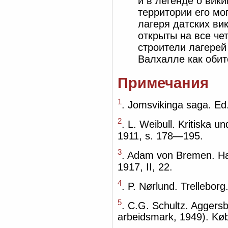
и в легенде о вик
территории его мо
лагеря датских вик
открыты на все че
строители лагерей
Валхалле как оби
Примечания
1
. Jomsvikinga saga. Ed
2
. L. Weibull. Kritiska 
1911, s. 178—195.
3
. Adam von Bremen. Ha
1917, II, 22.
4
. P. Nørlund. Trellebor
5
. C.G. Schultz. Aggersb
arbeidsmark, 1949). Kø