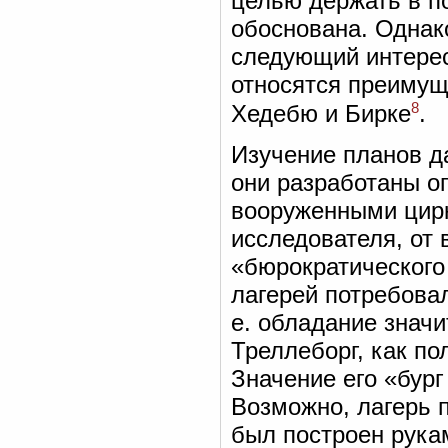
целью держать в п
обоснована. Однак
следующий интерес
относятся преимущ
8
Хедебю и Бирке
.
Изучение планов да
они разработаны о
вооруженными цирк
исследователя, от 
«бюрократического 
лагерей потребова
е. обладание значи
Треллеборг, как по
Значение его «бург
Возможно, лагерь п
был построен рука