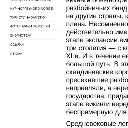
разбойничьих банд 
НУР-НОРГЕ (NORD-NORGE)
на другие страны, 
ТУРИСТУ НА ЗАМЕТКУ
плана. Несомненно
ФОТОГРАФИИ НОРВЕГИИ
действительно име
БИБЛИОТЕКА
этапе экспансии ви
ССЫЛКИ
три столетия — с к
СТАТЬИ
XI в. И в течение 
большой путь. В э
скандинавские коро
пресекавшие разбо
направляли, а нере
государства, прида
этапе викинги нере
беспримерную для
Средневековые леге