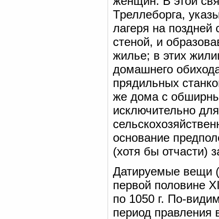
женщин. В этой св
Треллеборга, указы
лагеря на поздней
стеной, и образов
жилье; в этих жил
домашнего обихода
прядильных станко
же дома с обширн
исключительно для
сельскохозяйственн
основание предпол
(хотя бы отчасти) 
Датируемые вещи (и
первой половине X
по 1050 г. По-види
период правления 