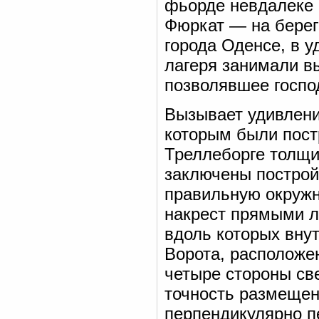
фьорде невдалеке о
Фюркат — на берег
города Оденсе, в у
лагеря занимали в
позволявшее госпо
Вызывает удивлени
которым были пост
Треллеборге толщин
заключены построй
правильную окружно
накрест прямыми ли
вдоль которых вну
Ворота, расположе
четыре стороны св
точность размещен
перпендикулярно 