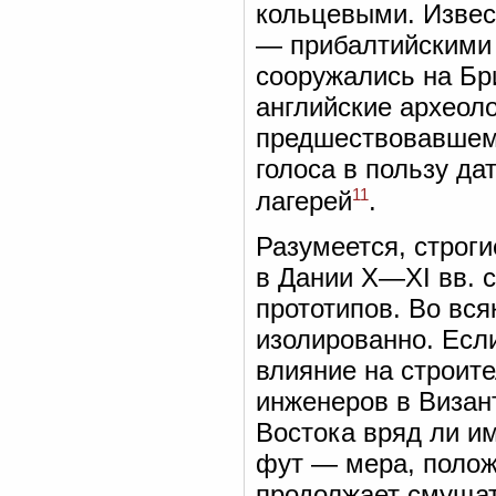
кольцевыми. Извес
— прибалтийскими 
сооружались на Бр
английские археоло
предшествовавшему
голоса в пользу да
11
лагерей
.
Разумеется, строг
в Дании X—XI вв. 
прототипов. Во вся
изолированно. Есл
влияние на строите
инженеров в Визант
Востока вряд ли и
фут — мера, положе
продолжает смущат