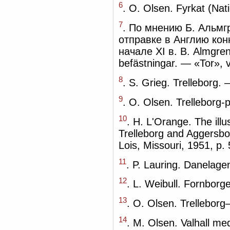
6
. O. Olsen. Fyrkat (Na
7
. По мнению Б. Альмг
отправке в Англию кон
начале XI в. В. Almgren
befästningar. — «Tor», 
8
. S. Grieg. Trelleborg. 
9
. O. Olsen. Trelleborg
10
. H. L'Orange. The ill
Trelleborg and Aggersbo
Lois, Missouri, 1951, p. 
11
. P. Lauring. Danelage
12
. L. Weibull. Fornborg
13
. O. Olsen. Trelleborg
14
. M. Olsen. Valhall me