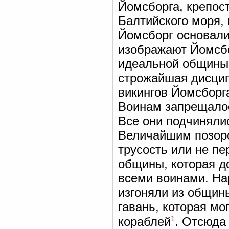
Йомсборга, крепос
Балтийского моря, 
Йомсборг основали
изображают Йомсб
идеальной общины 
строжайшая дисцип
викингов Йомсборг
Воинам запрещалось
Все они подчинялис
Величайшим позоро
трусость или не п
общины, которая д
всеми воинами. На
изгоняли из общины
гавань, которая м
1
кораблей
. Отсюда