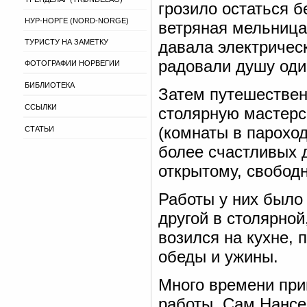
грозило остаться б
НУР-НОРГЕ (NORD-NORGE)
ветряная мельница
ТУРИСТУ НА ЗАМЕТКУ
давала электрическ
радовали душу оди
ФОТОГРАФИИ НОРВЕГИИ
БИБЛИОТЕКА
Затем путешествен
ССЫЛКИ
столярную мастерс
(комнаты в парохо
СТАТЬИ
более счастливых д
открытому, свобод
Работы у них было 
другой в столярной
возился на кухне, 
обеды и ужины.
Много времени при
работы. Сам Нансе