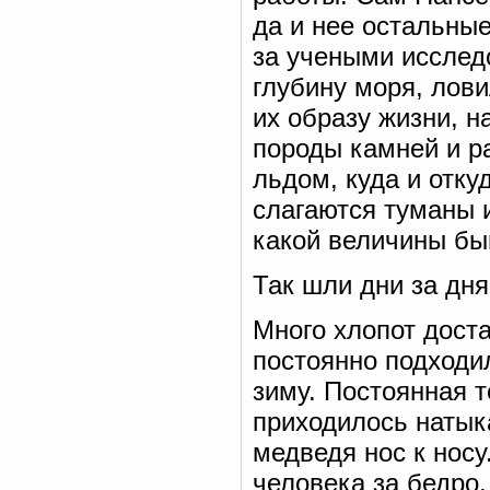
да и нее остальны
за учеными исслед
глубину моря, лов
их образу жизни, 
породы камней и ра
льдом, куда и отку
слагаются туманы и
какой величины быв
Так шли дни за дня
Много хлопот дост
постоянно подходил
зиму. Постоянная 
приходилось натыка
медведя нос к носу
человека за бедро,