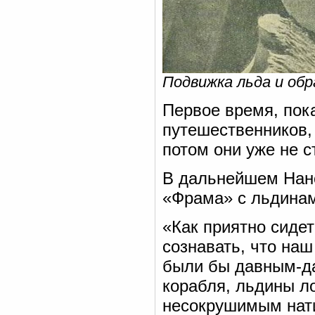
Подвижка льда и об
Первое время, пок
путешественников,
потом они уже не 
В дальнейшем Нанс
«Фрама» с льдина
«Как приятно сидет
сознавать, что наш
были бы давным-да
корабля, льдины л
несокрушимым нати