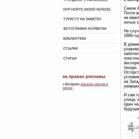
Самое б
НУР-НОРГЕ (NORD-NORGE)
Почти в
не имел
ТУРИСТУ НА ЗАМЕТКУ
ночью с
ФОТОГРАФИИ НОРВЕГИИ
Не случ
1889 го
БИБЛИОТЕКА
В домик
ССЫЛКИ
ухажива
заботил
поистин
СТАТЬИ
беспоря
гвозди,
Осгорст
на правах рекламы
условия
на Запа
•
Интернет
магазин цветов в
умираю
омске
.
И сам г
улица, 
один че
будущим