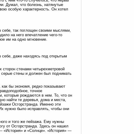
что с ним что-то случилось, что нервы
ии. Думал, что болезнь, натянутые
вою особую характерность. Он хотел
в себе, так поглощен своими мыслями,
одило на него впечатление чего-то
ное им на одно мгновение.
 в себе, даже находясь под открытым
ех сторон стенами четырехметровой
и серые стены и должен был поднимать
, как бы экономя, редко показывают
правдоподобное, точное
, которые рождаются в нем. То, что он
но найти те деревья, дома и места,
пейзажи Осгорстранда. Именно эти
Их нужно было исправлять, чтобы они
ного и того же пейзажа. Ему нужны
 югу от Осгорстранда. Здесь он нашел
 — «История» и «Солнце». «История» —