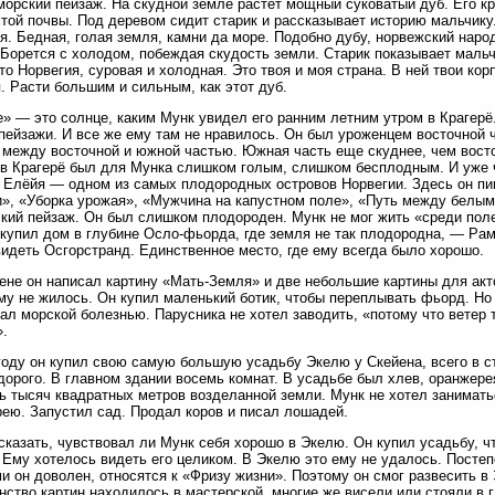
морский пейзаж. На скудной земле растет мощный суковатый дуб. Его кр
той почвы. Под деревом сидит старик и рассказывает историю мальчику
я. Бедная, голая земля, камни да море. Подобно дубу, норвежский наро
 Борется с холодом, побеждая скудость земли. Старик показывает мальчи
то Норвегия, суровая и холодная. Это твоя и моя страна. В ней твои ко
. Расти большим и сильным, как этот дуб.
» — это солнце, каким Мунк увидел его ранним летним утром в Крагерё
пейзажи. И все же ему там не нравилось. Он был уроженцем восточной ч
 между восточной и южной частью. Южная часть еще скуднее, чем восто
в Крагерё был для Мунка слишком голым, слишком бесплодным. И уже ч
 Елёйя — одном из самых плодородных островов Норвегии. Здесь он пиш
», «Уборка урожая», «Мужчина на капустном поле», «Путь между белыми
кий пейзаж. Он был слишком плодороден. Мунк не мог жить «среди полей
 купил дом в глубине Осло-фьорда, где земля не так плодородна, — Ра
видеть Осгорстранд. Единственное место, где ему всегда было хорошо.
ене он написал картину «Мать-Земля» и две небольшие картины для акто
му не жилось. Он купил маленький ботик, чтобы переплывать фьорд. Но
ал морской болезнью. Парусника не хотел заводить, «потому что ветер
.
году он купил свою самую большую усадьбу Экелю у Скейена, всего в ст
дорого. В главном здании восемь комнат. В усадьбе был хлев, оранжере
ь тысяч квадратных метров возделанной земли. Мунк не хотел занимать
ею. Запустил сад. Продал коров и писал лошадей.
сказать, чувствовал ли Мунк себя хорошо в Экелю. Он купил усадьбу, ч
 Ему хотелось видеть его целиком. В Экелю это ему не удалось. Постепе
и он доволен, относятся к «Фризу жизни». Поэтому он смог развесить 
ство картин находилось в мастерской, многие же висели или стояли в 