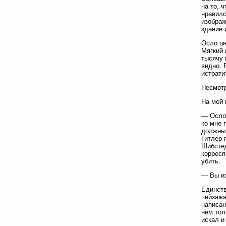
на то, 
нравилс
изображ
здание 
Осло он
Мягкий 
тысячу 
видно. 
истрати
Несмотр
На мой 
— Осло.
ко мне 
должны 
Гитлер 
Шибстед
корресп
убить.
— Вы из
Единств
пейзажа
написан
нем тол
искал и