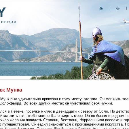
аж Мунка
Мунк был удивительно привязан к тому месту, где жил. Он мог жить то
Осло-фьорд. Во всех других местах он чувствовал себя чужим.
лся в Лётене, поселке милях в двенадцати к северу от Осло. Но детств
итал жить так, чтобы можно было видеть море. Он не бывал в родном по
 было желания повидать Сёрланн, Вестланн, Нуррланн или поселки и гор
о путешествовал. Он ездил знакомиться с произведениями искусства. П
и, Дании, Германии, Франции, Швейцарии и Италии. Больше всего в Герм