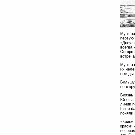
Мунк на
первую 
«Девушк
всегда 
Осгорст
встреча
Мунк в 
их неле
оглядыв
Большую
него кр
Боязнь 
Юноша н
линии п
fühlte d
поняли 
«Крик» 
краски 
вечером