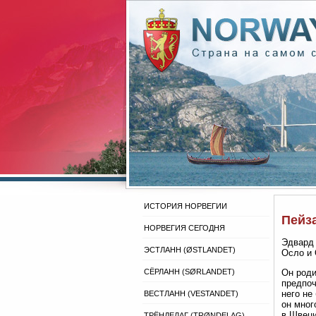
ИСТОРИЯ НОРВЕГИИ
Пейз
НОРВЕГИЯ СЕГОДНЯ
Эдвард 
ЭСТЛАНН (ØSTLANDET)
Осло и 
СЁРЛАНН (SØRLANDET)
Он роди
предпоч
него не
ВЕСТЛАНН (VESTANDET)
он мног
в Швеци
ТРЁНДЕЛАГ (TRØNDELAG)