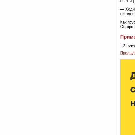
свет иг
— Ходил
ни одно
Как гру
Осгорст
Прим
1
. Я почу
Предыд