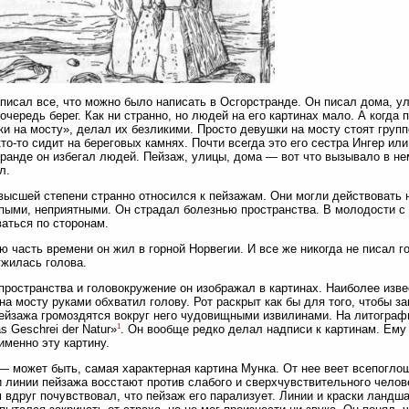
писал все, что можно было написать в Осгорстранде. Он писал дома, ул
очередь берег. Как ни странно, но людей на его картинах мало. А когда 
и на мосту», делал их безликими. Просто девушки на мосту стоят группо
кто-то сидит на береговых камнях. Почти всегда это его сестра Ингер ил
ранде он избегал людей. Пейзаж, улицы, дома — вот что вызывало в не
л.
высшей степени странно относился к пейзажам. Они могли действовать 
пыми, неприятными. Он страдал болезнью пространства. В молодости с
аться по сторонам.
 часть времени он жил в горной Норвегии. И все же никогда не писал г
ужилась голова.
пространства и головокружение он изображал в картинах. Наиболее изве
а мосту руками обхватил голову. Рот раскрыт как бы для того, чтобы за
ейзажа громоздятся вокруг него чудовищными извилинами. На литограф
1
as Geschrei der Natur»
. Он вообще редко делал надписи к картинам. Ему
именно эту картину.
— может быть, самая характерная картина Мунка. От нее веет всепогло
и линии пейзажа восстают против слабого и сверхчувствительного чело
 вдруг почувствовал, что пейзаж его парализует. Линии и краски ландш