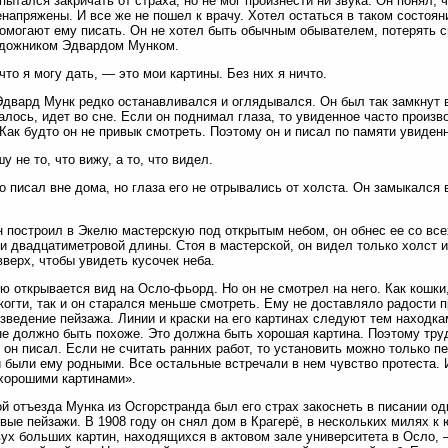
 пытался закричать от страха, но не мог произнести ни звука. Он понял, 
енапряжены. И все же не пошел к врачу. Хотел остаться в таком состоян
омогают ему писать. Он не хотел быть обычным обывателем, потерять с
удожником Эдвардом Мунком.
что я могу дать, — это мои картины. Без них я ничто.
Эдвард Мунк редко останавливался и оглядывался. Он был так замкнут 
залось, идет во сне. Если он поднимал глаза, то увиденное часто произв
 Как будто он не привык смотреть. Поэтому он и писал по памяти увиден
у не то, что вижу, а то, что видел.
о писал вне дома, но глаза его не отрывались от холста. Он замыкался
н построил в Экелю мастерскую под открытым небом, он обнес ее со вс
и двадцатиметровой длины. Стоя в мастерской, он видел только холст 
вверх, чтобы увидеть кусочек неба.
ю открывается вид на Осло-фьорд. Но он не смотрел на него. Как кошки
когти, так и он старался меньше смотреть. Ему не доставляло радости 
зведение пейзажа. Линии и краски на его картинах следуют тем находкам
не должно быть похоже. Это должна быть хорошая картина. Поэтому труд
 он писал. Если не считать ранних работ, то установить можно только 
 были ему родными. Все остальные встречали в нем чувство протеста. 
хорошими картинами».
й отъезда Мунка из Осгорстранда был его страх закоснеть в писании од
вые пейзажи. В 1908 году он снял дом в Крагерё, в нескольких милях к
ух больших картин, находящихся в актовом зале университета в Осло,