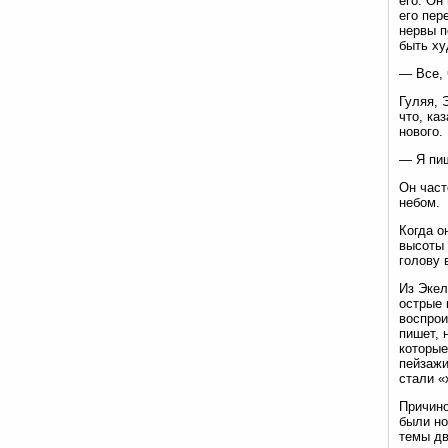
его. Он
его пер
нервы п
быть х
— Все, 
Гуляя, 
что, ка
нового.
— Я пиш
Он част
небом.
Когда о
высоты 
голову 
Из Экел
острые 
воспрои
пишет, 
которые
пейзажи
стали «
Причино
были но
темы дв