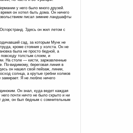
Германии у него было много друзей.
 время он хотел быть дома. Он ничего
удовольствием писал зимние ландшафты
Осгорстранд. Здесь он жил летом с
одичавший сад, за которым Мунк не
труда, кроме стояния у холста. Он не
ановка была не просто бедной, а
а повсюду толстым слоем, и
ми. На столе — кисти, заржавленные
е. По-видимому, береговая линия в
десь он нашел свой пейзаж, линии,
осход солнца, а крутые гребни холмов
се замирает. Я не люблю ничего
одиноким. Он знал, куда ведет каждая
 него почти ничто не было скрыто и ни
от дом, он был бедным с сомнительным