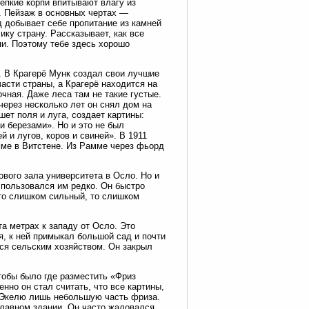
епкие корпи впитывают влагу из
. Пейзаж в основных чертах —
д добывает себе пропитание из камней
ку страну. Рассказывает, как все
рпи. Поэтому тебе здесь хорошо
. В Крагерё Мунк создал свои лучшие
асти страны, а Крагерё находится на
чная. Даже леса там не такие густые.
ерез несколько лет он снял дом на
ет поля и луга, создает картины:
 березами». Но и это не был
 и лугов, коров и свиней». В 1911
мме в Витстене. Из Рамме через фьорд
вого зала университета в Осло. Но и
 пользовался им редко. Он быстро
 то слишком сильный, то слишком
а метрах к западу от Осло. Это
я, к ней примыкал большой сад и почти
ся сельским хозяйством. Он закрыл
тобы было где разместить «Фриз
нно он стал считать, что все картины,
в Экелю лишь небольшую часть фриза.
главном здании. Он часто жаловался