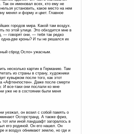
 Так он именовал всех, кто ему не
нельзя установить, какое место на нем
ину менял и форму и цвет. Главное
йших городов мира. Какой там воздух.
ть по этой улице. Это обходится мне в
, — говорят они, — тебя так редко
ь одна-две кроны? И ты не решался их
азный сброд Осло» ужасным.
ить несколько картин в Германию. Там
летать из страны в страну, художники
дет кувырком после того, как этот
ла «Афтенпостен». Даже после смерти
. И все-таки они послали ко мне
ни уже не в состоянии были меня
ни уезжал, он возил с собой память о
оминают Осгорстранд. А также фриз,
ь тот или иной ландшафт загоралось в
ыл его родиной. Он его нашел. Он
ре и воздух обнимают землю, но где и