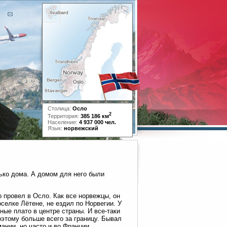
Столица:
Осло
2
Территория:
385 186 км
Население:
4 937 000 чел.
Язык:
норвежский
лько дома. А домом для него были
о провел в Осло. Как все норвежцы, он
селке Лётене, не ездил по Норвегии. У
ные плато в центре страны. И все-таки
оэтому больше всего за границу. Бывал
ании, но часто и во Франции.