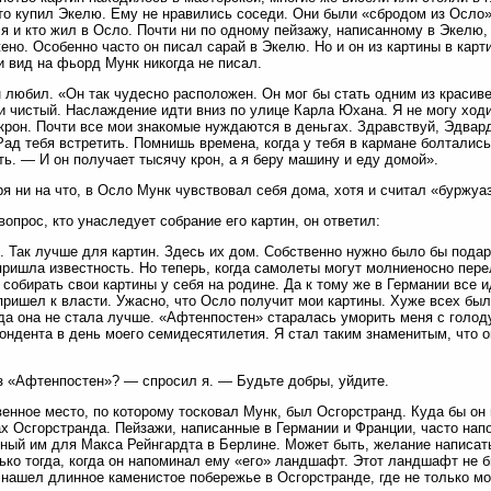
что купил Экелю. Ему не нравились соседи. Они были «сбродом из Осло».
я и кто жил в Осло. Почти ни по одному пейзажу, написанному в Экелю, 
ено. Особенно часто он писал сарай в Экелю. Но и он из картины в карт
и вид на фьорд Мунк никогда не писал.
 любил. «Он так чудесно расположен. Он мог бы стать одним из красиве
и чистый. Наслаждение идти вниз по улице Карла Юхана. Я не могу ходи
крон. Почти все мои знакомые нуждаются в деньгах. Здравствуй, Эдвард
Рад тебя встретить. Помнишь времена, когда у тебя в кармане болталис
ть. — И он получает тысячу крон, а я беру машину и еду домой».
я ни на что, в Осло Мунк чувствовал себя дома, хотя и считал «буржу
вопрос, кто унаследует собрание его картин, он ответил:
 Так лучше для картин. Здесь их дом. Собственно нужно было бы подар
пришла известность. Но теперь, когда самолеты могут молниеносно пере
собирать свои картины у себя на родине. Да к тому же в Германии все и
пришел к власти. Ужасно, что Осло получит мои картины. Хуже всех бы
а она не стала лучше. «Афтенпостен» старалась уморить меня с голоду
ондента в день моего семидесятилетия. Я стал таким знаменитым, что о
 «Афтенпостен»? — спросил я. — Будьте добры, уйдите.
енное место, по которому тосковал Мунк, был Осгорстранд. Куда бы он 
х Осгорстранда. Пейзажи, написанные в Германии и Франции, часто нап
ный им для Макса Рейнгардта в Берлине. Может быть, желание написат
ько тогда, когда он напоминал ему «его» ландшафт. Этот ландшафт не б
 нашел длинное каменистое побережье в Осгорстранде, где не только мо