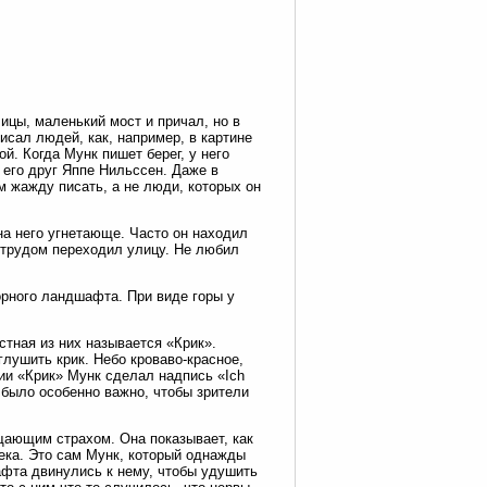
ицы, маленький мост и причал, но в
писал людей, как, например, в картине
й. Когда Мунк пишет берег, у него
и его друг Яппе Нильссен. Даже в
м жажду писать, а не люди, которых он
на него угнетающе. Часто он находил
 трудом переходил улицу. Не любил
орного ландшафта. При виде горы у
стная из них называется «Крик».
глушить крик. Небо кроваво-красное,
ии «Крик» Мунк сделал надпись «Ich
 было особенно важно, чтобы зрители
щающим страхом. Она показывает, как
века. Это сам Мунк, который однажды
афта двинулись к нему, чтобы удушить