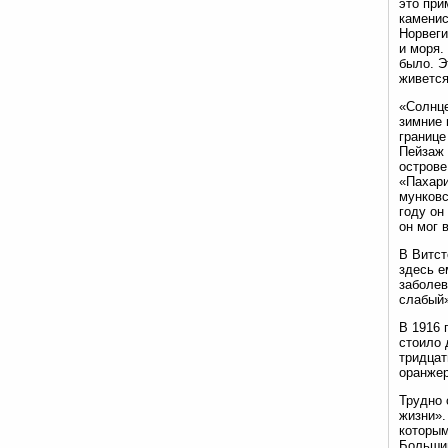
это при
каменис
Норвеги
и моря.
было. Э
живется
«Солнце
зимние 
границе
Пейзаж 
острове
«Пахари
мунковс
году он
он мог 
В Витст
здесь е
заболев
слабый»
В 1916 
стоило 
тридцат
оранжер
Трудно 
жизни».
которым
Большин