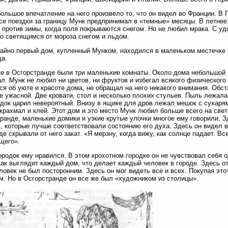
ольшое впечатление на него произвело то, что он видел во Франции. В 
се поездки за границу Мунк предпринимал в «темные» месяцы. В летнее
 против зимы, когда поля покрываются снегом. Но не любил мрака. С 
о светящимся от мороза снегом и льдом.
айно первый дом, купленный Мунком, находился в маленьком местечке 
да.
е в Осгорстранде были три маленькие комнаты. Около дома небольшой 
л. Мунк не любил ни цветов, ни фруктов и избегал всякого физического 
ся об уюте и красоте дома, не обращал на него никакого внимания. Обст
е ужасной. Две кровати, стол и несколько плохих стульев. Пыль лежал
док царил невероятный. Внизу в ящике для дров лежал мешок с сухаря
 крахмал и клей. Этот дом и это место Мунк любил больше всего на свет
ранде, маленькие домики и узкие крутые улочки многое ему говорили. З
, которые лучше соответствовали состоянию его духа. Здесь он видел в
де скрывали от него закат. «Я мерзну, когда вижу, как солнце падает. В
щего».
ородок ему нравился. В этом крохотном городке он не чувствовал себя 
как выглядит каждый дом, что делает каждый человек в городе. Здесь от
ловек не был посторонним. Здесь он мог видеть все и всех. Покупая эт
. Но в Осгорстранде он все же был «художником из столицы».