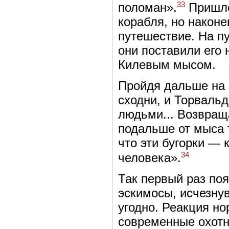
33
поломан».
Пришло
корабля, но након
путешествие. На п
они поставили его 
Килевым мысом.
Пройдя дальше на 
сходни, и Торваль
людьми... Возвраща
подальше от мыса 
что эти бугорки — 
34
человека».
Так первый раз поя
эскимосы, исчезну
угодно. Реакция но
современные охотн