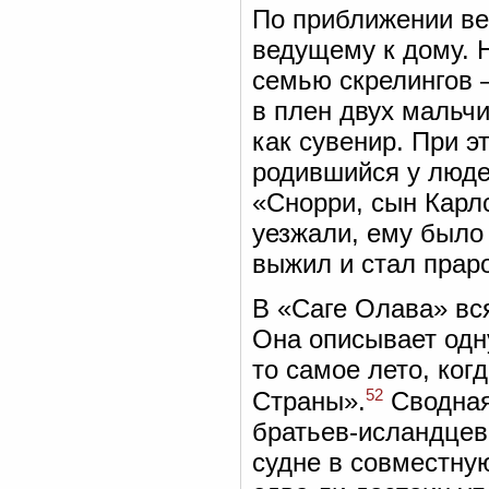
По приближении ве
ведущему к дому. 
семью скрелингов 
в плен двух мальчи
как сувенир. При 
родившийся у люде
«Снорри, сын Карл
уезжали, ему было
выжил и стал прар
В «Саге Олава» вс
Она описывает одну
то самое лето, ког
52
Страны».
Сводная
братьев-исландцев
судне в совместну