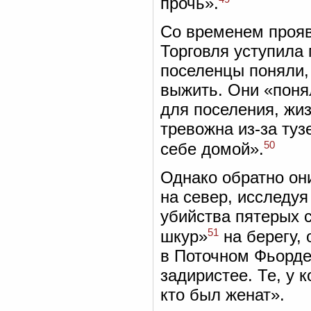
прочь».
Со временем проя
Торговля уступила 
поселенцы поняли,
выжить. Они «понял
для поселения, жиз
тревожна из-за туз
50
себе домой».
Однако обратно он
на север, исследуя
убийства пятерых 
51
шкур»
на берегу,
в Поточном Фьорде
задиристее. Те, у 
кто был женат».