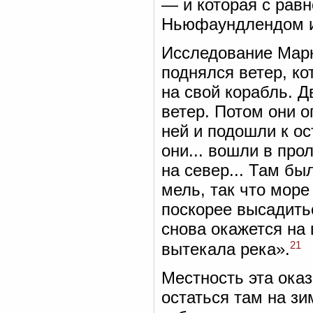
— и которая с рав
Ньюфаундлендом и
Исследование Марк
поднялся ветер, к
на свой корабль. Д
ветер. Потом они о
ней и подошли к ос
они... вошли в пр
на север... Там бы
мель, так что море
поскорее высадитьс
снова окажется на в
21
вытекала река».
Местность эта ока
остаться там на з