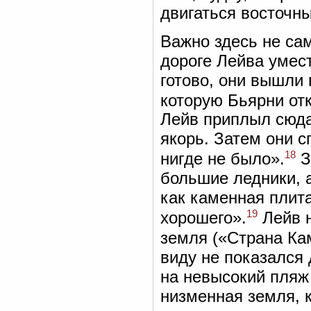
двигаться восточн
Важно здесь не сам
дороге Лейва умес
готово, они вышли 
которую Бьярни от
Лейв приплыл сюда
якорь. Затем они с
18
нигде не было».
З
большие ледники, 
как каменная плита
19
хорошего».
Лейв н
земля («Страна Ка
виду не показался 
на невысокий пляж
низменная земля, 