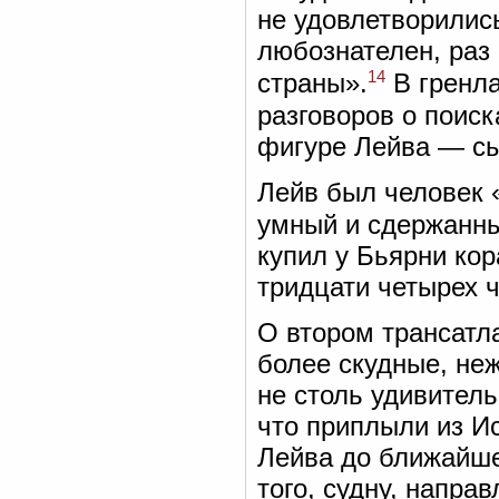
не удовлетворились
любознателен, раз 
14
страны».
В гренла
разговоров о поиск
фигуре Лейва — сы
Лейв был человек 
умный и сдержанн
купил у Бьярни ко
тридцати четырех ч
О втором трансатл
более скудные, неж
не столь удивитель
что приплыли из И
Лейва до ближайше
того, судну, напра