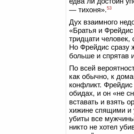
едва ли достоин у
53
— тихоня».
Дух взаимного недо
«Братья и Фрейдис 
тридцати человек, 
Но Фрейдис сразу ж
больше и спрятав и
По всей вероятнос
как обычно, к дом
конфликт. Фрейдис
обидах, и он «не с
вставать и взять о
хижине спящими и 
убиты все мужчины
никто не хотел уби