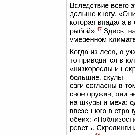
Вследствие всего э
дальше к югу. «Они
которая впадала в 
47
рыбой».
Здесь, на
умеренном климате
Когда из леса, а у
то приводится впо
«низкорослы и нек
большие, скулы — 
саги согласны в то
свое оружие, они н
на шкуры и меха: 
ввезенного в стран
обеих: «Поблизости
реветь. Скрелинги 
49