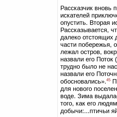
Рассказчик вновь 
искателей приключ
опустить. Вторая и
Рассказывается, ч
далеко отстоящих 
части побережья, о
лежал остров, вокр
назвали его Поток 
трудно было не на
назвали его Поточн
45
обосновались».
П
для нового поселе
воде. Зима выдалас
того, как его людя
добычи:...птичьи я