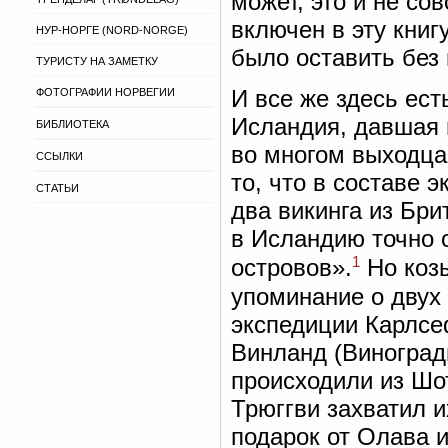
может, это и не со
включен в эту книг
НУР-НОРГЕ (NORD-NORGE)
было оставить без
ТУРИСТУ НА ЗАМЕТКУ
И все же здесь ест
ФОТОГРАФИИ НОРВЕГИИ
Исландия, давшая 
БИБЛИОТЕКА
во многом выходца
ССЫЛКИ
то, что в составе 
СТАТЬИ
два викинга из Бр
в Исландию точно 
1
островов».
Но козы
упоминание о двух
экспедиции Карлсе
Винланд (Виноград
происходили из Шо
Трюггви захватил и
подарок от Олава и