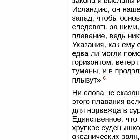
закона и высланы 
Исландию, он наше
запад, чтобы осно
следовать за ними,
плавание, ведь ник
Указания, как ему 
едва ли могли помо
горизонтом, ветер 
туманы, и в продол
6
плывут».
Ни слова не сказан
этого плавания всл
для норвежца в су
Единственное, что 
хрупкое суденышко
океанических волн