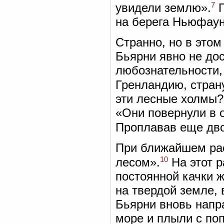
7
увидели землю».
П
на берега Ньюфау
Странно, но в этом
Бьярни явно не до
любознательности, 
Гренландию, стран
эти лесные холмы? 
«Они повернули в о
Проплавав еще дво
При ближайшем рас
10
лесом».
На этот р
постоянной качки 
на твердой земле, 
Бьярни вновь напр
море и плыли с по