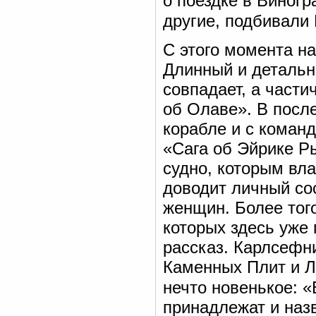
о поездке в Виногр
другие, подбивали 
С этого момента н
Длинный и детальн
совпадает, а части
об Олаве». В посл
корабле и с коман
«Сага об Эйрике Р
судно, которым вл
доводит личный со
женщин. Более тог
которых здесь уже
рассказ. Карлсефн
Каменных Плит и Л
нечто новенькое: «
принадлежат и наз