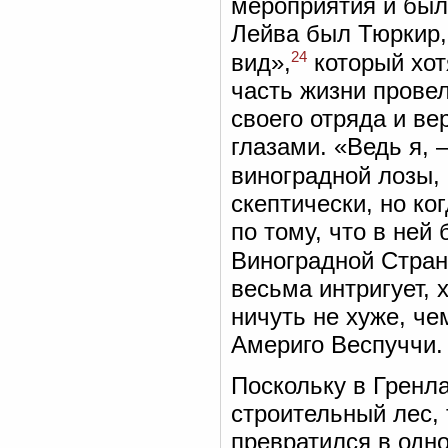
мероприятия и был
Лейва был Тюркир,
24
вид»,
который хот
часть жизни прове
своего отряда и ве
глазами. «Ведь я, 
виноградной лозы, 
скептически, но ко
по тому, что в ней
Виноградной Стран
весьма интригует, 
ничуть не хуже, ч
Америго Веспуччи.
Поскольку в Гренла
строительный лес, 
превратился в одно