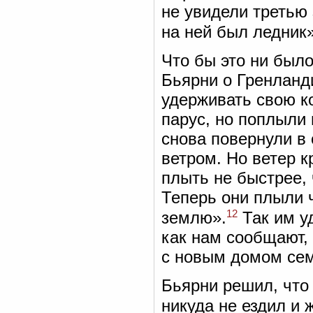
не увидели третью 
на ней был ледник»
Что бы это ни был
Бьярни о Гренланди
удерживать свою ко
парус, но поплыли 
снова повернули в
ветром. Но ветер к
плыть не быстрее, 
Теперь они плыли ч
12
землю».
Так им у
как нам сообщают,
с новым домом сем
Бьярни решил, что
никуда не ездил и 