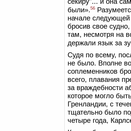
секиру"... и она с
56
были».
Разумеетс
начале следующей 
бросив свое судно
там, несмотря на в
держали язык за з
Судя по всему, пос
не было. Вполне во
соплеменников бро
всего, плавания п
за враждебности а
которое могло быть
Гренландии, с теч
тщательно было по
четыре года, Карл