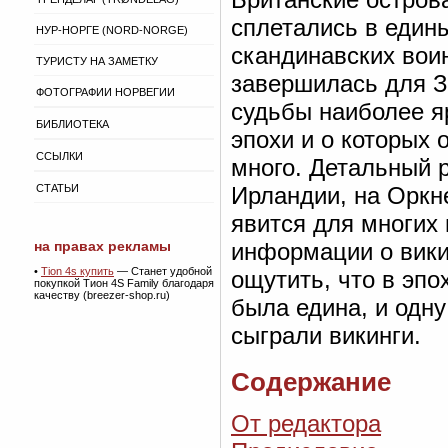
сплетались в един
НУР-НОРГЕ (NORD-NORGE)
скандинавских вои
ТУРИСТУ НА ЗАМЕТКУ
завершилась для З
ФОТОГРАФИИ НОРВЕГИИ
судьбы наиболее я
БИБЛИОТЕКА
эпохи и о которых 
ССЫЛКИ
много. Детальный р
СТАТЬИ
Ирландии, на Оркн
явится для многих
на правах рекламы
информации о викин
•
Tion 4s купить
— Станет удобной
ощутить, что в эпо
покупкой Тион 4S Family благодаря
качеству (breezer-shop.ru)
была едина, и одн
сыграли викинги.
Содержание
От редактора