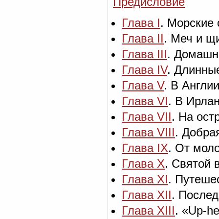
Предисловие
Глава I
. Морские
Глава II
. Меч и щ
Глава III
. Домашн
Глава IV
. Длинны
Глава V
. В Англи
Глава VI
. В Ирла
Глава VII
. На ост
Глава VIII
. Добра
Глава IX
. От моло
Глава X
. Святой 
Глава XI
. Путеше
Глава XII
. Послед
Глава XIII
. «Up-he