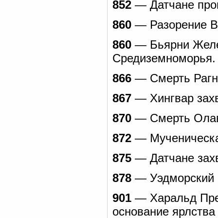
852
— Датчане пров
860
— Разорение В
860
— Бьярни Желе
Средиземноморья.
866
— Смерть Рагн
867
— Хингвар захв
870
— Cмерть Олав
872
— Мученическа
875
— Датчане зах
878
— Уэдморский 
901
— Харальд Пре
основание ярлства