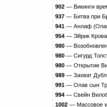
902
— Викинги врем
937
— Битва при Бр
941
— Анлаф (Олав)
954
— Эйрик Кровав
980
— Возобновлени
980
— Cигурд Толст
980
— Открытие Ви
989
— Захват Дубл
991
— Олав сын Тр
994
— Свейн Вилоб
1002
— Массовое уб