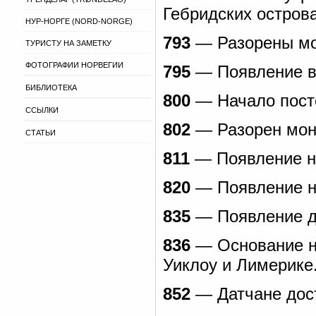
Гебридских острова
НУР-НОРГЕ (NORD-NORGE)
793
— Разорены мо
ТУРИСТУ НА ЗАМЕТКУ
ФОТОГРАФИИ НОРВЕГИИ
795
— Появление ви
БИБЛИОТЕКА
800
— Начало посто
ССЫЛКИ
802
— Разорен мона
СТАТЬИ
811
— Появление н
820
— Появление н
835
— Появление да
836
— Основание но
Уиклоу и Лимерике
852
— Датчане дост