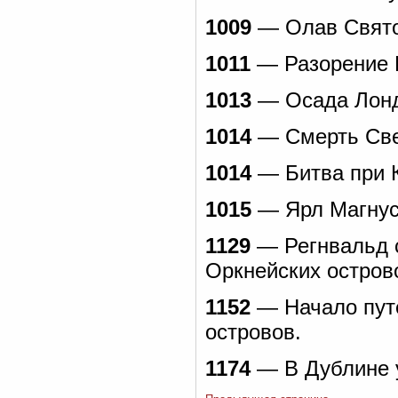
1009
— Олав Свято
1011
— Разорение К
1013
— Осада Лонд
1014
— Смерть Свей
1014
— Битва при 
1015
— Ярл Магнус 
1129
— Регнвальд с
Оркнейских остров
1152
— Начало пут
островов.
1174
— В Дублине у