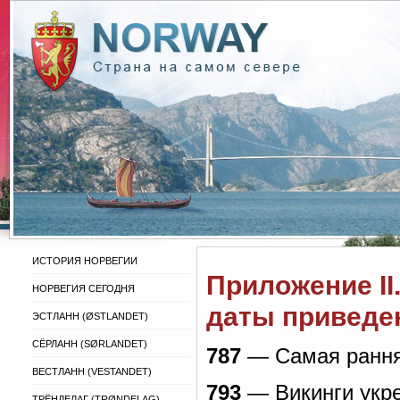
ИСТОРИЯ НОРВЕГИИ
Приложение II
НОРВЕГИЯ СЕГОДНЯ
даты приведе
ЭСТЛАНН (ØSTLANDET)
СЁРЛАНН (SØRLANDET)
787
— Самая ранняя
ВЕСТЛАНН (VESTANDET)
793
— Викинги укре
ТРЁНДЕЛАГ (TRØNDELAG)