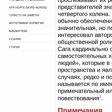
представителей зна
НУР-НОРГЕ (NORD-NORGE)
четвертого колена.
ТУРИСТУ НА ЗАМЕТКУ
обычно обеспеченн
ФОТОГРАФИИ НОРВЕГИИ
значительная, но п
БИБЛИОТЕКА
интересовал авторо
ССЫЛКИ
общественной роли,
СТАТЬИ
Сага кардинально 
самостоятельных х
людей», которые в
пространства и явл
случаях, редко и п
называется по имен
примечательный ил
1
повествования
.
Примечания