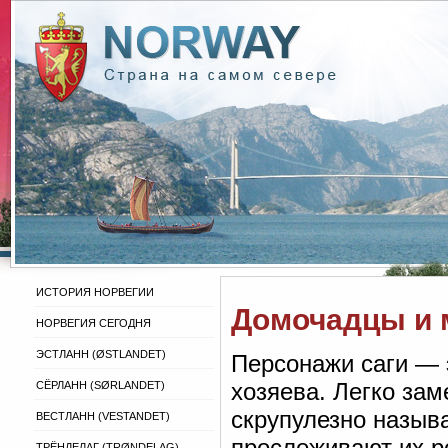
ИСТОРИЯ НОРВЕГИИ
Домочадцы и 
НОРВЕГИЯ СЕГОДНЯ
ЭСТЛАНН (ØSTLANDET)
Персонажи саги — 
хозяева. Легко зам
СЁРЛАНН (SØRLANDET)
скрупулезно назыв
ВЕСТЛАНН (VESTANDET)
прослеживают их р
ТРЁНДЕЛАГ (TRØNDELAG)