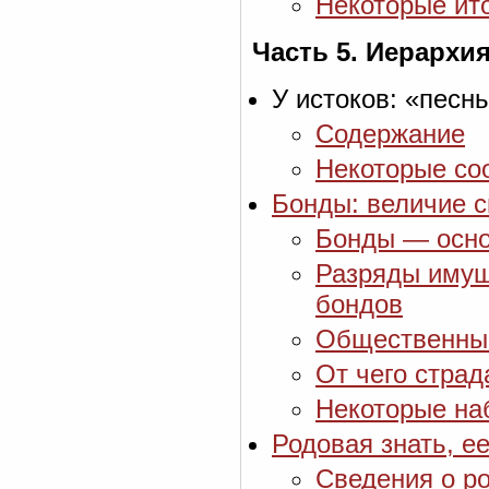
Некоторые ит
Часть 5. Иерархи
У истоков: «песнь
Содержание
Некоторые со
Бонды: величие 
Бонды — осно
Разряды имущ
бондов
Общественные
От чего страд
Некоторые на
Родовая знать, е
Сведения о ро