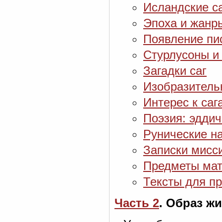
Исландские са
Эпоха и жанр
Появление пи
Стурлусоны и 
Загадки саг
Изобразитель
Интерес к саг
Поэзия: эдди
Рунические н
Записки мисс
Предметы мат
Тексты для пр
Часть 2
. Образ ж