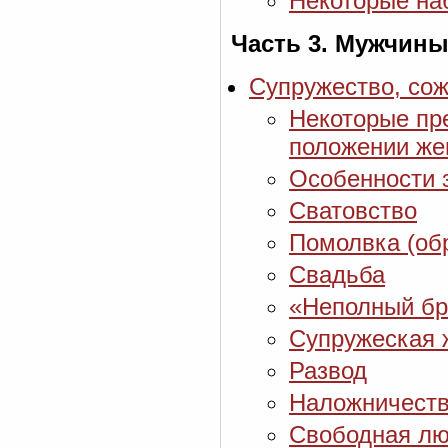
Некоторые на
Часть 3. Мужчины
Супружество, со
Некоторые пр
положении ж
Особенности 
Сватовство
Помолвка (обр
Свадьба
«Неполный бр
Супружеская 
Развод
Наложничество
Свободная лю