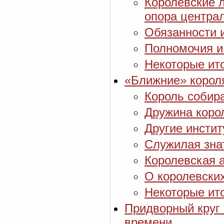
Королевские 
опора центра
Обязанности 
Полномочия и
Некоторые ит
«Ближние» короля
Король собир
Дружина корол
Другие инстит
Служилая зна
Королевская 
О королевских
Некоторые ито
Придворный круг 
времени