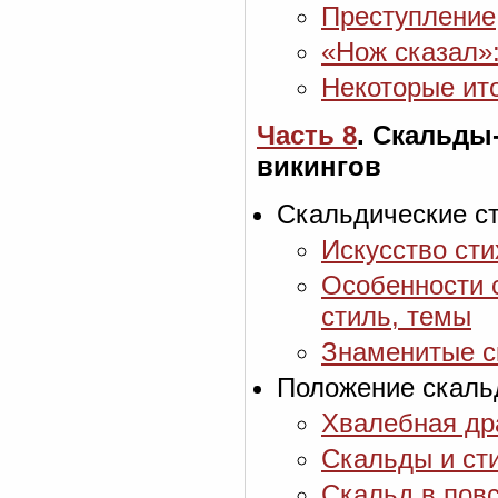
Преступление
«Нож сказал»:
Некоторые ит
Часть 8
. Скальды
викингов
Скальдические ст
Искусство ст
Особенности 
стиль, темы
Знаменитые с
Положение скальд
Хвалебная др
Скальды и сти
Скальд в пов