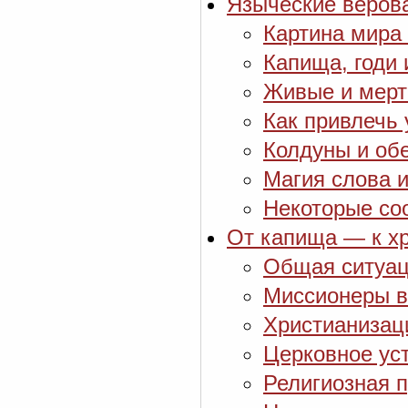
Языческие веров
Картина мира 
Капища, годи
Живые и мерт
Как привлечь 
Колдуны и об
Магия слова и
Некоторые со
От капища — к хр
Общая ситуац
Миссионеры в
Христианизаци
Церковное ус
Религиозная 