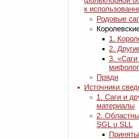
фольклорной ос
к использован
Родовые са
Королевские
1. Корол
2. Други
3. «Саги
мифолог
Пряди
Источники свед
1. Саги и д
материалы
2. Областны
SGL u SLL
Принятые