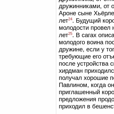
дружинниками, от 
Ароне сыне Хьёрле
24
лет
. Будущий кор
молодости провел 
25
лет
. В сагах опис
молодого воина пос
дружине, если у то
требующие его отъ
после устройства с
хирдман приходилс
получал хорошие п
Павлином, когда он
приглашенный коро
предложения продо
приходил в бешенс