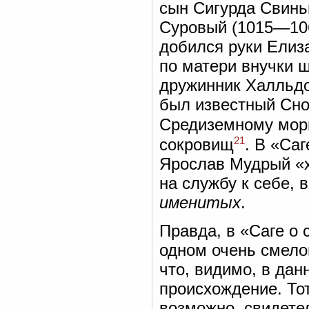
сын Сигурда Свинь
Суровый (1015—1066
добился руки Елиз
по матери внучки ш
дружинник Халльдор
был известный Сно
Средиземному морю
21
сокровищ
. В «Са
Ярослав Мудрый «х
на службу к себе, 
именитых
.
Правда, в «Саге о
одном очень смело
что, видимо, в дан
происхождение. Тот
возможно, свидетел