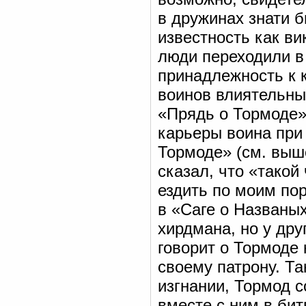
в дружинах знати б
известность как ви
люди переходили в
принадлежность к 
воинов влиятельны
«Прядь о Тормоде»
карьеры воина при
Тормоде» (см. выш
сказал, что «такой 
ездить по моим по
в «Саге о Названы
хирдмана, но у дру
говорит о Тормоде 
своему патрону. Та
изгнании, Тормод с
вместе с ним в бит