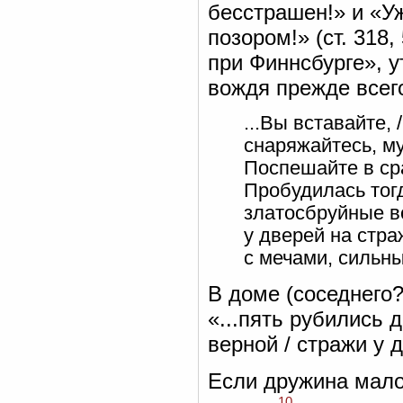
бесстрашен!» и «Уж
позором!» (ст. 318
при Финнсбурге», у
вождя прежде всего
...Вы вставайте,
снаряжайтесь, му
Поспешайте в ср
Пробудилась тог
златосбруйные в
у дверей на стра
с мечами, сильны
В доме (соседнего?
«...пять рубились д
верной / стражи у 
Если дружина малог
10