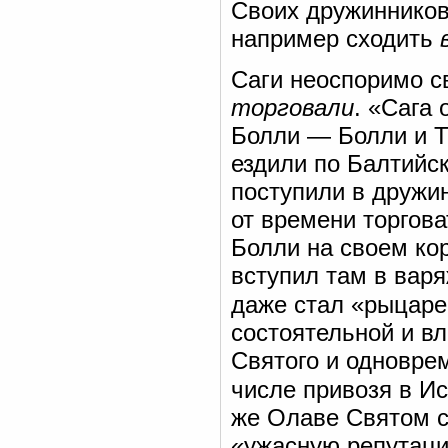
Своих дружинников 
например сходить
Саги неоспоримо с
торговали
. «Сага 
Болли — Болли и Т
ездили по Балтийск
поступили в дружи
от времени торгова
Болли на своем ко
вступил там в варя
даже стал «рыцар
состоятельной и в
Святого и одновре
числе привозя в И
же Олаве Святом с
«ужасную репутацию