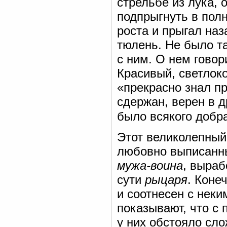
стрельбе из лука, 
подпрыгнуть в пол
роста и прыгал наз
тюлень. Не было та
с ним. О нем говор
Красивый, светлок
«прекрасно знал п
сдержан, верен в д
было всякого добр
Этот великолепный 
любовно выписанны
мужа-воина
, выраб
сути
рыцаря
. Коне
и соотнесен с нек
показывают, что с
у них обстояло сл