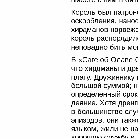
Король был патрон
оскорбления, нанос
хирдманов норвежс
король распорядил
неповадно бить мо
В «Саге об Олаве 
что хирдманы и др
плату. Дружиннику 
большой суммой; н
определенный срок
деяние. Хотя дрен
в большинстве слу
эпизодов, они такж
языком, жили не на
хорошую службу ил