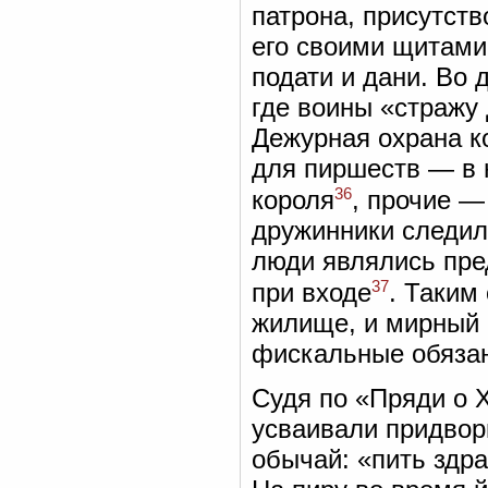
патрона, присутств
его своими щитами
подати и дани. Во
где воины «стражу
Дежурная охрана к
для пиршеств — в 
36
короля
, прочие —
дружинники следил
люди являлись пред
37
при входе
. Таким
жилище, и мирный 
фискальные обязан
Судя по «Пряди о 
усваивали придвор
обычай: «пить здра