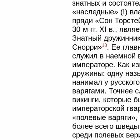
знатных и состоят
«наследные» (!) вл
пряди «Сон Торстей
30-м гг. XI в., яв
Знатный дружинник
18
Снорри»
. Ее гла
служил в наемной 
императоре. Как из
дружины: одну наз
нанимал у русского
варягами. Точнее с
викинги, которые б
императорской гва
«полевые варяги», 
более всего шведы
среди полевых вер