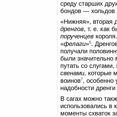
среду старших дру
бондов — хольдов (
«Нижняя», вторая 
дренгов
, т. е. ка
порученцев
короля.
6
«
фелаги
»
. Дренго
получали половинну
были значительно 
путать со слугами
свенами
, которые 
7
воинов
, особенно 
надобности дренги 
В сагах можно такж
использовались в 
моменты схваток з