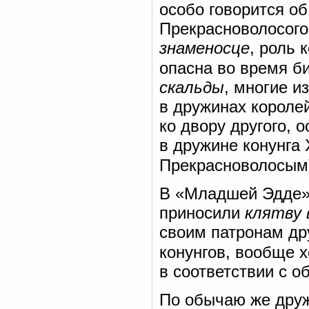
особо говорится о
Прекрасноволосого
знаменосце
, роль 
опасна во время б
скальды
, многие и
в дружинах королей
ко двору другого, 
в дружине конунга 
Прекрасноволосым)
В «Младшей Эдде» 
приносили
клятву 
своим патронам др
конунгов, вообще 
в соответствии с о
По обычаю же друж