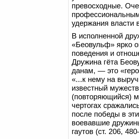
превосходные. Оче
профессиональными
удержания власти в
В исполненной дру
«Беовульф» ярко о
поведения и отнош
Дружина гёта Беов
данам, — это «геро
«...к нему на выруч
известный мужество
(повторяющийся) м
чертогах сражались
после победы в эти
воевавшие дружин
гаутов (ст. 206, 48