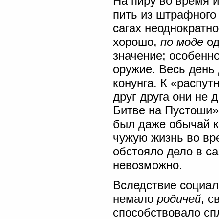
На пиру во время й
пить из штрафного р
сагах неоднократно
хорошо,
по моде
од
значение; особенн
оружие. Весь день
конунга. К «распу
друг друга они не 
Битве на Пустоши» 
был даже обычай ка
чужую жизнь во вр
обстояло дело в с
невозможно.
Вследствие социал
немало
родичей
, с
способствовало сп