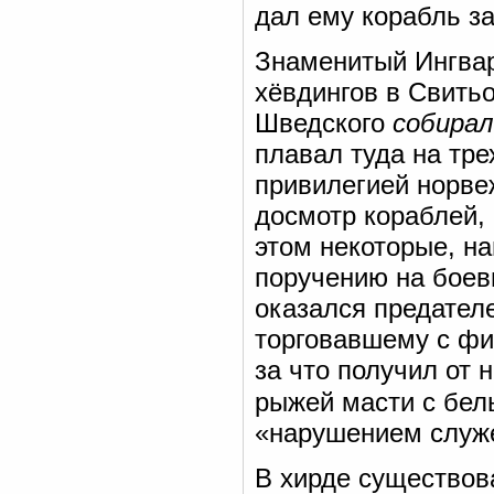
дал ему корабль за
Знаменитый Ингвар
хёвдингов в Свитьо
Шведского
собирал
плавал туда на тре
привилегией норве
досмотр кораблей,
этом некоторые, н
поручению на боев
оказался предател
торговавшему с фин
за что получил от 
рыжей масти с бе
«нарушением служе
В хирде существов