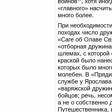
воинов
, хотя ино
«главного» насчиты
много более.
При необходимости
походах число дру
«Саге об Олаве Свя
«отборная дружина
шлемах, с которой
краской было нане
которых было много
молебен. В «Пряди
службе у Ярослава 
«варяжской дружин
бойцов; речь, несо
а не о собственно 
Путешественника, 