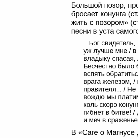
Большой позор, про
бросает конунга (ст
жить с позором» (с
песни в уста самого
...Бог свидетель,
уж лучше мне / в
владыку спасая, 
Бесчестно было 
вспять обратитьс
врага железом, /
правителя... / Н
вождю мы платим
коль скоро конунг
гибнет в битве! /
и меч в сраженье
В «Саге о Магнусе 