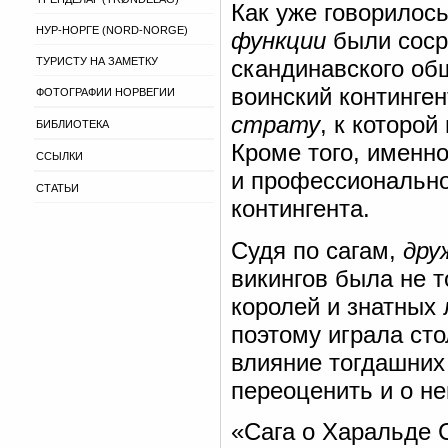
Как уже говорилос
НУР-НОРГЕ (NORD-NORGE)
функции
были соср
ТУРИСТУ НА ЗАМЕТКУ
скандинавского об
воинский континге
ФОТОГРАФИИ НОРВЕГИИ
страту
, к которо
БИБЛИОТЕКА
Кроме того, именн
ССЫЛКИ
и профессионально
СТАТЬИ
контингента.
Судя по сагам,
дру
викингов была не 
королей и знатных
поэтому играла сто
влияние тогдашних 
переоценить и о не
«Сага о Харальде С