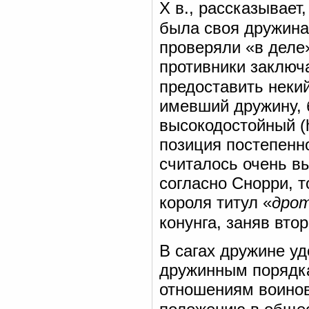
X в., рассказывает
была своя дружин
проверяли «в деле»
противники заключ
предоставить некий
имевший дружину, 
высокодостойный (h
позиция постепенн
считалось очень в
согласно Снорри, т
короля титул «
дро
конунга, заняв вто
В сагах дружине уд
дружинным порядк
отношениям воинов