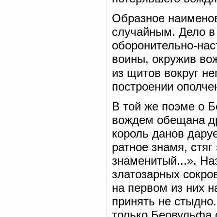
Образное наименов
случайным. Дело в 
оборонительно-нас
воины, окружив во
из щитов вокруг не
построении ополчен
В той же поэме о Б
вождем обещана дру
король данов дару
ратное знамя, стяг
знаменитый...». На
златозарных сокро
на первом из них на
принять не стыдно.
только Беовульфа о