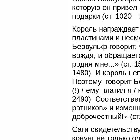
которую он привел 
подарки (ст. 1020—
Король награждает
пластинами и несм
Беовульф говорит, 
вождя, и обращает
родня мне...» (ст. 
1480). И король н
Поэтому, говорит Б
(!) / ему платил я 
2490). Соответстве
ратников» и изменн
доброчестный!» (ст.
Саги свидетельству
конунг не только 