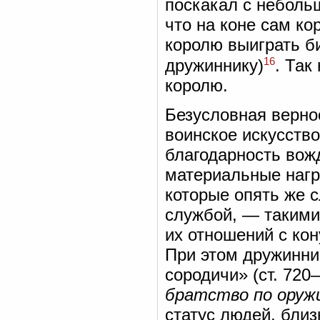
поскакал с неболь
что на коне сам ко
королю выиграть би
16
дружиннику)
. Так
королю.
Безусловная верно
воинское искусство
благодарность вож
материальные нагр
которые опять же с
службой, — такими
их отношений с ко
При этом дружинни
сородичи» (ст. 720
братство по оруж
статус людей, близ