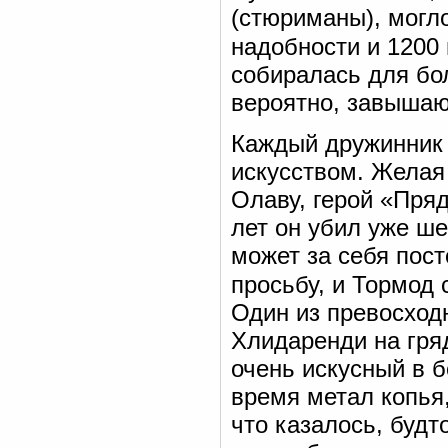
(стюриманы), могло
надобности и 1200
собиралась для бол
вероятно, завышаю
Каждый дружинник 
искусством. Желая
Олаву, герой «Пряд
лет он убил уже ш
может за себя пос
просьбу, и Тормод 
Один из превосход
Хлидаренди на гря
очень искусный в 
время метал копья,
что казалось, будт