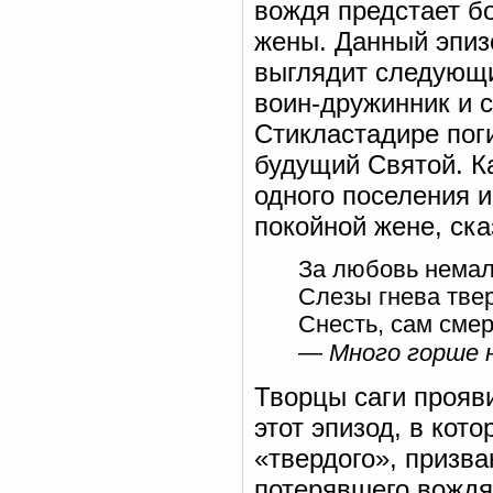
вождя предстает б
жены. Данный эпизо
выглядит следующи
воин-дружинник и с
Стикластадире поги
будущий Святой. К
одного поселения и
покойной жене, ска
За любовь немало
Слезы гнева тве
Снесть, сам смер
—
Много горше 
Творцы саги прояв
этот эпизод, в кот
«твердого», призва
потерявшего вождя