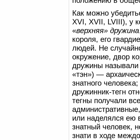
положению в обще
Как можно убедитьс
XVI, XVII, LVIII), 
«
верхняя» дружина
короля, его гварди
людей. Не случайно
окружение, двор ко
дружины называл
«тэн») — архаичес
знатного человека;
дружинник-тегн от
тегны получали вс
административные,
или наделялся ею 
знатный человек, но
знати в ходе междо