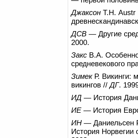
Джаксон
Т.Н. Austr
древнескандинавски
ДСВ
— Другие средн
2000.
Закс
В.А. Особенн
средневекового пра
Зимек
Р. Викинги: 
викингов //
ДГ
. 199
ИД
— История Дании
ИЕ
— История Европы
ИН
— Даниельсен Р.
История Норвегии о