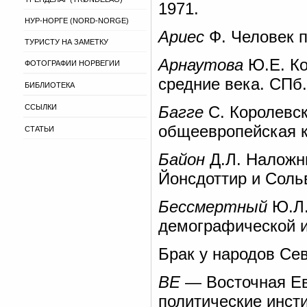
1971.
НУР-НОРГЕ (NORD-NORGE)
Ариес
Ф. Человек п
ТУРИСТУ НА ЗАМЕТКУ
Арнаутова
Ю.Е. Ко
ФОТОГРАФИИ НОРВЕГИИ
средние века. СПб.
БИБЛИОТЕКА
ССЫЛКИ
Багге
С. Королевск
общеевропейская к
СТАТЬИ
Байон
Д.Л. Наложни
Йонсдоттир и Сольв
Бессмертный
Ю.Л.
демографической ис
Брак у народов Се
ВЕ
— Восточная Ев
политические инсти