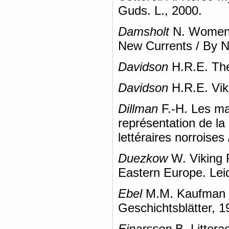
Guds. L., 2000.
Damsholt
N. Women i
New Currents / By 
Davidson
H.R.E. The
Davidson
H.R.E. Vik
Dillman
F.-H. Les ma
représentation de la
lettéraires norroises 
Duezkow
W. Viking 
Eastern Europe. Lei
Ebel
M.M. Kaufman un
Geschichtsblätter, 1
Einarsson
B. Littera