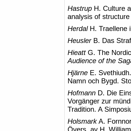
Hastrup
H. Culture a
analysis of structur
Herdal
H. Traellene 
Heusler
B. Das Straf
Hieatt
G. The Nordic
Audience of the Sag
Hjärne
E. Svethiudh. 
Namn och Bygd. Sto
Hofmann
D. Die Eins
Vorgänger zur mündis
Tradition. A Simpos
Holsmark
A. Fornnor
Övers, av H. William