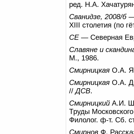
ред. Н.А. Хачатурян
Сванидзе, 2008/б
—
XIII столетия (по 
СЕ
— Северная Евро
Славяне и скандин
М., 1986.
Смирницкая
О.А. Я
Смирницкая
О.А. Д
//
ДСВ
.
Смирницкий
А.И. Ш
Труды Московского 
Филолог. ф-т. Сб. с
Смирнов
Ф. Расска