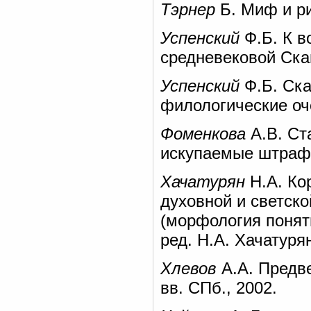
Тэрнер
Б. Миф и ри
Успенский
Ф.Б. К в
средневековой Ска
Успенский
Ф.Б. Ска
филологические оче
Фоменкова
А.В. Ст
искупаемые штраф
Хачатурян
Н.А. Ко
духовной и светско
(морфология поняти
ред. Н.А. Хачатурян
Хлевов
А.А. Предве
вв. СПб., 2002.