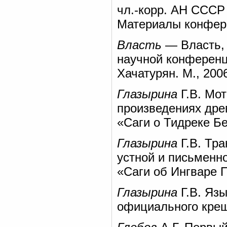
чл.-корр. АН СССР 
Материалы конфере
Власть
— Власть, 
научной конференци
Хачатурян. М., 200
Глазырина
Г.В. Мот
произведениях дре
«Саги о Тидреке Бе
Глазырина
Г.В. Тр
устной и письменн
«Саги об Ингваре 
Глазырина
Г.В. Язы
официального крещ