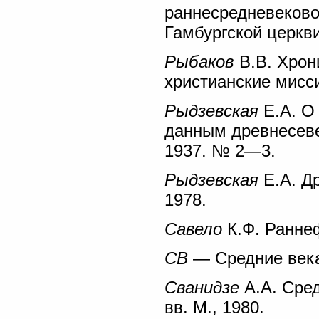
раннесредневеков
Гамбургской церкв
Рыбаков
В.В. Хрон
христианские мисс
Рыдзевская
Е.А. О
данным древнесеве
1937. № 2—3.
Рыдзевская
Е.А. Др
1978.
Савело
К.Ф. Раннеф
СВ
— Средние века.
Сванидзе
А.А. Сред
вв. М., 1980.