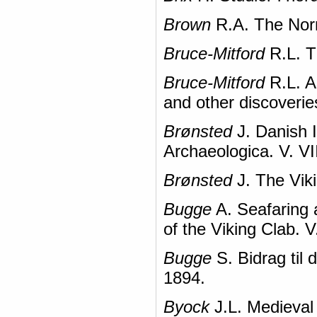
Brown
R.A. The Nor
Bruce-Mitford
R.L. T
Bruce-Mitford
R.L. A
and other discoverie
Brønsted
J. Danish I
Archaeologica. V. VI
Brønsted
J. The Viki
Bugge
A. Seafaring 
of the Viking Clab. V
Bugge
S. Bidrag til 
1894.
Byock
J.L. Medieval