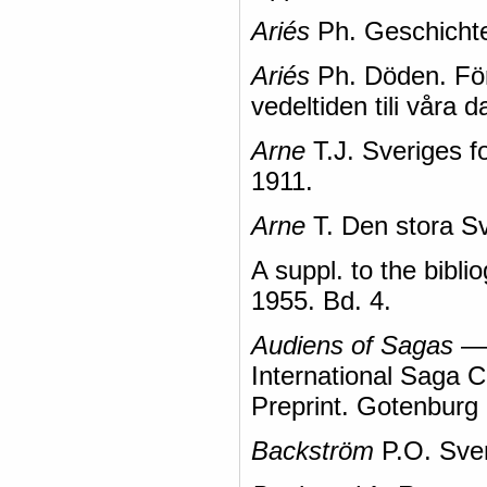
Ariés
Ph. Geschichte
Ariés
Ph. Döden. Före
vedeltiden tili våra 
Arne
T.J. Sveriges f
1911.
Arne
T. Den stora Sv
A suppl. to the bibl
1955. Bd. 4.
Audiens of Sagas
— 
International Saga C
Preprint. Gotenburg 
Backström
P.O. Sven