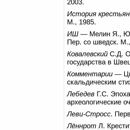
2003.
История крестья
М., 1985.
ИШ
— Мелин Я., Юх
Пер. со шведск. М.,
Ковалевский
С.Д. О
государства в Швец
Комментарии
— Ци
скальдическим сти
Лебедев
Г.С. Эпоха
археологические оч
Леви-Стросс
. Пер
Лённрот
Л. Крести