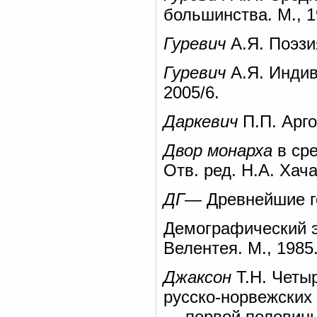
большинства. М., 1
Гуревич
А.Я. Поэзи
Гуревич
А.Я. Индив
2005/6.
Даркевич
П.П. Арго
Двор монарха
в сре
Отв. ред. Н.А. Хача
ДГ
— Древнейшие го
Демографический э
Велентея. М., 1985
Джаксон
Т.Н. Четыр
русско-норвежских
— первой половины 