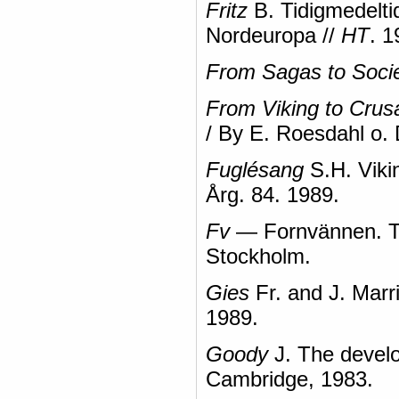
Fritz
B. Tidigmedeltid
Nordeuropa //
HT
. 1
From Sagas to Soci
From Viking to Crus
/ By E. Roesdahl o. 
Fuglésang
S.H. Viki
Årg. 84. 1989.
Fv
— Fornvännen. Tids
Stockholm.
Gies
Fr. and J. Marri
1989.
Goody
J. The develo
Cambridge, 1983.