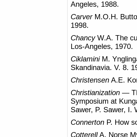
Angeles, 1988.
Carver
M.O.H. Button
1998.
Chancy
W.A. The cul
Los-Angeles, 1970.
Ciklamini
M. Ynglinga
Skandinavia. V. 8. 1
Christensen
A.E. Kon
Christianization
— The
Symposium at Kunga
Sawer, P. Sawer, I.
Connerton
P. How so
Cotterell
A. Norse My