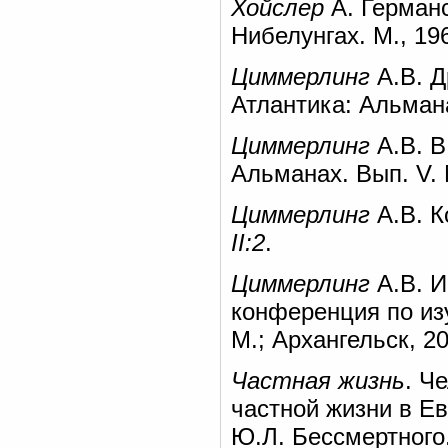
Хойслер
А. Германс
Нибелунгах. М., 19
Циммерлинг
А.В. Д
Атлантика: Альманах
Циммерлинг
А.В. В
Альманах. Вып. V. 
Циммерлинг
А.В. К
II:2
.
Циммерлинг
А.В. И
конференция по из
М.; Архангельск, 20
Частная жизнь
. Ч
частной жизни в Ев
Ю.Л. Бессмертного.