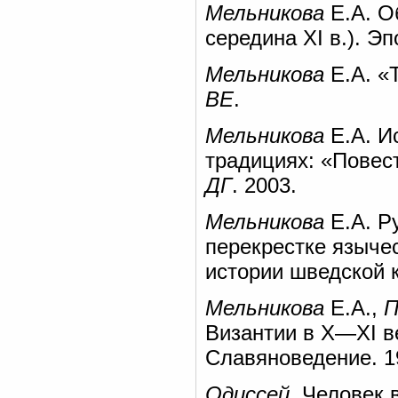
Мельникова
Е.А. Об
середина XI в.). Эп
Мельникова
Е.А. «
ВЕ
.
Мельникова
Е.А. И
традициях: «Повест
ДГ
. 2003.
Мельникова
Е.А. Р
перекрестке язычес
истории шведской к
Мельникова
Е.А.,
П
Византии в X—XI ве
Славяноведение. 1
Одиссей
. Человек в