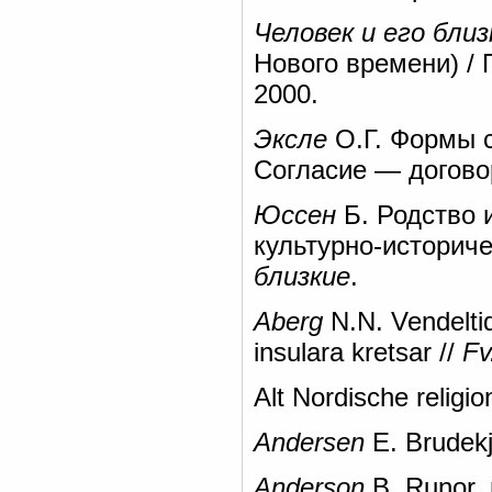
Человек и его близ
Нового времени) / 
2000.
Эксле
О.Г. Формы с
Согласие — догово
Юссен
Б. Родство 
культурно-историче
близкие
.
Aberg
N.N. Vendelti
insulara kretsar //
Fv
Alt Nordische religi
Andersen
E. Brudekj
Anderson
B. Runor, 