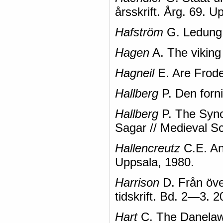
årsskrift. Årg. 69. U
Hafström
G. Ledung 
Hagen
A. The viking 
Hagneil
E. Are Frode
Hallberg
P. Den forn
Hallberg
P. The Sync
Sagar // Medieval Sc
Hallencreutz
С.E. An
Uppsala, 1980.
Harrison
D. Från över
tidskrift. Bd. 2—3. 2
Hart
C. The Danelaw.