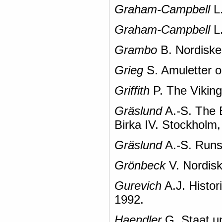
Graham-Campbell
L.
Graham-Campbell
L.
Grambo
B. Nordiske 
Grieg
S. Amuletter og
Griffith
P. The Viking 
Gräslund
A.-S. The B
Birka IV. Stockholm,
Gräslund
A.-S. Runs
Grönbeck
V. Nordisk
Gurevich
A.J. Histor
1992.
Haendler
G. Staat un