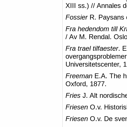
XIII ss.) // Annales
Fossier
R. Paysans d
Fra hedendom till K
/ Av M. Rendal. Oslo
Fra trael tilfaester
. E
overgangsproblemer
Universitetscenter, 
Freeman
E.A. The h
Oxford, 1877.
Fries
J. Alt nordisch
Friesen
O.v. Historis
Friesen
O.v. De sven