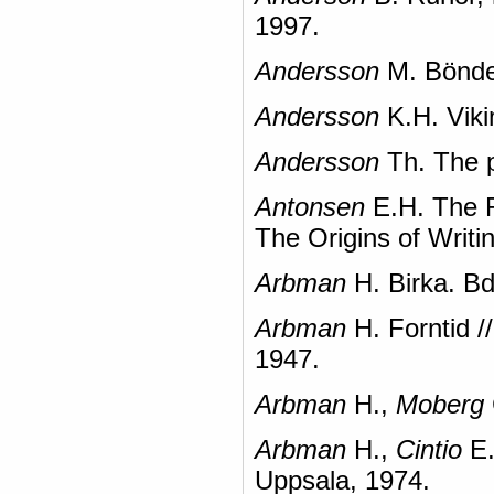
1997.
Andersson
M. Bönde
Andersson
K.H. Viki
Andersson
Th. The p
Antonsen
E.H. The R
The Origins of Writi
Arbman
H. Birka. Bd
Arbman
H. Forntid /
1947.
Arbman
H.,
Moberg
Arbman
H.,
Cintio
E.
Uppsala, 1974.