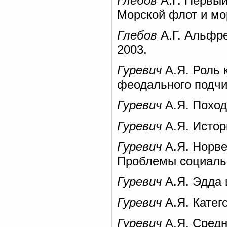
Глебов
А.Г. Первый
Морской флот и мо
Глебов
А.Г. Альфре
2003.
Гуревич
А.Я. Роль 
феодального подчи
Гуревич
А.Я. Походы
Гуревич
А.Я. Истори
Гуревич
А.Я. Норве
Проблемы социально
Гуревич
А.Я. Эдда и
Гуревич
А.Я. Катег
Гуревич
А.Я. Средн