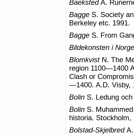
Baeksted
A. Runerne
Bagge
S. Society and
Berkeley etc. 1991.
Bagge
S. From Gang 
Bildekonsten i Norg
Blomkvist
N. The Med
region 1100—1400 A.D
Clash or Compromise
—1400. A.D. Visby, 
Bolin
S. Ledung och 
Bolin
S. Muhammed, K
historia. Stockholm,
Bolstad-Skjelbred
А.