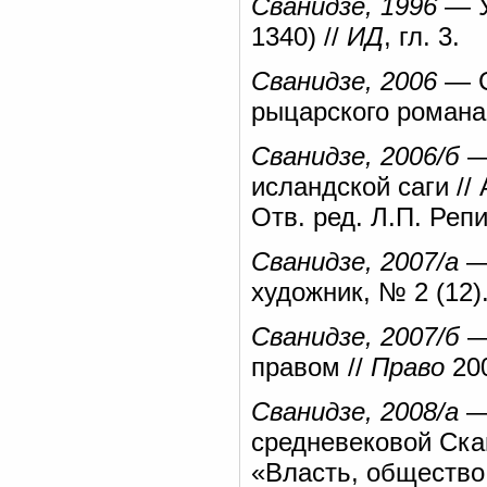
Сванидзе, 1996
— У
1340) //
ИД
, гл. 3.
Сванидзе, 2006
— С
рыцарского романа:
Сванидзе, 2006/б
—
исландской саги //
Отв. ред. Л.П. Репи
Сванидзе, 2007/а
— 
художник, № 2 (12).
Сванидзе, 2007/б
—
правом //
Право
20
Сванидзе, 2008/а
— 
средневековой Скан
«Власть, общество,