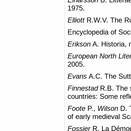
1975.
Elliott
R.W.V. The Ru
Encyclopedia of Soci
Erikson
A. Historia,
European North Lite
2005.
Evans
A.C. The Sutto
Finnestad
R.B. The s
countries: Some refl
Foote
P.,
Wilson
D. 
of early medieval Sc
Fossier
R. La Démog