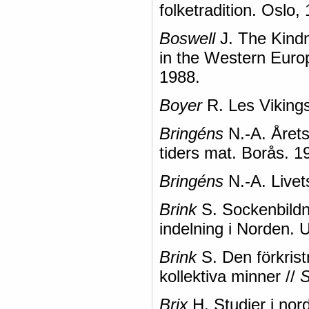
folketradition. Oslo,
Boswell
J. The Kindn
in the Western Europ
1988.
Boyer
R. Les Vikings:
Bringéns
N.-A. Årets
tiders mat. Borås. 1
Bringéns
N.-A. Livet
Brink
S. Sockenbildni
indelning i Norden. 
Brink
S. Den förkrist
kollektiva minner //
S
Brix
H. Studier i no