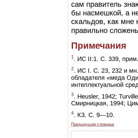
сам правитель знаю
бы насмешкой, а не
скальдов, как мне 
правильно сложены
Примечания
1
. ИС II:1. С. 339, прим
2
. ИС I. С. 23, 232 и м
обладателя «меда Оди
интеллектуальной сред
3
. Heusler, 1942; Turvi
Смирницкая, 1994; Цим
4
. КЗ. С. 9—10.
Предыдущая страница