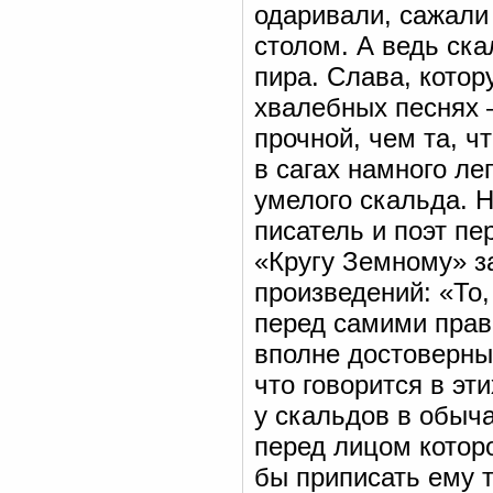
одаривали, сажали
столом. А ведь ска
пира. Слава, котор
хвалебных песнях 
прочной, чем та, ч
в сагах намного ле
умелого скальда. Н
писатель и поэт пе
«Кругу Земному» з
произведений: «То,
перед самими прав
вполне достоверны
что говорится в эт
у скальдов в обыча
перед лицом которо
бы приписать ему т