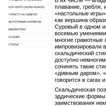
В их числе — влад
плавание, гребля, 
НУР-НОРГЕ (NORD-NORGE)
«настольные игры»
ТУРИСТУ НА ЗАМЕТКУ
как вершина образо
ФОТОГРАФИИ НОРВЕГИИ
Суровый в одном из
БИБЛИОТЕКА
восемью умениями, 
ССЫЛКИ
многие грамотные 
СТАТЬИ
импровизировали 
скальдический сти
доступно немногим
сочинять такие сти
«дивным даром», «
говорится в сагах и
Скальдическая поэ
эддические формы 
заимствования нек