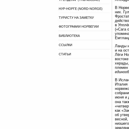
В Норве
НУР-НОРГЕ (NORD-NORGE)
них. Гу
Фростат
ТУРИСТУ НА ЗАМЕТКУ
действо
в Упплё
ФОТОГРАФИИ НОРВЕГИИ
(«Сага 
упомина
БИБЛИОТЕКА
Емтланд
ССЫЛКИ
Ланды и
и на ос
СТАТЬИ
Лёги Но
востоке
херады,
племен 
единоо
В Ислан
Италия 
норвеж
собран
июня и 
она так
«четвер
как «За
об утве
весной,
низшего
землянк