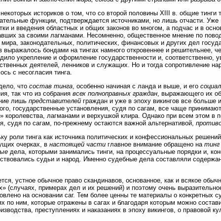
некоторых историков о том, что со второй половины XIII в. общие тинги
ательные функции, подтверждается источниками, но лишь отчасти. Уже 
тки и введения областных и общих законов во многом, а подчас и в осно
вших за своими лагманами. Несомненно, общественное мнение по поводу
 мира, законодательных, политических, финансовых и других дел госуд
в выражалось бондами на тингах намного откровеннее и решительнее, ч
дило укрепление и оформление государственности и, соответственно, у
ственных деятелей, ленников и служащих. Но и тогда сопротивление на
ось с несогласия тинга.
дело, что
состав тинга
, особенно начиная с ланда и выше, и его
социа
ия, так что из собрания
всех полноправных граждан
, выражающего их о
ание лишь
представителей
граждан и уже в эпоху викингов все больше 
ого, государственные установления, судя по сагам, все чаще принима
 королевства, лагманами и верхушкой клира. Однако при всем этом в 
я, судя по сагам, по-прежнему остаются важной альтернативой,
противо
ку роли тинга как источника политических и конфессиональных решений
ущих очерках, в
настоящей части
главное внимание обращено на
тинг 
ные
дела, которыми занимались тинги, на процессуальные порядки и, кон
ствовались судьи и народ. Именно судебные дела составляли содержа
тся, устное обычное право скандинавов, основанное, как и всякое обычн
х» (случаях, примерах дел и их решений) и поэтому очень выразительно
овлено на основании саг. Тем более ценны те материалы о конкретных с
х по ним, которые отражены в сагах и благодаря которым можно состав
изводства, преступлениях и наказаниях в эпоху викингов, о правовой ку