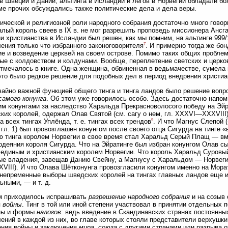
в Швеции и Дании, альтинга в Исландии и лёгов в Норвегии обладали бо
ме прочих обсуждались также политические дела и дела веры.
ической и религиозной роли народного собрания достаточно много гово
алый король свеев в IX в. не мог разрешить проповедь миссионера Ансг
и христианства в Исландии был решен, как мы помним, на альтинге 999/
7
ения только что избранного законоговорителя
. И примерно тогда же бо
е и возведение церквей на своем острове. Помимо таких общих пробле
ые с колдовством и колдунами. Вообще, переплетение светских и церков
отмечалось в книге. Одна женщина, обвиненная в ведьмачестве, сумела 
 это было редкое решение для подобных дел в период внедрения христиа
айно важной функцией общего тинга и тинга ландов было решение вопро
самого конунга
. Об этом уже говорилось особо. Здесь достаточно напомн
м конунгами за наследство Харальда Прекрасноволосого победу на Эйр
ких королей, одержал Олав Святой (см. сагу о нем, гл. XXXVI—XXXVIII)
9
а всех тингах Уплёнда, т. е. тингах всех трендов
. И что Магнус Слепой 
 гл. 1) был провозглашен конунгом после своего отца Сигурда на тинге 
 тинга королем Норвегии в свое время стал Харальд Серый Плащ — вме
деяния короля Сигурда. Что на Эйратинге был избран конунгом Олав сын 
единым и христианским королем Норвегии. Что король Харальд Суровый
е владения, завещав Данию Свейну, а Магнусу с Харальдом — Норвеги
XXVIII). И что Олава Шётконунга провозгласили конунгом именно на Морат
непременные выборы шведских королей на тингах главных ландов еще и
ными, — и т. д.
м приходилось испрашивать
разрешение народного собрания
и на созыв 
я
войны
. Тинг в той или иной степени участвовал в принятии отдельных
ны и формы
налогов
: ведь введение в Скандинавских странах постоянн
ений в каждой из них, во главе которых стояли представители верхушки
ения войны и заключения
мира, союза
с другими странами или разрыва о