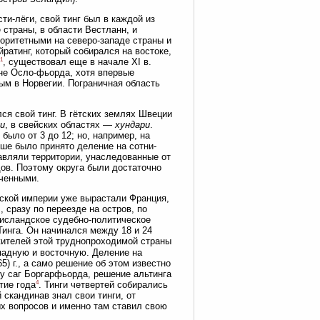
ти-лёги, свой тинг был в каждой из
 страны, в области Вестланн, и
торитетными на северо-западе страны и
йратинг, который собирался на востоке,
1
, существовал еще в начале XI в.
оне Осло-фьорда, хотя впервые
ным в Норвегии. Пограничная область
лся свой тинг. В гётских землях Швеции
и
, в свейских областях —
хундари
.
 было от 3 до 12; но, например, на
ьше было принято деление на сотни-
авляли территории, унаследованные от
ов. Поэтому округа были достаточно
оченными.
гской империи уже вырастали Франция,
, сразу по переезде на остров, по
исландское судебно-политическое
инга. Он начинался между 18 и 24
жителей этой труднопроходимой страны
падную и восточную. Деление на
5) г., а само решение об этом известно
лу саг Боргарфьорда, решение альтинга
4
тие года
. Тинги четвертей собирались
 скандинав знал свои тинги, от
х вопросов и именно там ставил свою