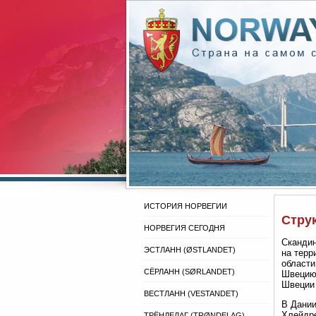
ИСТОРИЯ НОРВЕГИИ
Струк
НОРВЕГИЯ СЕГОДНЯ
Сканди
ЭСТЛАНН (ØSTLANDET)
на терр
области
СЁРЛАНН (SØRLANDET)
Швецию.
Швеции 
ВЕСТЛАНН (VESTANDET)
В Дании
Хлейдре
ТРЁНДЕЛАГ (TRØNDELAG)