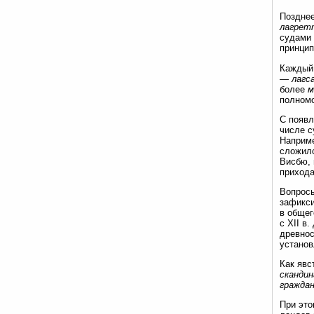
Позднее
лагрет
судами 
принцип
Каждый 
— лагс
более
м
полном
С появ
числе с
Наприме
сложилс
Висбю, 
прихода
Вопросы
зафикси
в общег
с XII в
древнос
установ
Как явс
скандин
граждан
При это