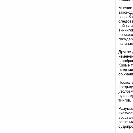
Мнение 
законод
разрабо
следова
войны и
викинго
происхо
государ
начинал
Другое 
изменен
в собр
Кроме т
людьми»
собрани
Посколь
предыд
уголов
руковод
тингов.
Разумее
«казуса
восстан
решения
судопро