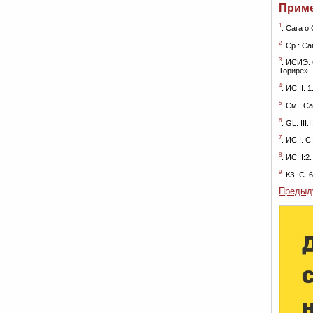
Прим
1
. Сага о 
2
. Ср.: Са
3
. ИСИЭ. 
Торире».
4
. ИС II. 
5
. См.: С
6
. GL. III:
7
. ИС I. С
8
. ИС II:2.
9
. КЗ. С. 6
Предыд