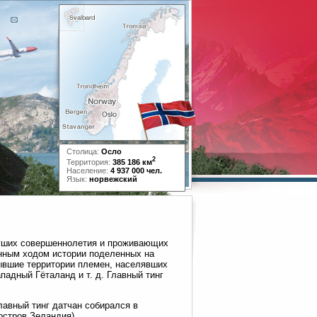
Столица:
Осло
2
Территория:
385 186 км
Население:
4 937 000 чел.
Язык:
норвежский
гших совершеннолетия и проживающих
енным ходом истории поделенных на
бывшие территории племен, населявших
адный Гёталанд и т. д. Главный тинг
лавный тинг датчан собирался в
остров Зеландия).