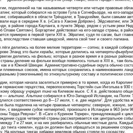
гии, поделенной на так называемые четверти или четыре правовые облас
латинг, который собирался на острове Гула в Согнефьорде, на юго-западе
инг, собиравшийся в области Трёндалег, в Трандхейме, были самыми ав
вали еще в середине X в. («Сага о Хаконе Добром»). Эйдсиватинг, или Э
нде, в районе города Каупанга, в пункте Эйрар, рядом с устьем реки Нид
об Олаве Святом»). Боргартинг действовал на юго-западе страны, в рай
ется примерно в первой трети XIII в. Эйратинг, судя по сагам, был глав
, впоследствии ставшая шведской, имела свой тинг и своего лагмана.
 лёги делились на более мелкие территории —
сотни
, в каждой собира
трове Эланд это были
херады
, которые делились на
четверти-фьердунг
рвегии делились на
фюльки
, которых в разное время и в разных районах
 страны деление на фюльки вообще появилось только в XIII в., там бол
 как и в Южной Швеции. Административно-судебные округа обычно сост
и племенных союзов, имена которых сохранились в наименованиях ланд
бразными
(гомогенными) по этнокультурному составу и политически спл
дии, которая начала заселяться примерно в то время, когда из Каролин
и германские герцогства, первопоселенец Торстейн сын Ингольва в 930 г.
скому образцу учредил
тинг
на Килевом мысе. С X в. действовало обще
ие —
альтинг. Альтинг
собирался в Юго-Западной Исландии, на Полях Т
2
длился соответственно до 8—17 июля, т. е. две недели
. Для удобства 
же была поделена на четыре
правовые четверти
: северную, южную, за
ти», с введением
судов четвертей
, произошло в Исландии в 963 (или 96
3
коны Торда Ревуна»
. В «Саге о Курином Торире», принадлежащей к цик
рждении судов четвертей страны рассматривается как центральное собы
 между 7 и 27 мая, и на них разбирались обычные местные дела. Каждый
 до тинга «земли», куда он должен был обращаться за решением спорны
у. На крупных тингах хибарки земляков обычно стояли по соседству.