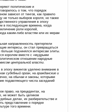
 теряют политические и
говорилось о том, что порядок
вном зависел от тингов, как правило
 не только выборов короля, но также
арственного управления в эпоху
ем в последующие времена, когда
величение роли королей,
рода каким-либо властям или их мерам
льная направленность
претерпели
бщие интересы, он стал превращаться
и больше подчинялся интересам элиты.
ются королем вместе с «мудрыми
политическом отношении народные
весом центральной власти
.
 в эпоху викингов уделено внимание в
как судебный орган
, на
гражданские и
ечно, на обычаи и законы, которыми
ние подавляющего числа заседаний
ое право, на прецедентах, на
е, не может быть целиком
удебных делах, их разбирательстве и
ить представление о порядке
льтуре того времени.