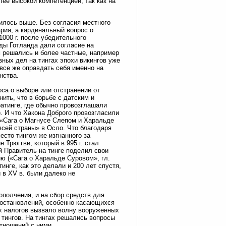
лее высокой компетенцией, так как на
рилось выше. Без согласия местного
ария, а кардинальный вопрос о
1000 г. после убедительного
нды Готланда дали согласие на
м решались и более частные, например
ных дел на тингах эпохи викингов уже
все же оправдать себя именно на
нства.
са о выборе или отстранении от
ить, что в борьбе с датским и
атинге, где обычно провозглашали
. И что Хакона Доброго провозгласили
(«Сага о Магнусе Слепом и Харальде
«всей страны» в Осло. Что благодаря
сто тингом же изгнанного за
Трюггви, который в 995 г. стал
 Правитель на тинге поделил свои
ю («Сага о Харальде Суровом», гл.
инге, как это делали и 200 лет спустя,
 в XV в. были далеко не
ополчения, и на сбор средств для
 постановлений, особенно касающихся
ых налогов вызвало волну вооруженных
 тингов. На тингах решались вопросы
тношений с ними.