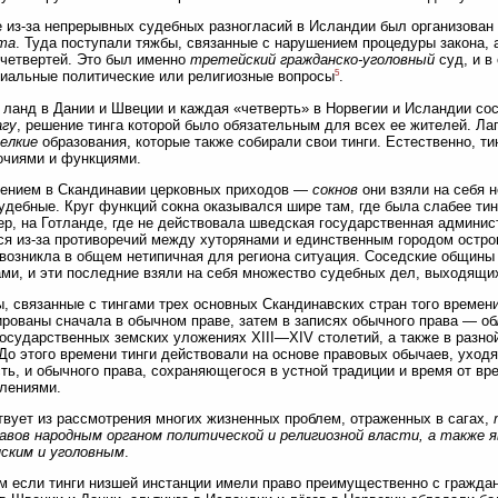
 из-за непрерывных судебных разногласий в Исландии был организован
та
. Туда поступали тяжбы, связанные с нарушением процедуры закона, 
четвертей. Это был именно
третейский гражданско-уголовный
суд, и в
5
иальные политические или религиозные вопросы
.
ланд в Дании и Швеции и каждая «четверть» в Норвегии и Исландии с
агу
, решение тинга которой было обязательным для всех ее жителей. Лаг
елкие
образования, которые также собирали свои тинги. Естественно, т
очиями и функциями.
лением в Скандинавии церковных приходов —
сокнов
они взяли на себя 
удебные. Круг функций сокна оказывался шире там, где была слабее тин
р, на Готланде, где не действовала шведская государственная админис
я из-за противоречий между хуторянами и единственным городом остров
возникла в общем нетипичная для региона ситуация. Соседские общины
ми, и эти последние взяли на себя множество судебных дел, выходящи
, связанные с тингами трех основных Скандинавских стран того времен
рованы сначала в обычном праве, затем в записях обычного права — обл
осударственных земских уложениях XIII—XIV столетий, а также в разно
. До этого времени тинги действовали на основе правовых обычаев, ухо
ть, и обычного права, сохраняющегося в устной традиции и время от в
лениями.
твует из рассмотрения многих жизненных проблем, отраженных в сагах,
авов народным органом политической и религиозной власти, а также я
ским и уголовным
.
м если тинги низшей инстанции имели право преимущественно с гражда