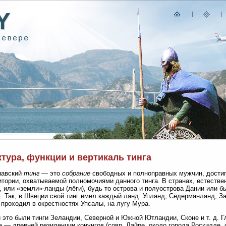
тура, функции и вертикаль тинга
навский
тинг
— это
собрание
свободных и полноправных мужчин, дости
итории, охватываемой полномочиями данного тинга. В странах, естеств
, или «земли»-ланды (лёги), будь то острова и полуострова Дании или 
 Так, в Швеции свой тинг имел каждый ланд: Упланд, Сёдерманланд, Зап
проходил в окрестностях Упсалы, на лугу Мура.
 это были тинги Зеландии, Северной и Южной Ютландии, Сконе и т. д. Г
 — древней резиденции конунгов (совр. Лайре, около города Роскилле, 