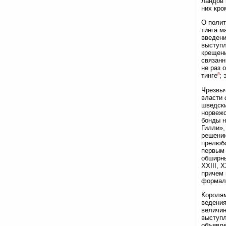
ландов 
них кро
О полит
тинга м
введени
выступл
крещени
связанн
не раз 
8
тинге
;
Чрезвыч
власти
шведски
норвежс
бонды н
Гилли»,
решению
прелюбо
первым 
обширны
XXIII, 
причем 
формаль
Короля
ведени
величи
выступл
объявл