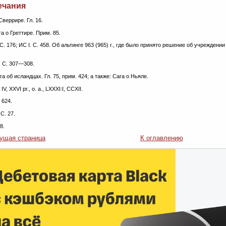
ечания
Сверрире. Гл. 16.
га о Греттире. Прим. 85.
С. 176; ИС I. С. 458. Об альтинге 963 (965) г., где было принято решение об учреждени
1. С. 307—308.
ага об исландцах. Гл. 75, прим. 424; а также: Сага о Ньяле.
I, IV, XXVI pr., o. a., LXXXI:I, CCXII.
. 624.
 С. 27.
8.
ущая страница
К оглавлению