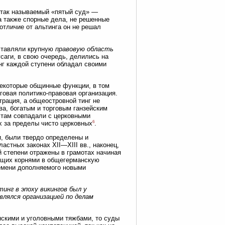
 так называемый «пятый суд» —
а также спорные дела, не решенные
 отличие от альтинга он не решал
оставляли крупную
правовую область
саги, в свою очередь, делились на
инг каждой ступени обладал своими
некоторые общинные функции, в том
говая политико-правовая организация.
трация, а общеостровной тинг не
а, богатым и торговым ганзейским
 там совпадали с церковными
6
х за пределы чисто церковных
.
и, были твердо определены и
астных законах XII—XIII вв., наконец,
й степени отражены в грамотах начиная
дящих корнями в общегерманскую
ремени дополняемого новыми
тинг в эпоху викингов был у
влялся организацией по делам
нскими и уголовными тяжбами, то суды