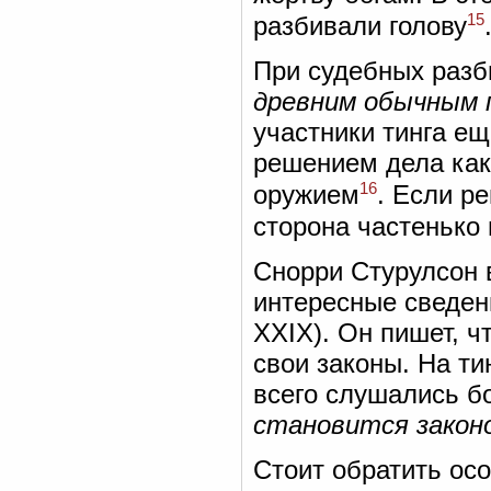
15
разбивали голову
При судебных разб
древним обычным 
участники тинга ещ
решением дела как
16
оружием
. Если р
сторона частенько
Снорри Стурулсон 
интересные сведен
XXIX). Он пишет, ч
свои законы. На ти
всего слушались бо
становится закон
Стоит обратить ос