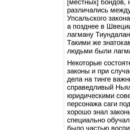
[местных] бондов, 
различались между
Упсальского закона
а позднее в Швеци
лагману Тиундалан
Такими же знатока
людьми были лагма
Некоторые состоят
законы и при случ
дела на тинге важ
справедливый Ньял
юридическими сов
персонажа саги по
хорошо знал закон
специально обучали
было частью воспи