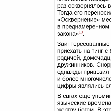
раз осквернялось 
Тогда его переноси
«Осквернение» мес
в преднамеренном 
13
закона»
.
Заинтересованные 
приехать на тинг 
родичей, домочадце
дружинников. Снорр
однажды привозил 
и более многочисл
цифры являлись сл
В сагах еще упомин
языческие времена
жертву богам. В эт