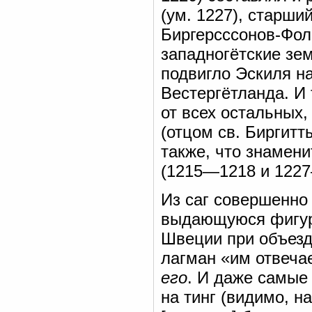
(ум. 1227), старши
Биргерсссонов-Фоль
западногётские зем
подвигло Эскиля на
Вестергётланда. И 
от всех остальных
(отцом св. Биргитт
также, что знамен
(1215—1218 и 1227
Из саг совершенно 
выдающуюся фигуру
Швеции при объезд
лагман «им отвеча
его
. И даже самые
на тинг (видимо, 