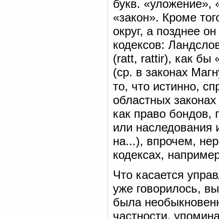
букв. «уложение», «
«закон». Кроме тог
округ, а позднее о
кодексов: Ландслов
(ratt, rattir), как
(ср. в законах Маг
то, что истинно, с
областных законах 
как право бондов, 
или наследования 
на...), впрочем, н
кодексах, например,
Что касается управ
уже говорилось, 
была необыкновенно
частности, упомина