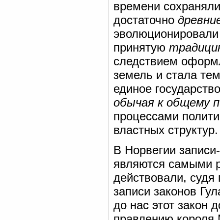
времени сохраняли
достаточно
древни
эволюционировали 
принятую
традици
следствием оформл
земель и стала те
единое государство
обычая к общему п
процессами полити
властных структур.
В Норвегии записи
являются самыми р
действовали, судя 
записи законов Гула
до нас этот закон 
правлению короля 