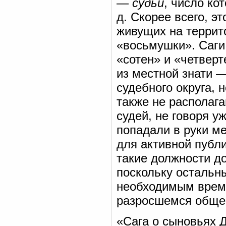
—
судьи
, число ко
д. Скорее всего, э
живущих на террито
«восьмушки». Саги
«сотен» и «четвер
из местной знати —
судебного округа, 
также не располаг
судей, не говоря у
попадали в руки м
для активной публ
такие должности д
поскольку остальн
необходимым време
разросшемся обще
«Сага о сыновьях 