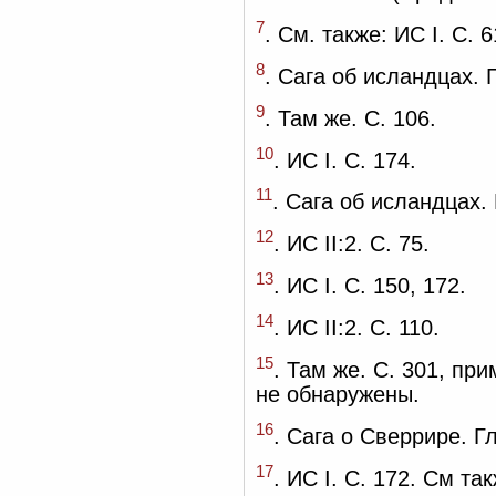
7
. См. также: ИС I. С. 
8
. Сага об исландцах. Г
9
. Там же. С. 106.
10
. ИС I. С. 174.
11
. Сага об исландцах. Г
12
. ИС II:2. С. 75.
13
. ИС I. С. 150, 172.
14
. ИС II:2. С. 110.
15
. Там же. С. 301, при
не обнаружены.
16
. Сага о Сверрире. Гл
17
. ИС I. С. 172. См та