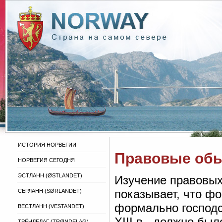
ИСТОРИЯ НОРВЕГИИ
Правовые обыч
НОРВЕГИЯ СЕГОДНЯ
ЭСТЛАНН (ØSTLANDET)
Изучение правовых
показывает, что ф
СЁРЛАНН (SØRLANDET)
формально господс
ВЕСТЛАНН (VESTANDET)
XIII в., должно бы
ТРЁНДЕЛАГ (TRØNDELAG)