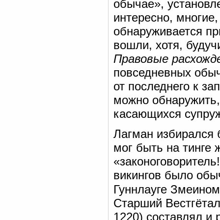
обычае», установл
интересно, многие,
обнаруживается пр
вошли, хотя, буду
Правовые расхожд
повседневных обыч
от последнего к за
можно обнаружить,
касающихся супруж
Лагман избирался 
мог быть на тинге 
«законоговоритель!
викингов было обы
Гуннлауге Змеином
Старший Вестгётала
1220) составлял и