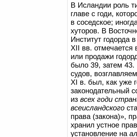
В Исландии роль т
главе с годи, кото
в соседское; иногд
хуторов. В Восточн
Институт годорда в
XII вв. отмечается
или продажи годорд
было 39, затем 43.
судов, возглавляе
XI в. был, как уже
законодательный с
из
всех годи стра
всеисландского
ст
права (закона)», п
хранил устное пра
установление на
а