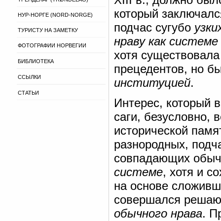
который заключалс
НУР-НОРГЕ (NORD-NORGE)
подчас сугубо
узки
ТУРИСТУ НА ЗАМЕТКУ
нраву как систем
ФОТОГРАФИИ НОРВЕГИИ
хотя существовала
БИБЛИОТЕКА
прецедентов, но б
ССЫЛКИ
институцией
.
СТАТЬИ
Интерес, который 
саги, безусловно, 
исторической памя
разнородных, подч
совпадающих обыч
системе
, хотя и 
на основе сложивш
совершался решаю
обычного нрава
. П