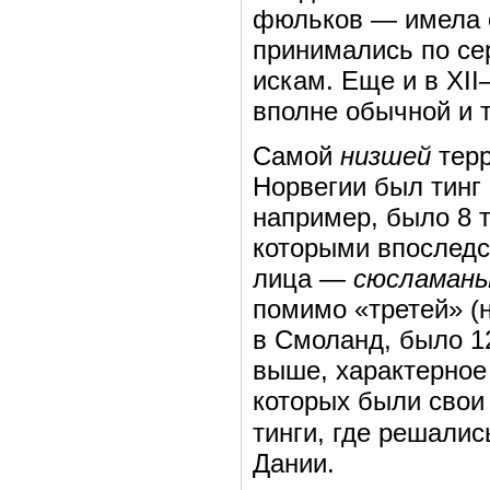
фюльков — имела 
принимались по се
искам. Еще и в XII
вполне обычной и 
Самой
низшей
терр
Норвегии был тинг
например, было 8 
которыми впоследс
лица —
сюсламан
помимо «третей» (
в Смоланд, было 12
выше, характерное
которых были свои
тинги, где решалис
Дании.