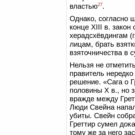
27
властью
.
Однако, согласно 
конце XIII в. зак
херадсхёвдингам (
лицам, брать взятк
взяточничества в 
Нельзя не отметить
правитель нередк
решение. «Сага о 
половины X в., но 
вражде между Грет
Люди Свейна напал
убиты. Свейн собра
Греттир сумел дока
тому же за него за