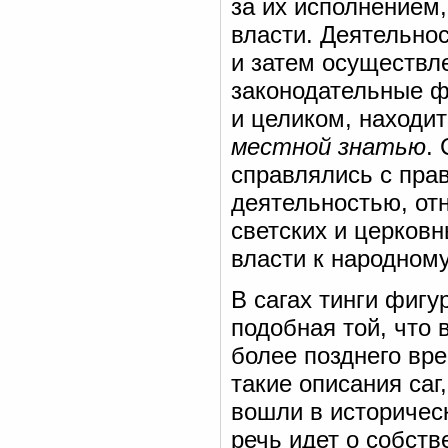
за их исполнением
власти. Деятельнос
и затем осуществле
законодательные ф
и целиком, находи
местной знатью
.
справлялись с пра
деятельностью, от
светских и церков
власти к народному
В сагах тинги фигу
подобная той, что 
более позднего вре
такие описания саг
вошли в историческ
речь идет о собст