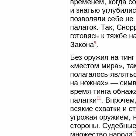
временем, когда с
и знатью углубилис
позволяли себе не
палаток. Так, Снор
готовясь к тяжбе н
9
Закона
.
Без оружия на тин
«местом мира», там
полагалось являтьс
на ножнах» — симв
время тинга обнажа
11
палатки
. Впрочем
всякие схватки и с
угрожая оружием, н
стороны. Судебные
1
множество народа