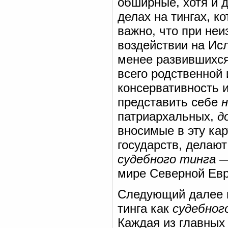
обширные, хотя и 
делах на тингах, к
важно, что при не
воздействии на Ис
менее развившихся
всего родственной 
консервативность 
представить себе
патриархальных,
д
вносимые в эту ка
государств, делают
судебного тинга
—
мире Северной Ев
Следующий далее м
тинга как
судебног
Каждая из главных 