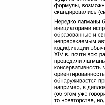
формулы, возможно
скандировались (см
Нередко лагманы б
инициаторами испр
образованные и св
непререкаемым авт
кодификации обычн
XIV в. почти всю р
проводили лагманы
консервативность м
ориентированность
обнаруживается при
например, в диплом
(об этом уже говор
то новаторстве, н