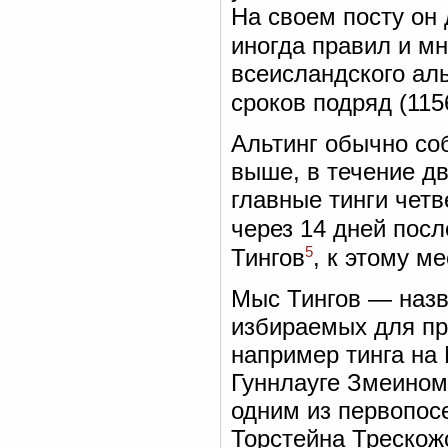
На своем посту он 
иногда правил и мн
всеисландского ал
сроков подряд (11
Альтинг обычно со
выше, в течение дв
главные тинги четв
через 14 дней посл
5
Тингов
, к этому м
Мыс Тингов — назв
избираемых для пр
например тинга на 
Гуннлауге Змеином 
одним из первопос
Торстейна Трескож