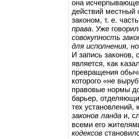
она исчерпывающе 
действий местный 
законом, т. е. час
права
. Уже говори
совокупность зак
для исполнения, 
И запись законов, 
является, как каза
превращения обычн
которого «не выруб
правовые нормы д
барьер, отделяющи
тех установлений, 
законов ланда
и, с
всеми его жителям
кодексов
становилс