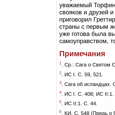
уважаемый Торфинн
свояков и друзей и
приговорил Греттир
страны с первым ж
уже готова была вы
самоуправством, то
Примечания
1
. Ср.: Сага о Святом 
2
. ИС I. С. 59, 521.
3
. Сага об исландцах. С
4
. ИС I. С. 408; ИС II:1.
5
. ИС II:1. С. 44.
6
. КИ. С. 548 (Прядь 