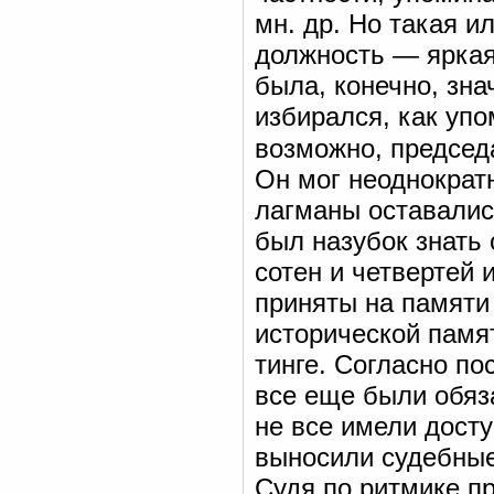
мн. др. Но такая и
должность — ярка
была, конечно, зна
избирался, как упо
возможно, председ
Он мог неоднократн
лагманы оставалис
был назубок знать 
сотен и четвертей 
приняты на памяти 
исторической памя
тинге. Согласно п
все еще были обяз
не все имели досту
выносили судебные
Судя по ритмике п