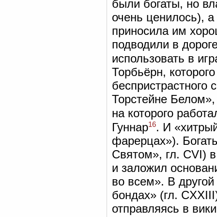
были богаты, но в
очень ценилось), а
приносила им хорош
подводили в дорог
использовать в игр
Торбьёрн, которого
беспристрастного с
Торстейне Белом», 
на которого работ
16
Гуннар
. И «хитры
фарерцах»). Богат
Святом», гл. CVI) 
и заложил основани
во всем». В другой
бондах» (гл. CXXII
отправляясь в вики