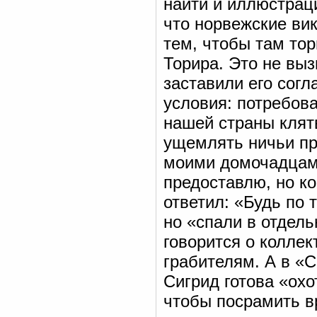
найти и иллюстрац
что норвежские ви
тем, чтобы там тор
Торира. Это не выз
заставили его согл
условия: потребова
нашей страны клятв
ущемлять ничьи пра
моими домочадцами
предоставлю, но ко
ответил: «Будь по 
но «спали в отдел
говорится о колле
грабителям. А в «
Сигрид готова «охо
чтобы посрамить в