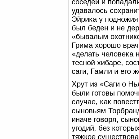
соседей и попадали
удавалось сохранит
Эйрика у подножия
был беден и не дер
«бывалым охотнико
Грима хорошо врач
«делать человека 
тесной хибаре, сос
саги, Гамли и его 
Хрут из «Саги о Нь
были готовы помоч
случае, как повест
сыновьям Торбранд
иначе говоря, сыно
угодий, без которы
тяжкое существова