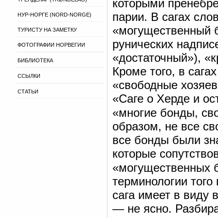
которыми пренебрег
парии. В сагах сло
НУР-НОРГЕ (NORD-NORGE)
«могущественный б
ТУРИСТУ НА ЗАМЕТКУ
рунических надпис
ФОТОГРАФИИ НОРВЕГИИ
«достаточный»), «
БИБЛИОТЕКА
Кроме того, в саг
ССЫЛКИ
«свободные хозяева
СТАТЬИ
«Саге о Херде и о
«многие бонды, св
образом, не все с
все бонды были зн
которые сопутствов
«могущественных 
терминологии того
сага имеет в виду
— не ясно. Разбира