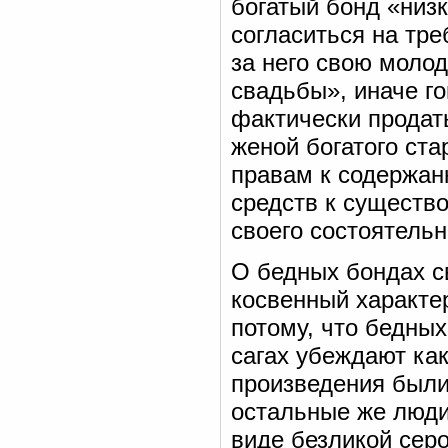
богатый бонд «низ
согласиться на тре
за него свою моло
свадьбы», иначе го
фактически продат
женой богатого ст
правам к содержанк
средств к существо
своего состоятельн
О бедных бондах с
косвенный характе
потому, что бедны
сагах убеждают как
произведения были
остальные же люди
виде безликой серо