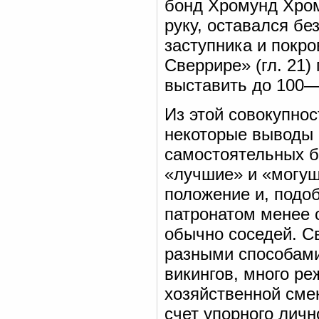
бонд Хромунд Хромо
руку, оставался бе
заступника и покро
Сверрире» (гл. 21)
выставить до 100—
Из этой совокупно
некоторые выводы 
самостоятельных б
«лучшие» и «могу
положение и, подо
патронатом менее 
обычно соседей. С
разными способами:
викингов, много ре
хозяйственной смек
счет упорного личн