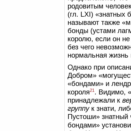
родовитым человек
(гл. LXI) «знатных
называют также «м
бонды (устами лаг
королю, если он не
без чего невозмож
нормальная жизнь 
Однако при описан
Добром» «могущест
«бондами» и ленд
21
короля
. Видимо,
принадлежали к
ве
группу
к знати, ли
Пустоши» знатный 
бондами» установи