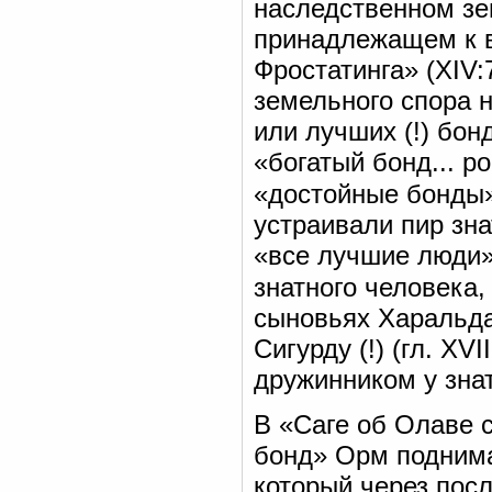
наследственном зе
принадлежащем к в
Фростатинга» (XIV:
земельного спора 
или лучших (!) бон
«богатый бонд... р
«достойные бонды
устраивали пир зна
«все лучшие люди»
знатного человека,
сыновьях Харальда
Сигурду (!) (гл. XV
дружинником у знатн
В «Саге об Олаве с
бонд» Орм поднима
который через пос