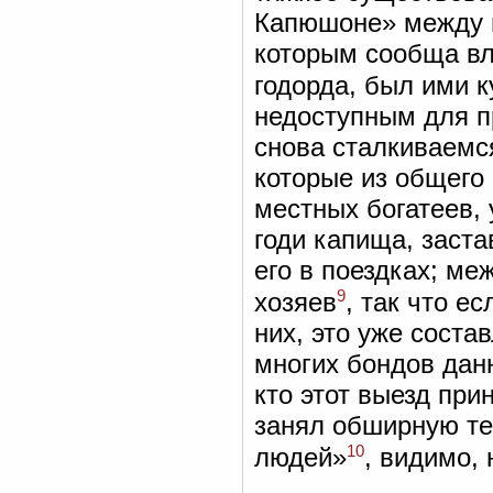
Капюшоне» между п
которым сообща вл
годорда, был ими к
недоступным для п
снова сталкиваемся
которые из общего
местных богатеев,
годи капища, заста
его в поездках; ме
9
хозяев
, так что е
них, это уже сост
многих бондов данн
кто этот выезд при
занял обширную те
10
людей»
, видимо,