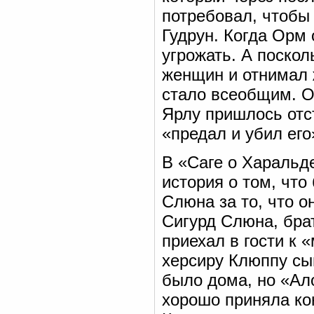
потребовал, чтобы
Гудрун. Когда Орм 
угрожать. А поскол
женщин и отнимал ж
стало всеобщим. О
Ярлу пришлось отст
«предал и убил его
В «Саге о Харальде
история о том, что
Слюна за то, что о
Сигурд Слюна, бра
приехал в гости к
херсиру Клюппу сы
было дома, но «Ало
хорошо приняла кон