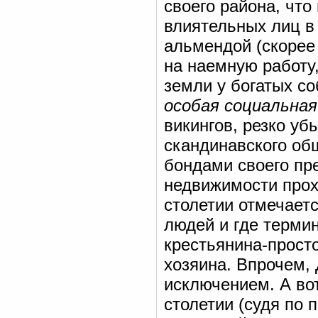
своего района, что
влиятельных лиц в 
альмендой (скорее 
на наемную работу
земли у богатых со
особая социальная
викингов, резко у
скандинавского об
бондами своего пр
недвижимости прохо
столетии отмечает
людей и где терми
крестьянина-прост
хозяина. Впрочем,
исключением. А во
столетии (судя по п