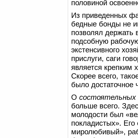
половиной освоенн
Из приведенных фак
бедные бонды не и
позволял держать 
подсобную рабочую
экстенсивного хоз
прислуги, саги гов
является крепким 
Скорее всего, тако
было достаточное 
О
состоятельных 
больше всего. Здес
молодости был «вел
покладистых». Его
миролюбивый», рабо