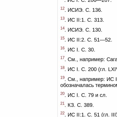
. ИС I. С. 206—207.
12
. ИСИЭ. С. 136.
13
. ИС II:1. С. 313.
14
. ИСИЭ. С. 130.
15
. ИС II:2. С. 51—52.
16
. ИС I. С. 30.
17
. См., например: Саг
18
. ИС I. С. 200 (гл. L
19
. См., например: ИС I
обозначалась термин
20
. ИС I. С. 79 и сл.
21
. КЗ. С. 389.
22
. ИС II:1. С. 51 (гл. III