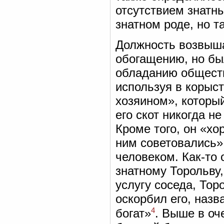
отсутствием знатн
знатном роде, но 
Должность возвыш
обогащению, но бы
обладанию общест
используя в корыс
хозяином», который
его скот никогда н
Кроме того, он «хо
ним советовались»
человеком. Как-то 
знатному Торольву
услугу соседа, Тор
оскорбил его, назв
4
богат»
. Выше в оч