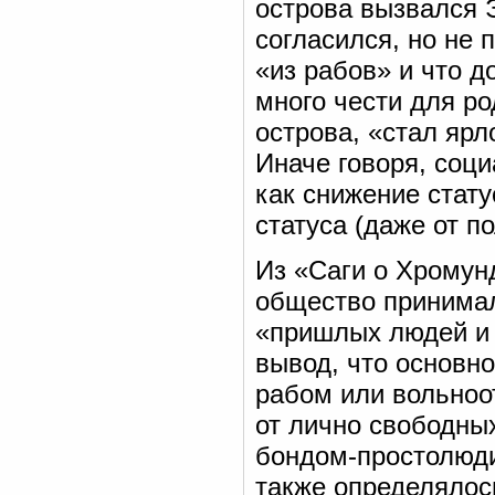
острова вызвался Э
согласился, но не 
«из рабов» и что д
много чести для ро
острова, «стал яр
Иначе говоря, соц
как снижение стату
статуса (даже от п
Из «Саги о Хромун
общество принимал
«пришлых людей и 
вывод, что основн
рабом или вольно
от лично свободны
бондом-простолюди
также определялос