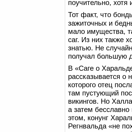
поучительно, хотя
Тот факт, что бонд
зажиточных и бедн
мало имущества, т
саг. Из них также
знатью. Не случай
получал большую д
В «Саге о Харальде
рассказывается о 
которого отец посл
там пустующий пос
викингов. Но Халла
а затем бесславно 
этом, конунг Хара
Регнвальда «не пох