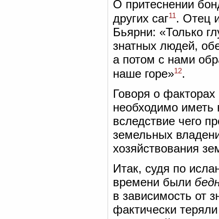
О притеснении бон
11
других саг
. Отец 
Бьярни: «Только гл
знатных людей, обе
а потом с нами об
12
наше горе»
.
Говоря о факторах
необходимо иметь 
вследствие чего п
земельных владений
хозяйствования зе
Итак, судя по исла
времени были
бед
в зависимость от з
фактически теряли