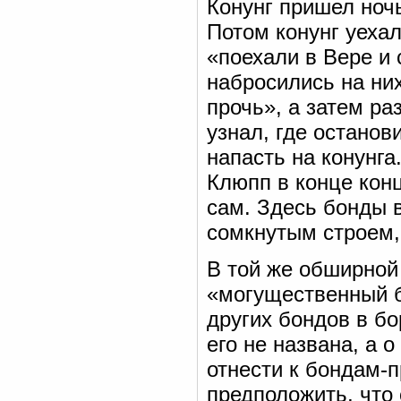
Конунг пришел ночь
Потом конунг уеха
«поехали в Вере и 
набросились на них
прочь», а затем р
узнал, где останов
напасть на конунг
Клюпп в конце конц
сам. Здесь бонды 
сомкнутым строем,
В той же обширной 
«могущественный б
других бондов в б
его не названа, а 
отнести к бондам-п
предположить, что 