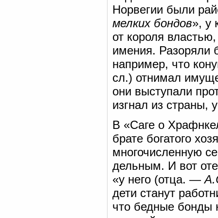
Норвегии были райо
мелких бондов
», у
от короля властью,
имения. Разоряли б
например, что кону
сл.) отнимал имуще
они выступали прот
изгнал из страны, 
В «Саге о Храфнкел
брате богатого хоз
многочисленную се
дельным. И вот оте
«у него (отца. —
А.
дети станут работн
что бедные бонды 