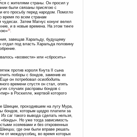
ился с жителями страны. Он просил у
Дании были связаны присягою с
и его просьбу перед народом. Помогло
то время по всем странам
м чудесах. Затем Магнус конунг велел
жние, и в новые времена. На этом тинге
15
вою»
.
ения, завещав Харальду, будущему
н отдал под власть Харальда половину
обрение.
ывалось «возвести» или «сбросить»
ятеж против короля Кнута II сына
очить поборы с бондов, заменив их
. Еще он потребовал
освободить
много времени спустя он стал, опять
угих случаях расправы бондов с
пир» в Роскилле, жертвой которого
нге Швеции, проходившем на лугу Мура,
цы
бондов, которым щедро платили за
Из саг такого вывода сделать нельзя,
«бонды». Но уже тогда зависимость
остыми хозяевами и без откровенных
 Швеции
, где они были вправе решать
али от междоусобиц, во время которых