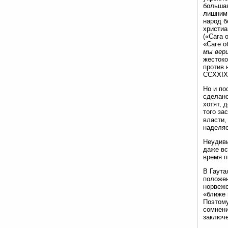
большая
лишним 
народ б
христиа
(«Сага 
«Саге о
мы вери
жестоко
против 
CCXXIX
Но и по
сделано
хотят, 
того за
власти,
наделяе
Неудиви
даже вс
время п
В Гаута
положен
норвежс
«ближе 
Поэтому
сомнени
заключ