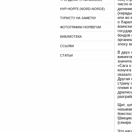
число к
деление
НУР-НОРГЕ (NORD-NORGE)
(херады
или во 
ТУРИСТУ НА ЗАМЕТКУ
о Харал
воински
ФОТОГРАФИИ НОРВЕГИИ
государ
бондов 
БИБЛИОТЕКА
организ
эпоху в
ССЫЛКИ
В двух 
СТАТЬИ
викинго
значите
«Сага о
конунга
оказалс
Другая 
страну 
племя к
дрались
разграб
Щит, шл
называе
боеспос
Швеции,
(секира
Что кас