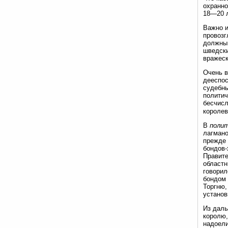
охранно
18—20 
Важно и
провозг
должны 
шведски
вражес
Очень 
дееспос
судебны
политич
бесчисл
королев
В
полит
лагман
прежде 
бондов-
Правите
областн
говорил
бондом 
Торгню,
установ
Из даль
королю,
надоели