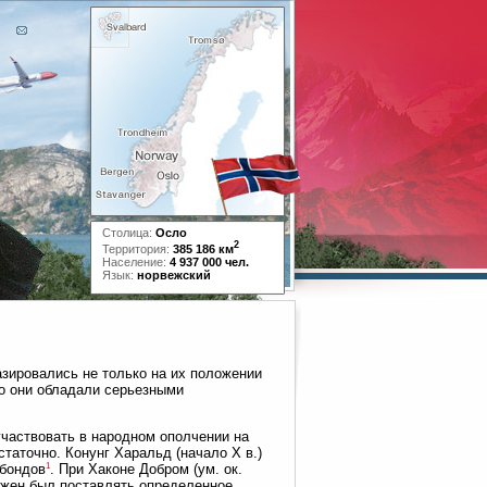
Столица:
Осло
2
Территория:
385 186 км
Население:
4 937 000 чел.
Язык:
норвежский
азировались не только на их положении
то они обладали серьезными
 участвовать в народном ополчении на
таточно. Конунг Харальд (начало X в.)
1
 бондов
. При Хаконе Добром (ум. ок.
лжен был поставлять определенное