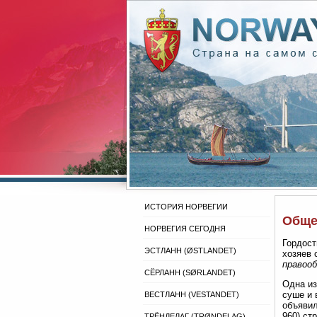
ИСТОРИЯ НОРВЕГИИ
Обще
НОРВЕГИЯ СЕГОДНЯ
Гордост
ЭСТЛАНН (ØSTLANDET)
хозяев 
правоо
СЁРЛАНН (SØRLANDET)
Одна и
суше и 
ВЕСТЛАНН (VESTANDET)
объявил
960) ст
ТРЁНДЕЛАГ (TRØNDELAG)