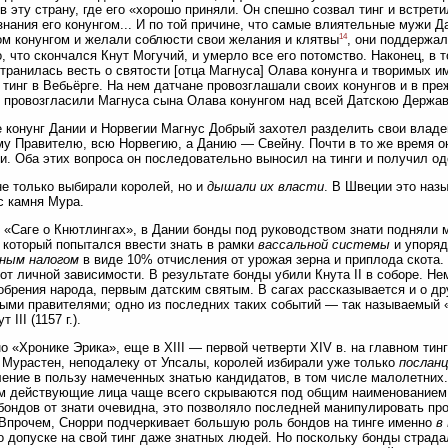
в эту страну, где его «хорошо приняли. Он спешно созвал тинг и встрет
знания его конунгом... И по той причине, что самые влиятельные мужи 
14
м конунгом и желали соблюсти свои желания и клятвы
, они поддержал
о, что скончался Кнут Могучий, и умерло все его потомство. Наконец, в 
транилась весть о святости [отца Магнуса] Олава конунга и творимых и
 тинг в Вебьёрге. На нем датчане провозглашали своих конунгов и в пре
 провозгласили Магнуса сына Олава конунгом над всей Датскою Держа
 конунг Дании и Норвегии Магнус Добрый захотел разделить свои влад
у Правителю, всю Норвегию, а Данию — Свейну. Почти в то же время о
и. Оба этих вопроса он последовательно выносил на тинги и получил од
е только выбирали королей, но и
дышали их власти
. В Швеции это наз
с камня Мура.
 «Саге о Кнютлингах», в Дании бонды под руководством знати подняли м
 который попытался ввести знать в рамки
вассальной системы
и упоряд
рным налогом
в виде 10% отчисления от урожая зерна и приплода скота
от личной зависимости. В результате бонды убили Кнута II в соборе. Не
обрения народа, первым датским святым. В сагах рассказывается и о др
ыми правителями; одно из последних таких событий — так называемый «
 III (1157 г.).
о «Хронике Эрика», еще в XIII — первой четверти XIV в. на главном ти
 Мурастен, неподалеку от Упсалы, королей избирали уже только
послан
ение в пользу намеченных знатью кандидатов, в том числе малолетних. 
м действующие лица чаще всего скрываются под общим наименованием 
бондов от знати очевидна, это позволяло последней манипулировать пр
 Впрочем, Снорри подчеркивает большую роль бондов на тинге именно
в
о допуске на свой тинг даже знатных людей. Но поскольку бонды страд