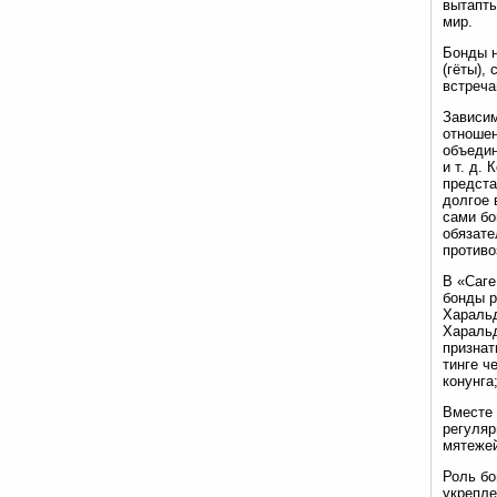
вытапты
мир.
Бонды н
(гёты),
встреча
Зависим
отноше
объедин
и т. д.
предста
долгое 
сами бо
обязате
противо
В «Саге
бонды р
Харальд
Харальд
признат
тинге ч
конунга
Вместе 
регуляр
мятежей
Роль бо
укрепле