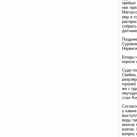
прибыл 
них при
Магнусо
ему и т
распрос
собрать
датчане
Позднее
Суровом
Норвеги
Бонды н
короля 
Судя по
Свейна,
регуля
трэлей
же с од
неугодн
стал Кнут
Согласн
у камня
выступл
ведь та
многих 
взяток.
вопрос 