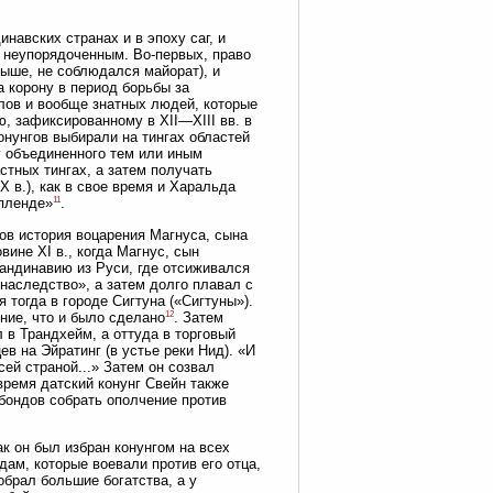
инавских странах и в эпоху саг, и
о неупорядоченным. Во-первых, право
выше, не соблюдался майорат), и
а корону в период борьбы за
рлов и вообще знатных людей, которые
ю, зафиксированному в XII—XIII вв. в
онунгов выбирали на тингах областей
г объединенного тем или иным
тных тингах, а затем получать
 в.), как в свое время и Харальда
11
Упленде»
.
дов история воцарения Магнуса, сына
вине XI в., когда Магнус, сын
андинавию из Руси, где отсиживался
наследство», а затем долго плавал с
 тогда в городе Сигтуна («Сигтуны»).
12
ение, что и было сделано
. Затем
 в Трандхейм, а оттуда в торговый
в на Эйратинг (в устье реки Нид). «И
сей страной...» Затем он созвал
время датский конунг Свейн также
бондов собрать ополчение против
к он был избран конунгом на всех
дам, которые воевали против его отца,
обрал большие богатства, а у