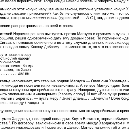
ых велел перебить скот. Тогда бонды начали роптать и говорить между с
амыслил этот конунг, нарушая наши законы, которые установил конунг Х
гда не сносили притеснений? Как бы не случилось с ним того же, что пр
елями, которых мы
лишили жизни
(курсив мой. —
А.С.
), когда нам надое
жение распространилось по всей стране».
ителей Норвегии решила выступить против Магнуса с оружием в руках, к
общили, решив одновременно дать ему добрый совет. По поручению «дв
Сигват, с помощью сочиненного по этому случаю длинного и весьма со
оэт воздал хвалу Хакону Доброму — и именно за то, за что его превозно
руто правил, к вору
ют, но люб народу,
обрым слыл...
репко помнят бонды
от закон, что Хакон
. . . . . . . . . . . дал им.
кальд напоминает, что старшие родичи Магнуса — Олав сын Харальда 
 и никогда не посягали на их независимость. А теперь Магнус «дает бон
ещаны конунгом при прибытии его в страну. Наверное, дурные советники
быть злопамятным и «неверным» [своему слову]. И вот «Все пуще ропщет 
смелый / Берегись, — пусть меру / Знает длань... / ...Внемли / Воле бондо
лись повсюду / Бонды...»
дупреждение заставило конунга посоветоваться «с мудрейшими» и приве
г. умер Хардакнут, последний наследник Кнута Великого, короля объеди
13
ства
. По договору, заключенному в свое время между Хардакнутом и Ма
, должен унаследовать и Норвегию, и Данию. Магнус напомнил об этом