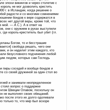
ле эпохи викингов и через столетие с
 король не мог дозволить крестить
00 г. в Исландии, когда решение о
обой радости и со многими сомнениями
тношении бондов к вере содержатся в
всех нет другой веры, кроме той, что
ив мой. —
А.С.
). А в ответ на
в, они с оружием в руках выступили
 где король-креститель был убит (гл.
деланы Богом, то и бесстрашие
вается] свобода решать, чего они
ами, и он наделит этим каждого, кто
овали безусловного подчинения любой
ущим людям, которых сам Господь
ои пиры соседей и вообще бондов и
те со своей дружиной за один стол во
вегией и занимали неопределенное
 стоял вопрос о поддержке
нунгом Швеции Олавом, поскольку он
 он не выполнял своих обещаний.
ако после этого их долго одолевали
о только то, что мир был вскоре