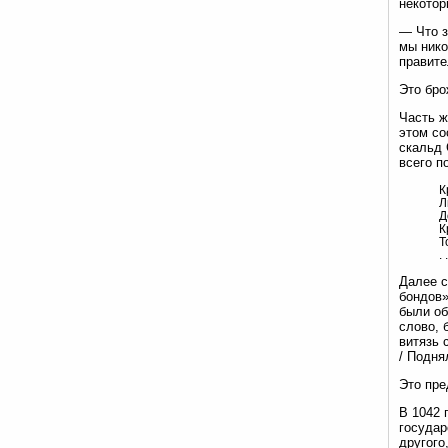
некотор
— Что з
мы нико
правит
Это бро
Часть ж
этом со
скальд 
всего п
К
Л
Д
К
Т
. 
Далее с
бондов»
были об
слово, 
витязь 
/ Подня
Это пре
В 1042 
государ
другого