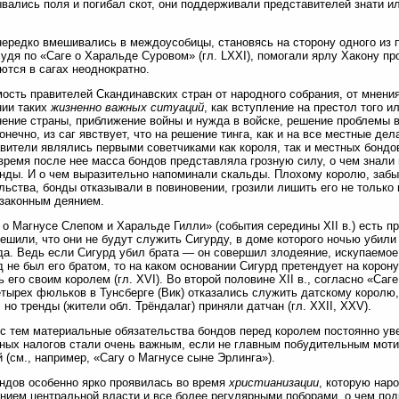
вались поля и погибал скот, они поддерживали представителей знати ил
ередко вмешивались в междоусобицы, становясь на сторону одного из пр
 судя по «Саге о Харальде Суровом» (гл. LXXI), помогали ярлу Хакону п
ются в сагах неоднократно.
ость правителей Скандинавских стран от народного собрания, от мнения
нии таких
жизненно важных ситуаций
, как вступление на престол того и
ение страны, приближение войны и нужда в войске, решение проблемы 
 Конечно, из саг явствует, что на решение тинга, как и на все местные дел
вители являлись первыми советчиками как короля, так и местных бондов
время после нее масса бондов представляла грозную силу, о чем знали в
нды. И о чем выразительно напоминали скальды. Плохому королю, заб
льства, бонды отказывали в повиновении, грозили лишить его не только 
законным деянием.
 о Магнусе Слепом и Харальде Гилли» (события середины XII в.) есть 
ешили, что они не будут служить Сигурду, в доме которого ночью убили
а. Ведь если Сигурд убил брата — он совершил злодеяние, искупаемое 
 не был его братом, то на каком основании Сигурд претендует на корон
ь его своим королем (гл. XVI). Во второй половине XII в., согласно «Са
етырех фюльков в Тунсберге (Вик) отказались служить датскому королю,
; но тренды (жители обл. Трёндалаг) приняли датчан (гл. XXII, XXV).
с тем материальные обязательства бондов перед королем постоянно ув
ных налогов стали очень важным, если не главным побудительным моти
 (см., например, «Сагу о Магнусе сыне Эрлинга»).
ндов особенно ярко проявилась во время
христианизации
, которую нар
нием центральной власти и все более регулярными поборами, о чем по