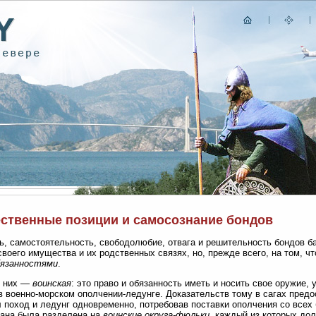
ственные позиции и самосознание бондов
ь, самостоятельность, свободолюбие, отвага и решительность бондов б
своего имущества и их родственных связях, но, прежде всего, на том, ч
бязанностями
.
з них —
воинская
: это право и обязанность иметь и носить свое оружие,
в военно-морском ополчении-ледунге. Доказательств тому в сагах предос
 поход и ледунг одновременно, потребовав поставки ополчения со всех
рана была разделена на
воинские округа-фюльки
, каждый из которых до