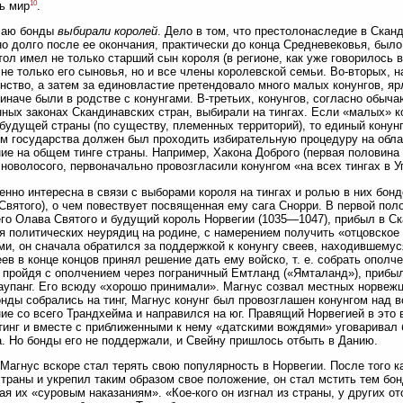
10
ь мир
.
чаю бонды
выбирали королей
. Дело в том, что престолонаследие в Сканд
о долго после ее окончания, практически до конца Средневековья, был
тол имел не только старший сын короля (в регионе, как уже говорилось 
не только его сыновья, но и все члены королевской семьи. Во-вторых, н
нство, а затем за единовластие претендовало много малых конунгов, я
 иначе были в родстве с конунгами. В-третьих, конунгов, согласно обыча
ных законах Скандинавских стран, выбирали на тингах. Если «малых» к
будущей страны (по существу, племенных территорий), то единый конун
м государства должен был проходить избирательную процедуру на облас
ие на общем тинге страны. Например, Хакона Доброго (первая половина X
новолосого, первоначально провозгласили конунгом «на всех тингах в 
енно интересна в связи с выборами короля на тингах и ролью в них бон
Святого), о чем повествует посвященная ему сага Снорри. В первой поло
го Олава Святого и будущий король Норвегии (1035—1047), прибыл в Ск
я политических неурядиц на родине, с намерением получить «отцовское 
ми, он сначала обратился за поддержкой к конунгу свеев, находившемуся
еев в конце концов принял решение дать ему войско, т. е. собрать ополч
 пройдя с ополчением через пограничный Емтланд («Ямталанд»), прибыл
аупанг. Его всюду «хорошо принимали». Магнус созвал местных норвежце
онды собрались на тинг, Магнус конунг был провозглашен конунгом над в
ие со всего Трандхейма и направился на юг. Правящий Норвегией в это 
тинг и вместе с приближенными к нему «датскими вождями» уговаривал 
. Но бонды его не поддержали, и Свейну пришлось отбыть в Данию.
Магнус вскоре стал терять свою популярность в Норвегии. После того ка
страны и укрепил таким образом свое положение, он стал мстить тем бон
ая их «суровым наказаниям». «Кое-кого он изгнал из страны, у других от