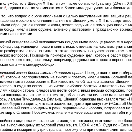
й службы, то в Швеции XIII в., в том числе согласно Гуталагу (20-е гг. X
6
лет
; однако в сагах упоминаются и более молодые участники боевых де
 то, что вопрос о сборе ополчения с целью наступления или защиты р
лашении морского ополчения на тинге в Швеции уже в XIII в. свидетель
были обращаться короли и ярлы, желая заручиться помощью ополчения 
е бонды имели свое оружие, активно участвовали в гражданских войнах,
кими нашествиями.
важной общественной обязанностью бондов было вообще
участие в нар
обных лиц, имеющих право вчинять иски, отвечать на них, выступать с
х разбирательствах на тинге, а также правомочных участвовать там в р
еских вопросов. Приводить примеры судебных дел, которые рассматрива
енное множество, поскольку, например, родовые саги просто переполне
ские саги — о междоусобицах.
ической жизни бонды имели обширные права
. Прежде всего, они выбир
9
ов
, которые распоряжались на тингах и поэтому имели очень большой ве
племенными территориями. Как известно из областных законов Швеции,
хозяев, а судя по сагам — из числа наиболее богатых и влиятельных пр
лям каждой страны следовало вести себя с ними весьма осторожно, по
ым законодательством и, к тому же, обычно имели сильное влияние на б
ось, лагман Тиундаланда (Упланд, Швеция) однажды высказался так: «Не
и свободно говорить, что вам захочется, даже при конунге» («Сага об Ол
 назвавший себя «бондом» в речи, обращенной к королю, потребовал на
ил мир с Олавом Норвежским, иначе мы «все восстанем против тебя и у
нейшего содержания становится ясно, что лагманы, возглавлявшие бонд
 не выполняющему их условий (там же, гл. LXXX и сл.). Судя по «Саге 
 войны и немирия внутри страны», поэтому они при помощи влиятельны