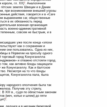
2
 короле, гл. XX)
. Аналогичное
 гётских землях Швеции и в Дании
ом, при возникновении внешней угрозы
оенные действия, говорится и в «Саге
орым выражениям саг, общественные
ться в их обязанность перед
одеятельная военная организация
часть военно-административной
степенным, совсем не быстрым, и в
роисшедших уже после конца «эпохи
етельствуют как о сохранении и
ении они пользовались. Одна из них,
обицы в Норвегии на просьбу одного
ый торговый город Конунгахелла
ендрманов» и отважно отстояли город.
 о том, как активно бонды защищали
у же Конунгахеллу. Как и балтское
тво. Несмотря на то что бонды
щитов, Конунгахелла пала, была
бору народного ополчения была так
 железа. Получив эту стрелу,
4
. В XIII в., судя по областным законам
ов (меч, копье и шлем) до пяти
5
щит)
.
ии, ледунге и в несении береговой