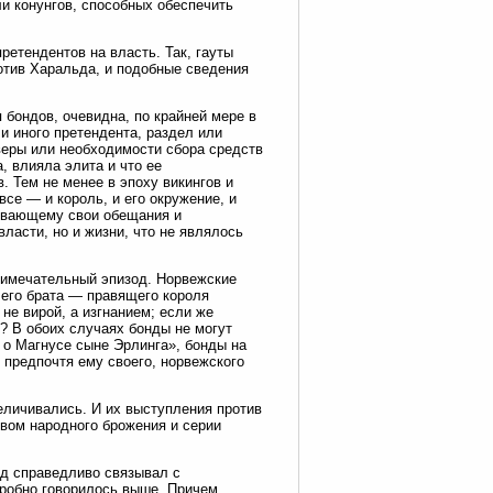
и конунгов, способных обеспечить
етендентов на власть. Так, гауты
ротив Харальда, и подобные сведения
 бондов, очевидна, по крайней мере в
ли иного претендента, раздел или
веры или необходимости сбора средств
а, влияла элита и что ее
. Тем не менее в эпоху викингов и
се — и король, и его окружение, и
ывающему свои обещания и
власти, но и жизни, что не являлось
примечательный эпизод. Норвежские
 его брата — правящего короля
не вирой, а изгнанием; если же
у? В обоих случаях бонды не могут
ге о Магнусе сыне Эрлинга», бонды на
 предпочтя ему своего, норвежского
еличивались. И их выступления против
вом народного брожения и серии
од справедливо связывал с
дробно говорилось выше. Причем