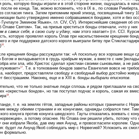
 роль, которую бонды играли и в этой стороне жизни, ощущалась в нача
после ее конца. Так, можно вспомнить, что в IX в., по словам Римберта,
ез согласия тинга. Затем припомним яркий эпизод, посвященный тингу 10
низации было утверждено именно собравшимися бондами, хотя и без ос
о Гунлауге Змеином Языке», гл. CIV, CV). Интереснейшие сведения об о
б Олаве Святом». Так, на призыв креститься бонды отвечали, «что у них 
м в самих себя, в свою силу и удачу
, нам этого хватает» (гл. CCI. Курс
сть, которую проявлял король Олав при насильственном крещении бондо
него и при поддержке датского короля выиграли битву при Стикластадире,
16
)
.
сле крещения бонды рассуждали так: «А поскольку все хорошие вещи с
 Богом и вкладывается в грудь храбрым мужам, а вместе с ним [вклады
добра или зла, ибо Христос сделал христиан своими сыновьями, а не раб
17
служивает»
. Т.е. в толковании бондов заветы Евангелия вовсе не треб
 а, наоборот, предоставляли свободу и свободный выбор достойно жив
т бесстрашием. Наконец, еще и в XIII в. бонды
выбирали епископов
.
тельно, что не только знатные люди сплошь и рядом приглашали на св
ех «окрестных бондов», но так поступал подчас и король, сажая их вмес
18
ира
.
ланде, т. е. на землях гётов, западные районы которых граничили с Нор
ие между обеими странами и их конунгами, однажды собрался тинг. Там
кого конунга против конунга шведского. Гауты отказались воевать с ко
норвежцев», а потому опаснее. Но Олава они решили убить, потому что
 они избрали Якоба, дав ему имя Анунд, и провозгласили королем. Одн
я: будет ли Анунд-Якоб соблюдать мир с Норвегией? Успокоить их смогл
ен формально.