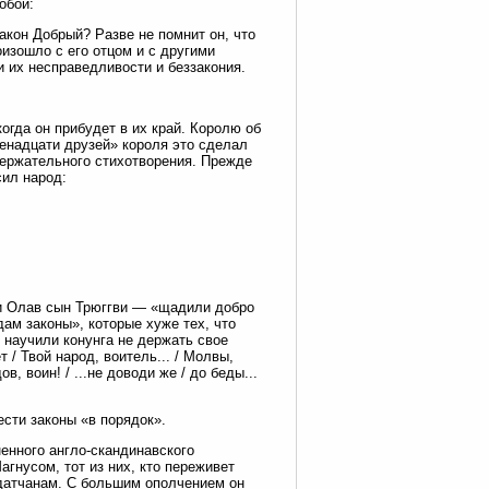
обой:
акон Добрый? Разве не помнит он, что
оизошло с его отцом и с другими
ли их несправедливости и беззакония.
огда он прибудет в их край. Королю об
енадцати друзей» короля это сделал
держательного стихотворения. Прежде
сил народ:
и Олав сын Трюггви — «щадили добро
дам законы», которые хуже тех, что
 научили конунга не держать свое
/ Твой народ, воитель... / Молвы,
в, воин! / ...не доводи же / до беды...
сти законы «в порядок».
ненного англо-скандинавского
гнусом, тот из них, кто переживет
 датчанам. С большим ополчением он