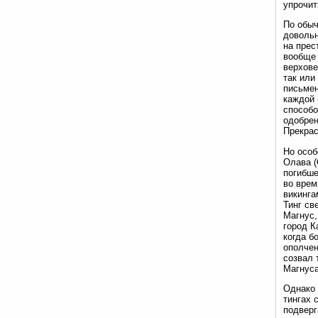
упрочит
По обы
довольн
на прес
вообще 
верхове
так или
письмен
каждой 
способо
одобрен
Прекрас
Но особ
Олава (
погибше
во врем
викинга
Тинг св
Магнус,
город К
когда б
ополчен
созвал 
Магнуса
Однако 
тингах 
подверг