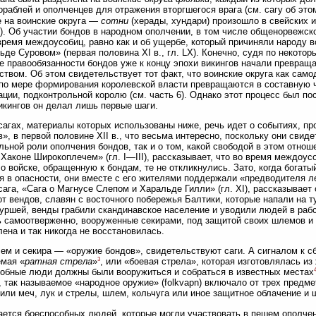
ораблей и ополченцев для отражения вторгшегося врага (см. сагу об этом
 на воинские округа —
сотни
(херады, хундари) произошло в свейских и
). Об участии бондов в народном ополчении, в том числе общенорвежск
время междоусобиц, равно как и об ущербе, который причиняли народу в
ьде Суровом» (первая половина XI в., гл. LX). Конечно, судя по некот
е правообязанности бондов уже к концу эпохи викингов начали превраща
ством. Об этом свидетельствует тот факт, что воинские округа как сам
по мере формирования королевской власти превращаются в составную 
ации, подконтрольной королю (см. часть 6). Однако этот процесс был по
икингов он делал лишь первые шаги.
сагах, материалы которых использованы ниже, речь идет о событиях, п
в», в первой половине XII в., что весьма интересно, поскольку они свид
льной роли ополчения бондов, так и о том, какой свободой в этом отнош
 Хаконе Широкоплечем» (гл. I—III), рассказывает, что во время междоус
 о войске, обращенную к бондам, те не откликнулись. Зато, когда богат
я в опасности, они вместе с его жителями поддержали «предводителя л
сага, «Сага о Магнусе Слепом и Харальде Гилли» (гл. XI), рассказывает
от вендов, славян с восточного побережья Балтики, которые напали на т
уршей, венды грабили скандинавское население и уводили людей в рабс
 самоотверженно, вооруженные секирами, под защитой своих шлемов и 
лена и так никогда не восстановилась.
ем и секира — «оружие бондов», свидетельствуют саги. А сигналом к с
3
мая «
ратная стрела
»
, или «боевая стрела», которая изготовлялась из
обные люди должны были вооружиться и собраться в известных местах
 так называемое «народное оружие» (folkvapn) включало от трех предмет
 или меч, лук и стрелы, шлем, кольчуга или иное защитное облачение и 
ается боеспособных людей, которые могли участвовать в пешем ополчен