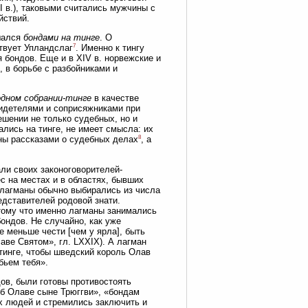
III в.), таковыми считались мужчины с
йствий.
ешался
бондами на тинге
. О
7
ствует Упландслаг
. Именно к тингу
бондов. Еще и в XIV в. норвежские и
 в борьбе с разбойниками и
одном собрании-тинге
в качестве
видетелями и соприсяжниками при
ешении не только судебных, но и
лись на тинге, не имеет смысла: их
8
ны рассказами о судебных делах
, а
али своих законоговорителей-
с на местах и в областях, бывших
 лагманы обычно выбирались из числа
едставителей родовой знати.
тому что именно лагманы занимались
ондов. Не случайно, как уже
 меньше чести [чем у ярла], быть
аве Святом», гл. LXXIX). А лагман
 тинге, чтобы шведский король Олав
бьем тебя».
ов, были готовы противостоять
об Олаве сыне Трюггви», «бондам
х людей и стремились заключить и