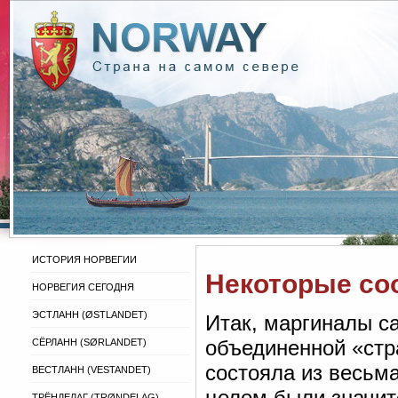
ИСТОРИЯ НОРВЕГИИ
Некоторые со
НОРВЕГИЯ СЕГОДНЯ
ЭСТЛАНН (ØSTLANDET)
Итак, маргиналы са
объединенной «стр
СЁРЛАНН (SØRLANDET)
состояла из весьма
ВЕСТЛАНН (VESTANDET)
целом были значит
ТРЁНДЕЛАГ (TRØNDELAG)