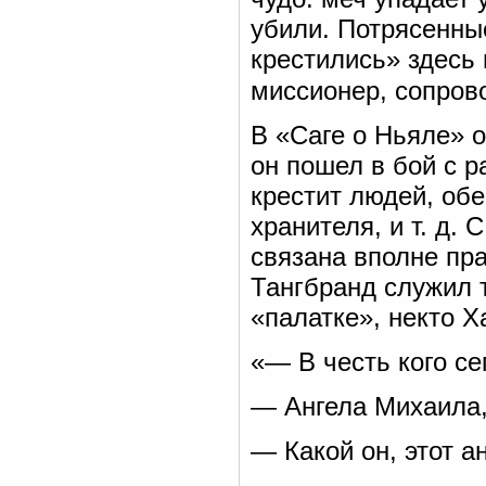
убили. Потрясенны
крестились» здесь 
миссионер, сопров
В «Саге о Ньяле» о
он пошел в бой с р
крестит людей, об
хранителя, и т. д.
связана вполне пр
Тангбранд служил 
«палатке», некто Х
«— В честь кого се
— Ангела Михаила,
— Какой он, этот 