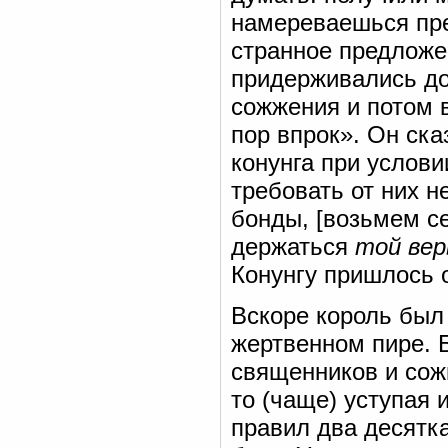
намереваешься прев
странное предложе
придерживались до
сожжения и потом в
пор впрок». Он ска
конунга при услови
требовать от них 
бонды, [возьмем се
держаться
той вер
Конунгу пришлось о
Вскоре король был
жертвенном пире. 
священников и сожг
то (чаще) уступая 
правил два десятка