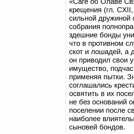
«Саге об Олаве Св
крещения (гл. CXII,
сильной дружиной 
собрания полнопра
здешние бонды ун
что в противном сл
скот и лошадей, а 
он приводил свои у
имущество, подчас
применяя пытки. З
соглашались крести
освятить в их пос
не без оснований 
поселении после св
наиболее влиятель
сыновей бондов.