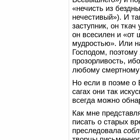
«нечисть из бездны»
нечестивый»). И т
заступник, он ткач
он всесилен и «от
мудростью». Или на
Господом, поэтому
прозорливость, ибо
любому смертному 
Но если в поэме о
сагах они так иску
всегда можно обна
Как мне представл
писать о старых вр
преследовала
соб
творцы письменного