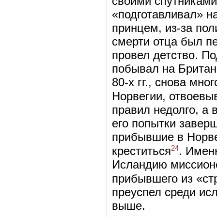
своими спутниками 
«подготавливал» на
принцем, из-за пол
смерти отца был пе
провел детство. По
побывал на Британ
80-х гг., снова мно
Норвегии, отвоевы
правил недолго, а
его попытки завер
прибывшие в Норве
24
креститься
. Имен
Исландию миссионе
прибывшего из «ст
преуспел среди ис
выше.