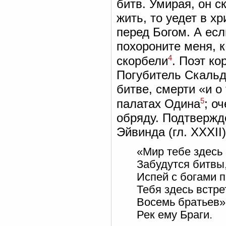
битв. Умирая, он с
жить, то уедет в х
перед Богом. А есл
похороните меня, к
4
скорбели
. Поэт к
Погубитель Скальд
битве, смерти «и о
5
палатах Одина
; о
обряду. Подтвержд
Эйвинда (гл. XXXII)
«Мир тебе здесь 
Забудутся битвы
Испей с богами п
Тебя здесь встре
Восемь братьев»
Рек ему Браги.