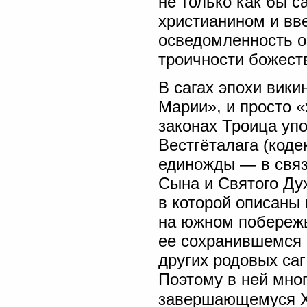
не только как бы 
христианином и вве
осведомленность о
троичности божеств
В сагах эпохи вики
Марии», и просто 
законах Троица уп
Вестгёталага (кодек
единожды — в связ
Сына и Святого Дух
в которой описаны 
на южном побережье
ее сохранившемся ви
других родовых саг
Поэтому в ней мно
завершающемуся XI