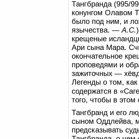
Тангбранда (995/99
конунгом Олавом Т
было под ним, и л
язычества. —
А.С.
крещеные исландцы
Ари сына Мара. Счи
окончательное крещ
проповедями и обр
зажиточных — хёвд
Легенды о том, как
содержатся в «Саг
того, чтобы в этом
Тангбранд и его л
сыном Оддлейва, м
предсказывать суд
Тангбранда, о чем 