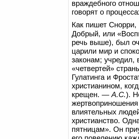
враждебного отнош
говорят о процесса
Как пишет Снорри,
Добрый, или «Восп
речь выше), был о
царили мир и спок
законам; учредил, 
«четвертей» страны
Гулатинга и Фроста
христианином, когд
крещен. —
А.С.
). 
жертвоприношения 
влиятельных людей
христианство. Одн
пятницам». Он при
его повелению каж