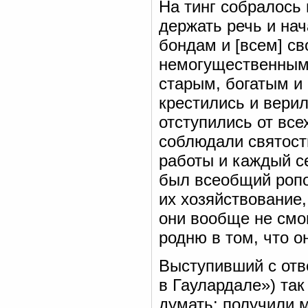
На тинг собралось 
держать речь и нач
бондам и [всем] с
немогущественным,
старым, богатым и
крестились и верил
отступились от все
соблюдали святост
работы и каждый с
был всеобщий ропот
их хозяйствование,
они вообще не смог
родню в том, что он
Выступивший с отв
в Гаулардале») так
думать: получили 