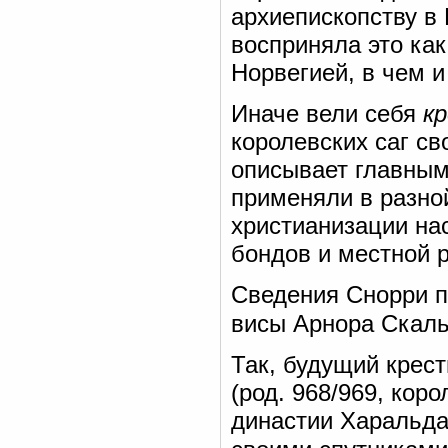
архиепископству в
восприняла это ка
Норвегией, в чем и
Иначе вели себя
к
королевских саг св
описывает главны
применяли в разно
христианизации нас
бондов и местной р
Сведения Снорри п
висы Арнора Скаль
Так, будущий крес
(род. 968/969, кор
династии Харальда