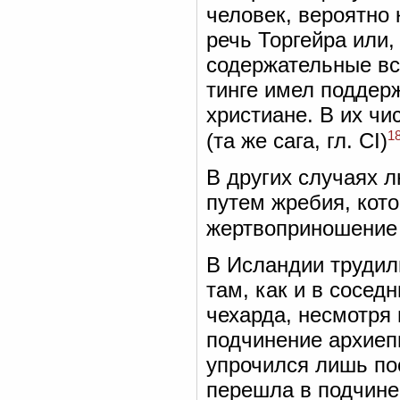
человек, вероятно 
речь Торгейра или,
содержательные вст
тинге имел поддер
христиане. В их ч
1
(та же сага, гл. CI)
В других случаях 
путем жребия, кото
жертвоприношение
В Исландии трудили
там, как и в сосед
чехарда, несмотря
подчинение архиеп
упрочился лишь пос
перешла в подчине