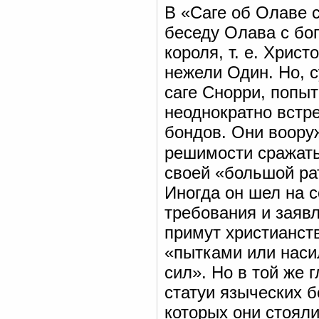
В «Саге об Олаве с
беседу Олава с бо
короля, т. е. Хрис
нежели Один. Но, 
саге Снорри, попыт
неоднократно встр
бондов. Они воору
решимости сражат
своей «большой ра
Иногда он шел на 
требования и заявл
примут христианств
«пытками или насил
сил». Но в той же 
статуи языческих б
которых они стоял