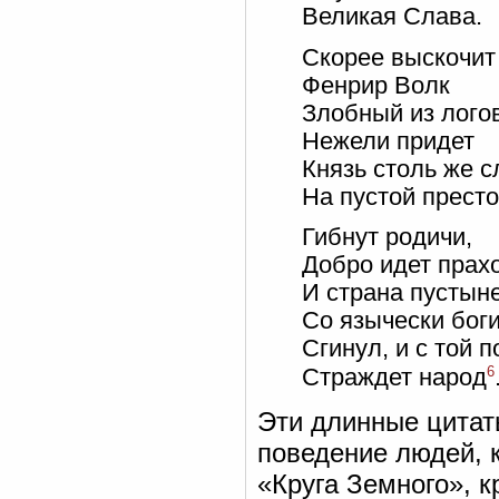
Великая Слава.
Скорее выскочит
Фенрир Волк
Злобный из лого
Нежели придет
Князь столь же 
На пустой престо
Гибнут родичи,
Добро идет прах
И страна пустын
Со язычески бог
Сгинул, и с той 
6
Страждет народ
Эти длинные цитат
поведение людей, 
«Круга Земного», 