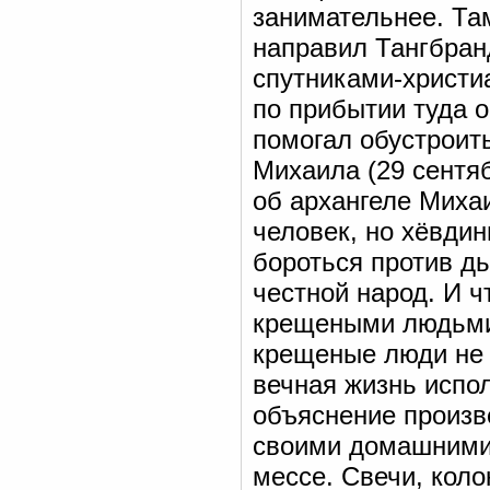
занимательнее. Там
направил Тангбран
спутниками-христи
по прибытии туда о
помогал обустроит
Михаила (29 сентя
об архангеле Миха
человек, но хёвдин
бороться против д
честной народ. И ч
крещеными людьми, 
крещеные люди не 
вечная жизнь испол
объяснение произве
своими домашними 
мессе. Свечи, кол