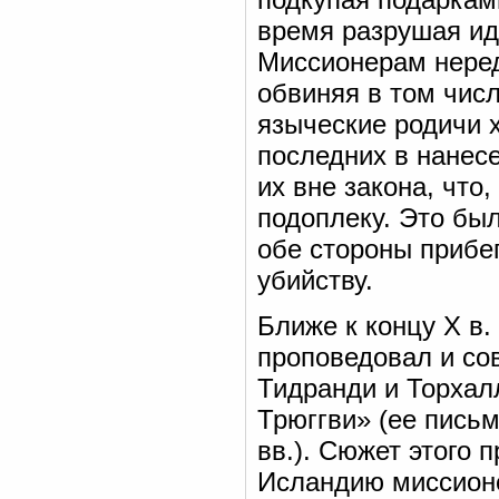
время разрушая ид
Миссионерам неред
обвиняя в том чис
языческие родичи х
последних в нанес
их вне закона, что
подоплеку. Это бы
обе стороны прибе
убийству.
Ближе к концу X в
проповедовал и со
Тидранди и Торхал
Трюггви» (ее пись
вв.). Сюжет этого 
Исландию миссионе