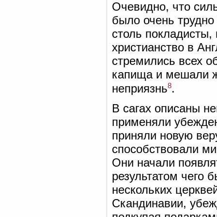
Очевидно, что сил
было очень трудно
столь покладисты, 
христианство в Анг
стремились всех об
капища и мешали 
8
неприязнь
.
В сагах описаны н
применяли убежден
приняли новую вер
способствовали мис
Они начали появлят
результатом чего б
нескольких церквей
Скандинавии, убеж
подкупая подарками