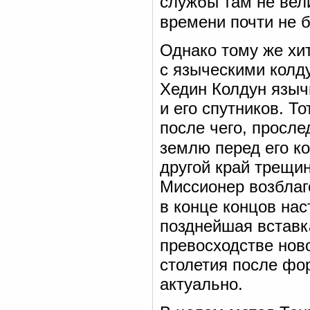
службы там не вел
времени почти не 
Однако тому же хи
с языческими колд
Хедин Колдун языч
и его спутников. 
после чего, просле
землю перед его к
другой край трещин
Миссионер возблаго
в конце концов нас
позднейшая вставк
превосходстве ново
столетия после фо
актуально.