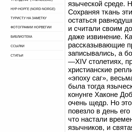
языческой среде. 
НУР-НОРГЕ (NORD-NORGE)
Сохраняя ткань эт
ТУРИСТУ НА ЗАМЕТКУ
остаться равнодуш
и считали своим до
ФОТОГРАФИИ НОРВЕГИИ
даже извинение. Ка
БИБЛИОТЕКА
рассказывающие п
ССЫЛКИ
записывались, а бо
СТАТЬИ
—XIV столетиях, пр
христианские репл
«эпоху саг», весьм
была тогда язычес
конунге Хаконе Доб
очень щедр. Но эт
повезло в день его
что настали времен
язычников, и свята