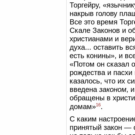
Торгейру, «язычник
накрыв голову плащ
Все это время Тор
Скале Законов и о
христианами и вери
духа... оставить в
есть конины», и вс
«Потом он сказал 
рождества и пасхи 
казалось, что их с
введена
законом
, 
обращены в христиа
16
домам»
.
С каким настроени
принятый закон — 