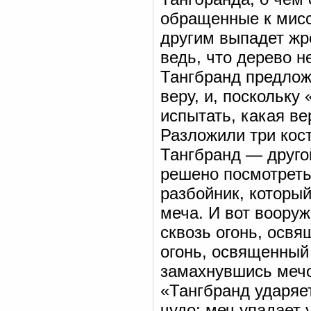
обращенные к мисс
другим выпадет жр
ведь, что дерево н
Тангбранд предлож
веру, и, поскольку
испытать, какая в
Разложили три кост
Тангбранд — друго
решено посмотреть,
разбойник, который
меча. И вот вооруж
сквозь огонь, осв
огонь, освященный 
замахнувшись мечо
«Тангбранд ударяет
чудо: меч упадает 