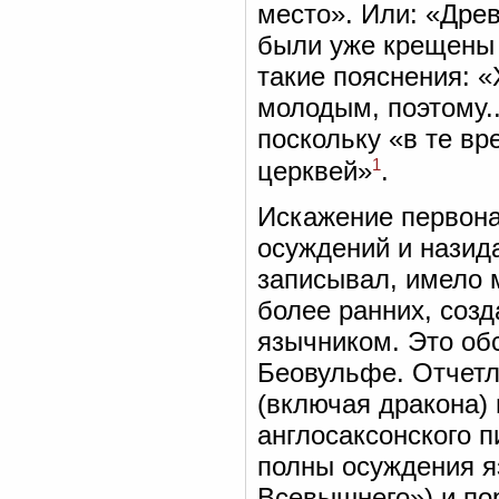
место». Или: «Дре
были уже крещены 
такие пояснения: 
молодым, поэтому..
поскольку «в те в
1
церквей»
.
Искажение первона
осуждений и назида
записывал, имело м
более ранних, созд
язычником. Это об
Беовульфе. Отчетл
(включая дракона) 
англосаксонского п
полны осуждения я
Всевышнего») и по