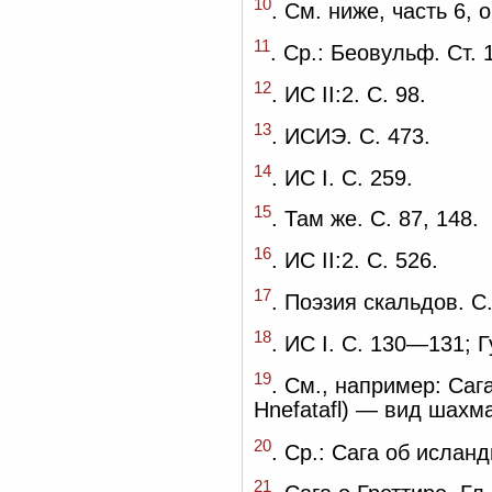
10
. См. ниже, часть 6, 
11
. Ср.: Беовульф. Ст. 
12
. ИС II:2. С. 98.
13
. ИСИЭ. С. 473.
14
. ИС I. С. 259.
15
. Там же. С. 87, 148.
16
. ИС II:2. С. 526.
17
. Поэзия скальдов. С.
18
. ИС I. С. 130—131; Г
19
. См., например: Сага
Hnefatafl) — вид шахма
20
. Ср.: Сага об исланд
21