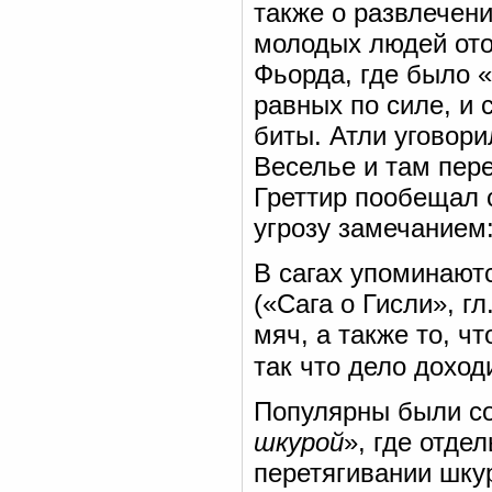
также о развлечен
молодых людей ото
Фьорда, где было 
равных по силе, и
биты. Атли уговори
Веселье и там пер
Греттир пообещал 
угрозу замечанием:
В сагах упоминаютс
(«Сага о Гисли», гл
мяч, а также то, чт
так что дело дохо
Популярны были со
шкурой
», где отде
перетягивании шку