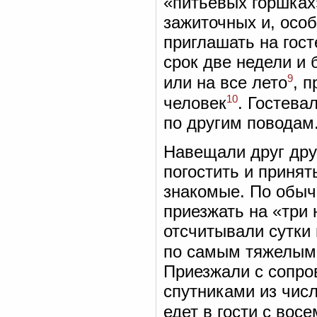
«питьевых горшках
зажиточных и, особ
приглашать на гос
срок две недели и 
9
или на все лето
, 
10
человек
. Гостева
по другим поводам
Навещали друг дру
погостить и принят
знакомые. По обыч
приезжать на «три 
отсчитывали сутки п
по самым тяжелым 
Приезжали с сопро
спутниками из чис
едет в гости с во