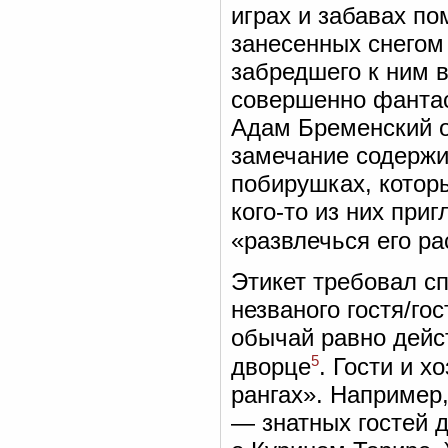
играх и забавах по
занесенных снегом
забредшего к ним в
совершенно фантас
Адам Бременский о
замечание содержит
побирушках, котор
кого-то из них при
«развлечься его р
Этикет требовал сп
незваного гостя/го
обычай равно дейс
5
дворце
. Гости и х
рангах». Например,
— знатных гостей д