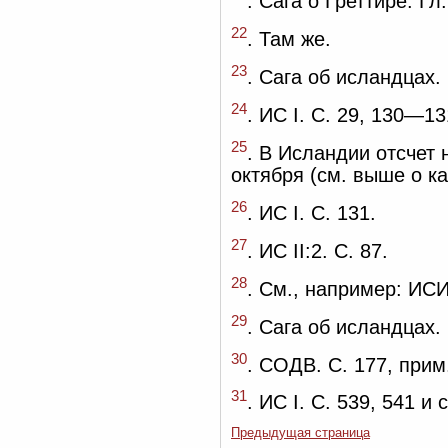
. Сага о Греттире. Гл
22
. Там же.
23
. Сага об исландцах.
24
. ИС I. С. 29, 130—1
25
. В Исландии отсчет
октября (см. выше о к
26
. ИС I. С. 131.
27
. ИС II:2. С. 87.
28
. См., например: ИСИ
29
. Сага об исландцах.
30
. СОДВ. С. 177, прим.
31
. ИС I. С. 539, 541 и с
Предыдущая страница