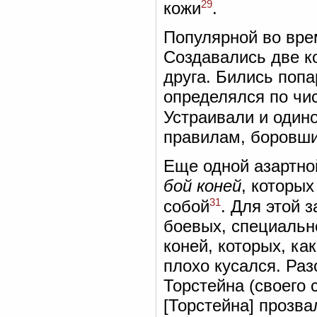
29
кожи
.
Популярной во вре
Создавались две к
друга. Бились попа
определялся по чи
Устраивали и один
правилам, боровши
Еще одной азартно
бой коней
, которы
31
собой
. Для этой 
боевых, специальн
коней, которых, ка
плохо кусался. Раз
Торстейна (своего
[Торстейна] прозва