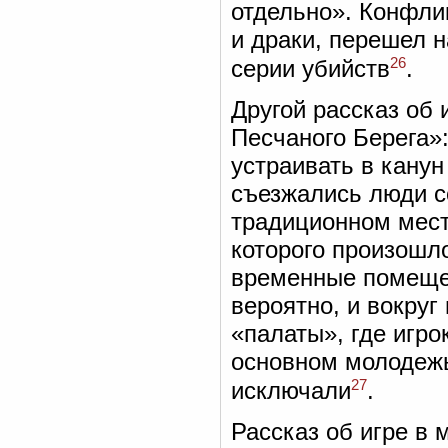
отдельно». Конфлик
и драки, перешел н
26
серии убийств
.
Другой рассказ об 
Песчаного Берега»
устраивать в канун
съезжались люди со
традиционном мест
которого произошло
временные помещен
вероятно, и вокруг
«палаты», где игро
основном молодежь
27
исключали
.
Рассказ об игре в м