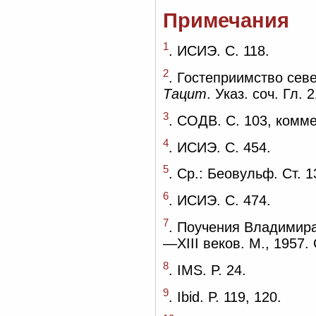
Примечания
1
. ИСИЭ. С. 118.
2
. Гостеприимство сев
Тацит
. Указ. соч. Гл. 
3
. СОДВ. С. 103, комме
4
. ИСИЭ. С. 454.
5
. Ср.: Беовульф. Ст. 
6
. ИСИЭ. С. 474.
7
. Поучения Владимира
—XIII веков. М., 1957. 
8
. IMS. P. 24.
9
. Ibid. P. 119, 120.