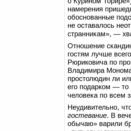
о Курином Торире»)
намерения пришедш
обоснованные подо
не оставалось нео
странникам», — хва
Отношение скандин
гостям лучше всего
Рюриковича по про
Владимира Мономах
простолюдин ли или
его подарком — то 
человека по всем 
Неудивительно, чт
гостевание
. В ве
обычаю» варили бр