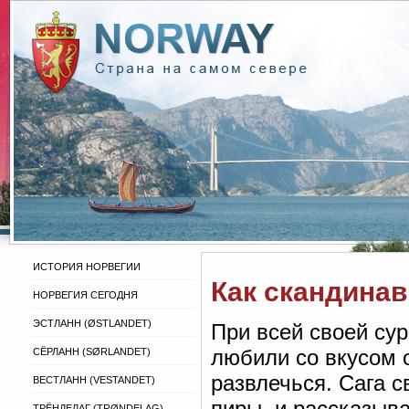
ИСТОРИЯ НОРВЕГИИ
Как скандина
НОРВЕГИЯ СЕГОДНЯ
ЭСТЛАНН (ØSTLANDET)
При всей своей су
любили со вкусом 
СЁРЛАНН (SØRLANDET)
развлечься. Сага с
ВЕСТЛАНН (VESTANDET)
пиры, и рассказыва
ТРЁНДЕЛАГ (TRØNDELAG)