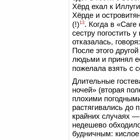
Хёрд ехал к Иллуг
Хёрде и островитян
13
(!)
. Когда в «Саг
сестру погостить у
отказалась, говоря
После этого другой
людьми и принял е
пожелала взять с 
Длительные гостев
ночей» (вторая по
плохими погодными
растягивались до 
крайних случаях — 
недешево обходило
будничным: кислое 