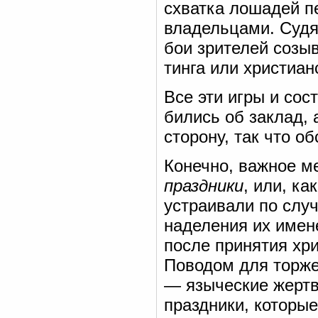
схватка лошадей п
владельцами. Судя 
бои зрителей созыв
тинга или христианс
Все эти игры и сос
бились об заклад, 
сторону, так что о
Конечно, важное м
праздники
, или, ка
устраивали по слу
наделения их имене
после принятия хр
Поводом для торже
— языческие жертв
праздники, которы