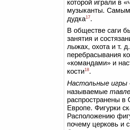
которой играли в «ч
музыканты. Самым
17
дудка
.
В обществе саги б
занятия и состязани
лыжах, охота и т. 
перебрасывания ко
«командами» и нас
18
кости
.
Настольные игры
называемые
тавл
распространены в С
Европе. Фигурки ск
Расположению фигу
почему церковь и 