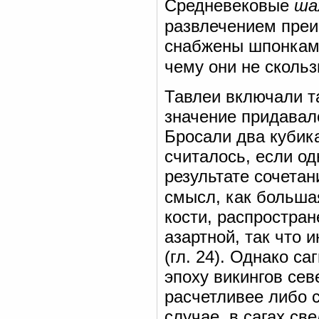
Средневековые
ша
развлечением пре
снабжены шпонками
чему они не сколь
Тавлеи включали т
значение придавало
Бросали два кубик
считалось, если о
результате сочета
смысл, как больша
кости, распростра
азартной, так что 
(гл. 24). Однако с
эпоху викингов се
расчетливее либо с
случае, в сагах св