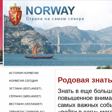
ИСТОРИЯ НОРВЕГИИ
Родовая знать
НОРВЕГИЯ СЕГОДНЯ
ЭСТЛАНН (ØSTLANDET)
Знать в еще больш
повышенное внимани
СЁРЛАНН (SØRLANDET)
самых важных собы
ВЕСТЛАНН (VESTANDET)
«войти в сагу» мог
ТРЁНДЕЛАГ (TRØNDELAG)