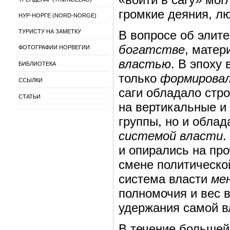
громкие деяния, л
НУР-НОРГЕ (NORD-NORGE)
ТУРИСТУ НА ЗАМЕТКУ
В вопросе об элите
богатстве
, матер
ФОТОГРАФИИ НОРВЕГИИ
властью
. В эпоху
БИБЛИОТЕКА
только
формирова
ССЫЛКИ
саги обладало стро
СТАТЬИ
на вертикальные и
группы, но и обла
системой власти
.
и опирались на про
смене политическо
система власти
ме
полномочия и вес в
удержания самой в
В течение большей