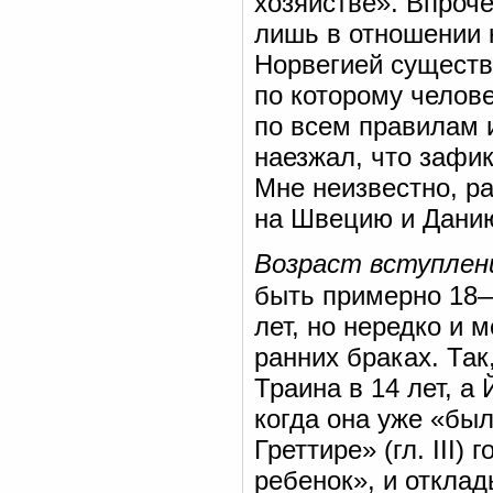
хозяйстве». Впроче
лишь в отношении 
Норвегией существ
по которому челов
по всем правилам и
наезжал, что зафи
Мне неизвестно, р
на Швецию и Дани
Возраст вступлени
быть примерно 18
лет, но нередко и 
ранних браках. Так
Траина в 14 лет, а
когда она уже «был
Греттире» (гл. III)
ребенок», и откла