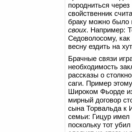
породниться через 
свойственник счита
браку можно было 
своих
. Например: 
Седоволосому, как
весну ездить на хут
Брачные связи игра
необходимость за
рассказы о столкн
саги. Пример этому
Широком Фьорде из
мирный договор ст
сына Торвальда к 
семьи: Гицур имел 
поскольку тот убил 