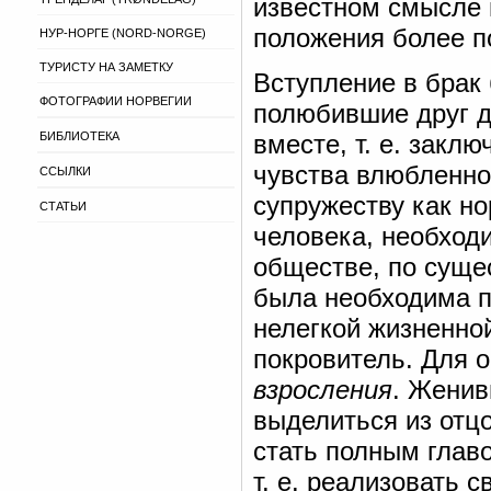
известном смысле 
положения более п
НУР-НОРГЕ (NORD-NORGE)
ТУРИСТУ НА ЗАМЕТКУ
Вступление в брак
ФОТОГРАФИИ НОРВЕГИИ
полюбившие друг д
БИБЛИОТЕКА
вместе, т. е. закл
чувства влюбленно
ССЫЛКИ
супружеству как н
СТАТЬИ
человека, необход
обществе, по суще
была необходима п
нелегкой жизненно
покровитель. Для 
взросления
. Женив
выделиться из отцо
стать полным глав
т. е. реализовать 