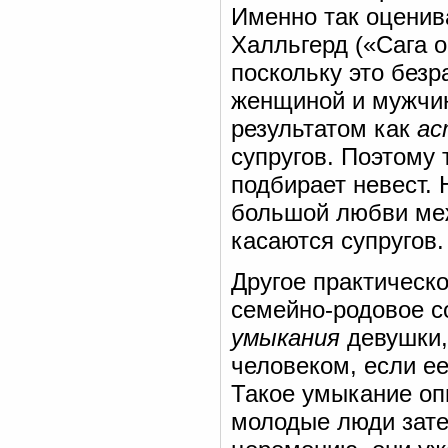
Именно так оценив
Халльгерд («Сага о
поскольку это без
женщиной и мужчин
результатом как
ас
супругов. Поэтому
подбирает невест. 
большой любви меж
касаются супругов.
Другое практическо
семейно-родовое с
умыкания
девушки,
человеком, если ее
Такое умыкание оп
молодые люди зат