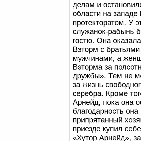
делам и остановилс
области на западе
протекторатом. У э
служанок-рабынь б
гостю. Она оказал
Вэторм с братьями 
мужчинами, а женщ
Вэторма за полсотн
дружбы». Тем не м
за жизнь свободно
серебра. Кроме тог
Арнейд, пока она о
благодарность она
припрятанный хозя
приезде купил себ
«Хутор Арнейд», з