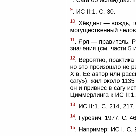
9
. ИС II:1. С. 30.
10
. Хёвдинг — вождь, г
могущественный человек
11
. Ярл — правитель. Р
значения (см. части 5 и
12
. Вероятно, практика
но это произошло не ра
X в. Ее автор или расс
сагу»), жил около 1135
он и привнес в сагу ис
Циммерлинга к ИС II:1.
13
. ИС II:1. С. 214, 217,
14
. Гуревич, 1977. С. 46
15
. Например: ИС I. С. 