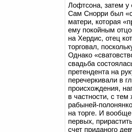
Лофтсона, затем у 
Сам Снорри был «со
матери, которая «п
ему покойным отцо
на Хердис, отец к
торговал, поскольк
Однако «сватовств
свадьба состоялас
претендента на рук
перечеркивали в гл
происхождения, на
в частности, с те
рабыней-полонянкой
на торге. И вообще
первых, прирастит
счет приданого де