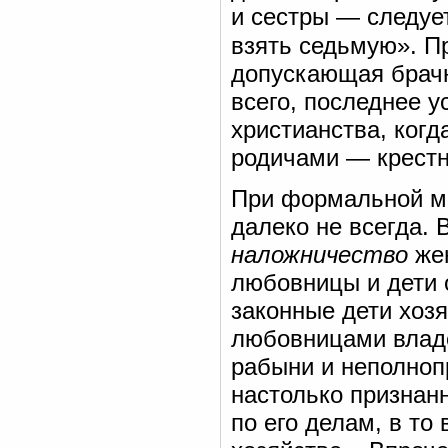
и сестры — следует
взять седьмую». П
допускающая брачн
всего, последнее 
христианства, ког
родичами — крестн
При формальной мо
далеко не всегда.
наложничество
жен
любовницы и дети о
законные дети хозя
любовницами владе
рабыни и неполноп
настолько признан
по его делам, в то