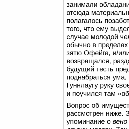
занимали обладан
отсюда материальн
полагалось позабот
того, что ему выде
случае молодой чел
обычно в пределах 
зятю Офейга, и/или
возвращался, разд
будущий тесть пре
поднабраться ума, 
Гуннлаугу руку сво
и поучился там «о
Вопрос об имущест
рассмотрен ниже. 
упоминание о
вено