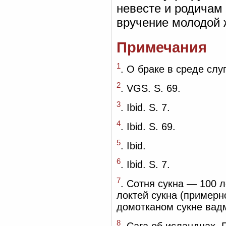
невесте и родичам 
вручение молодой 
Примечания
1
. О браке в среде слуг
2
. VGS. S. 69.
3
. Ibid. S. 7.
4
. Ibid. S. 69.
5
. Ibid.
6
. Ibid. S. 7.
7
. Сотня сукна — 100 л
локтей сукна (примерн
домотканом сукне вад
8
. Сага об исландцах. Гл