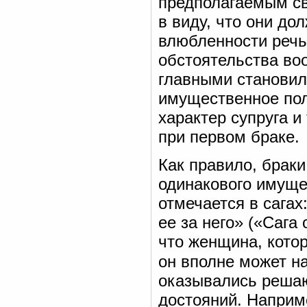
предполагаемым св
в виду, что они до
влюбленности речь 
обстоятельства во
главными становил
имущественное пол
характер супруга и
при первом браке.
Как правило, брак
одинакового имущес
отмечается в сагах
ее за него» («Сага 
что женщина, кото
он вполне может н
оказывались решаю
достояний. Наприм