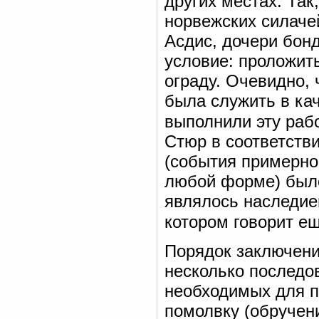
других местах. Так
норвежских силаче
Асдис, дочери бон
условие: проложить
ограду. Очевидно, 
была служить в ка
выполнили эту рабо
Стюр в соответств
(события примерно 
любой форме) был
являлось наследие
котором говорит ещ
Порядок заключени
несколько последо
необходимых для п
помолвку (обручени