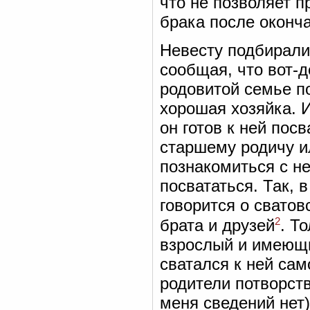
что не позволяет 
брака после оконча
Невесту подбирали
сообщая, что вот-д
родовитой семье п
хорошая хозяйка. И
он готов к ней пос
старшему родичу ил
познакомиться с не
посвататься. Так, 
говорится о сватов
2
брата и друзей
. Т
взрослый и имеющи
сватался к ней сам
родители потворств
меня сведений нет)