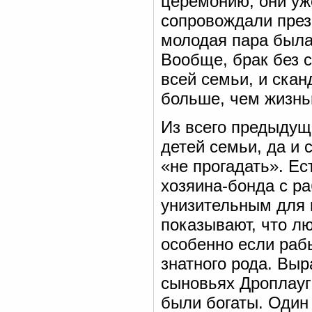
церемонию, они уже
сопровождали презр
молодая пара была
Вообще, брак без 
всей семьи, и ска
больше, чем жизнь
Из всего предыдуще
детей семьи, да и
«не прогадать». Ес
хозяина-бонда с р
унизительным для 
показывают, что л
особенно если раб
знатного рода. Вы
сыновьях Дроплауг
были богаты. Один 