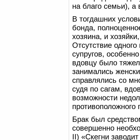
на благо семьи), а
В тогдашних услов
бонда, полноценно
хозяина, и хозяйк
Отсутствие одного 
супругов, особенно
вдовцу было тяжел
занимались женски
справлялись со мн
судя по сагам, вдо
возможности недол
противоположного п
Брак был средство
совершенно необход
II) «Скегни заводи