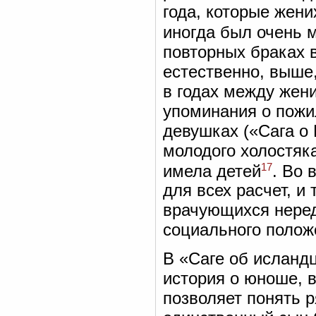
года, которые жени
иногда был очень 
повторных браках 
естественно, выше,
в годах между жени
упоминания о пожи
девушках («Сага о Г
молодого холостяка
17
имела детей
. Во 
для всех расчет, и
врачующихся неред
социального полож
В «Саге об исландц
история о юноше, 
позволяет понять 