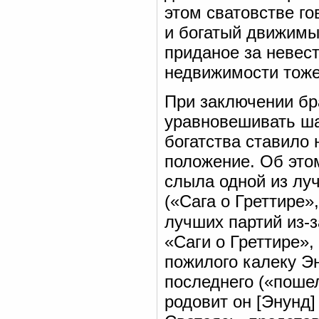
этом сватовстве го
и богатый движимы
приданое за невест
недвижимости тоже 
При заключении бр
уравновешивать ша
богатства ставило 
положение. Об этом
слыла одной из луч
(«Сага о Греттире»,
лучших партий из-
«Саги о Греттире»,
пожилого калеку Э
последнего («пошел
родовит он [Энунд]