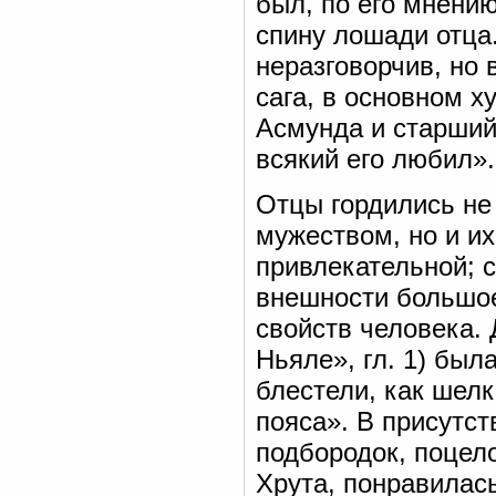
был, по его мнению
спину лошади отца
неразговорчив, но 
сага, в основном ху
Асмунда и старший
всякий его любил».
Отцы гордились не 
мужеством, но и и
привлекательной; 
внешности большое
свойств человека. 
Ньяле», гл. 1) был
блестели, как шелк
пояса». В присутств
подбородок, поцело
Хрута, понравилась