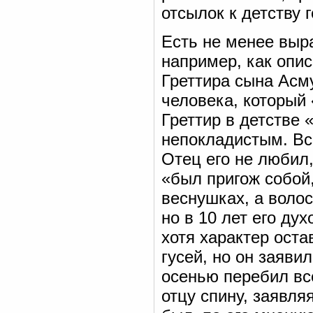
отсылок к детству 
Есть не менее выра
например, как опис
Греттира сына Асму
человека, который 
Греттир в детстве
непокладистым. Вс
Отец его не любил,
«был пригож собой,
веснушках, а волос
но в 10 лет его ду
хотя характер оста
гусей, но он заяви
осенью перебил все
отцу спину, заявля