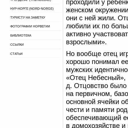
проходили у ребенк
женском окружении.
НУР-НОРГЕ (NORD-NORGE)
они с ней жили. От
ТУРИСТУ НА ЗАМЕТКУ
любили их по больш
ФОТОГРАФИИ НОРВЕГИИ
активно участвова
БИБЛИОТЕКА
взрослыми».
ССЫЛКИ
Но вообще отец иг
СТАТЬИ
хорошо понимал ее
мужских идентично
«Отец Небесный», в
д. Отцовство было 
на первичном, базо
основной ячейки о
чести и памяти род
обеспечивающий ее
в домохозяйстве и