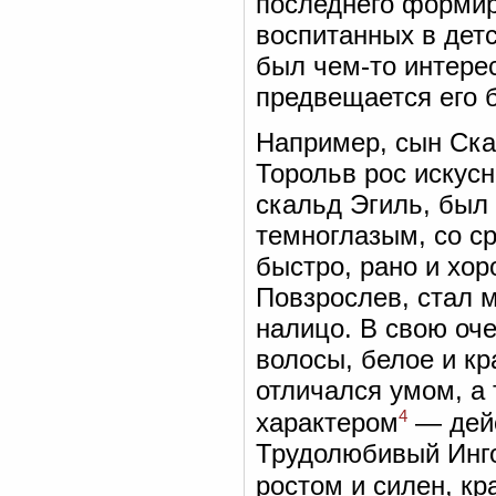
последнего формир
воспитанных в дет
был чем-то интерес
предвещается его 
Например, сын Ска
Торольв рос искусн
скальд Эгиль, был
темноглазым, со с
быстро, рано и хор
Повзрослев, стал 
налицо. В свою оч
волосы, белое и к
отличался умом, а
4
характером
— дейс
Трудолюбивый Ингол
ростом и силен, кр