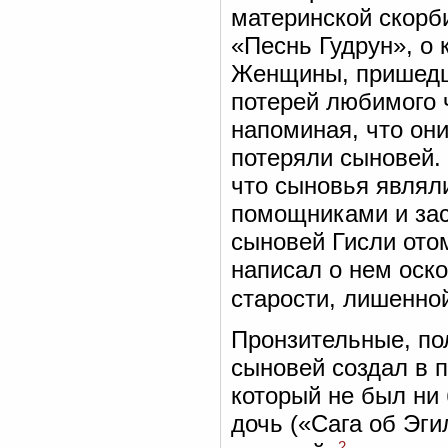
материнской скорби
«Песнь Гудрун», о
Женщины, пришедши
потерей любимого 
напоминая, что они
потеряли сыновей. 
что сыновья являл
помощниками и зас
сыновей Гисли отом
написал о нем оско
старости, лишенно
Пронзительные, по
сыновей создал в 
который не был ни 
дочь («Сага об Эгил
2