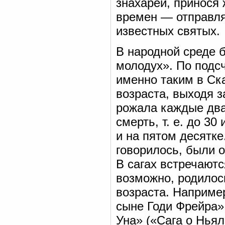
знахарей, принося 
времен — отправля
известных святых.
В народной среде 
молодух». По подс
именно таким в Ск
возраста, выходя 
рожала каждые два-
смерть, т. е. до 3
и на пятом десятке
говорилось, были о
В сагах встречаютс
возможно, родилось
возраста. Наприме
сыне Годи Фрейра»,
Уна» («Сага о Ньяле