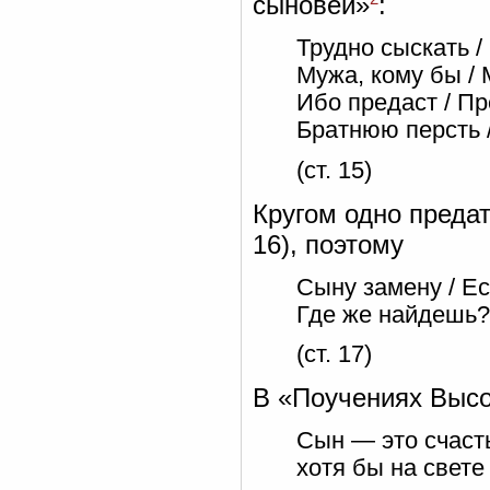
сыновей»
:
Трудно сыскать /
Мужа, кому бы / 
Ибо предаст / П
Братнюю персть 
(ст. 15)
Кругом одно предат
16), поэтому
Сыну замену / Е
Где же найдешь?
(ст. 17)
В «Поучениях Высо
Сын — это счаст
хотя бы на свете