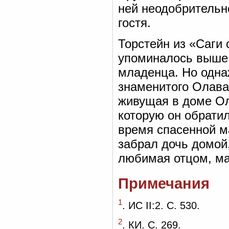
ней неодобрительн
гостя.
Торстейн из «Саги 
упоминалось выше,
младенца. Но однаж
знаменитого Олава
живущая в доме Ол
которую он обратил
время спасенной м
забрал дочь домой,
любимая отцом, мат
Примечания
1
. ИС II:2. С. 530.
2
. КИ. С. 269.