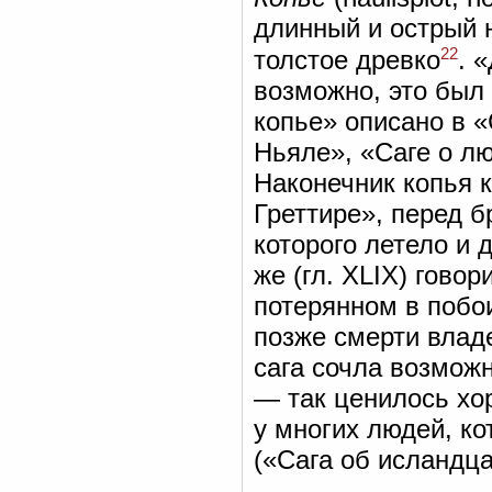
длинный и острый н
22
толстое древко
. 
возможно, это был 
копье» описано в «
Ньяле», «Саге о лю
Наконечник копья к
Греттире», перед б
которого летело и 
же (гл. XLIX) гово
потерянном в побо
позже смерти владе
сага сочла возмож
— так ценилось хо
у многих людей, к
(«Сага об исландцах