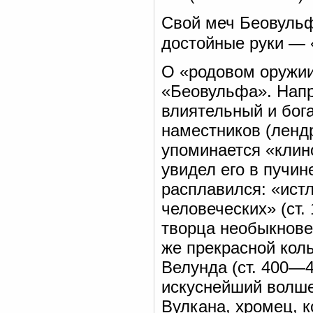
Свой меч Беовульф
достойные руки —
О «родовом оружии»
«Беовульфа». Напри
влиятельный и бог
наместников (ленд
упоминается «клин
увидел его в пучине
расплавился: «истл
человеческих» (ст.
творца необыкновен
же прекрасной кол
Велунда (ст. 400—
искуснейший волше
Вулкана, хромец, 