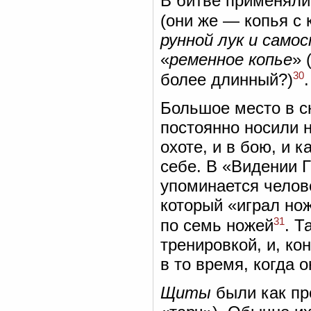
В битве применяли
(они же — копья с
рунной лук и само
«
ременное копье
» 
30
более длинный?)
.
Большое место в 
постоянно носили н
охоте, и в бою, и 
себе. В «Видении 
упоминается челов
который «играл нож
31
по семь ножей
. Т
тренировкой, и, ко
в то время, когда 
Щиты
были как пр