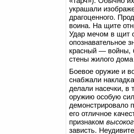
«тарч»). Обычно и
украшали изображе
драгоценного. Про
воина. На щите отн
Удар мечом в щит 
опознавательное зн
красный — войны,
стены жилого дома 
Боевое оружие и в
снабжали накладка
делали насечки, в 
оружию особую сил
демонстрировало 
его отличное качес
признаком
высоко
зависть. Неудивите