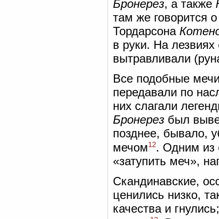
Бронерез
, а также
там же говорится 
Тордарсона
Котен
в руки. На лезвия
вытравливали (руна
Все подобные мечи
передавали по насл
них слагали легенд
Бронерез
был вывез
позднее, бывало, у
12
мечом
. Одним из
«затупить меч», н
Скандинавские, ос
ценились низко, та
качества и гнулись