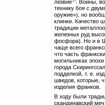
13
лезвие
. Воины, 
технику боя с дву
оружие»), но вооб
клинки. Качество 
традиции металлоо
железных руд высо
фосфора). Но и в 
чаще всего франкс
что часть франкск
могильниках эпохи 
города Скирингсса
подделкой, т. е. и
шведов, которые, ч
изделия франков.
В ходу были тради
скандинавский ме