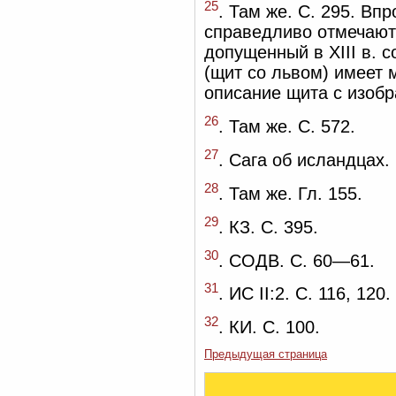
25
. Там же. С. 295. Вп
справедливо отмечают 
допущенный в XIII в. 
(щит со львом) имеет 
описание щита с изоб
26
. Там же. С. 572.
27
. Сага об исландцах. 
28
. Там же. Гл. 155.
29
. КЗ. С. 395.
30
. СОДВ. С. 60—61.
31
. ИС II:2. С. 116, 120.
32
. КИ. С. 100.
Предыдущая страница