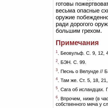
готовы пожертвова
весьма опасные сх
оружие побежденног
ради дорогого оруж
большим грехом.
Примечания
1
. Беовульф. С. 9, 12, 
2
. БЭН. С. 99.
3
. Песнь о Велунде // 
4
. Там же. Ст. 5, 18, 21,
5
. Сага об исландцах. Г
6
. Впрочем, ниже (в ча
собственного меча у сл