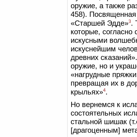
оружие, а также ра
458). Посвященная
3
«Старшей Эдде»
.
которые, согласно
искусными волшебн
искуснейшим челов
древних сказаний».
оружие, но и укра
«нагрудные пряжки
превращая их в дор
4
крыльях»
.
Но вернемся к исла
состоятельных исл
стальной шишак (т.
[драгоценным] мет