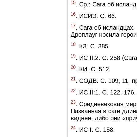
15
. Ср.: Сага об исланд
16
. ИСИЭ. С. 66.
17
. Сага об исландцах. 
Дроплауг носила герои
18
. КЗ. С. 385.
19
. ИС II:2. С. 258 (Са
20
. КИ. С. 512.
21
. СОДВ. С. 109, 11, п
22
. ИС II:1. С. 122, 176.
23
. Средневековая ме
Названная в саге длин
виднее, либо они «при
24
. ИС I. С. 158.