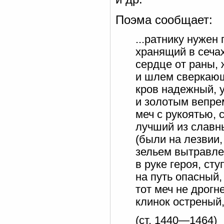
Поэма сообщает:
...ратнику нужен
хранящий в сеча
сердце от раны, 
и шлем сверкающ
кров надежный, 
и золотым вепре
меч с рукоятью, 
лучший из славн
(были на лезвии,
зельем вытравле
в руке героя, ст
на путь опасный
тот меч не дрогн
клинок остреный,
(ст. 1440—1464)