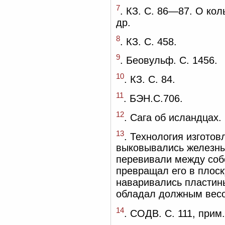
7
. КЗ. С. 86—87. О коль
др.
8
. КЗ. С. 458.
9
. Беовульф. С. 1456.
10
. КЗ. С. 84.
11
. БЭН.С.706.
12
. Сага об исландцах. 
13
. Технология изгото
выковывались железны
перевивали между соб
превращал его в плоск
наваривались пластины
обладал должным весом
14
. СОДВ. С. 111, прим.