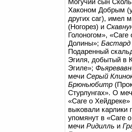
Могучий сын Сколь
Хаконом Добрым (у
других саг), имел 
(Ногорез) и
Скавну
Голоногом», «Саге 
Долины»;
Бастард
Подаренный скаль
Эгиля, добытый в 
Эгиле»;
Фьяревавн
мечи
Серый Клино
Брюньюбитр
(Прок
Стурлунгах». О ме
«Саге о Хейдреке» 
выковали карлики п
упомянут в «Саге 
мечи
Ридилль
и
Гр