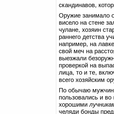
скандинавов, котор
Оружие занимало о
висело на стене з
чулане, хозяин ста
раннего детства уч
например, на лавк
свой меч на рассто
выезжали безоружн
проверкой на выпа
лица, то и те, вкл
всего хозяйским о
По обычаю мужчины
пользовались и во
хорошими
лучника
челяди бонды пред