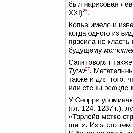
был нарисован лев 
25
XXI)
.
Копье имело и изв
когда одного из ви
просила не класть 
будущему
мстите
Саги говорят также
27
Туми
. Метательн
также и для того, 
или стены осажден
У Снорри упомина
(гл. 124, 1237 г.), 
«Торлейв метко стр
щит». Из этого тек