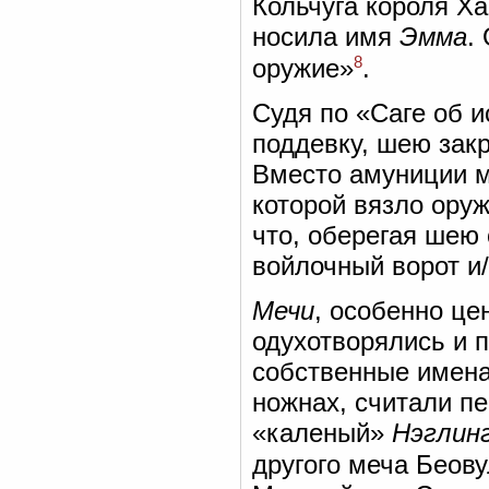
Кольчуга короля Хар
носила имя
Эмма
.
8
оружие»
.
Судя по «Саге об и
поддевку, шею закр
Вместо амуниции м
которой вязло оруж
что, оберегая шею 
войлочный ворот и
Мечи
, особенно це
одухотворялись и 
собственные имена
ножнах, считали 
«каленый»
Нэглин
другого меча Бео