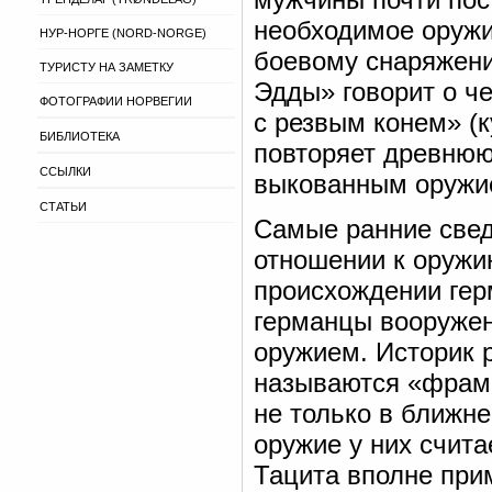
необходимое оружи
НУР-НОРГЕ (NORD-NORGE)
боевому снаряжению
ТУРИСТУ НА ЗАМЕТКУ
Эдды» говорит о че
ФОТОГРАФИИ НОРВЕГИИ
с резвым конем» (
БИБЛИОТЕКА
повторяет древнюю
ССЫЛКИ
выкованным оружие
СТАТЬИ
Самые ранние свед
отношении к оружию
происхождении герма
германцы вооружен
оружием. Историк р
называются «фраме
не только в ближне
оружие у них счит
Тацита вполне прим