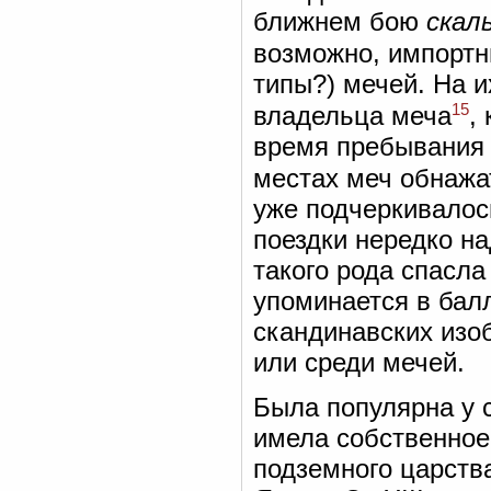
ближнем бою
скал
возможно, импорт
типы?) мечей. На 
15
владельца меча
,
время пребывания в
местах меч обнажа
уже подчеркивалось
поездки нередко н
такого рода спасла
упоминается в бал
скандинавских изо
или среди мечей.
Была популярна у 
имела собственное
подземного царств