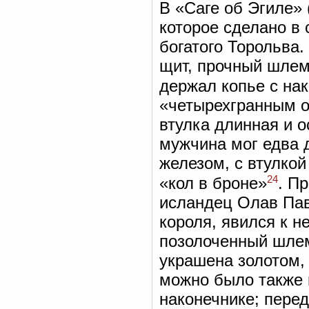
В «Саге об Эгиле» (
которое сделано в 
богатого Торольва.
щит, прочный шлем
держал копье с нак
«четырехгранным о
втулка длинная и о
мужчина мог едва 
железом, с втулкой
24
«кол в броне»
. П
исландец Олав Пав
короля, явился к н
позолоченный шлем
украшена золотом, 
можно было также 
наконечнике; перед