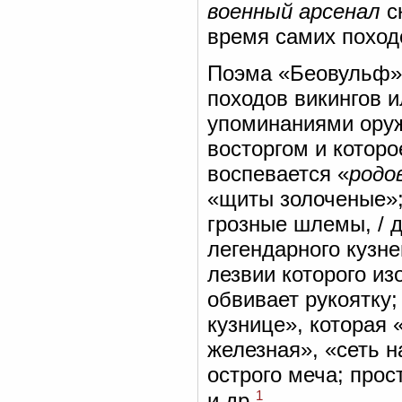
военный арсенал
ск
время самих поход
Поэма «Беовульф»,
походов викингов и
упоминаниями оруж
восторгом и которо
воспевается «
родо
«щиты золоченые»; 
грозные шлемы, / д
легендарного кузне
лезвии которого из
обвивает рукоятку;
кузнице», которая 
железная», «сеть 
острого меча; прос
1
и др.