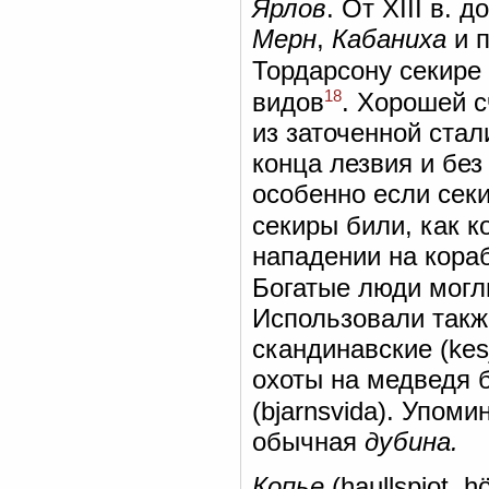
Ярлов
. От XIII в.
Мерн
,
Кабаниха
и п
Тордарсону секире
18
видов
. Хорошей 
из заточенной стал
конца лезвия и без
особенно если сек
секиры били, как к
нападении на кора
Богатые люди могл
Использовали такж
скандинавские (kesj
охоты на медведя 
(bjarnsvida). Упом
обычная
дубина.
Копье
(haullspiot, 