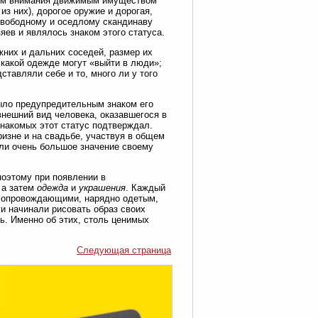
йным внимания движимым имуществом
из них), дорогое оружие и дорогая,
свободному и оседлому скандинаву
яев и являлось знаком этого статуса.
них и дальних соседей, размер их
 какой одежде могут «выйти в люди»;
тавляли себе и то, много ли у того
было предупредительным знаком его
внешний вид человека, оказавшегося в
знакомых этот статус подтверждал.
ризне и на свадьбе, участвуя в общем
али очень большое значение своему
поэтому при появлении в
 а затем
одежда
и
украшения
. Каждый
 сопровождающими, нарядно одетым,
и начинали рисовать образ своих
нь. Именно об этих, столь ценимых
Следующая страница