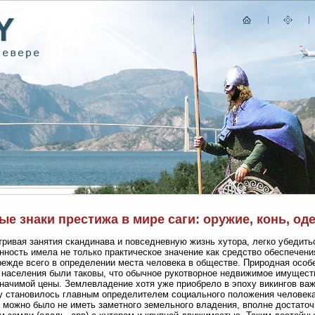
е знаки престижа в мире саги: оружие, конь, од
ривая занятия скандинава и повседневную жизнь хутора, легко убедитьс
нность имела не только практическое значение как средство обеспечени
режде всего в определении места человека в обществе. Природная особе
 населения были таковы, что обычное рукотворное недвижимое имуществ
начимой цены. Землевладение хотя уже приобрело в эпоху викингов важ
 становилось главным определителем социального положения человека.
 можно было не иметь заметного земельного владения, вполне достато