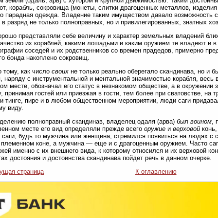
м земли (одаль, арв) с хутором и крупной движимостью. Таким досто
от, корабль, сокровища (монеты, слитки драгоценных металлов, изделия 
о парадная одежда. Владение таким имуществом давало возможность 
 в разряд не только полноправных, но и привилегированных, знатных хоз
рошо представляли себе величину и характер земельных владений ближ
качество их кораблей, какими лошадьми и каким оружием те владеют и в
ографии соседей и их родственников со времен прадедов, примерно предс
го бонда накоплено сокровищ.
 тому, как число
своих
не только реально оберегало скандинава, но и 
, наряду с инструментальной и ментальной значимостью корабля, весь 
ом месте, обозначал его статус в незнакомом обществе, а в окружении 
, принимая гостей или приезжая в гости, тем более при сватовстве, на т
и-тинге, пире и в любом общественном мероприятии, люди саги придав
у виду.
делению полноправный скандинав, владелец одаля (арва) был
воином
, 
енном месте его вид определяли прежде всего
оружие
и
верховой
конь,
 саги, будь то мужчина или женщина, стремился появиться на людях с
 племенном коне, а мужчина — еще и с драгоценным оружием. Часто саг
жей именно с их внешнего вида, к которому относился и их верховой ко
ах достояния и достоинства скандинава пойдет речь в данном очерке.
ущая страница
К оглавлению