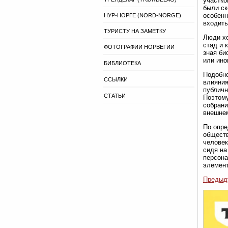
участко
были ск
особенн
НУР-НОРГЕ (NORD-NORGE)
входить
ТУРИСТУ НА ЗАМЕТКУ
Люди хо
стад и 
ФОТОГРАФИИ НОРВЕГИИ
зная би
или ино
БИБЛИОТЕКА
Подобно
ССЫЛКИ
влияния
публичн
СТАТЬИ
Поэтому
собрани
внешнем
По опре
обществ
человек
сидя на
персона
элемент
Предыд