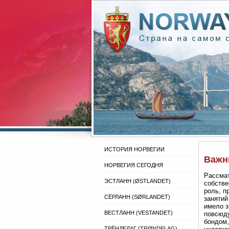
ИСТОРИЯ НОРВЕГИИ
Важны
НОРВЕГИЯ СЕГОДНЯ
Рассмат
ЭСТЛАНН (ØSTLANDET)
собстве
роль, п
СЁРЛАНН (SØRLANDET)
занятий
имело з
ВЕСТЛАНН (VESTANDET)
повсюду
бондом,
ТРЁНДЕЛАГ (TRØNDELAG)