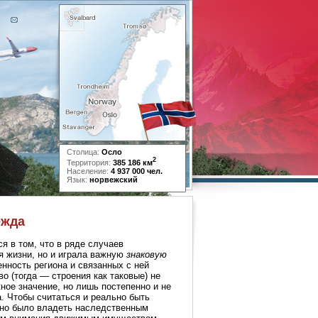
Столица:
Осло
2
Территория:
385 186 км
Население:
4 937 000 чел.
Язык:
норвежский
ежда
я в том, что в ряде случаев
я жизни, но и играла важную
знаковую
нность региона и связанных с ней
о (тогда — строения как таковые) не
ное значение, но лишь постепенно и не
 Чтобы считаться и реально быть
чно было владеть наследственным