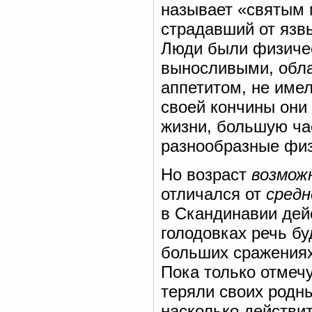
называет «святым 
страдавший от язвы
Люди были физиче
выносливыми, обла
аппетитом, не име
своей кончины они
жизни, большую ча
разнообразные физ
Но возраст
возмож
отличался от
средн
в Скандинавии дей
голодовках речь бу
больших сражениях 
Пока только отмечу
теряли своих родны
насколько действи