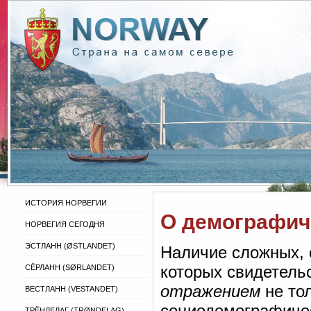
ИСТОРИЯ НОРВЕГИИ
О демографич
НОРВЕГИЯ СЕГОДНЯ
ЭСТЛАНН (ØSTLANDET)
Наличие сложных, 
которых свидетельс
СЁРЛАНН (SØRLANDET)
отражением
не тол
ВЕСТЛАНН (VESTANDET)
социодемографическ
ТРЁНДЕЛАГ (TRØNDELAG)