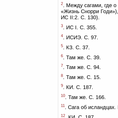
2
. Между сагами, где о
«Жизнь Снорри Годи»),
ИС II:2. С. 130).
3
. ИС I. С. 355.
4
. ИСИЭ. С. 97.
5
. КЗ. С. 37.
6
. Там же. С. 39.
7
. Там же. С. 94.
8
. Там же. С. 15.
9
. КИ. С. 187.
10
. Там же. С. 166.
11
. Сага об исландцах. 
12
. КИ. С. 187.