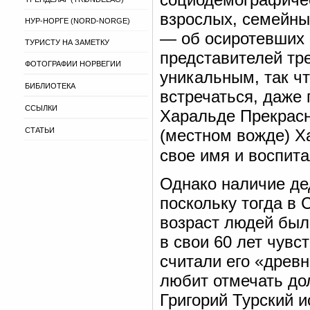
взрослых, семейных
НУР-НОРГЕ (NORD-NORGE)
— об осиротевших 
ТУРИСТУ НА ЗАМЕТКУ
представителей тр
ФОТОГРАФИИ НОРВЕГИИ
уникальным, так чт
БИБЛИОТЕКА
встречаться, даже 
ССЫЛКИ
Харальде Прекрасн
СТАТЬИ
(местном вожде) Х
свое имя и воспита
Однако наличие де
поскольку тогда в 
возраст людей был
в свои 60 лет чувс
считали его «древн
любит отмечать дол
Григорий Турский 