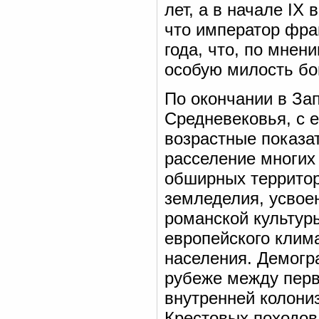
лет, а в начале IX
что император фра
года, что, по мнен
особую милость бо
По окончании в За
Средневековья, с 
возрастные показат
расселение многих
обширных территор
земледелия, усвое
романской культуры
европейского клима
населения. Демогр
рубеже между пер
внутренней колони
Крестовых походов