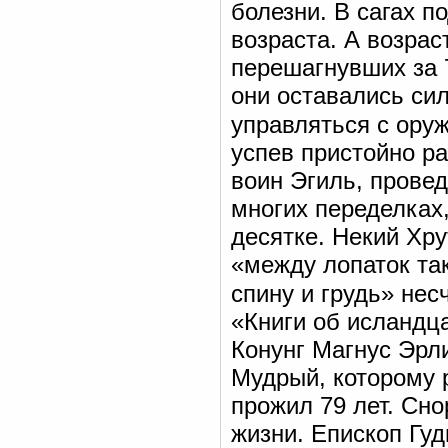
болезни. В сагах п
возраста. А возра
перешагнувших за 
они оставались сил
управляться с оруж
успев пристойно р
воин Эгиль, прове
многих переделках,
десятке. Некий Хру
«между лопаток так
спину и грудь» нес
«Книги об исландца
Конунг Магнус Эрли
Мудрый, которому
прожил 79 лет. Сно
жизни. Епископ Гуд