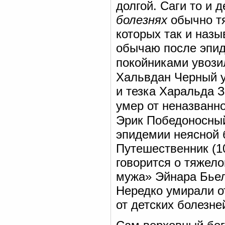
долгой. Саги то и 
болезнях
обычно тя
которых так и назы
обычаю после эпид
покойниками увози
Хальвдан Черный ум
и тезка Харальда 
умер от неназванн
Эрик Победоносный 
эпидемии неясной 
Путешественник (1
говорится о тяжело
мужа» Эйнара Бьел
Нередко умирали о
от детских болезне