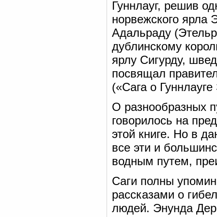
Гуннлауг, решив о
норвежского ярла Э
Адальраду (Этельре
дублинскому корол
ярлу Сигурду, швед
посвящал правителя
(«Сага о Гуннлауге
О разнообразных п
говорилось на пре
этой книге. Но в д
все эти и большин
водным путем, пре
Саги полны упомин
рассказами о гибе
людей. Энунда Дере