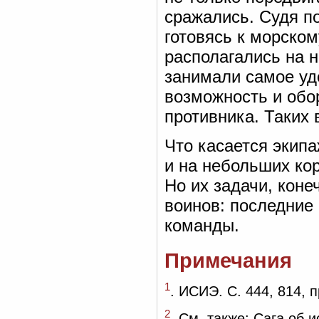
сражались. Судя по
готовясь к морско
располагались на но
занимали самое уд
возможность и обор
противника. Таких
Что касается экип
и на небольших ко
Но их задачи, коне
воинов: последние
команды.
Примечания
1
. ИСИЭ. С. 444, 814, 
2
. См. также: Сага об и