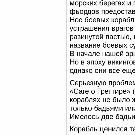
морских берегах и
фьордов предостав
Нос боевых корабл
устрашения врагов
разинутой пастью,
название боевых с
В начале нашей эры
Но в эпоху викинго
однако они все ещ
Серьезную проблем
«Саге о Греттире» (
кораблях не было 
только бадьями ил
Имелось две бадьи,
Корабль ценился та