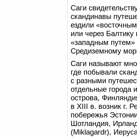
Саги свидетельств
скандинавы путеше
ездили «восточным
или через Балтику 
«западным путем»
Средиземному мор
Саги называют мно
где побывали сканди
с разными путешес
отдельные города 
острова, Финляндия
в XIII в. возник г.
побережья Эстонии 
Шотландия, Ирланд
(Miklagardr), Иеру