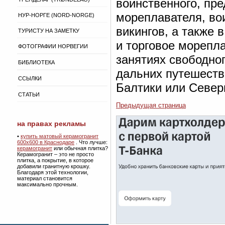
воинственного, пре
мореплавателя, вои
НУР-НОРГЕ (NORD-NORGE)
викингов, а также 
ТУРИСТУ НА ЗАМЕТКУ
и торговое морепл
ФОТОГРАФИИ НОРВЕГИИ
занятиях свободног
БИБЛИОТЕКА
дальних путешеств
ССЫЛКИ
Балтики или Север
СТАТЬИ
Предыдущая страница
на правах рекламы
•
купить матовый керамогранит
600х600 в Краснодаре
. Что лучше:
керамогранит
или обычная плитка?
Керамогранит – это не просто
плитка, а покрытие, в которое
добавили гранитную крошку.
Благодаря этой технологии,
материал становится
максимально прочным.