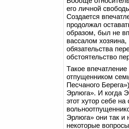
Вообще относитель
его личной свобод
Создается впечатл
продолжал остават
образом, был не в
вассалом хозяина,
обязательства пере
обстоятельство пе
Такое впечатление
отпущенником семь
Песчаного Берега»
Эрлюга». И когда 
этот хутор себе на
вольноотпущенником
Эрлюга» они так и 
некоторые вопросы.