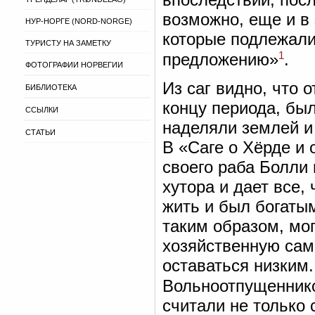
возможно, еще и в 
НУР-НОРГЕ (NORD-NORGE)
которые подлежали
ТУРИСТУ НА ЗАМЕТКУ
1
предложению»
.
ФОТОГРАФИИ НОРВЕГИИ
Из саг видно, что 
БИБЛИОТЕКА
концу периода, бы
ССЫЛКИ
наделяли землей и
СТАТЬИ
В «Саге о Хёрде и 
своего раба Болли
хутора и дает все, 
жить и был богатым
таким образом, мо
хозяйственную сам
оставаться низким.
Вольноотпущенник
считали не только 