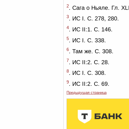
2
. Сага о Ньяле. Гл. XLI
3
. ИС I. С. 278, 280.
4
. ИС II:1. С. 146.
5
. ИС I. С. 338.
6
. Там же. С. 308.
7
. ИС II:2. С. 28.
8
. ИС I. С. 308.
9
. ИС II:2. С. 69.
Предыдущая страница