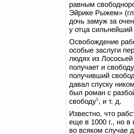
равным свободноро
Эйрике Рыжем» (гл.
дочь замуж за очен
у отца сильнейший 
Освобождение рабо
особые заслуги пер
людях из Лососьей 
получает и свободу,
получивший свободу
давал спуску нико
был роман с разбой
5
свободу
, и т. д.
Известно, что раб
еще в 1000 г., но 
во всяком случае до