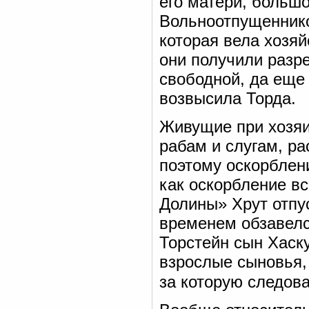
его матери, большо
Вольноотпущеннико
которая вела хозяй
они получили разр
свободной, да еще 
возвысила Торда.
Живущие при хозя
рабам и слугам, р
поэтому оскорблен
как оскорбление вс
Долины» Хрут отпус
временем обзавел
Торстейн сын Хаску
взрослые сыновья,
за которую следов