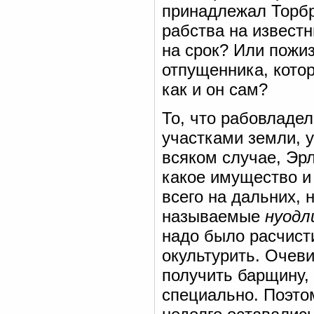
принадлежал Торбр
рабства на известн
на срок? Или пожи
отпущенника, котор
как и он сам?
То, что рабовладе
участками земли, 
всяком случае, Эрл
какое имущество и
всего на дальних, 
называемые
нуодл
надо было расчисти
окультурить. Очев
получить барщину, 
специально. Поэто