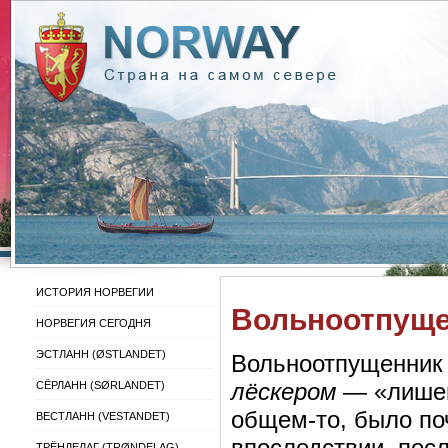
ИСТОРИЯ НОРВЕГИИ
Вольноотпущ
НОРВЕГИЯ СЕГОДНЯ
ЭСТЛАНН (ØSTLANDET)
Вольноотпущенник 
лёскером
— «лишенн
СЁРЛАНН (SØRLANDET)
общем-то, было по
ВЕСТЛАНН (VESTANDET)
впоследствии, пос
ТРЁНДЕЛАГ (TRØNDELAG)