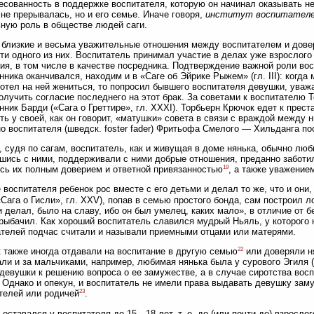
есованность в поддержке воспитателя, которую он начинал оказывать не
 не прерывалась, но и его семье. Иначе говоря,
институт воспитател
ную роль в обществе людей саги.
близкие и весьма уважительные отношения между воспитателем и дове
ти одного из них. Воспитатель принимал участие в делах уже взрослого
ия, в том числе в качестве посредника. Подтверждение важной роли восп
нника оканчивался, находим и в «Саге об Эйрике Рыжем» (гл. III): когд
хотел на ней жениться, то попросил бывшего воспитателя девушки, уваж
олучить согласие последнего на этот брак. За советами к воспитателю
нник Барди («Сага о Греттире», гл. XXXI). Торбьерн Крючок едет к прес
ть у своей, как он говорит, «матушки» совета в связи с враждой между ни
о воспитателя (шведск. foster fader) Фритьофа Смелого — Хильданга по
 судя по сагам, воспитатель, как и живущая в доме нянька, обычно люб
шись с ними, поддерживали с ними добрые отношения, преданно заботил
19
сь их полным доверием и ответной привязанностью
, а также уважение
 воспитателя ребенок рос вместе с его детьми и делал то же, что и они,
«Сага о Гисли», гл. XXV), попав в семью простого бонда, сам построил ло
и делал, было на славу, ибо он был умелец, каких мало», в отличие от б
рыбачил. Как хороший воспитатель славился мудрый Ньяль, у которого 
телей подчас считали и называли приемными отцами или матерями.
22
 также иногда отдавали на воспитание в другую семью
или доверяли ня
ли и за мальчиками, например, любимая нянька была у сурового Эгиля 
девушки к решению вопроса о ее замужестве, а в случае сиротства во
 Однако и опекун, и воспитатель не имели права выдавать девушку зам
23
телей или родичей
.
 оставался у воспитателя до 15—18 лет, т. е. до (или почти до) взросло