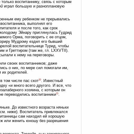
 только воспитаннику, связь с которым
ей
играл большую и разноплановую
ренным ему ребенком не прерывались
 воспитанника, выполнял его
итателя и после того, как срок
а молодому Эйнару приглянулась Гудрид
аемого Орма, поговорить с ее отцом,
 Ториру Мудрому ездил его бывший
тарелой воспитательнице Турид, чтобы
м и Греттиром (там же, гл. LXXVTII).
сылали к нему на переговоры.
или своих воспитанников; даже
ись о них, по мере сил помогали им,
м их родителей.
20
 в том числе пас скот
. Известный
дку «и много всего другого. И все, что
езалаберного хозяина, с которым он
21
не переводились воспитанники
.
ньке. До известного возраста няньки
(см. ниже). Воспитатель привлекался
спитанницы сам находил ей хорошую
уж или женить юношу без разрешения
го возраста. Торлейв, сын зажиточного