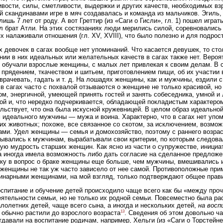
вости, силы, сметливости, выдержки и других качеств, необходимых в
 скандинавами игре в мяч создавалась и команда из мальчиков. Эгиль, 
лишь 7 лет от роду. А вот Греттир (из «Саги о Гисли», гл. 1) пошел играть
л брат Атли. На этих состязаниях люди мерились силой, соревновались 
х налаживали отношения (гл. XV, XVIII), что было полезно и для подрос
х девочек в сагах вообще нет упоминаний. Что касается девушек, то с
нии в них идеальных или желательных качеств в сагах также нет. Веро
 обучали взрослые женщины, с малых лет привлекая к своим делам. В с
прядением, ткачеством и шитьем, приготовлением пищи, об их участии 
врачевать, гадать и т. д. На лошадях женщины, как и мужчины, ездили с
в сагах часто с похвалой отзываются о женщине не только красивой, но
ом, энергичной, умеющей принять гостей и занять собеседника, умной и
ой и, что нередко подчеркивается, обладающей покладистым характеро
льствует, что она была искусной кружевницей. В целом образ идеальной
 идеального мужчины — мужа и воина. Характерно, что в сагах нет упом
х животных; похоже, все связанное со скотом, за исключением, возмож
ми. Удел женщины — семья и домохозяйство, поэтому с раннего возраст
ывались к мужчинам, вырабатывали свои критерии, по которым следова
ую мудрость старших женщин. Как ясно из части о супружестве, инициа
 иногда имела возможность либо дать согласие на сделанное предложен
ку в вопрос о браке женщины еще больше, чем мужчины, вмешивались 
женщины не так уж часто зависело от нее самой. Противоположные прим
инарными женщинами, на мой взгляд, только подтверждают общее прав
оспитание и обучение детей происходило чаще всего как бы «между проч
ятельности семьи, но не только их родной семьи. Повсеместно была рас
алолетних детей, чаще всего сына, а иногда и нескольких детей,
на восп
13
 обычно растили до взрослого возраста
. Сведения об этом довольно ча
тдавали на воспитание родичам, например, Хельги (из «Саги о Торстейне 