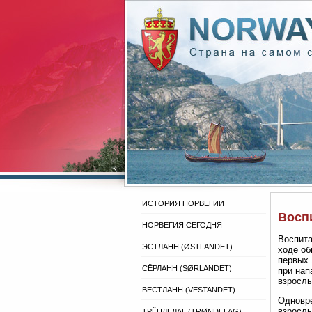
ИСТОРИЯ НОРВЕГИИ
Восп
НОРВЕГИЯ СЕГОДНЯ
Воспита
ЭСТЛАНН (ØSTLANDET)
ходе об
первых 
СЁРЛАНН (SØRLANDET)
при нап
взросл
ВЕСТЛАНН (VESTANDET)
Одновре
взрослы
ТРЁНДЕЛАГ (TRØNDELAG)