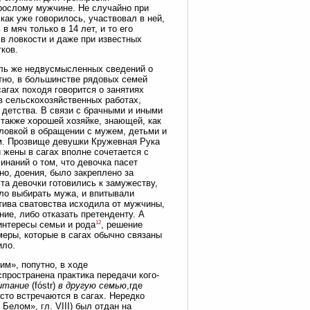
зрослому мужчине. Не случайно при
как уже говорилось, участвовал в ней,
 в мяч только в 14 лет, и то его
в ловкости и даже при известных
тков.
толь же недвусмысленных сведений о
ятно, в большинстве рядовых семей
агах походя говорится о занятиях
в сельскохозяйственных работах,
 детства. В связи с брачными и иными
 также хорошей хозяйке, знающей, как
 ловкой в обращении с мужем, детьми и
м. Прозвище девушки Кружевная Рука
 жены в сагах вполне сочетается с
инаний о том, что девочка пасет
но, доения, было закреплено за
а девочки готовились к замужеству,
ло выбирать мужа, и впитывали
тива сватовства исходила от мужчины,
ие, либо отказать претенденту. А
12
интересы семьи и рода
, решение
еры, которые в сагах обычно связаны
ило.
им», попутно, в ходе
пространена практика передачи кого-
итание
(fóstr)
в другую семью
,где
сто встречаются в сагах. Нередко
Белом», гл. VIII) был отдан на