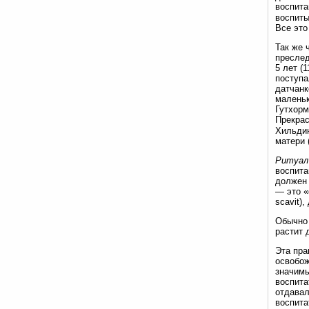
воспита
воспиты
Все это
Так же 
преслед
5 лет (
поступа
датчанк
маленьк
Гутхорм
Прекрас
Хильдин
матери (
Ритуал
воспита
должен 
— это «
scavit)
Обычно 
растит 
Эта пра
освобож
значимы
воспита
отдавал
воспита