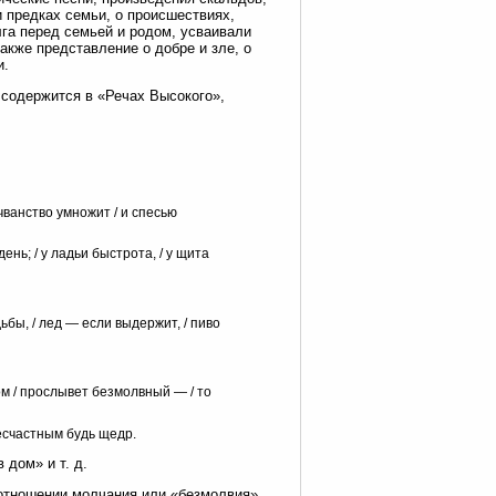
 предках семьи, о происшествиях,
га перед семьей и родом, усваивали
акже представление о добре и зле, о
и.
 содержится в «Речах Высокого»,
о чванство умножит / и спесью
день; / у ладьи быстрота, / у щита
ьбы, / лед — если выдержит, / пиво
ом / прослывет безмолвный — / то
 несчастным будь щедр.
 дом» и т. д.
 отношении молчания или «безмолвия»,