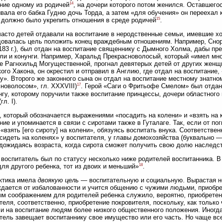
14
ние одному из родичей
, на дочери которого потом женился. Оставшего
вала его бабка Гудню дочь Торда, а затем «для обучения» он переехал к
15
 должно было укрепить отношения в среде родичей
.
часто детей отдавали на воспитание в неродственные семьи, имевшие х
овалась цель положить конец враждебным отношениям. Например, Снор
1183 г.), был отдан на воспитание священнику с Дымного Холма, дабы пр
ли и конунги. Например, Харальд Прекрасноволосый, который «имел мно
е Рагнхильд Могущественной, прогнал девятерых детей от других женщи
ого Хакона, он окрестил и отправил в Англию, где отдал на воспитание, 
у». Второго же законного сына он отдал на воспитание местному знатно
17
новолосом», гл. XXXVIII)
. Герой «Саги о Фритьофе Смелом» был отдан
гу, которому поручили также воспитание принцессы, дочери областного 
гл. I).
, который обозначается выражениями «посадить на колени» и «взять на 
ние и упоминается в связи с сиротами также в Гуталаге. Так, если от по
«взять [его сироту] на колени», обязуясь воспитать внука. Соответствен
сидеть на коленях» у воспитателя, у главы домохозяйства (буквально — «
, дожидаясь возраста, когда сирота сможет получить свою долю наследст
воспитатель был по статусу несколько ниже родителей воспитанника. В 
18
для другого ребенка, тот из двоих и меньший»
.
ктика имела
двоякую цель
— воспитательную и социальную. Вырастая не
дается от избалованности и учится общению с чужими людьми, приобре
м соображением для родителей ребенка служило, вероятно, приобретени
теля, соответственно, приобретение покровителя, поскольку, как только
и на воспитание людям более низкого общественного положения. Иногда
тель завещает воспитаннику свое имущество или его часть. Но чаще в