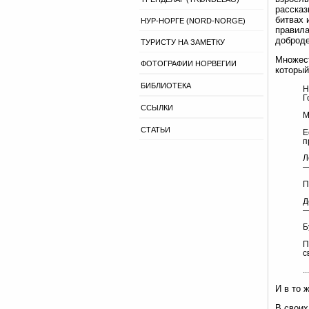
рассказ
битвах 
НУР-НОРГЕ (NORD-NORGE)
правила
доброде
ТУРИСТУ НА ЗАМЕТКУ
Множест
ФОТОГРАФИИ НОРВЕГИИ
который
БИБЛИОТЕКА
Н
Г
ССЫЛКИ
М
СТАТЬИ
Е
п
Л
—
П
Д
—
Б
П
с
.
И в то 
В своих