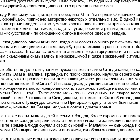
ывается достаточно выпукло. Надо сказать, что подобные характеристик
 «рыцарский идеал» скандинавов того времени вполне ясен.
ьду Кали сыну Коля, который в середине XII в. был ярлом Оркнейских о
б оркнейцах», приписано авторство некоторых отдельных вис. В одной и
в, которыми владеет автор: умение хорошо писать висы и привычка много
в тавлеи и ходить на лыжах, владеть луком, веслом и рунами, ковать и и
и «искусствами» по отношению к эпохе викингов здесь очевидна.
, скандинавам эпохи викингов, когда они особенно много разъезжали п
ми или иными целями и несли службу при владыках в разных землях, б
анные языки
. В сагах встречаются эпизоды, когда торгующие или пытаю
ем скандинавы оказывались в неразрешимой и даже враждебной ситуаци
уга.
как обстояло дело с изучением чужих языков в самой Скандинавии, по с
то мать Олава Павлина, ирландка по происхождению, научила своего сы
ожить, что в процессе воспитания знающие иностранные языки люди мо
 воспитанникам. В «Саге об Ингваре» дважды упоминается некая особая
 хождение на восточноевропейских и, возможно, вообще на восточных 
10
го сын Свен — год
. Такое сведение было бы бесценным, но, скорее всег
нской школе. Что касается Скандинавии, то только в «Саге об исландцах»
, при епископе Гудмунде, школы «на Пригорках», где учителем был некий
ались, конечно, на Севере, но уже в совсем другое время.
о так же воспитывали детей в семьях бондов, более скромных по полож
з саг дети-соседи «играли вместе в детские игры... и занимались всем
 в те времена люди обучали своих сыновей». Мальчики — сын бонда и
мами. Оба выросли сильными и высокими, им обоим хорошо удавались
о, что и детские игры, включавшие различные соревнования и поединки