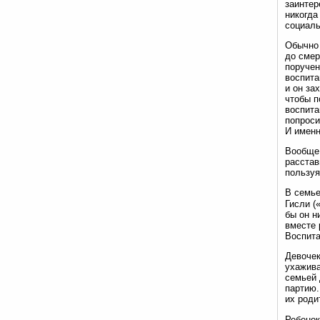
заинтер
никогда
социаль
Обычно 
до смер
поручен
воспита
и он за
чтобы п
воспита
попроси
И именн
Вообще,
расстав
пользуя
В семье
Гисли (
бы он н
вместе 
Воспита
Девочек
ухажива
семьей 
партию.
их роди
Ребенок