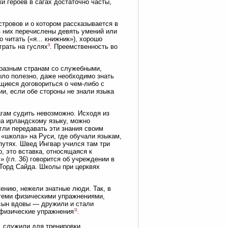
и героев в сагах достаточно часты,
стровов и о котором рассказывается в
з них перечислены девять умений или
 читать («я... книжник»), хорошо
9
грать на гуслях
. Преемственность во
о разным странам со служебными,
ыло полезно, даже необходимо знать
щиеся договориться о чем-либо с
и, если обе стороны не знали языка
агам судить невозможно. Исходя из
на ирландскому языку, можно
гли передавать эти знания своим
 «школа» на Руси, где обучали языкам,
путях. Швед Ингвар учился там три
о, это вставка, относящаяся к
 (гл. 36) говорится об учреждении в
 Торд Сайда. Школы при церквях
ению, нежели знатные люди. Так, в
и теми физическими упражнениями,
 сын вдовы — дружили и стали
11
 физические упражнения
.
, служили для тренировки