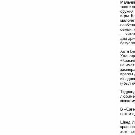
Мальчик
также х
оружия 
игры. К
малолет
особенн
семьи, 
— читат
азы хри
безусло
Хотя Бе
Хальвда
«Красив
не имет
жизнера
врагом 
из одно
(«был о
Тидранд
любимец
каждому
В «Саге
потом с
Швед Ин
краснор
хотя не