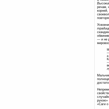
Высоки
речам, 
корней,
своевол
повторя
Усвоени
традиц
сканди
обвинив
— и не 
мировос
М
—
а
К
—
в
л
Мальчик
полноце
достато
Непрем
свойств
случайн
рукою» 
«Саги о