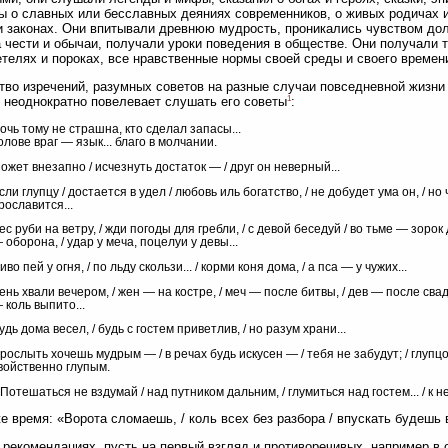
ы о славных или бесславных деяниях современников, о живых родичах и
и законах. Они впитывали древнюю мудрость, проникались чувством дол
 чести и обычаи, получали уроки поведения в обществе. Они получали т
телях и пороках, все нравственные нормы своей среды и своего времен
во изречений, разумных советов на разные случаи повседневной жизни
1
 неоднократно повелевает слушать его советы
:
очь тому не страшна, кто сделал запасы...
олове враг — язык... благо в молчании.
ожет внезапно / исчезнуть достаток — / друг он неверный...
сли глупцу / достается в удел / любовь иль богатство, / не добудет ума он, / н
рославится...
ес руби на ветру, / жди погоды для гребли, / с девой беседуй / во тьме — зорок 
 оборона, / удар у меча, поцелуи у девы...
иво пей у огня, / по льду скользи... / корми коня дома, / а пса — у чужих...
ень хвали вечером, / жен — на костре, / меч — после битвы, / дев — после свад
 коль выпито...
удь дома весел, / будь с гостем приветлив, / но разум храни...
рослыть хочешь мудрым — / в речах будь искусен — / тебя не забудут; / глупц
войственно глупым.
..Потешаться не вздумай / над путником дальним, / глумиться над гостем... / к
же время: «Ворота сломаешь, / коль всех без разбора / впускать будешь в
 рекомендациях, пусть на первый взгляд и противоречивых, например в