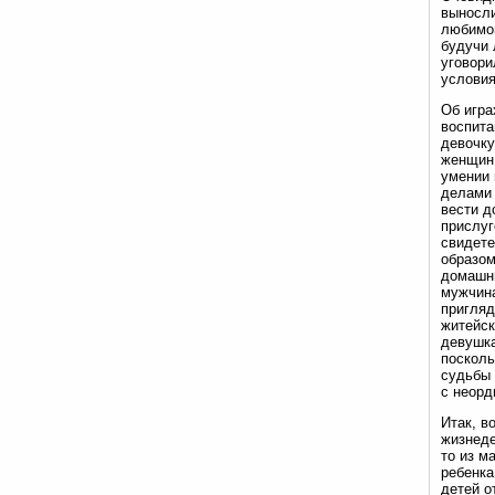
выносли
любимой
будучи 
уговори
условия
Об игра
воспита
девочку
женщин 
умении 
делами 
вести д
прислуг
свидете
образом
домашни
мужчина
пригляд
житейск
девушка
посколь
судьбы 
с неорд
Итак, в
жизнеде
то из м
ребенка
детей о