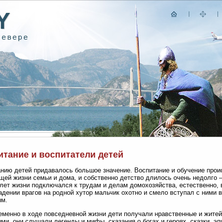
итание и воспитатели детей
нию детей придавалось большое значение. Воспитание и обучение проис
щей жизни семьи и дома, и собственно детство длилось очень недолго —
лет жизни подключался к трудам и делам домохозяйства, естественно, в
адении врагов на родной хутор мальчик охотно и смело вступал с ними в
ым.
менно в ходе повседневной жизни дети получали нравственные и житейс
ми, они слушали легенды и мифы, сказания о богах и героях, сказки, эп