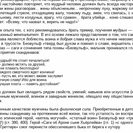
й
настойчиво повторяет, что мудрый человек должен быть всегда настор
ни жены разговорам... жены объясненьям... непрочному луку, жаркому пл
 летящей стреле, отходящему валу, тонкому льду, змее, что свилась, с 
ьному, лести колдуньи, врагу, что сражен... брата убийце... коню слишко
2
ет: «Всему, что назвал я, верить не надо!»
е опыта тех, с кого рекомендовалось брать пример, поучения
мудрых
— 
ионный менталитет
. В его основе лежало представление о том, что 
нава являются
доблесть
воина и
добрая слава
мужа и что ничем невозмо
 в трусости. Беовульф «тверд был духом и помнил о славе, вершитель 
раз — саги и сочинения типа поэмы «Беовульф», мальчик проникался г
приятия скандинавов:
удрый! Не стоит печалиться!
 должно мстить за друзей,
 не плакать бесплодно!
аждого смертного ждет кончина!
 пусть же, кто может, вживе заслужит
ечную славу! Ибо для воина
3
учшая плата — память достойная!
 должен был овладеть рядом свойств, умений, навыков или
искусств
(i
нным мужчиной, воином и завидным женихом, обещало ему общественн
к.
енным качеством мужчины была
физическая сила
. Приобретенные в дет
енны скандинаву на протяжении всей жизни, так что усталость он воспр
о эпический герой, «витязь могучий», «статный воин» Беовульф мог «тр
(!) (ст. 380, 400). Герой «Саги об Ароне сыне Хьёрлейва» (гл. 1) «с одног
 Греттире» смог перенести обессилевшего быка от берега к хутору.