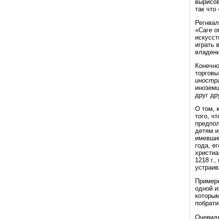
вырисов
так что
Регнвал
«Саге о
искусст
играть 
владени
Конечно
торговы
иностр
иноземц
друг др
О том, 
того, ч
предпол
детям и
имевшим
года, е
христиа
1218 г.
устраив
Примерн
одной и
которым
побрати
Очевидн