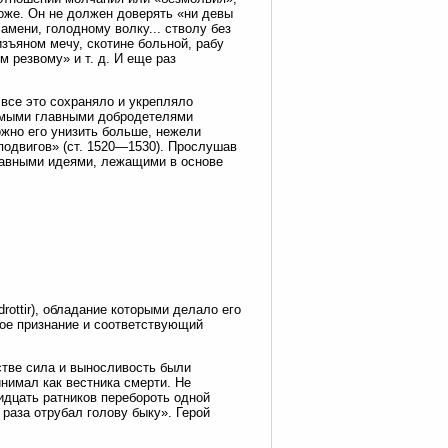
оже. Он не должен доверять «ни девы
амени, голодному волку... стволу без
изъяном мечу, скотине больной, рабу
м резвому» и т. д. И еще раз
все это сохраняло и укрепляло
самыми главными добродетелями
жно его унизить больше, нежели
подвигов» (ст. 1520—1530). Прослушав
лавными идеями, лежащими в основе
drottir), обладание которыми делало его
ое признание и соответствующий
стве сила и выносливость были
инимал как вестника смерти. Не
идцать ратников перебороть одной
о раза отрубал голову быку». Герой