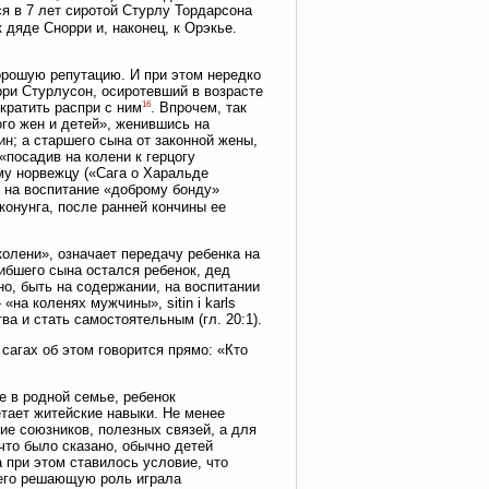
ся в 7 лет сиротой Стурлу Тордарсона
 дяде Снорри и, наконец, к Орэкье.
орошую репутацию. И при этом нередко
ри Стурлусон, осиротевший в возрасте
16
екратить распри с ним
. Впрочем, так
го жен и детей», женившись на
н; а старшего сына от законной жены,
«посадив на колени к герцогу
му норвежцу («Сага о Харальде
 на воспитание «доброму бонду»
конунга, после ранней кончины ее
колени», означает передачу ребенка на
гибшего сына остался ребенок, дед
но, быть на содержании, на воспитании
на коленях мужчины», sitin i karls
ва и стать самостоятельным (гл. 20:1).
сагах об этом говорится прямо: «Кто
 в родной семье, ребенок
тает житейские навыки. Не менее
е союзников, полезных связей, а для
 что было сказано, обычно детей
 при этом ставилось условие, что
сего решающую роль играла