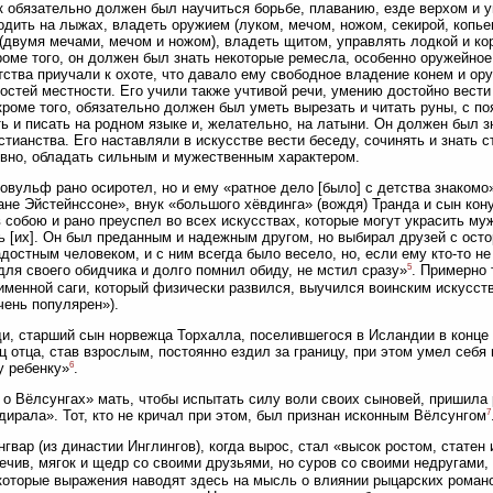
 обязательно должен был научиться борьбе, плаванию, езде верхом и ум
одить на лыжах, владеть оружием (луком, мечом, ножом, секирой, копьем
(двумя мечами, мечом и ножом), владеть щитом, управлять лодкой и кор
роме того, он должен был знать некоторые ремесла, особенно оружейное
ства приучали к охоте, что давало ему свободное владение конем и ор
остей местности. Его учили также учтивой речи, умению достойно вести
кроме того, обязательно должен был уметь вырезать и читать руны, с п
ь и писать на родном языке и, желательно, на латыни. Он должен был 
стианства. Его наставляли в искусстве вести беседу, сочинять и знать с
вно, обладать сильным и мужественным характером.
овульф рано осиротел, но и ему «ратное дело [было] с детства знакомо» (
не Эйстейнссоне», внук «большого хёвдинга» (вождя) Транда и сын кону
 собою и рано преуспел во всех искусствах, которые могут украсить м
ь [их]. Он был преданным и надежным другом, но выбирал друзей с ост
достным человеком, и с ним всегда было весело, но, если ему кто-то не
5
для своего обидчика и долго помнил обиду, не мстил сразу»
. Примерно 
именной саги, который физически развился, выучился воинским искусс
чень популярен»).
и, старший сын норвежца Торхалла, поселившегося в Исландии в конце 
 отца, став взрослым, постоянно ездил за границу, при этом умел себя
6
 ребенку»
.
 о Вёлсунгах» мать, чтобы испытать силу воли своих сыновей, пришила 
7
дирала». Тот, кто не кричал при этом, был признан исконным Вёлсунгом
гвар (из династии Инглингов), когда вырос, стал «высок ростом, статен 
ечив, мягок и щедр со своими друзьями, но суров со своими недругами, 
которые выражения наводят здесь на мысль о влиянии рыцарских романов