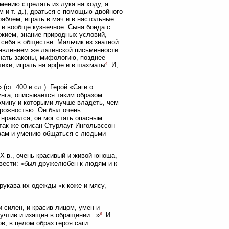
ению стрелять из лука на ходу, а
 и т. д.), драться с помощью двойного
аблем, играть в мяч и в настольные
 и вообще кузнечное. Сына бонда с
ужием, знание природных условий,
 себя в обществе. Мальчик из знатной
оявлением же латинской письменности
знать законы, мифологию, позднее —
4
тихи, играть на арфе и в шахматы
. И,
ст. 400 и сл.). Герой «Саги о
нга, описывается таким образом:
ужчину и которыми лучше владеть, чем
орожностью. Он был очень
 нравился, он мог стать опасным
так же описан Стурлауг Ингольвссон
твам и умению общаться с людьми
X в., очень красивый и живой юноша,
 вести: «был дружелюбен к людям и к
рукава их одежды «к коже и мясу,
.
и силен, и красив лицом, умен и
8
учтив и изящен в обращении...»
. И
, в целом образ героя саги