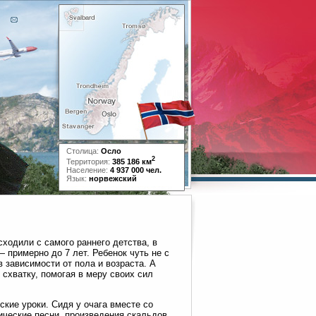
Столица:
Осло
2
Территория:
385 186 км
Население:
4 937 000 чел.
Язык:
норвежский
ходили с самого раннего детства, в
 примерно до 7 лет. Ребенок чуть не с
 зависимости от пола и возраста. А
 схватку, помогая в меру своих сил
кие уроки. Сидя у очага вместе со
ические песни, произведения скальдов,