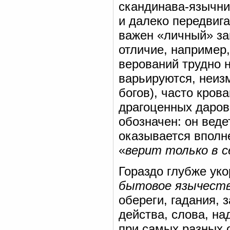
скандинава-язычни
и далеко передвиг
важен «личный» за
отличие, например,
верований трудно
варьируются, неиз
богов), часто кро
драгоценных даров
обозначен: он веде
оказывается вполн
«
верит только в с
Гораздо глубже ук
бытовое язычест
обереги, гадания, з
действа, слова, на
при самых разных 