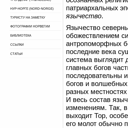
патриархальных эпо
НУР-НОРГЕ (NORD-NORGE)
язычество
.
ТУРИСТУ НА ЗАМЕТКУ
Язычество северны
ФОТОГРАФИИ НОРВЕГИИ
обожествлением си
БИБЛИОТЕКА
антропоморфных бо
ССЫЛКИ
последние века су
СТАТЬИ
система выглядит 
главных богов час
последовательны и
богов и волшебных
разных местностях
И весь состав язы
изменениям. Так, в
выходит Тор, особ
его молот обычно 