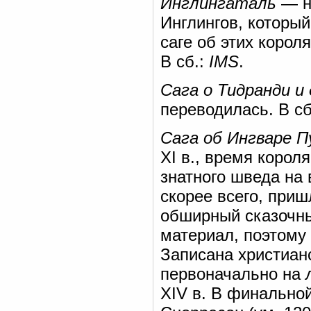
Инглингаталь
— не
Инглингов, который
саге об этих корол
В сб.:
IMS
.
Сага о Тидранди и
переводилась. В сб
Сага об Ингваре 
XI в., время коро
знатного шведа на 
скорее всего, приш
обширный сказочны
материал, поэтому 
Записана христиан
первоначально на
XIV в. В финально