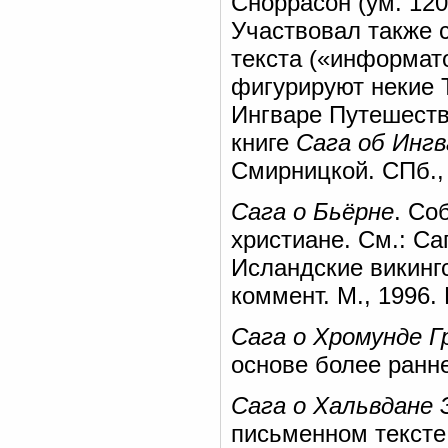
Сноррасон (ум. 120
Участвовал также 
текста («информат
фигурируют некие Т
Ингваре Путешестве
книге
Сага об Ингв
Смирницкой. СПб.,
Сага о Бьёрне
. Со
христиане. См.: Са
Исландские викингс
коммент. М., 1996. 
Сага о Хромунде Г
основе более ранне
Сага о Хальвдане
письменном тексте