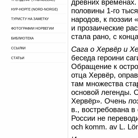
древних временах.
половины 1-го тыся
НУР-НОРГЕ (NORD-NORGE)
народов, к поэзии
ТУРИСТУ НА ЗАМЕТКУ
и прозаические ра
ФОТОГРАФИИ НОРВЕГИИ
стала рано, с конца
БИБЛИОТЕКА
Сага о Хервёр и Х
ССЫЛКИ
беседа героини саг
СТАТЬИ
Обращение к остро
отца Хервёр, оправ
там множества стар
основой легенды. 
Хервёр». Очень
по
в., востребована в
России не переводил
och komm. av L. Lö