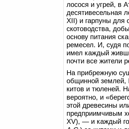
лосося и угрей, в 
десятивесельная ло
XII) и гарпуны для
скотоводства, доб
основу питания ск
ремесел. И, судя п
имел каждый живший
почти все жители р
На прибрежную суш
общинной землей, 
китов и тюленей. Н
вероятно, и «берег
этой древесины ил
предприимчивым хо
XV), — и каждый г