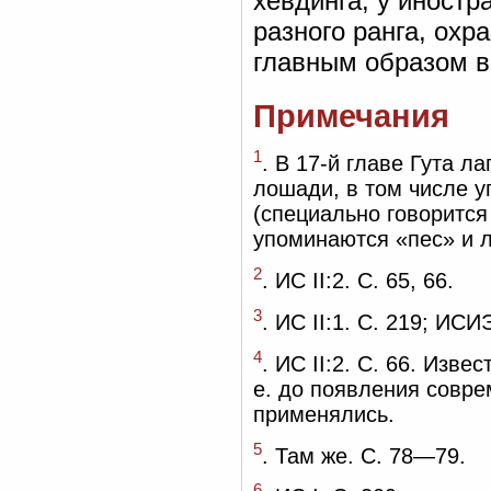
хёвдинга, у иност
разного ранга, охр
главным образом во
Примечания
1
. В 17-й главе Гута л
лошади, в том числе у
(специально говорится
упоминаются «пес» и л
2
. ИС II:2. С. 65, 66.
3
. ИС II:1. С. 219; ИСИЭ
4
. ИС II:2. С. 66. Изве
е. до появления совре
применялись.
5
. Там же. С. 78—79.
6