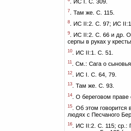
. ИС I. С. 309.
7
. Там же. С. 115.
8
. ИС II:2. С. 97; ИС II:
9
. ИС II:2. С. 66 и др.
серпы в руках у крест
10
. ИС II:1. С. 51.
11
. См.: Сага о сыновь
12
. ИС I. С. 64, 79.
13
. Там же. С. 93.
14
. О береговом праве 
15
. Об этом говорится 
людях с Песчаного Бере
16
. ИС II:2. С. 115; ср.