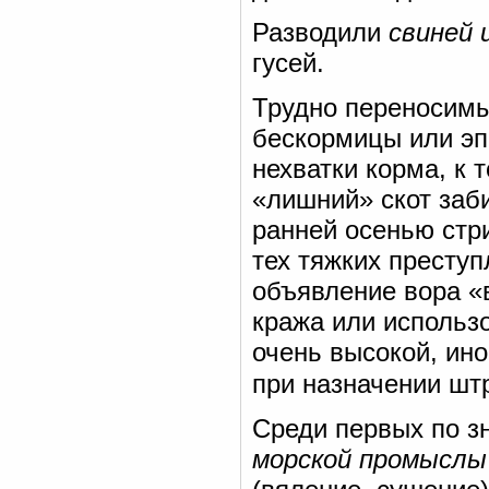
Разводили
свиней
гусей.
Трудно переносимы
бескормицы или эпи
нехватки корма, к 
«лишний» скот заб
ранней осенью стри
тех тяжких преступ
объявление вора «
кража или использ
очень высокой, ин
при назначении шт
Среди первых по з
морской промыслы