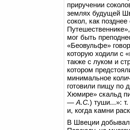
приручении соколов
землях будущей Шв
сокол, как позднее
Путешественнике»,
мог быть преподне
«Беовульфе» говори
которую ходили с 
также с луком и ст
котором предстоял
минимальное колич
готовили пищу по д
Хюмире» скальд пиш
—
А.С.
) туши...»: 
и, когда камни рас
В Швеции добывали