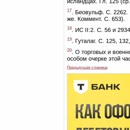
исландцах. Гл. 125 (ср
17
. Беовульф. С. 2262. 
же. Коммент. С. 653).
18
. ИС II:2. С. 56 и 29
19
. Гуталаг. С. 125, 13
20
. О торговых и военн
особом очерке этой ча
Предыдущая страница