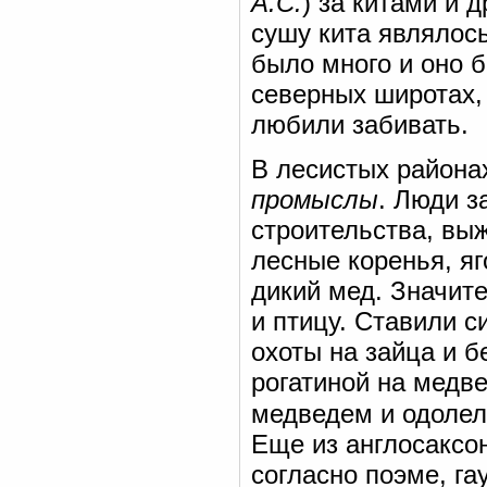
А.С.
) за китами и 
сушу кита являлось
было много и оно 
северных широтах, 
любили забивать.
В лесистых района
промыслы
. Люди з
строительства, вы
лесные коренья, я
дикий мед. Значит
и птицу. Ставили 
охоты на зайца и бе
рогатиной на медве
медведем и одолел 
Еще из англосаксо
согласно поэме, гаут