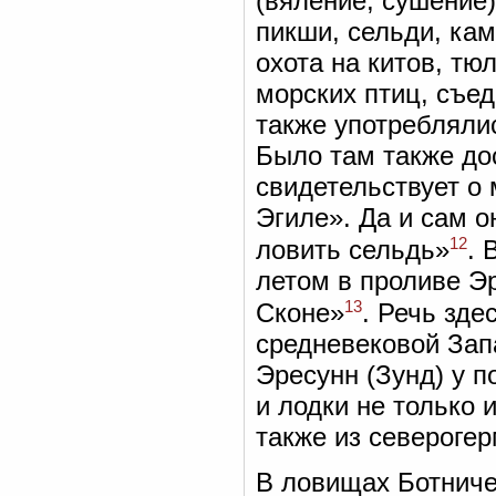
(вяление, сушение
пикши, сельди, кам
охота на китов, тю
морских птиц, съе
также употреблялис
Было там также до
свидетельствует о
Эгиле». Да и сам о
12
ловить сельдь»
. 
летом в проливе Э
13
Сконе»
. Речь зде
средневековой Зап
Эресунн (Зунд) у п
и лодки не только 
также из северогер
В ловищах Ботниче