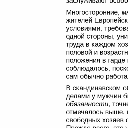
заслуживают особог
Многосторонние,
м
жителей Европейск
условиями, требова
одной стороны, ун
труда в каждом хоз
половой и возрастн
положения в гарде 
соблюдалось, поско
сам обычно работа
В скандинавском о
делами у мужчин 
обязанности
, точн
отмечалось выше, 
свободных хозяев 
Прежде всего, это 