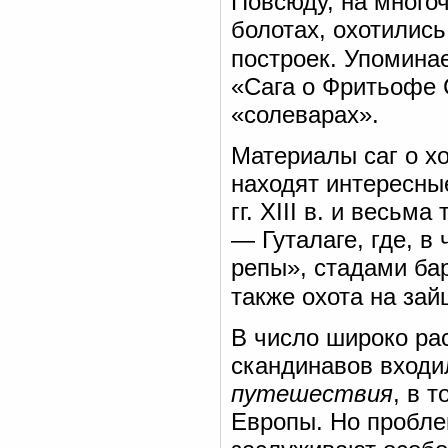
Повсюду, на много
болотах, охотились
построек. Упомина
«Сага о Фритьофе С
«солеварах».
Материалы саг о х
находят интересны
гг. XIII в. и весь
— Гуталаге, где, в
репы», стадами бар
также охота на зай
В число широко ра
скандинавов входи
путешествия
, в 
Европы. Но пробле