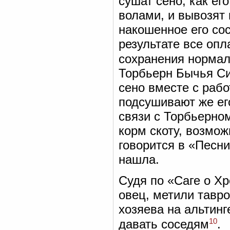
сушат сено, как ег
волами, и вывозят 
накошенное его сос
результате все опл
сохранения нормал
Торбьерн Бычья Сил
сено вместе с рабо
подсушивают же ег
связи с Торбьерном
корм скоту, возмож
говорится в «Песни
нашла.
Судя по «Саге о Хр
овец, метили тавро
хозяева на альтинг
10
давать соседям
.