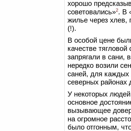
хорошо предсказыв
2
советовались»
. В
жилье через хлев, 
(!).
В особой цене бы
качестве тягловой 
запрягали в сани, в
нередко возили сен
саней, для каждых
северных районах 
У некоторых людей,
основное достояние
вызывающее довери
на огромное расст
было отгонным, чт