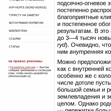
подсечно-огневое 
НУР-НОРГЕ (NORD-NORGE)
постепенно распро
ТУРИСТУ НА ЗАМЕТКУ
благоприятные кли
и постепенное обо
ФОТОГРАФИИ НОРВЕГИИ
результатам. В это
БИБЛИОТЕКА
до 3—4 тысяч новых
ССЫЛКИ
ryd
). Очевидно, чт
СТАТЬИ
ним
внутренняя к
Можно предположит
на правах рекламы
как с внутренней к
•
Разработка web app
— Быстро
соберем требования и согласуем
план, чтобы начать разработку
особенно же с кол
(efremovstudio.ru)
числе дотоле пуст
большой семьи и р
землевладения и з
целом. Однако род
— пережитки больш