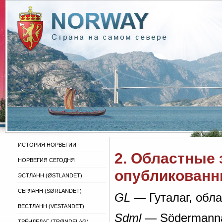
ИСТОРИЯ НОРВЕГИИ
2. Областные 
НОРВЕГИЯ СЕГОДНЯ
опубликованн
ЭСТЛАНН (ØSTLANDET)
СЁРЛАНН (SØRLANDET)
GL
— Гуталаг, обла
ВЕСТЛАНН (VESTANDET)
Sdml
— Södermanna
ТРЁНДЕЛАГ (TRØNDELAG)