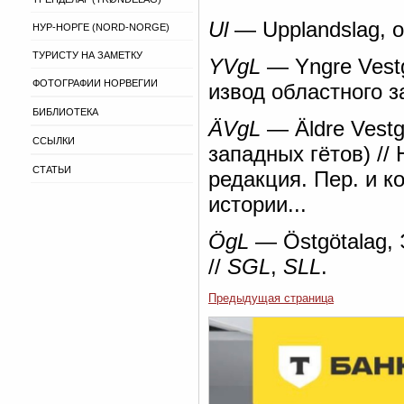
Ul
— Upplandslag, о
НУР-НОРГЕ (NORD-NORGE)
ТУРИСТУ НА ЗАМЕТКУ
YVgL
— Yngre Vest
ФОТОГРАФИИ НОРВЕГИИ
извод областного з
БИБЛИОТЕКА
ÄVgL
— Äldre Vestg
ССЫЛКИ
западных гётов) // 
СТАТЬИ
редакция. Пер. и к
истории...
ÖgL
— Östgötalag, 
//
SGL
,
SLL
.
Предыдущая страница