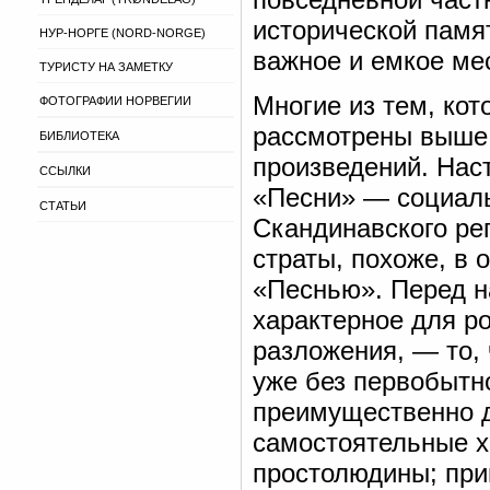
исторической памя
НУР-НОРГЕ (NORD-NORGE)
важное и емкое ме
ТУРИСТУ НА ЗАМЕТКУ
Многие из тем, кот
ФОТОГРАФИИ НОРВЕГИИ
рассмотрены выше 
БИБЛИОТЕКА
произведений. Нас
ССЫЛКИ
«Песни» — социаль
СТАТЬИ
Скандинавского рег
страты, похоже, в 
«Песнью». Перед н
характерное для ро
разложения, — то,
уже без первобытн
преимущественно 
самостоятельные х
простолюдины; при