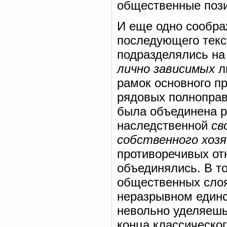
общественные пози
И еще одно сообра
последующего текс
подразделялись на
лично зависимых
л
рамок основного п
рядовых полноправ
была объединена 
наследственной
св
собственного хоз
противоречивых от
объединялись. В то
общественных слоя
неразрывном единст
невольно уделяешь
конца классическо