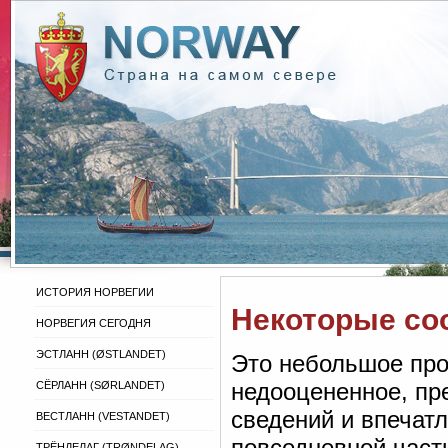
ИСТОРИЯ НОРВЕГИИ
Некоторые со
НОРВЕГИЯ СЕГОДНЯ
ЭСТЛАНН (ØSTLANDET)
Это небольшое про
недооцененное, пр
СЁРЛАНН (SØRLANDET)
сведений и впечат
ВЕСТЛАНН (VESTANDET)
повседневной част
ТРЁНДЕЛАГ (TRØNDELAG)