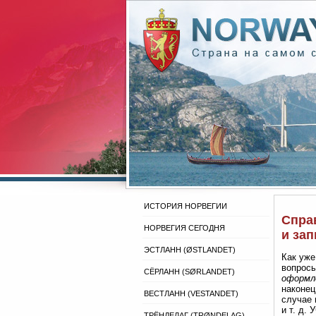
ИСТОРИЯ НОРВЕГИИ
Спра
НОРВЕГИЯ СЕГОДНЯ
и за
ЭСТЛАНН (ØSTLANDET)
Как уже
вопрос
СЁРЛАНН (SØRLANDET)
оформл
наконец
ВЕСТЛАНН (VESTANDET)
случае 
и т. д.
ТРЁНДЕЛАГ (TRØNDELAG)