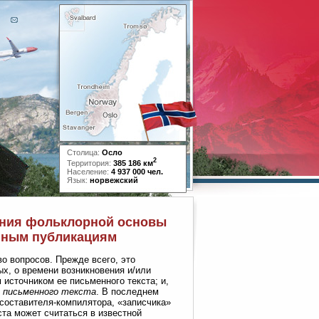
Столица:
Осло
2
Территория:
385 186 км
Население:
4 937 000 чел.
Язык:
норвежский
вения фольклорной основы
анным публикациям
во вопросов. Прежде всего, это
ых, о времени возникновения и/или
 источником ее письменного текста; и,
о
письменного текста
. В последнем
 составителя-компилятора, «записчика»
ста может считаться в известной