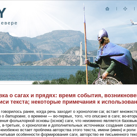
вка о сагах и прядях: время события, возникно
писи текста; некоторые примечания к использов
 говорилось ранее, когда речь заходит о хронологии саг, встает множест
ы о
датировке
, о времени — во-первых, того, что
описано
в саге; во-втор
ения
фольклорной основы (основ) саги, что неизменно является базовым
, в-третьих, о хронологии и дополнительных источниках создания самог
неизбежно встает проблема авторства этого текста, имени (имен) и роли
 Учитывая особенности формирования саги, авторство ее письменного тек