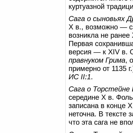
куртуазной традици
Сага о сыновьях Д
X в., возможно — с
возникла не ранее 
Первая сохранившая
версия — к XIV в.
правнуком Грима
, 
примерно от 1135 г.
ИС II:1
.
Сага о Торстейне
середине X в. Фоль
записана в конце X
неточна. В тексте 
что эта сага не вп