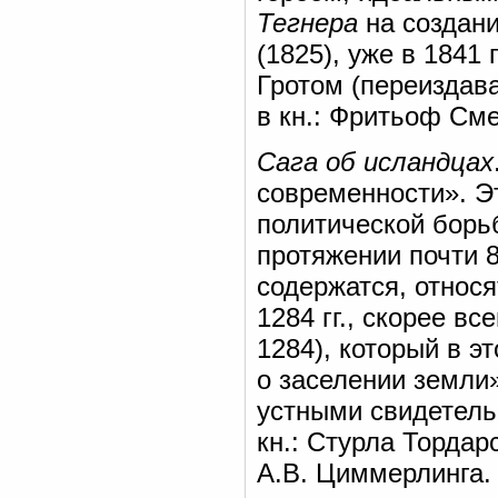
Тегнера
на создан
(1825), уже в 1841 
Гротом (переиздава
в кн.: Фритьоф Сме
Сага об исландцах
современности». Э
политической борь
протяжении почти 8
содержатся, относя
1284 гг., скорее в
1284), который в э
о заселении земли»
устными свидетель
кн.: Стурла Тордарс
А.В. Циммерлинга. 