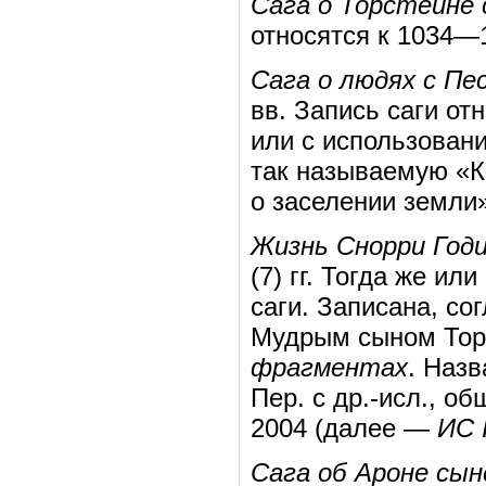
Сага о Торстейне
относятся к 1034—1
Сага о людях с Пе
вв. Запись саги отн
или с использовани
так называемую «Кн
о заселении земли»
Жизнь Снорри Год
(7) гг. Тогда же и
саги. Записана, со
Мудрым сыном Торг
фрагментах
. Назв
Пер. с др.-исл., об
2004 (далее —
ИС I
Сага об Ароне сын