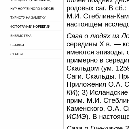
родовых саг. В сб.:
НУР-НОРГЕ (NORD-NORGE)
М.И. Стеблина-Кам
ТУРИСТУ НА ЗАМЕТКУ
настоящем исследо
ФОТОГРАФИИ НОРВЕГИИ
Сага о людях из Л
БИБЛИОТЕКА
середины X в. — к
ССЫЛКИ
имеются эпизоды, о
СТАТЬИ
примерно в середи
Скальдом (ум. 1259
Саги. Скальды. При
Приложения О.А. С
КИ
); 3) Исландские
прим. М.И. Стеблин
Каменского, О.А. С
ИСИЭ
). В настоящ
Сага о Гуннлауге 