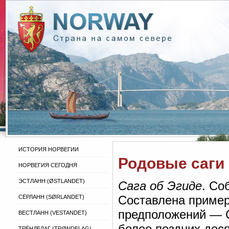
ИСТОРИЯ НОРВЕГИИ
Родовые саги
НОРВЕГИЯ СЕГОДНЯ
ЭСТЛАНН (ØSTLANDET)
Сага об Эгиде
. Со
Составлена примерн
СЁРЛАНН (SØRLANDET)
предположений — С
ВЕСТЛАНН (VESTANDET)
более поздних деся
ТРЁНДЕЛАГ (TRØNDELAG)