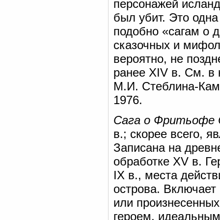
персонажей исландц
был убит. Это одна
подобно «сагам о 
сказочных и мифол
вероятно, не поздн
ранее XIV в. См. в 
М.И. Стеблина-Кам
1976.
Сага о Фритьофе
в.; скорее всего, я
Записана на древн
обработке XV в. Ге
IX в., места дейст
острова. Включает
или произнесенных
героем, идеальным