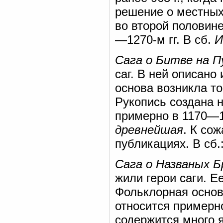
решение о местных
во второй половине
—1270-м гг. В сб.
И
Сага о Битве на 
саг. В ней описано
основа возникла то
Рукопись создана 
примерно в 1170—12
древнейшая
. К со
публикациях. В сб.
Сага о Названых 
жили герои саги. Е
Фольклорная основа
относится примерно
содержится много 