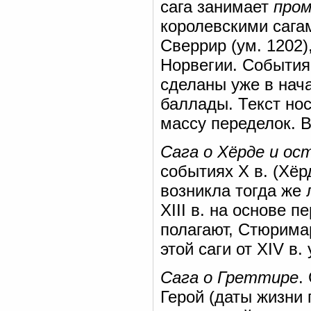
сага занимает
пром
королевскими сага
Сверрир (ум. 1202)
Норвегии. События 
сделаны уже в нача
баллады. Текст но
массу переделок. В
Сага о Хёрде и о
событиях X в. (Хёр
возникла тогда же 
XIII в. на основе п
полагают, Стюримар
этой саги от XIV в
Сага о Греттире
.
Герой (даты жизни