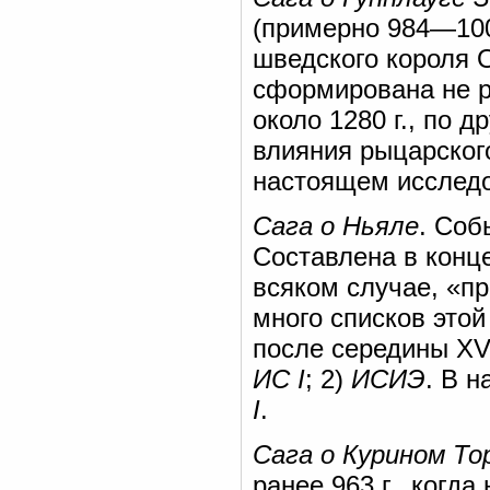
(примерно 984—100
шведского короля 
сформирована не р
около 1280 г., по 
влияния рыцарского
настоящем исследо
Сага о Ньяле
. Соб
Составлена в конце 
всяком случае, «п
много списков этой 
после середины XVI
ИС I
; 2)
ИСИЭ
. В 
I
.
Сага о Курином То
ранее 963 г., когд