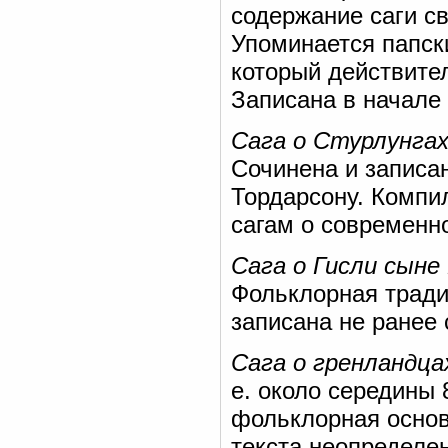
содержание саги с
Упоминается папск
который действител
Записана в начале 
Сага о Стурлунга
Сочинена и записан
Тордарсону. Компи
сагам о современно
Сага о Гисли сыне
Фольклорная традиц
записана не ранее с
Сага о гренландца
е. около середины 8
фольклорная основ
текста неопределен