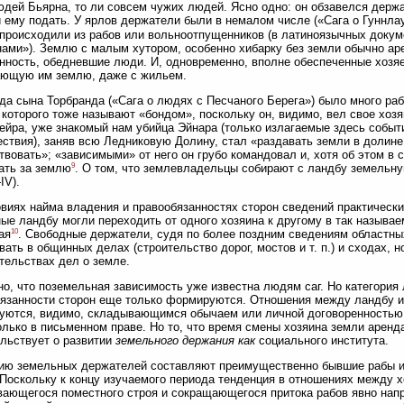
юдей Бьярна, то ли совсем чужих людей. Ясно одно: он обзавелся держ
 ему подать. У ярлов держатели были в немалом числе («Сага о Гуннла
происходили из рабов или вольноотпущенников (в латиноязычных докум
ами»). Землю с малым хутором, особенно хибарку без земли обычно а
нность, обедневшие люди. И, одновременно, вполне обеспеченные хозя
ающую им землю, даже с жильем.
да сына Торбранда («Сага о людях с Песчаного Берега») было много раб
 которого тоже называют «бондом», поскольку он, видимо, вел свое хо
ейра, уже знакомый нам убийца Эйнара (только излагаемые здесь событ
ствия), заняв всю Ледниковую Долину, стал «раздавать земли в долин
твовать»; «зависимыми» от него он грубо командовал и, хотя об этом в с
9
ать за землю
. О том, что землевладельцы собирают с ландбу земельную
—IV).
виях найма владения и правообязанностях сторон сведений практически 
ые ландбу могли переходить от одного хозяина к другому в так называ
10
ая
. Свободные держатели, судя по более поздним сведениям областны
вать в общинных делах (строительство дорог, мостов и т. п.) и сходах, н
тельствах дел о земле.
о, что поземельная зависимость уже известна людям саг. Но категория
язанности сторон еще только формируются. Отношения между ландбу и
уются, видимо, складывающимся обычаем или личной договоренностью
олько в письменном праве. Но то, что время смены хозяина земли аренд
льствует о развитии
земельного держания как
социального института.
ию земельных держателей составляют преимущественно бывшие рабы и
Поскольку к концу изучаемого периода тенденция в отношениях между х
ающегося поместного строя и сокращающегося притока рабов явно напр