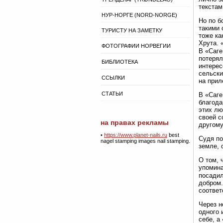
текстам
НУР-НОРГЕ (NORD-NORGE)
Но по б
такими 
ТУРИСТУ НА ЗАМЕТКУ
тоже ка
Хрута. 
ФОТОГРАФИИ НОРВЕГИИ
В «Саге
потерял
БИБЛИОТЕКА
интерес
сельски
ССЫЛКИ
на прил
СТАТЬИ
В «Саге
благода
этих лю
своей с
на правах рекламы
другому
•
https://www.planet-nails.ru
best
Судя по
nagel stamping images nail stamping.
земле, 
О том, 
упомина
посадил
добром.
соответ
Через н
одного 
себе, а