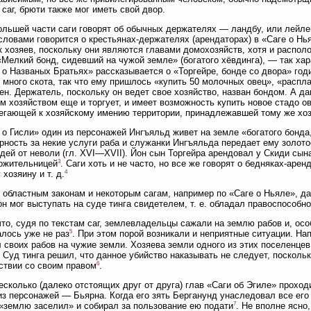
 саг, брюти также мог иметь свой двор.
ольшей части саги говорят об обычных держателях — ландбу, или лейле
словами говорится о крестьянах-держателях (арендаторах) в «Саге о Нья
к хозяев, поскольку они являются главами домохозяйств, хотя и распол
«Мелкий бонд, сидевший на чужой земле» (богатого хёвдинга), — так хар
 о Названых Братьях» рассказывается о «Торгейре, бонде со двора» год
 много скота, так что ему пришлось «купить 50 молочных овец», «распл
ен. Держатель, поскольку он ведет свое хозяйство, назван бондом. А 
м хозяйством еще и торгует, и имеет возможность купить новое стадо о
егающей к хозяйскому имению территории, принадлежавшей тому же хоз
 о Гисли» один из персонажей Ингъяльд живет на земле «богатого бонда,
рность за некие услуги раба и служанки Ингъяльда передает ему золото
дей от неволи (гл. XVI—XVII). Йон сын Торгейра арендовал у Скиди сына
3
ожительницей
. Саги хоть и не часто, но все же говорят о бедняках-арен
4
 хозяину и т. д.
 областным законам и некоторым сагам, например по «Саге о Ньяле», д
он мог выступать на суде тинга свидетелем, т. е. обладал правоспособн
что, судя по текстам саг, землевладельцы сажали на землю рабов и, ос
5
лось уже не раз
. При этом порой возникали и неприятные ситуации. На
 своих рабов на чужие земли. Хозяева земли одного из этих поселенцев
 Суд тинга решил, что данное убийство наказывать не следует, посколь
6
ствии со своим правом
.
есколько (далеко отстоящих друг от друга) глав «Саги об Эгиле» прохо
из персонажей — Бьярна. Когда его зять Берганунд унаследовал все его
7
 «землю заселил» и собирал за пользование ею подати
. Не вполне ясно