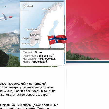
Столица:
Осло
2
Территория:
385 186 км
Население:
4 937 000 чел.
Язык:
норвежский
самое, норвежский и исландский
ской литературы, ее арендаторами.
ия Скандинавии сложилась в течение
законодательство северных стран
 Брюти, как мы знаем, даже если и был
щиком или управляющим. Судя по