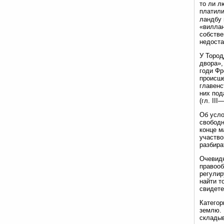
то ли л
платили
ландбу 
«виллан
собстве
недост
У Тород
двора»,
годи Фр
происше
главенс
них под
(гл. III
Об усло
свободн
конце м
участво
разбира
Очевидн
правооб
регулир
найти т
свидете
Категор
землю. 
складыв