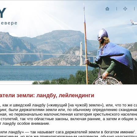
атели земли: ландбу, лейлендинги
, как и шведский ландбу («живущий [на чужой) земле»), или, что то же 
инг, были держателями земли или, по обычному определению скандинав
ная, но первоначально малочисленная категория крестьянского населен
 столетий, так что областные законы, включая ранние, а затем и общее 
 ландбу особое внимание.
1
или ландбу» — так называет сага держателей земли в богатом имении
.
ависимым, но все же привилегированным человеком, обычно надсмотр