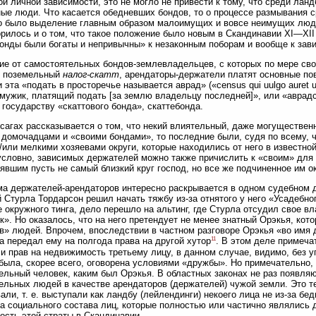
ой личной зависимости, это не могло не привести к тому, что среди лан
ые люди. Что касается обедневших бондов, то о процессе размывания с
о было выделение главным образом малоимущих и вовсе неимущих люде
орилось и о том, что такое положение было новым в Скандинавии XI—XII
бонды были богаты и непривычны» к незаконным поборам и вообще к зав
ие от самостоятельных бондов-землевладельцев, с которых по мере сво
ь поземельный
налог-скатт
, арендаторы-держатели платят основные по
и эта «подать в просторечье называется аврад» («census qui uulgo auret
мужик, платящий подать [за землю владельцу последней]», или «аврадс
 государству «скаттового бонда», скаттебонда.
 сагах рассказывается о том, что некий влиятельный, даже могуществен
 домочадцами и «своими бондами», то последние были, судя по всему, ч
/или мелкими хозяевами округи, которые находились от него в известно
условно, зависимых держателей можно также причислить к «своим» для
явшим пусть не самый близкий круг господ, но все же подчиненное им о
а держателей-арендаторов интересно раскрывается в одном судебном де
 Стурла Тордарсон решил начать тяжбу из-за отнятого у него «Усадебно
 окружного тинга, дело перешло на альтинг, где Стурла отсудил свое в
к». Но оказалось, что на него претендует не менее знатный Орэкья, кот
в» людей. Впрочем, впоследствии в частном разговоре Орэкья «во имя 
11
а передал ему на полгода права на другой хутор
. В этом деле примеча
и прав на недвижимость третьему лицу, в данном случае, видимо, без у
была, скорее всего, оговорена условиями «дружбы». Но примечательно, 
ельный человек, каким был Орэкья. В областных законах не раз появля
ельных людей в качестве арендаторов (держателей) чужой земли. Это т
али, т. е. выступали как ландбу (лейлендинги) некоего лица не из-за бед
а социального состава лиц, которые полностью или частично являлись
ость этой страты в Скандинавии.