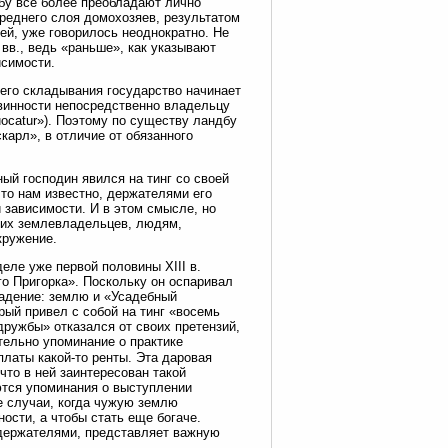
дбу все более преобладают лично
реднего слоя домохозяев, результатом
й, уже говорилось неоднократно. Не
 вв., ведь «раньше», как указывают
исимости.
его складывания государство начинает
винности непосредственно владельцу
 uocatur»). Поэтому по существу ландбу
карл», в отличие от обязанного
ный господин явился на тинг со своей
то нам известно, держателями его
й зависимости. И в этом смысле, но
 их землевладельцев, людям,
кружение.
ле уже первой половины XIII в.
го Пригорка». Поскольку он оспаривал
ладение: землю и «Усадебный
орый привел с собой на тинг «восемь
дружбы» отказался от своих претензий,
тельно упоминание о практике
платы какой-то ренты. Эта даровая
что в ней заинтересован такой
ются упоминания о выступлении
е случаи, когда чужую землю
ности, а чтобы стать еще богаче.
 держателями, представляет важную