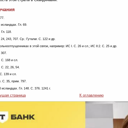
ечания
177.
 исландцах. Гл. 69.
 Гл. 118.
. 24, 243, 707. Ср.: Гуталаг. С. 122 и др.
вольноотпущенниках в этой связи, например: ИС I. С. 26 и сл.; ИС II:2. С. 25 и др.
. 307.
 С. 168 и сл.
 С. 22, 26, 54.
С. 139 и сл.
. С. 35, прим. 797.
б исландцах. Гл. 148. С. 376. 1241 г.
ущая страница
К оглавлению