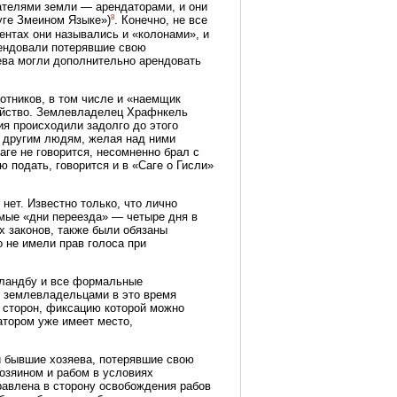
ателями земли — арендаторами, и они
8
уге Змеином Языке»)
. Конечно, не все
ентах они назывались и «колонами», и
рендовали потерявшие свою
ева могли дополнительно арендовать
отников, в том числе и «наемщик
зяйство. Землевладелец Храфнкель
ия происходили задолго до этого
е другим людям, желая над ними
аге не говорится, несомненно брал с
 подать, говорится и в «Саге о Гисли»
нет. Известно только, что лично
емые «дни переезда» — четыре дня в
х законов, также были обязаны
о не имели прав голоса при
 ландбу и все формальные
 землевладельцами в это время
 сторон, фиксацию которой можно
атором уже имеет место,
 бывшие хозяева, потерявшие свою
озяином и рабом в условиях
авлена в сторону освобождения рабов