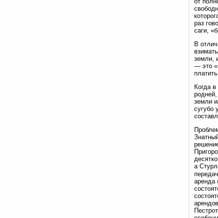
от полн
свободн
которог
раз гов
саги, «
В отлич
взимат
земли, 
— это «
платить
Когда в
родней,
земли и
сугубо 
составл
Проблем
Знатный
решение
Пригоро
десятко
а Стурл
передач
аренда 
состоят
состоят
арендов
Пестрот
особенн