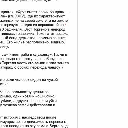
ндингах. «Хрут имеет своих бондов» —
ле» (гл. XXIV), где их характеризуют
оженных не на своей земле, а на земле
2
актеризуется один из персонажей саг
.
и Храфнкеля. Этот Торгейр в недород
атившись товарами». Текст этот весьма
данный бонд-держатель помимо занятия
вец. Его жилье расположено, видимо,
яину.
 сам имеет раба и служанку». Гисли в
е кольцо как плату за освобождение
 Торкеля часть его земли и жил там со
даторах, о сроках перехода ландбу к
аже если человек сидел на чужой
остью.
обенно, вольноотпущенников,
пример, один хозяин «ошибочно»
 убили, а других попросили уйти
ку хозяева земли действовали в
дит история с наследством после
 имущество, то движимость перевез к
, кого посадил на эту землю Берганунд: