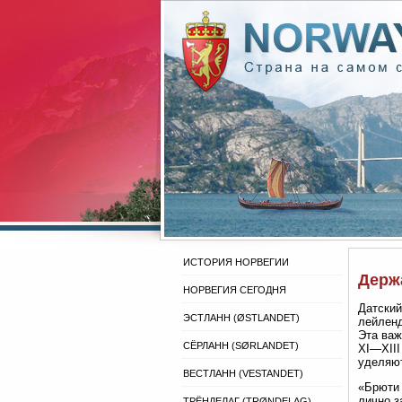
ИСТОРИЯ НОРВЕГИИ
Держ
НОРВЕГИЯ СЕГОДНЯ
Датский
ЭСТЛАНН (ØSTLANDET)
лейленд
Эта важ
СЁРЛАНН (SØRLANDET)
XI—XIII
уделяют
ВЕСТЛАНН (VESTANDET)
«Брюти 
лично з
ТРЁНДЕЛАГ (TRØNDELAG)