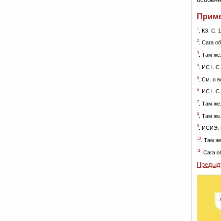
Прим
1
. КЗ. С. 
2
. Сага об
3
. Там же.
4
. ИС I. С
5
. См. о 
6
. ИС I. С
7
. Там же.
8
. Там же.
9
. ИСИЭ. 
10
. Там же
11
. Сага о
Предыд