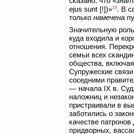
сказано, что «
знат
19
ejus sunt [!])»
. В 
только
намечена
пу
Значительную роль
куда входила и ко
отношения. Перекр
семьи всех сканди
общества, включая
Супружеские связи
соседними правител
— начала IX в. Суд
наложниц и незако
пристраивали в вы
заботились о закон
качестве патронов
придворных, васса