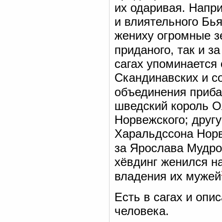
их одаривая. Напри
и влиятельного Бья
жениху огромные з
приданого, так и з
сагах упоминается
Скандинавских и с
объединения приба
шведский король О
Норвежского; друг
Харальдссона Норв
за Ярослава Мудро
хёвдинг женился на
владения их мужей
Есть в сагах и опи
человека.