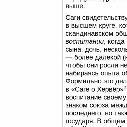
выше.
Саги свидетельств
в высшем круге, к
скандинавском общ
воспитании
, когда
сына, дочь, нескол
— более далекой (н
чтобы они росли н
набираясь опыта о
Формально это дел
2
в «Саге о Хервёр»
воспитание своему
знаком союза межд
последнего, но та
государя. В общем