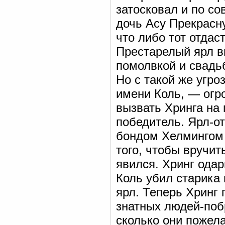
затосковал и по со
дочь Асу Прекрасну
что либо тот отдаст
Престарелый ярл в
помолвкой и свадьб
Но с такой же угро
имени Коль, — огр
вызвать Хринга на 
победитель. Ярл-о
бондом Хелмингом 
того, чтобы вручи
явился. Хринг одар
Коль убил старика 
ярл. Теперь Хринг
знатных людей-поб
сколько они пожела