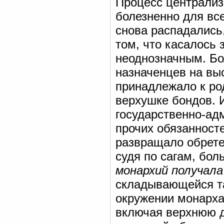
Процесс централиз
болезненно для все
снова распадались,
том, что касалось
неоднозначным. Бо
назначенцев на вы
принадлежало к род
верхушке бондов. 
государственно-ад
прочих обязанност
развращало обрет
судя по сагам, бо
монархий получал
складывающейся та
окружении монарха
включая верхнюю 