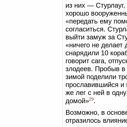
из них — Стурлауг
хорошо вооруженны
«передать ему пом
согласиться. Стурл
выйти замуж за Сту
«ничего не делает 
снарядили 10 кораб
говорит сага, отпу
злодеев. Пробыв в
зимой поделили тр
прославившийся и 
же лег с ней в одн
29
домой»
.
Возможно, в основе
отразилось влияние