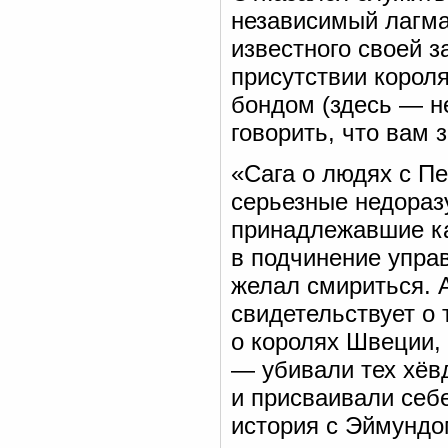
независимый лагман
известного своей з
присутствии короля
бондом (здесь — 
говорить, что вам 
«Сага о людях с Пес
серьезные недоразу
принадлежавшие ка
в подчинение упра
желал смириться. 
свидетельствует о 
о королях Швеции, 
— убивали тех хёвд
и присваивали себ
история с Эймундо