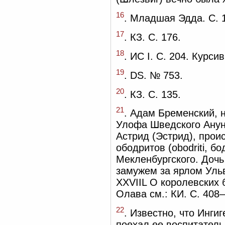
16
. Младшая Эдда. С.
17
. КЗ. С. 176.
18
. ИС I. С. 204. Курс
19
. DS. № 753.
20
. КЗ. С. 135.
21
. Адам Бременский, 
Улофа Шведского Анунд
Астрид (Эстрид), про
ободритов (obodriti, б
Мекленбургского. Дочь
замужем за ярлом Ульвом.
XXVIIL О королевских б
Олава см.: КИ. С. 408
22
. Известно, что Инги
поехал ее воспитатель