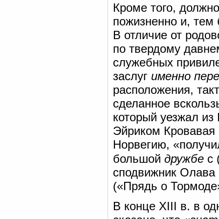
Кроме того, должн
пожизненно и, тем 
В отличие от родов
по твердому давне
служебных привилег
заслуг
именно пер
расположения, такт
сделанное вскользь
который уезжал из 
Эйриком Кровавая 
Норвегию, «получи
большой
дружбе
с 
сподвижник Олава 
(«Прядь о Тормоде»
В конце XIII в. в 