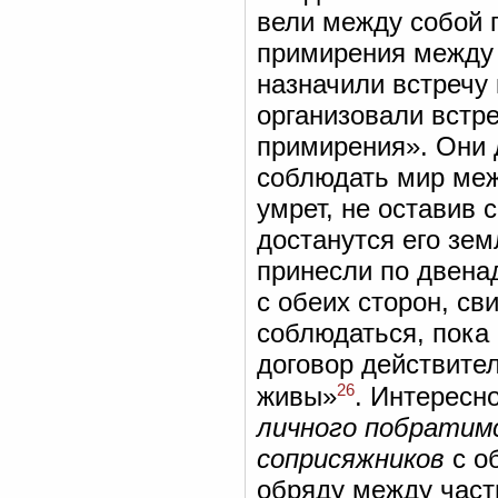
вели между собой 
примирения между к
назначили встречу 
организовали встре
примирения». Они 
соблюдать мир межд
умрет, не оставив с
достанутся его зем
принесли по двена
с обеих сторон, св
соблюдаться, пока 
договор действител
26
живы»
. Интересн
личного побратим
соприсяжников
с о
обряду между част