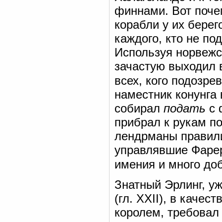
финнами. Вот поче
корабли у их берег
каждого, кто не по
Используя норвежс
зачастую выходил 
всех, кого подозре
наместник конунга
собирал
подать
с 
прибрал к рукам по
лендрманы правили
управлявшие Фаре
имения и много до
Знатный Эрлинг, у
(гл. XXII), в качест
королем, требовал