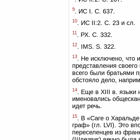
9
. ИС I. С. 637.
10
. ИС II:2. С. 23 и сл.
11
. РХ. С. 332.
12
. IMS. S. 322.
13
. Не исключено, что
представления своего 
всего были братьями п
обстояло дело, наприм
14
. Еще в XIII в. язык
именовались общескан
идет речь.
15
. В «Саге о Харальд
граф» (гл. LVI). Это 
переселенцев из фран
(Шлезвиг) вечно была