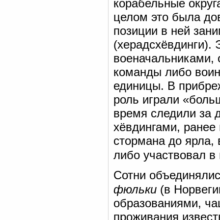
корабельные окру
целом это была до
позиции в ней зан
(херадсхёвдинги).
военачальниками, 
команды либо воин
единицы. В прибре
роль играли «бол
время следили за д
хёвдингами, ранее 
стормана до ярла,
либо участвовал в
Сотни объединялис
фюльки
(в Норвеги
образованиями, ча
проживания извест