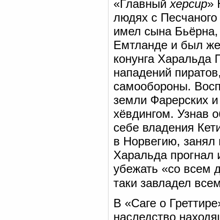
«Главный
херсир
» 
людях с Песчаного 
имел сына Бьёрна,
Емтланде и был же
конунга Харальда 
нападений пиратов
самообороны. Восп
земли Фарерских и
хёвдингом. Узнав о
себе владения Кети
в Норвегию, занял
Харальда прогнал и
убежать «со всем д
таки завладел все
В «Саге о Греттире
наследство находя