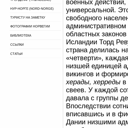
военных действий,
универсальной. Эт
НУР-НОРГЕ (NORD-NORGE)
свободного населен
ТУРИСТУ НА ЗАМЕТКУ
административном д
ФОТОГРАФИИ НОРВЕГИИ
областных законов
БИБЛИОТЕКА
Исландии Торд Рев
ССЫЛКИ
страна делилась н
СТАТЬИ
«четверти», каждая
низшей единицей а
викингов и формир
херады, херреды
в 
свеев. У каждой с
давала с группы д
Впоследствии сотн
вписавшись и в фи
Дании низшими ад