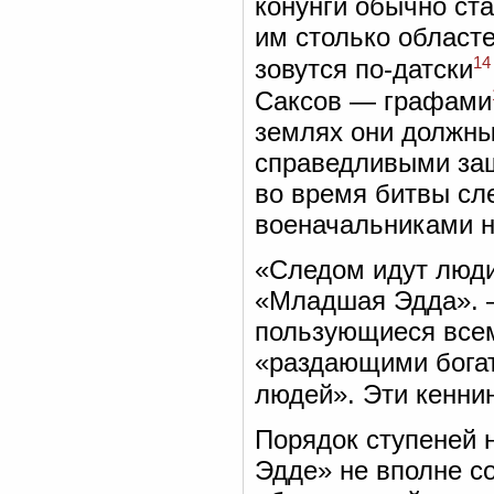
конунги обычно ст
им столько областе
14
зовутся по-датски
Саксов — графами
землях они должны
справедливыми защ
во время битвы сле
военачальниками н
«Следом идут люд
«Младшая Эдда». 
пользующиеся всем
«раздающими бога
людей». Эти кеннин
Порядок ступеней 
Эдде» не вполне со