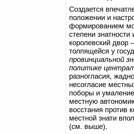
Создается впечатле
положении и настр
формированием мон
степени знатности 
королевский двор 
толпящейся у госу
провинциальной з
политике централ
разногласия, жадно
несогласие местны
поборы и умаление
местную автономию
восстания против 
местной знати впо
(см. выше).