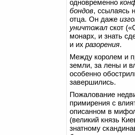
одновременно
кон
бондов
, ссылаясь 
отца. Он даже
изго
уничтожал
скот («
монарх, и знать с
и их
разорения
.
Между королем и п
земли, за лены и 
особенно обострили
завершились.
Пожалование недв
примирения с влия
описанном в мифол
(великий князь Ки
знатному скандинав