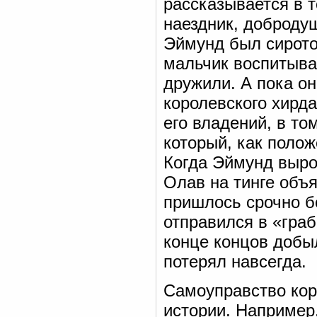
рассказывается в т
наездник, доброду
Эймунд был сиротой
мальчик воспитыва
дружили. А пока о
королевского хирд
его владений, в то
который, как полож
Когда Эймунд выро
Олав на тинге объя
пришлось срочно б
отправился в «граб
конце концов добыл
потерял навсегда.
Самоуправство кор
истории. Например