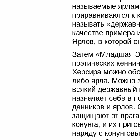
называемые ярлами
приравниваются к 
называть «державн
качестве примера 
Ярлов, в которой о
Затем «Младшая Э
поэтических кенни
Херсира можно обоз
либо ярла. Можно 
всякий державный 
назначает себе в 
данников и ярлов. 
защищают от врага 
конунга, и их приг
наряду с конунговы