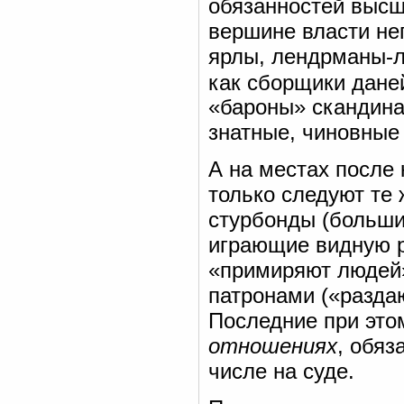
обязанностей высши
вершине власти не
ярлы, лендрманы-л
как сборщики дане
«бароны» скандина
знатные, чиновные 
А на местах после 
только следуют те
стурбонды (больши
играющие видную р
«примиряют людей»,
патронами («разда
Последние при это
отношениях
, обяз
числе на суде.