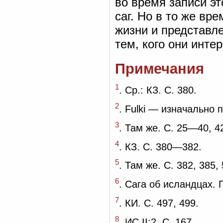
во время записи эт
саг. Но в то же вр
жизни и представле
тем, кого они интер
Примечания
1
. Ср.: КЗ. С. 380.
2
. Fulki — изначально
3
. Там же. С. 25—40, 4
4
. КЗ. С. 380—382.
5
. Там же. С. 382, 385, 
6
. Сага об исландцах. Г
7
. КИ. С. 497, 499.
8
. ИС II:2. С. 167.