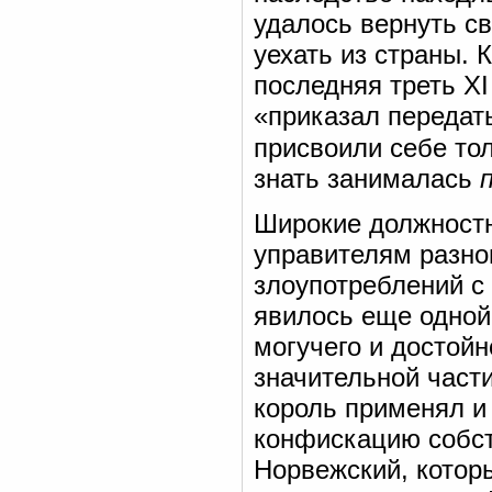
удалось вернуть с
уехать из страны.
последняя треть XI 
«приказал передат
присвоили себе то
знать занималась
Широкие должност
управителям разно
злоупотреблений с 
явилось еще одной
могучего и достой
значительной част
король применял и
конфискацию собст
Норвежский, котор