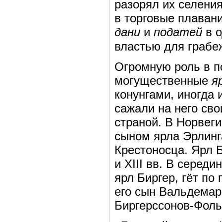
разорял их селения
в торговые плаван
дани
и
податей
в о
властью для грабе
Огромную роль в п
могущественные
я
конунгами, иногда 
сажали на него св
страной. В Норвег
сыном ярла Эрлинга
Крестоносца. Ярл 
и XIII вв. В середи
ярл Биргер, гёт по
его сын Вальдемар
Биргерссонов-Фоль