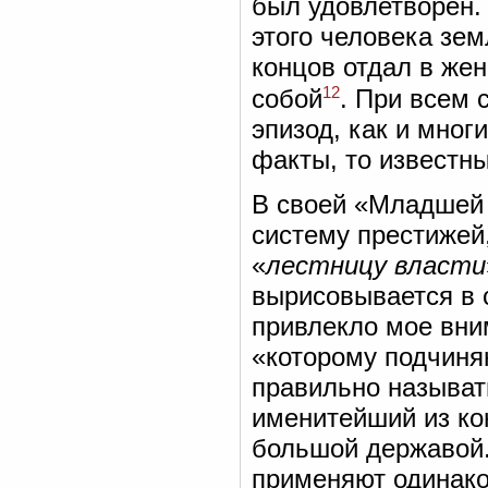
был удовлетворен. 
этого человека зем
концов отдал в жен
12
собой
. При всем 
эпизод, как и мног
факты, то известн
В своей «Младшей 
систему престижей,
«
лестницу власти
вырисовывается в 
привлекло мое вним
«которому подчиня
правильно называт
именитейший из кон
большой державой.
применяют одинако