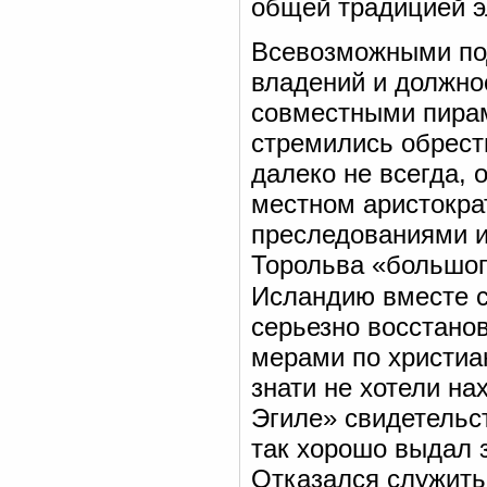
общей традицией э
Всевозможными по
владений и должно
совместными пирам
стремились обрести
далеко не всегда, 
местном аристократ
преследованиями и
Торольва «большого
Исландию вместе 
серьезно восстано
мерами по христиа
знати не хотели на
Эгиле» свидетельст
так хорошо выдал з
Отказался служить