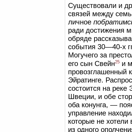
Существовали и др
связей между семь
личное
побратимс
ради достижения ми
обряде рассказывае
события 30—40-х гг
Могучего за прест
25
его сын Свейн
и м
провозглашенный к
Эйратинге. Распро
состоится на реке Э
Швеции, и обе стор
оба конунга, — по
управление находи
которые не хотели 
из одного ополчени