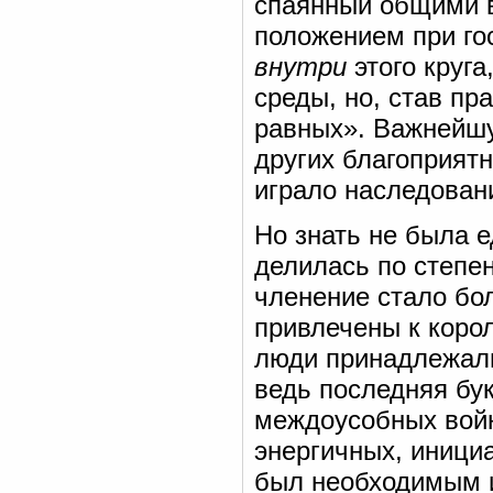
спаянный общими 
положением при го
внутри
этого круга
среды, но, став пр
равных». Важнейшу
других благоприят
играло наследован
Но знать не была 
делилась по степен
членение стало бо
привлечены к коро
люди принадлежали
ведь последняя бук
междоусобных вой
энергичных, иници
был необходимым 