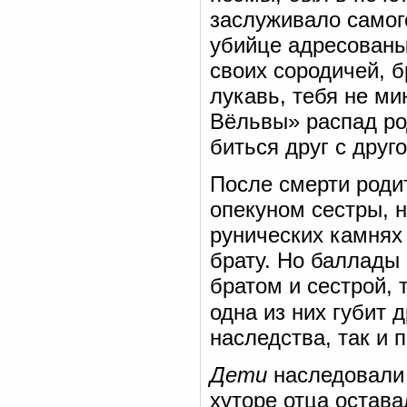
заслуживало самог
убийце адресованы 
своих сородичей, б
лукавь, тебя не ми
Вёльвы» распад ро
биться друг с друг
После смерти роди
опекуном сестры, н
рунических камнях
брату. Но баллады
братом и сестрой, 
одна из них губит 
наследства, так и 
Дети
наследовали 
хуторе отца остава