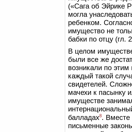
(«Сага об Эйрике Р
могла унаследоват
ребенком. Согласн
имущество не тольк
бабки по отцу (гл. 2
В целом имуществе
были все же доста
возникали по этим 
каждый такой случ
свидетелей. Сложн
мачехи к пасынку и
имуществе занимал
интернациональный
8
балладах
. Вместе
письменные законы