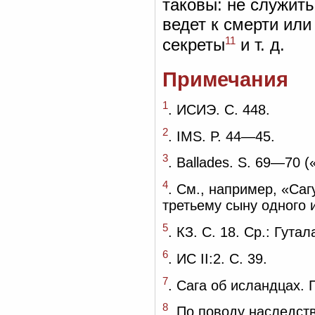
таковы: не служить
ведет к смерти или
11
секреты
и т. д.
Примечания
1
. ИСИЭ. С. 448.
2
. IMS. P. 44—45.
3
. Ballades. S. 69—70 (
4
. См., например, «Саг
третьему сыну одного 
5
. КЗ. С. 18. Ср.: Гутала
6
. ИС II:2. С. 39.
7
. Сага об исландцах. Г
8
. По поводу наследств