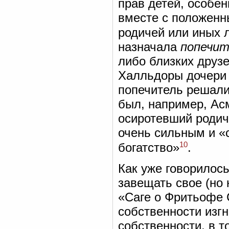
прав детей, особен
вместе с положенн
родичей или иных 
назначала
попечит
либо близких друзе
Халльдоры дочери Т
попечитель решали
был, например, Ас
осиротевший родич 
очень сильным и 
10
богатство»
.
Как уже говорилось
завещать свое (но 
«Саге о Фритьофе 
собственности изгн
собственности, в т