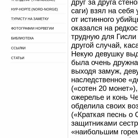
друг за друга стен
саги) взял на себя
НУР-НОРГЕ (NORD-NORGE)
от истинного убийц
ТУРИСТУ НА ЗАМЕТКУ
оказался на редко
ФОТОГРАФИИ НОРВЕГИИ
трудную для Гисли
БИБЛИОТЕКА
другой случай, ка
ССЫЛКИ
Некую девушку выд
СТАТЬИ
была очень дружна,
выходя замуж, дев
наследственное «д
(«сотен 20 монет»
ожерелье и конь Ч
обделила своих во
(«Краткая песнь о С
защитниками сестр
«наибольшим горем