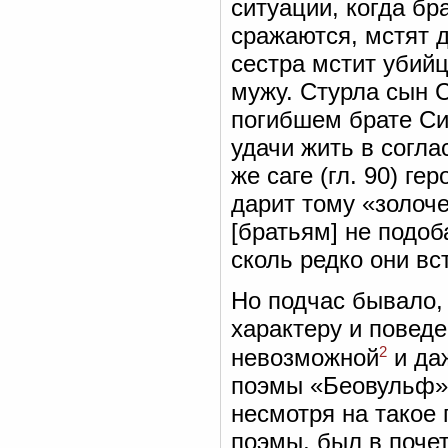
ситуации, когда бр
сражаются, мстят д
сестра мстит убийц
мужу. Стурла сын 
погибшем брате Сиг
удачи жить в согла
же саге (гл. 90) г
дарит тому «золоче
[братьям] не подоб
сколь редко они вс
Но подчас бывало,
характеру и поведе
2
невозможной
и да
поэмы «Беовульф» у
несмотря на такое
поэмы, был в поче