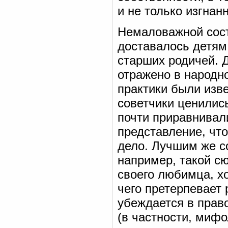
и не только изгнан
Немаловажной сост
доставалось детям
старших родичей. Д
отражено в народн
практики были изв
советчики ценилис
почти приравнивал
представление, что
дело. Лучшим же с
например, такой сю
своего любимца, хо
чего претерпевает 
убеждается в право
(в частности, мифо