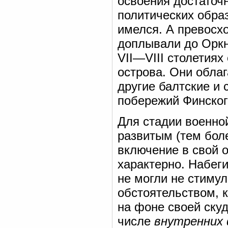
освоения достаточн
политических обра
имелся. А превосх
доплывали до Оркн
VII—VIII столетиях
острова. Они обла
другие балтские и
побережий Финског
Для стадии военно
развитым (тем бол
включение в свой 
характерно. Набеги
не могли не стиму
обстоятельством, к
на фоне своей ску
числе
внутренних