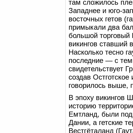
там сложилось пле
Западнее и юго-за
восточных гетов (г
примыкали два бал
большой торговый Г
викингов ставший 
Насколько тесно га
последние — с теми 
свидетельствует Г
создав Остготское 
говорилось выше, 
В эпоху викингов 
историю территори
Емтланд, были по
Дании, а гетские т
Вестгёталанд (Гаут