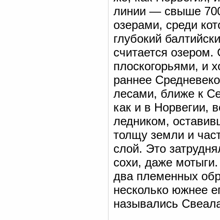
линии — свыше 700
озерами, среди кот
глубокий балтийск
считается озером.
плоскогорьями, и 
раннее Средневек
лесами, ближе к С
как и в Норвегии,
ледником, оставив
толщу земли и час
слой. Это затрудня
сохи, даже мотыги.
два племенных обр
несколько южнее ег
назывались Свеала