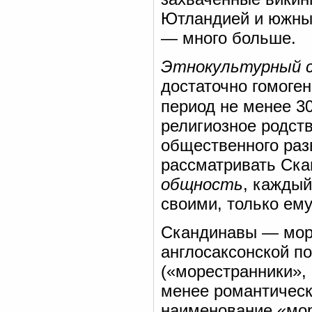
Ютландией и южным
— много больше.
Этнокультурный 
достаточно гомоге
период не менее 3
религиозное родств
общественного раз
рассматривать Ска
общность
, каждый
своими, только ем
Скандинавы — морс
англосаксонской п
(«морестранники», 
менее романтическ
наименование «мор