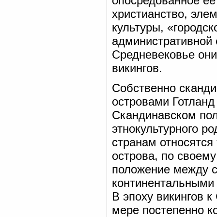
опосредованное ее
христианство, эле
культуры, «городск
административной 
Средневековье они
викингов.
Собственно сканди
островами Готланд
Скандинавском пол
этнокультурного ро
странам относятся
острова, по своем
положение между с
континентальными 
В эпоху викингов к
мере постепенно 