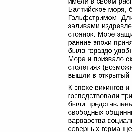
имели в своем рас
Балтийское моря, 
Гольфстримом. Дли
заливами издревле
стоянок. Море защ
ранние эпохи прин
было гораздо удобн
Море и призвало с
столетиях (возмож
вышли в открытый 
К эпохе викингов и
господствовали тр
были представлены:
свободных общинни
варварства социал
северных германцев