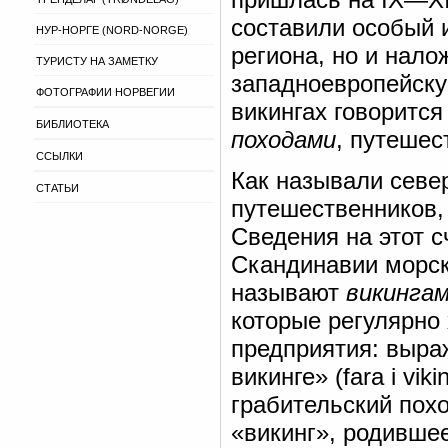
составили особый 
НУР-НОРГЕ (NORD-NORGE)
региона, но и нал
ТУРИСТУ НА ЗАМЕТКУ
западноевропейску
ФОТОГРАФИИ НОРВЕГИИ
викингах говоритс
БИБЛИОТЕКА
походами
, путешес
ССЫЛКИ
Как называли севе
СТАТЬИ
путешественников, 
Сведения на этот с
Скандинавии морск
называют
викинга
которые регулярно 
предприятия: выра
викинге» (fara i vi
грабительский пох
«викинг», родивше