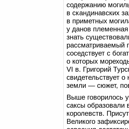
содержанию могиль
в скандинавских з
в приметных могил
у данов племенная
знать существовали
рассматриваемый п
соседствует с бог
о которых мореход
VI в. Григорий Турс
свидетельствует о 
земли — сюжет, по
Выше говорилось уж
саксы образовали 
королевств. Прису
Великого зафиксир