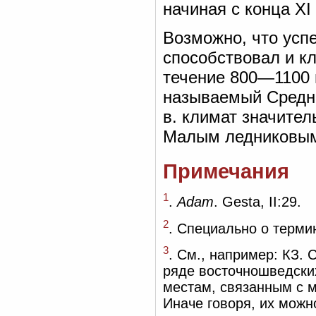
начиная с конца XI 
Возможно, что усп
способствовал и кл
течение 800—1100 
называемый Средне
в. климат значител
Малым ледниковым
Примечания
1
.
Adam
. Gesta, II:29.
2
. Специально о терми
3
. См., например: КЗ. 
ряде восточношведских
местам, связанным с м
Иначе говоря, их можн