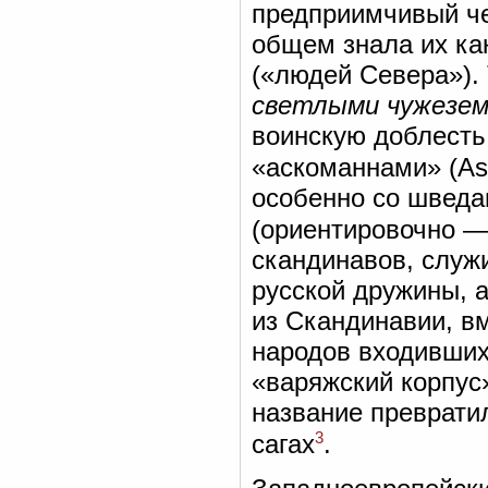
предприимчивый че
общем знала их к
(«людей Севера»).
светлыми чужезе
воинскую доблесть
«аскоманнами» (As
особенно со шведа
(ориентировочно —
скандинавов, служ
русской дружины, 
из Скандинавии, в
народов входивших
«варяжский корпус
название преврати
3
сагах
.