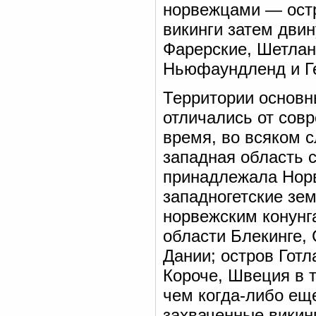
норвежцами — остр
викинги затем двин
Фарерские, Шетланд
Ньюфаундленд и Г
Территории основн
отличались от совр
время, во всяком с
западная область
принадлежала Норв
западногетские зе
норвежским конунг
области Блекинге,
Дании; остров Гот
Короче, Швеция в 
чем когда-либо еще
захваченные викин