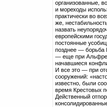
организованные, в
и мореходы исполь
практически во все
же, нестабильност
назвать неупорядо
европейскими госу
постоянные усобицы
позднее — борьба
— еще при Альфред
начавшиеся конфли
И все это — при о
сооружений: «наст
известно, были со
время Крестовых по
Действенный отпор
консолидированные