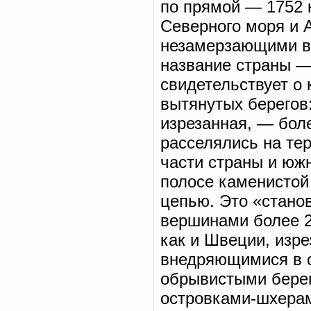
по прямой — 1752 
Северного моря и А
незамерзающими в
название страны —
свидетельствует о
вытянутых берегов:
изрезанная, — бол
расселялись на те
части страны и южн
полосе каменистой
цепью. Это «станов
вершинами более 2
как и Швеции, изр
внедряющимися в 
обрывистыми берег
островками-шхерам