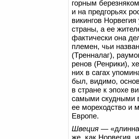
горным березняком
и на предгорьях ро
викингов Норвегия
страны, а ее жител
фактически она де
племен, чьи назва
(Тренналаг), раумо
ренов (Ренрики), х
них в сагах упоми
был, видимо, осно
в стране к эпохе в
самыми скудными в
ее мореходство и 
Европе.
Швеция
— «длинная
же, как Норвегия,