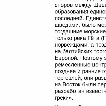
споров между Швеци
образования едино
последней. Единс
шведами, было мор
тогдашние морские
только река Гёта (
норвежцами, а поз
на балтийских тор
Европой. Поэтому з
ремесленные центр
позднее и ранние г
торговлей; они раз
на Восток были пе
разработан извест
греки».