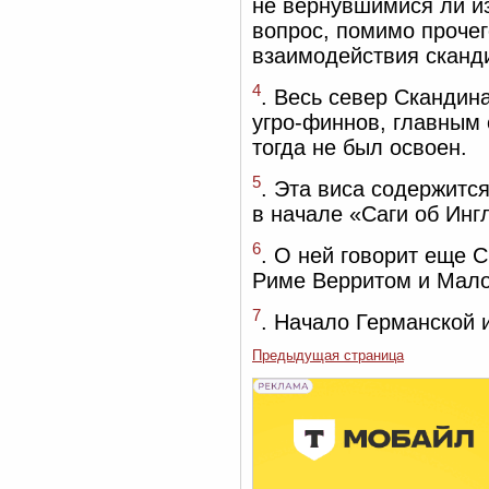
не вернувшимися ли и
вопрос, помимо прочег
взаимодействия сканди
4
. Весь север Скандин
угро-финнов, главным
тогда не был освоен.
5
. Эта виса содержитс
в начале «Саги об Ингли
6
. О ней говорит еще 
Риме Верритом и Мало
7
. Начало Германской и
Предыдущая страница