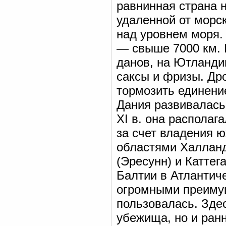
равнинная страна н
удаленной от морс
над уровнем моря.
— свыше 7000 км. 
данов, на Ютланди
саксы и фризы. Др
тормозить единени
Дания развивалась
XI в. она распола
за счет владения 
областями Халланд
(Эресунн) и Каттега
Балтии в Атлантиче
огромными преимущ
пользовалась. Здес
убежища, но и ран